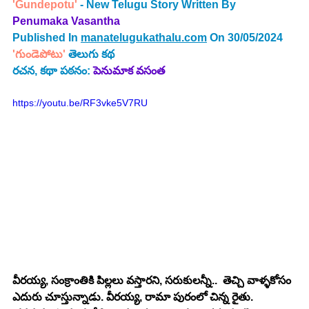
'Gundepotu' 
- New Telugu Story Written By 
Penumaka Vasantha
Published In 
manatelugukathalu.com
 On 30/05/2024
'
గుండెపోటు
' 
తెలుగు కథ
రచన, కథా పఠనం: 
పెనుమాక వసంత
https://youtu.be/RF3vke5V7RU
వీరయ్య, సంక్రాంతికి పిల్లలు వస్తారని, సరుకులన్నీ..  తెచ్చి వాళ్ళకోసం 
ఎదురు చూస్తున్నాడు. వీరయ్య, రామా పురంలో చిన్న రైతు. 