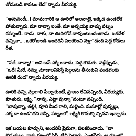
తోచుబడి కావటం లేద”న్నాడు వీరయ్య. 
"అవునండీ.. ! మామగారికి ఆ ఊరిలో అలవాటై, ఇక్కడ ఉండలేక 
పోతున్నారు. మా నాన్నా ఇంతే, మా అన్నయ్య వాళ్ళు పట్నం 
రమ్మంటే.. రాడు. నాకు, నా ఊరిలోనే బావుంటుందంటాడు. ఒకవేళ 
వచ్చినా.. , ఒకరోజుండి అందరినీ పలకరించి వెళ్తా”డంది పెద్ద కోడలు 
గీత. 
 "సరే, నాన్నా!” అని బస్ ఎక్కించాడు, పెద్ద కొడుకు. వెళ్లేప్పుడు, 
"ఒరే! మీరే, నన్ను చూడాలనిపిస్తే పిల్లలను తీసుకుని పండగలకు 
ఊరికి రండ”న్నాడు వీరయ్య. 
ఊరికి వచ్చి చల్లగాలి పీల్చుకుంటే, ప్రాణం లేచివచ్చింది, వీరయ్యకు. 
కూతురు, లక్ష్మి, "నాన్న, ఎట్లా వున్నా”వంటూ వచ్చింది. 
"బావున్నా, తల్లి!, వూరి మీద గాలి, మళ్లింది. మనూర్లో వున్నట్లు, 
ఎక్కడా ఉండ”దని చెప్పి, పట్నంలో, లక్ష్మికి కొనుక్కొచ్చినవి ఇచ్చాడు. 
ఇక బయట కూర్చుని, అందరినీ ప్రేమగా, పలకరించాడు. "నా 
కొడుకులు, నాకు రూంలో ఏసీ, టీవీ పెట్టారు. ఎంతసేపు, ఆ రూంలో 