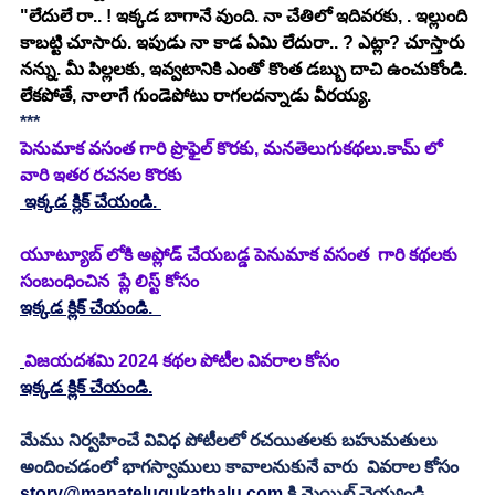
"లేదులే రా.. ! ఇక్కడ బాగానే వుంది. నా చేతిలో ఇదివరకు, . ఇల్లుంది 
కాబట్టి చూసారు. ఇపుడు నా కాడ ఏమి లేదురా.. ? ఎట్లా? చూస్తారు 
నన్ను. మీ పిల్లలకు, ఇవ్వటానికి ఎంతో కొంత డబ్బు దాచి ఉంచుకోండి. 
లేకపోతే, నాలాగే గుండెపోటు రాగలదన్నాడు వీరయ్య. 
***
పెనుమాక వసంత గారి ప్రొఫైల్ కొరకు, మనతెలుగుకథలు.కామ్ లో 
వారి ఇతర రచనల కొరకు 
 ఇక్కడ క్లిక్ చేయండి. 
యూట్యూబ్ లోకి అప్లోడ్ చేయబడ్డ పెనుమాక వసంత  గారి కథలకు 
సంబంధించిన  ప్లే లిస్ట్ కోసం 
ఇక్కడ క్లిక్ చేయండి.
విజయదశమి 2024 కథల పోటీల వివరాల కోసం
ఇక్కడ క్లిక్ చేయండి.
మేము నిర్వహించే వివిధ పోటీలలో రచయితలకు బహుమతులు 
అందించడంలో భాగస్వాములు కావాలనుకునే వారు  వివరాల కోసం 
story@manatelugukathalu.com
 కి మెయిల్ చెయ్యండి.