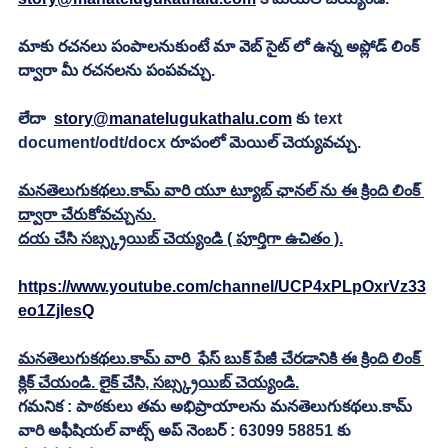
మాకు రచనలు పంపాలనుకుంటే మా వెబ్ సైట్ లో ఉన్న అప్లోడ్ లింక్ 
ద్వారా మీ రచనలను పంపవచ్చు.
లేదా  
story@manatelugukathalu.com
 కు text 
document/odt/docx రూపంలో మెయిల్ చెయ్యవచ్చు. 
మనతెలుగుకథలు.కామ్ వారి యూ ట్యూబ్ ఛానల్ ను ఈ క్రింది లింక్ 
ద్వారా చేరుకోవచ్చును.
దయ చేసి సబ్స్క్రయిబ్ చెయ్యండి ( పూర్తిగా ఉచితం ).
https://www.youtube.com/channel/UCP4xPLpOxrVz33
eo1ZjlesQ
మనతెలుగుకథలు.కామ్ వారి  ఫేస్ బుక్ పేజీ చేరడానికి ఈ క్రింది లింక్ 
క్లిక్ చేయండి. లైక్ చేసి, సబ్స్క్రయిబ్ చెయ్యండి.
గమనిక : పాఠకులు తమ అభిప్రాయాలను మనతెలుగుకథలు.కామ్ 
వారి అఫీషియల్ వాట్స్ అప్ నెంబర్ : 63099 58851 కు 