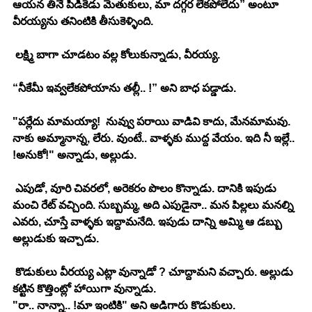
ఆయన తినే పిడికెడు మెతుకులు, మా దగ్గర లేకపోలేదు” అంటూ 
వీరయ్యను తనింటికి తీసుకెళ్ళింది. 
 లక్ష్మి బాగా చూడటం వల్ల కోలుకున్నాడు, వీరయ్య. 
“నీకేమీ ఇవ్వలేకపోయాను తల్లీ.. !” అని బాధ పడ్డాడు. 
"పర్లేదు మామయ్యా!  నువ్వు పరాయి వాడివి కాదు, మేనమామవు. 
నాకు అమ్మానాన్న, లేరు. వుంటే.. వాళ్ళకు ముద్ద వేయం. ఇది నీ ఇల్లే.. 
!అనుకో!" అన్నాడు, అల్లుడు. 
 ఎపుడో, వూరి చివరలో, అరెకరం పొలం కొన్నాడు. దానికి ఇపుడు 
మంచి రేట్ వచ్చింది. సుబ్బమ్మ, అది ఎపుడైనా.. మన పిల్లలు మనల్ని 
ఎవరు, చూస్తే వాళ్ళకు ఇద్దామనేది. ఇపుడు దాన్ని అమ్మి ఆ డబ్బు 
అల్లుడుకు ఇచ్చాడు. 
 కొడుకులు వీరయ్య ఎట్లా వున్నాడో ? చూద్దామని వచ్చారు. అల్లుడు 
కట్టిన కొత్తింట్లో హాయిగా వున్నాడు. 
"రా.. నాన్నా.. !మా ఇంటికి" అని అడిగారు కొడుకులు. 