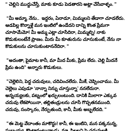
“ చెల్లిని ముద్దుచేస్తే, మాకు కూడు పెడతారని అట్లా చేసేవాళ్ళం. "
 “మీ అమ్మా, నేను..  ఇద్దరం, ఏనాడూ, మిమ్మలని తేడాగా చూడలేదు. 
ఆడపిల్ల కొన్నాళ్లే మన ఇంటిలో ఉండేదని దాన్ని కొంత ప్రేమగా 
చూసామేమో! మీ అమ్మ ఎట్లా చూసేదిరా, మిమ్మల్ని! నాకు 
కొడుకులంటేనే ప్రాణం. మీరు మీ కూతురును చూసుకుంటే, నేను నా 
కొడుకులను చూసుకుంటాననేదిరా. " 
 "అదంతా, పైమాట కానీ, మా మీద మీకు, ప్రేమ లేదు. చెల్లి మీదనే 
ప్రేమ ఉంది" అన్నారు కొడుకులు. 
 "చెల్లెలిని, పెద్ద చదువులు, చదివించలేదు. మీకే, చెప్పించాము. మీ 
చెల్లెలు ఎపుడూ ‘నాన్నా నిన్ను చూస్తున్నా’ ననలేదురా. 
అన్నయ్యలకు, పట్నంలో ఖర్చులంటుంది. దానికి మీలాగా ఎక్కువ 
చదువు లేకపోయినా, తల్లితండ్రులను చూసే గొప్పతనముంది. 
చదువు, సంస్కారం, నేర్పుతుంది, కానీ, మీకు అబ్బలేదది. " 
 "ఈ మెట్ట వేదాంతం మాకొద్దు! కానీ, ఈ ఇంటిని, మన పక్కనున్న, 
సుబ్బయ్య, కొంటానంటున్నాడు. మా, పిల్లలని పై చదువులకి, 