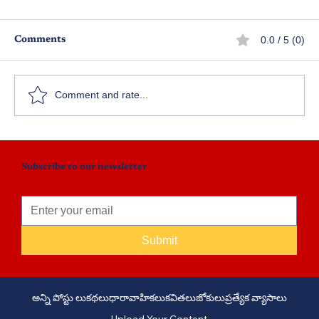
0.0 / 5 (0)
Comments
అంతా మీ మంచికే
Comment and rate...
Subscribe to our newsletter
Submit
అన్ని పోస్టు లు
కథలు
ధారావాహికలు
కవితలు
జోకులు
ప్రత్యేక వ్యాసాలు
Upload Your Content