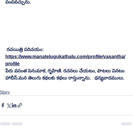
పంపవచ్చును.
 రచయిత్రి పరిచయం:
https://www.manatelugukathalu.com/profile/vasantha/
profile
పేరు వసంత పెనుమాక, గృహిణి. రచనలు చేయటం, పాటలు వినటం 
హాబీస్.మన తెలుగు కథలకు కథలు రాస్తున్నాను.   ధన్యవాదములు.
Story