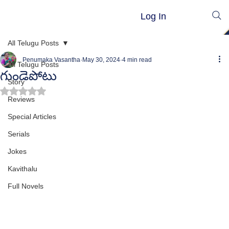
Log In
All Telugu Posts
Penumaka Vasantha
May 30, 2024
4 min read
All Telugu Posts
గుండెపోటు
Story
Rated NaN out of 5 stars.
Reviews
Special Articles
Serials
Jokes
Kavithalu
Full Novels