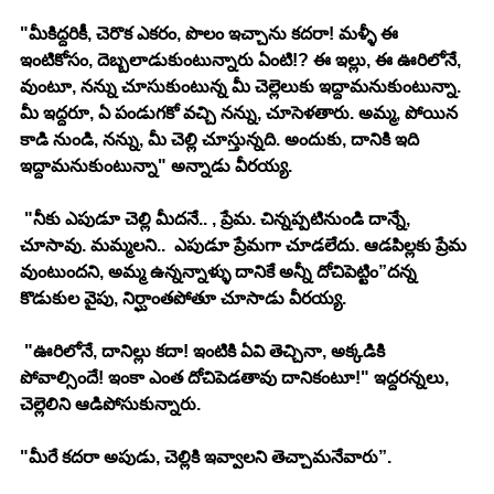
"మీకిద్దరికీ, చెరొక ఎకరం, పొలం ఇచ్చాను కదరా! మళ్ళీ ఈ 
ఇంటికోసం, దెబ్బలాడుకుంటున్నారు ఏంటి!? ఈ ఇల్లు, ఈ ఊరిలోనే, 
వుంటూ, నన్ను చూసుకుంటున్న మీ చెల్లెలుకు ఇద్దామనుకుంటున్నా. 
మీ ఇద్దరూ, ఏ పండుగకో వచ్చి నన్ను, చూసెళతారు. అమ్మ, పోయిన 
కాడి నుండి, నన్ను, మీ చెల్లి చూస్తున్నది. అందుకు, దానికి ఇది 
ఇద్దామనుకుంటున్నా" అన్నాడు వీరయ్య. 
 "నీకు ఎపుడూ చెల్లి మీదనే.. , ప్రేమ. చిన్నప్పటినుండి దాన్నే, 
చూసావు. మమ్మలని..  ఎపుడూ ప్రేమగా చూడలేదు. ఆడపిల్లకు ప్రేమ 
వుంటుందని, అమ్మ ఉన్నన్నాళ్ళు దానికే అన్నీ దోచిపెట్టిం”దన్న 
కొడుకుల వైపు, నిర్ఘాంతపోతూ చూసాడు వీరయ్య. 
 "ఊరిలోనే, దానిల్లు కదా! ఇంటికి ఏవి తెచ్చినా, అక్కడికి 
పోవాల్సిందే! ఇంకా ఎంత దోచిపెడతావు దానికంటూ!" ఇద్దరన్నలు, 
చెల్లెలిని ఆడిపోసుకున్నారు. 
"మీరే కదరా అపుడు, చెల్లికి ఇవ్వాలని తెచ్చామనేవారు”. 