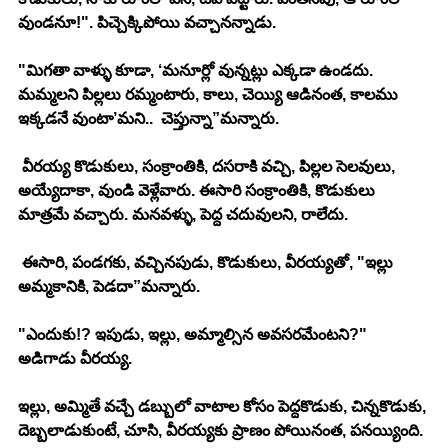
వుండనూ!". పిచ్చెక్కిపోయి వచ్చానన్నాడు. 
"మిగతా వాళ్ళు కూడా, ‘మనూర్లో వున్నట్లు ఎక్కడా ఉండదు. 
మమ్మలని పిల్లలు రమ్మంటారు, కాలు, చెయ్యి ఆడినంత, కాలము 
ఇక్కడనే వుంటా’మని..  చెప్తున్నా”మన్నారు. 
 వీరయ్య కొడుకులు, సంక్రాంతికి, దసరాకి వచ్చి, పిల్లల సెలవులు, 
అయ్యేదాకా, వుండి వెళ్లేవారు. ఈసారి సంక్రాంతికి, కొడుకులు 
మాత్రమే వచ్చారు. మనవళ్ళు, పెద్ద చదువులని, రాలేదు. 
 ఈసారి, పండగకు, వచ్చినపుడు, కొడుకులు, వీరయ్యతో, "ఇల్లు 
అమ్మకానికి, పెడదా”మన్నారు. 
"ఎందుకు!? ఇపుడు, ఇల్లు, అమ్మాల్సిన అవసరమేంటని?" 
అడిగాడు వీరయ్య. 
ఇల్లు, అమ్మితే వచ్చే డబ్బులో వాటాల కోసం పెద్దకొడుకు, చిన్నకొడుకు, 
దెబ్బలాడుకుంటే, చూసి, వీరయ్యకు ప్రాణం పోయినంత, పనయ్యింది. 