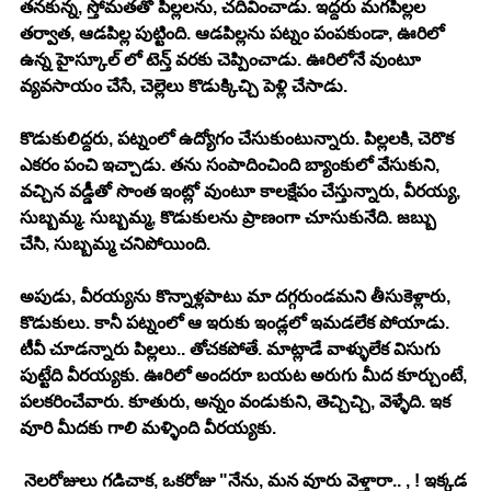
తనకున్న, స్తోమతతో పిల్లలను, చదివించాడు. ఇద్దరు మగపిల్లల 
తర్వాత, ఆడపిల్ల పుట్టింది. ఆడపిల్లను పట్నం పంపకుండా, ఊరిలో 
ఉన్న హైస్కూల్ లో టెన్త్ వరకు చెప్పించాడు. ఊరిలోనే వుంటూ 
వ్యవసాయం చేసే, చెల్లెలు కొడుక్కిచ్చి పెళ్లి చేసాడు. 
కొడుకులిద్దరు, పట్నంలో ఉద్యోగం చేసుకుంటున్నారు. పిల్లలకి, చెరొక 
ఎకరం పంచి ఇచ్చాడు. తను సంపాదించింది బ్యాంకులో వేసుకుని, 
వచ్చిన వడ్డీతో సొంత ఇంట్లో వుంటూ కాలక్షేపం చేస్తున్నారు, వీరయ్య, 
సుబ్బమ్మ. సుబ్బమ్మ, కొడుకులను ప్రాణంగా చూసుకునేది. జబ్బు 
చేసి, సుబ్బమ్మ చనిపోయింది. 
అపుడు, వీరయ్యను కొన్నాళ్లపాటు మా దగ్గరుండమని తీసుకెళ్లారు, 
కొడుకులు. కానీ పట్నంలో ఆ ఇరుకు ఇండ్లలో ఇమడలేక పోయాడు. 
టీవీ చూడన్నారు పిల్లలు.. తోచకపోతే. మాట్లాడే వాళ్ళులేక విసుగు 
పుట్టేది వీరయ్యకు. ఊరిలో అందరూ బయట అరుగు మీద కూర్చుంటే, 
పలకరించేవారు. కూతురు, అన్నం వండుకుని, తెచ్చిచ్చి, వెళ్ళేది. ఇక 
వూరి మీదకు గాలి మళ్ళింది వీరయ్యకు. 
 నెలరోజులు గడిచాక, ఒకరోజు "నేను, మన వూరు వెళ్తారా.. , ! ఇక్కడ 