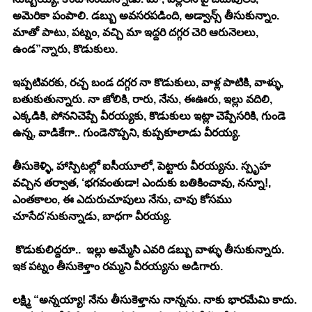
అమెరికా పంపాలి. డబ్బు అవసరపడింది, అడ్వాన్స్ తీసుకున్నాం. 
మాతో పాటు, పట్నం, వచ్చి మా ఇద్దరి దగ్గర చెరి ఆరునెలలు, 
ఉండ”న్నారు, కొడుకులు. 
ఇప్పటివరకు, రచ్చ బండ దగ్గర నా కొడుకులు, వాళ్ల పాటికి, వాళ్ళు, 
బతుకుతున్నారు. నా జోలికి, రారు, నేను, ఈఊరు, ఇల్లు వదిలి, 
ఎక్కడికి, పోననిచెప్పే వీరయ్యకు, కొడుకులు ఇట్లా చెప్పేసరికి, గుండె 
ఉన్న, వాడికేగా.. గుండెనొప్పని, కుప్పకూలాడు వీరయ్య. 
తీసుకెళ్ళి, హాస్పిటల్లో ఐసీయూలో, పెట్టారు వీరయ్యను. స్పృహ 
వచ్చిన తర్వాత, ‘భగవంతుడా! ఎందుకు బతికించావు, నన్నూ!, 
ఎంతకాలం, ఈ ఎదురుచూపులు నేను, చావు కోసము 
చూసేద’నుకున్నాడు, బాధగా వీరయ్య. 
 కొడుకులిద్దరూ..  ఇల్లు అమ్మేసి ఎవరి డబ్బు వాళ్ళు తీసుకున్నారు. 
ఇక పట్నం తీసుకెళ్తాం రమ్మని వీరయ్యను అడిగారు. 
లక్ష్మి “అన్నయ్యా! నేను తీసుకెళ్తాను నాన్నను. నాకు భారమేమి కాదు. 