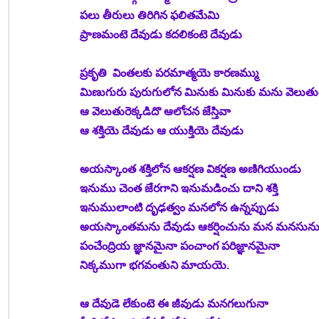
పలు తీరులు తిరిగిన ఫలితమేమి
ప్రాణమంటె దేవుడు కదలికంటె దేవుడు
ప్రకృతి  వింతలకు పరమాత్మయె కారణమ్ము
మిణుగురు పురుగులోన మినుకు మినుకు మను వెలుతు
ఆ వెలుతురెక్కడిదొ ఆలోచన జేస్తివా
ఆ శక్తియె దేవుడు ఆ యుక్తియె దేవుడు
అయస్కాంత శక్తిలోన ఆకర్షణ వికర్షణ అణిగియుండు
ఇనుము చెంత జేరగాని ఇనుమడించు దాని శక్తి
ఇనుములాంటి దృఢత్వం మనలోన ఉన్నప్పుడు
అయస్కాంతమను దేవుడు ఆకర్షించును మన మనసున
పంచేంద్రియ జ్ఞానమైనా పంచాంగ పరిజ్ఞానమైనా
నిక్కముగా భగవంతుని మాయయె.
ఆ దేవుడె లేకుంటె ఈ జీవుడు మనగలుగునా