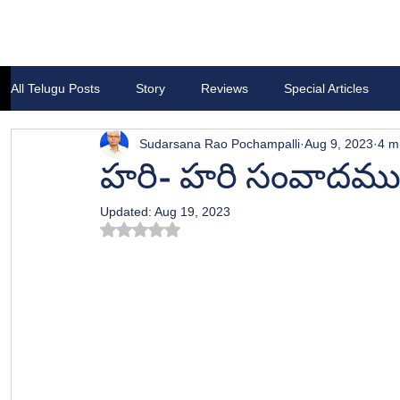
All Telugu Posts
Story
Reviews
Special Articles
Sudarsana Rao Pochampalli
Aug 9, 2023
4 m
హరి- హరి సంవాదమ
Updated:
Aug 19, 2023
Rated NaN out of 5 stars.