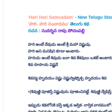
'Hari Hari Samvadam'
 - New Telugu Sto
'హరి- హరి సంవాదము' 
తెలుగు కథ
రచన :
సుదర్శన రావు పోచంపల్లి
హరి అంటే దేవుడు అంటే శ్రీ మహా విష్ణువు. 
హరి అని మనిషిని కూడా అంటారు-
హరుడు అంటే శివుడు ఐనా శివ కేశవులు ఒకటే అంటా
శివ రూపాయ విష్ణవే
శివస్య హృదయం విష్ణు విష్ణుర్విష్నోశ్చ హృదయం శివ
•{శివుణ్ణి పూజిస్తే విష్ణువును పూజించినట్టే. శివుణ్ణి ద్వేషి
ఇప్పుడు కథలోనికి వస్తే ఇక్కడ ఆస్తిక- నాస్తిక వాదములో
గూర్చి విడమర్చి జెప్పుట. మరియు భాస్కరశర్మ కలలో