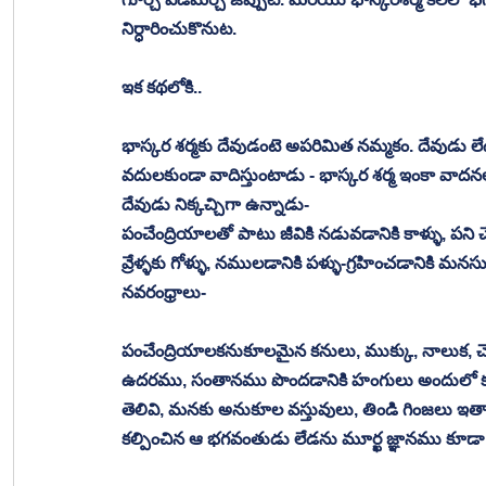
నిర్ధారించుకొనుట. 
ఇక కథలోకి..
భాస్కర శర్మకు దేవుడంటె అపరిమిత నమ్మకం. దేవుడు
వదులకుండా వాదిస్తుంటాడు - భాస్కర శర్మ ఇంకా వా
దేవుడు నిక్కచ్చిగా ఉన్నాడు- 
పంచేంద్రియాలతో పాటు జీవికి నడువడానికి కాళ్ళు, పని చే
వ్రేళ్ళకు గోళ్ళు, నములడానికి పళ్ళు-గ్రహించడానికి మన
నవరంధ్రాలు- 
పంచేంద్రియాలకనుకూలమైన కనులు, ముక్కు, నాలుక, చె
ఉదరము, సంతానము పొందడానికి హంగులు అందులో కలిగే త
తెలివి, మనకు అనుకూల వస్తువులు, తిండి గింజలు ఇత్యాద
కల్పించిన ఆ భగవంతుడు లేడను మూర్ఖ జ్ఞానము కూడా 