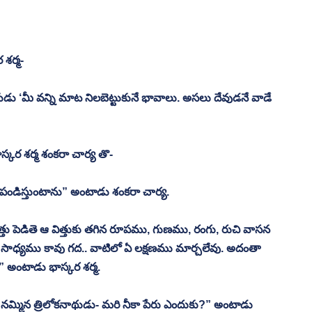
శర్మ-
ుడు ‘మీ వన్ని మాట నిలబెట్టుకునే భావాలు. అసలు దేవుడనే వాడే 
కర శర్మ శంకరా చార్య తొ-
ండిస్తుంటాను” అంటాడు శంకరా చార్య. 
తు పెడితె ఆ విత్తుకు తగిన రూపము, గుణము, రంగు, రుచి వాసన 
ల్ల సాధ్యము కావు గద.. వాటిలో ఏ లక్షణము మార్చలేవు. అదంతా 
అంటాడు భాస్కర శర్మ. 
మ్మిన త్రిలోకనాథుడు- మరి నీకా పేరు ఎందుకు?” అంటాడు 