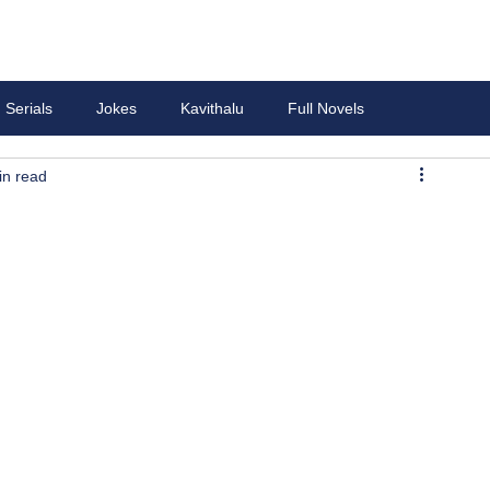
Serials
Jokes
Kavithalu
Full Novels
in read
ు