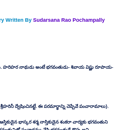
ry Written By
Sudarsana Rao Pochampally
రు. హరిహర నాథుడు అంటే భగవంతుడు- శివాయ విష్ణు రూపాయ- 
స్తే శ్రీహరినీ ద్వేషించినట్టే. ఈ పరమార్థాన్ని చెప్పేవే పంచారామాలు}. 
 ఆస్తికుడైన భాస్కర శర్మ నాస్తికుడైన శంకరా చార్యకు భగవంతుని 
 భగవంతునితో సంవాదము చేసి భగవంతుడే గొప్ప అని 