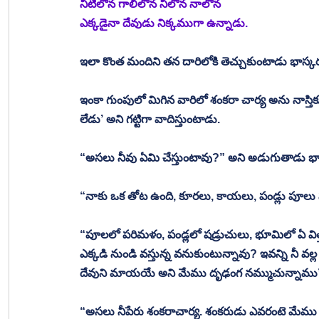
నీటిలోన గాలిలోన నీలోన నాలోన
ఎక్కడైనా దేవుడు నిక్కముగా ఉన్నాడు.
ఇలా కొంత మందిని తన దారిలోకి తెచ్చుకుంటాడు భాస్కర 
ఇంకా గుంపులో మిగిన వారిలో శంకరా చార్య అను నాస్తిక
లేడు’ అని గట్టిగా వాదిస్తుంటాడు. 
“అసలు నీవు ఏమి చేస్తుంటావు?” అని అడుగుతాడు భాస్
“నాకు ఒక తోట ఉంది, కూరలు, కాయలు, పండ్లు పూలు ప
“పూలలో పరిమళం, పండ్లలో షడ్రుచులు, భూమిలో ఏ విత్
ఎక్కడి నుండి వస్తున్న వనుకుంటున్నావు? ఇవన్ని నీ వ
దేవుని మాయయే అని మేము దృఢంగ నమ్ముచున్నాము” 
“అసలు నీపేరు శంకరాచార్య. శంకరుడు ఎవరంటె మేము న