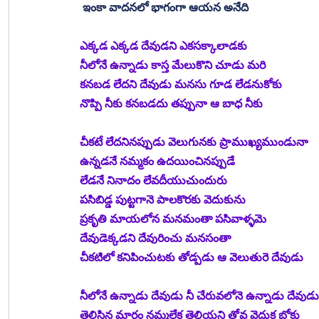
 ఇంకా వాదనలో భాగంగా ఆయన అనేది 
ఎక్కడ ఎక్కడ దేవుడని ఎకసక్కాలాడకు
నీలోనే ఉన్నాడు కాస్త మేలుకొని చూడు మరి
కనబడ లేదని దేవుడు మనసు గూడ లేడనుకోకు
నొప్పి నీకు కనబడదు తప్పునా ఆ బాధ నీకు
చీకటే లేదనినప్పుడు వెలుగునకు ప్రాముఖ్యముండునా
ఉన్నడనే నమ్మకం ఉదయించినప్పుడే
లేడనే నినాదం లేవదీయుచుందురు
పసిబిడ్డ పుట్టగానె పాలకొరకు వెదుకును
ప్రకృతి మాయలోన మనమంతా పసివాళ్ళమె 
దేవుడెక్కడని దేవురించు మనసంతా
చీకటిలో కనిపించుటకు తోడ్పడు ఆ వెలుతురె దేవుడు
నీలోనే ఉన్నాడు దేవుడు నీ చేరువలోనె ఉన్నాడు దేవుడు
తెలిసిన మార్గం నమ్మలేక తెలియని త్రోవ వెదుక బోకు