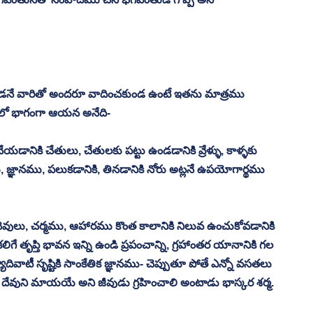
 లేడనే వారితో అందరూ వాదించకుండ ఉంటే ఇతను మాత్రము 
దనలో భాగంగా ఆయన అనేది-
యడానికి చేతులు, చేతులకు పట్టు ఉండడానికి వ్రేళ్ళు, కాళ్ళకు 
సు, జ్ఞానము, పలుకడానికి, తినడానికి నోరు అట్లనే ఉపయోగార్థము 
వులు, చర్మము, ఆహారము కొంత కాలానికి నిలువ ఉంచుకోవడానికి 
ృప్తి భావన ఇన్ని ఉండి ప్రపంచాన్ని, గ్రహాంతర యానానికి గల 
ివాటీ సృష్టికి సాంకేతిక జ్ఞానము- చెప్పుతూ పోతే ఎన్నో వసతలు 
దేవుని మాయయే అని జీవుడు గ్రహించాలి అంటాడు భాస్కర శర్మ.