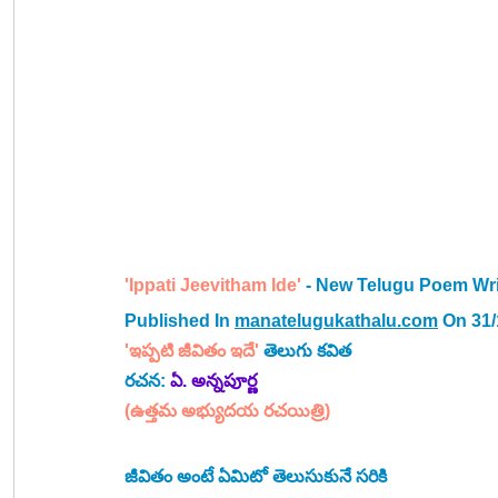
'Ippati Jeevitham Ide'
 - New Telugu Poem Wri
Published In 
manatelugukathalu.com
 On 31
'ఇప్పటి జీవితం ఇదే' 
తెలుగు కవిత
రచన: 
ఏ. అన్నపూర్ణ
(ఉత్తమ అభ్యుదయ రచయిత్రి)
జీవితం అంటే ఏమిటో తెలుసుకునే సరికి