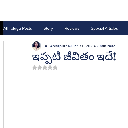
All Telugu Posts
Story
Reviews
Special Articles
A . Annapurna
Oct 31, 2023
2 min read
ఇప్పటి జీవితం ఇదే!
Rated NaN out of 5 stars.