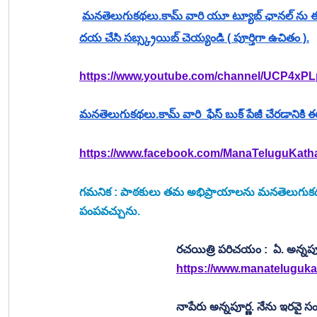
మనతెలుగుకథలు.కామ్ వారి యూ ట్యూబ్ ఛానల్ ను ఈ క్రి
దయ చేసి సబ్స్క్రయిబ్ చెయ్యండి ( పూర్తిగా ఉచితం ).
https://www.youtube.com/channel/UCP4xP
మనతెలుగుకథలు.కామ్ వారి  ఫేస్ బుక్ పేజీ చేరడానికి ఈ క్రి
https://www.facebook.com/ManaTeluguKat
గమనిక : పాఠకులు తమ అభిప్రాయాలను మనతెలుగుకథలు.
పంపవచ్చును.
రచయిత్రి పరిచయం :  ఏ. అన్నపూ
https://www.manatelugukat
నాపేరు అన్నపూర్ణ. నేను ఇరవై