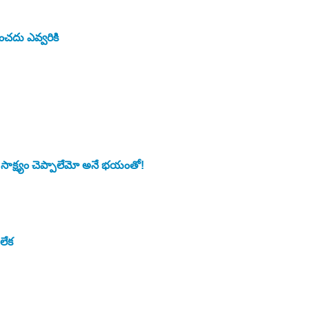
ంచదు ఎవ్వరికి
ాక్ష్యం చెప్పాలేమో అనే భయంతో!
లేక