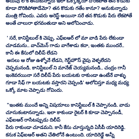
అదుపు లోకి తీసుకున్నారు ఇలా ఒక్కొక్కరూ దొరికిపోతే తన కొడుకు 
కూడా దొరికిపోతాడేమో? తన కొడుకు గతేం కానూ? అనుకున్నాడు 
మంత్రి గోవిందు. ఎవరు అరెస్ట్‌ అయినా సరే తన కొడుకు పేరు లేకపోతే 
అంతే చాలురా భగవంతుడా అని ఆలోచించాడు. 
 ' సరే, కానిస్టేబుల్‌ కి చెప్పు. ఎఫ్‌ఐఆర్‌ లో మా వాడి పేరు లేకుండా 
చూడమను.. వాచ్‌మెన్‌ గాడు వాగేశాడు కదా, ఇంతకు ముందరే.. 
కానీ ఈ కేసులో దిలీప్‌ లేడని
 అసలు ఆ రోజు ఉళ్ళోనే లేడని, గెస్ట్‌హౌస్‌ వైపు వెళ్ళలేదని 
చెప్పమనండి. కానిస్టేబుల్‌ ని మానేజ్‌ చెయ్యమనండి.. చంద్రం గానీ 
ఇంకెవరయినా సరే దిలీప్‌ పేరు బయటకు రాకుండా ఉంటేనే వాళ్ళు 
గూడా సేఫ్‌ గా బయటకు వస్తారని చెప్పండి' ఆలోచిస్తూ మధ్య మధ్య 
ఒక్కో మాట చెప్పాడు గోవిందు. 
 "ఇంతకు ముందే అన్ని విషయాలు కానిస్టేబుల్‌ కి చెప్పానండి. వాడు 
చూసుకంటానన్నాడు. ఇలా కాకుండా రైటర్‌ కి కూడా చెప్పానండీ, 
పేరు రాకుండా చూడమని. కానీ కేసు చూస్తున్నది ఏసీపీ యాదిరెడ్డి. 
కనుక ఏఫ్‌ఐఆర్‌ అతని చేతిలోనే ఉంటుంది. యాదిరెడ్డే అన్నీ 