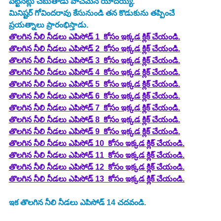
పెట్టినట్లు చెబుతాడు వాచ్‌మెన్‌ యాదయ్య. 
మినిష్టర్ గోవిందరావు కేసునుండి తన కొడుకును తప్పించే 
ప్రయత్నాలు ప్రారంభిస్తాడు. 
తొలగిన నీలి నీడలు ఎపిసోడ్ 1  కోసం ఇక్కడ క్లిక్ చేయండి.
తొలగిన నీలి నీడలు ఎపిసోడ్ 2  కోసం ఇక్కడ క్లిక్ చేయండి.
తొలగిన నీలి నీడలు ఎపిసోడ్ 3  కోసం ఇక్కడ క్లిక్ చేయండి.
తొలగిన నీలి నీడలు ఎపిసోడ్ 4  కోసం ఇక్కడ క్లిక్ చేయండి.
తొలగిన నీలి నీడలు ఎపిసోడ్ 5  కోసం ఇక్కడ క్లిక్ చేయండి.
తొలగిన నీలి నీడలు ఎపిసోడ్ 6  కోసం ఇక్కడ క్లిక్ చేయండి.
తొలగిన నీలి నీడలు ఎపిసోడ్ 7  కోసం ఇక్కడ క్లిక్ చేయండి.
తొలగిన నీలి నీడలు ఎపిసోడ్ 8  కోసం ఇక్కడ క్లిక్ చేయండి.
తొలగిన నీలి నీడలు ఎపిసోడ్ 9  కోసం ఇక్కడ క్లిక్ చేయండి.
తొలగిన నీలి నీడలు ఎపిసోడ్ 10  కోసం ఇక్కడ క్లిక్ చేయండి.
తొలగిన నీలి నీడలు ఎపిసోడ్ 11  కోసం ఇక్కడ క్లిక్ చేయండి.
తొలగిన నీలి నీడలు ఎపిసోడ్ 12  కోసం ఇక్కడ క్లిక్ చేయండి.
తొలగిన నీలి నీడలు ఎపిసోడ్ 13  కోసం ఇక్కడ క్లిక్ చేయండి.
ఇక తొలగిన నీలి నీడలు ఎపిసోడ్ 14 చదవండి. 