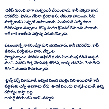
 దిలీప్‌ గురించి బాగా ఎంక్వయిరీ చేయించాడు. కానీ ఎక్కడా జాడ 
దొరకలేదు. ఫోన్‌లు చేసినా ప్రయోజనం లేకుండా పోయింది. సిమ్‌ 
మార్చేశాడని ఎప్పుడో ఊహించాడు. ఎందుకంటే ఎన్నో రకాల 
బెదిరింపులు వచ్చాయి. కొన్ని వందల క్రిమినల్‌ కేసులను చూశాడు. 
అదీ కాక రాజకీయ వత్తిళ్ళు ఎదురుకొన్నాడు. 
కుటుంబాన్నే నాశనంచేస్తామని బెదిరించారు. కానీ బెదరలేదు. కానీ 
జీవితం, పరిస్థితులు పాఠం నేర్పించి
ధైర్యానిచ్చాయి. పోలీసు ఆఫీసర్‌ గ తన మీద ముద్ర పడితే అప్పటి 
నుంచి, ఎవరినీ లెక్క చేయనక్కరలేదని, వాళ్ళు తననేమీ చేయలేరని 
తెగించి ముందు కెళుతున్నాడు.
 ట్రాన్స్‌ఫర్స్‌ మామూలే. అప్పటి నుంచి మొత్తం పని అయిపోతే గానీ 
పత్రికలకు చెప్పే అలవాటు లేదు. ఊరికే ముందు వాళ్ళకి చెబుతే, ఉన్న 
రహస్యం కాస్తా బట్ట
బయలై పోతుందని అతని నమ్మకం. 
------------------------------