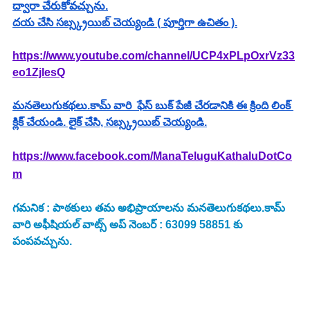
ద్వారా చేరుకోవచ్చును.
దయ చేసి సబ్స్క్రయిబ్ చెయ్యండి ( పూర్తిగా ఉచితం ).
https://www.youtube.com/channel/UCP4xPLpOxrVz33
eo1ZjlesQ
మనతెలుగుకథలు.కామ్ వారి  ఫేస్ బుక్ పేజీ చేరడానికి ఈ క్రింది లింక్ 
క్లిక్ చేయండి. లైక్ చేసి, సబ్స్క్రయిబ్ చెయ్యండి.
https://www.facebook.com/ManaTeluguKathaluDotCo
m
గమనిక : పాఠకులు తమ అభిప్రాయాలను మనతెలుగుకథలు.కామ్ 
వారి అఫీషియల్ వాట్స్ అప్ నెంబర్ : 63099 58851 కు 
పంపవచ్చును.