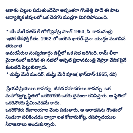
ఆకాశం చిల్లుల పడుతుందేమో అన్నంతగా గొంతెత్తి పాడే ఈ పాట 
ఆధ్యాత్మిక జీవులలో ఒక చెరగని ముద్రగా మిగిలిపోయింది. 
 * యే మేరే వతన్‌ కే లోగో(ప్రెవేట్ర సాంగ్‌-1963, సి. రామచంద్ర)
 ఇదెక దేశభక్తి గీతం. 1962 లో జరగిన భారత్‌-చైనా యుద్దం ముగిసిన 
తరువాత 
అమరవీరుల సంస్మరణార్థం డిల్లీలో ఒక సభ జరిగింది. రామ్ లీలా 
మైదానంలో జరిగిన ఈ సభలో అప్పటి ప్రదానమంత్రి నెహ్రూ వేదిక పైనే 
కంటతడి పెట్టుకున్నారు. 
 * తుమ్హీ మేరీ మందిర్‌, తుమ్హీ మేరీ పూజ( ఖాన్‌దాన్‌-1965, రవి)
 ప్రేయసీప్రియులు కావచ్చు. జీవన సహచరులు కావచ్చు. ఒక 
మహోద్విగ్ని స్థితిలో ఒకరికొకరికి ఒకరు దైవంలా కనిపిస్తారు. ఆ స్థితిలో 
ఒకరినొకరు ప్రేమించడమే కాదు. 
ఒకరికొకరు దేవాలయాల వెంట పడుతారు. ఆ ఆరాధనను గొంతులో 
నిండుగా పలికించడం ద్వారా లత కోటానుకోట్ల. రసహృదయుల 
నీరాజనాలు అందుకున్నారు. 