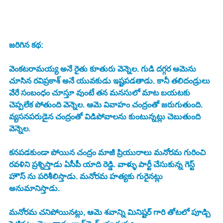
జరిగిన కథ: 
వెంకటరామయ్య అనే రైతు కూతురు వెన్నెల. గుడి దగ్గర ఆమెను 
చూసిన రవిప్రకాశ్‌ అనే యువకుడు ఇష్టపడతాడు. కానీ తలిదండ్రులు 
వేరే సంబంధం చూస్తూ వుంటే తన మనసులో మాట బయటకు 
చెప్పలేక పోతుంది వెన్నెల. ఆమె వివాహం చంద్రంతో జరుగుతుంది. 
వ్యసనపరుడైన చంద్రంతో విడిపోవాలను కుంటున్నట్లు చెబుతుంది 
వెన్నెల. 
కనపడకుండా పోయిన చంద్రం మాజీ ప్రియురాలు మనోరమ గురించి 
రవళిని ప్రశ్నిస్తాడు ఏసీపీ యాది రెడ్డి. వాళ్ళు పార్టీ చేసుకున్న గెస్ట్ 
హౌస్ ను పరిశీలిస్తాడు. మనోరమ హత్యకు గురైనట్లు 
అనుమానిస్తాడు. 
మనోరమ చనిపోయినట్లు, ఆమె శవాన్ని మినిష్టర్ గారి తోటలో పూడ్చి 