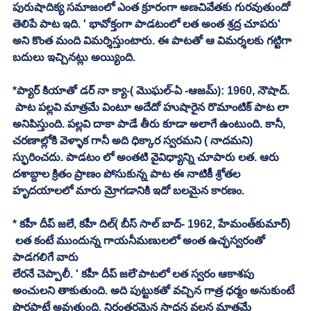
పురుషాదిక్య సమాజంలో ఎంత క్రూరంగా అణచివేతకు గురవుతుందో 
తెలిపే పాట ఇది. ' భావోక్తంగా పాడటంలో లత అంత శ్రద్ర చూపరు' 
అని కొంత మంది విమర్శిస్తుంటారు. ఈ పాటతో ఆ విమర్శలకు గట్టిగా 
బదులు ఇచ్చినట్లు అయ్యింది. 
*ప్యార్‌ కియాతో డర్‌ నా క్యా-( మొఘల్‌-ఏ -ఆజమ్‌): 1960, నౌషాద్‍. 
 పాట పల్లవి మాత్రమే వింటూ అదేదో హుషారైన రొమాంటిక్‌ పాట లా 
అనిపిస్తుంది. పల్లవి దాకా పాడే తీరు కూడా అలాగే ఉంటుంది. కానీ, 
చరణాల్లోకి వెళ్ళాక గానీ అది ధిక్కార స్వరమని ( నాదమని) 
స్ఫురించదు. పాడటం లో అంతటి వైవిధ్యాన్ని చూపారు లత. ఆరు 
దశాబ్దాల క్రితం ప్రాణం పోసుకున్న పాట ఈ నాటికీ శ్రోతల 
హృదయాలలో మారు మ్రోగడానికి ఇదో బలమైన కారణం. 
* కహీ దీప్‌ జలే, కహీ దిల్‌( బీస్‌ సాల్‌ బాద్‍- 1962, హేమంత్‌కుమార్‌)
 లత కంటే ముందున్న గాయనీమణులలో అంత ఉచ్ఛస్వరంతో 
పాడగలిగే వారు 
లేరనే చెప్పాలీ. ' కహీ దీప్‌ జలే'పాటలో లత స్వరం ఆకాశపు 
అంచులని తాకుతుంది. అది పుట్టుకతో వచ్చిన గాత్ర ధర్మం అనుకుంటే 
పొరపాటే అవుతుంది. నిరంతరమైన సాధన వలన మాత్రమే 