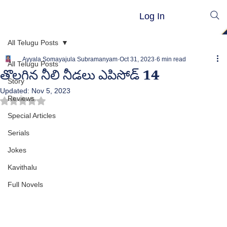
Log In
All Telugu Posts
Ayyala Somayajula Subramanyam
Oct 31, 2023
6 min read
All Telugu Posts
తొలగిన నీలి నీడలు ఎపిసోడ్ 14
Story
Updated:
Nov 5, 2023
Reviews
Rated NaN out of 5 stars.
Special Articles
Serials
Jokes
Kavithalu
Full Novels