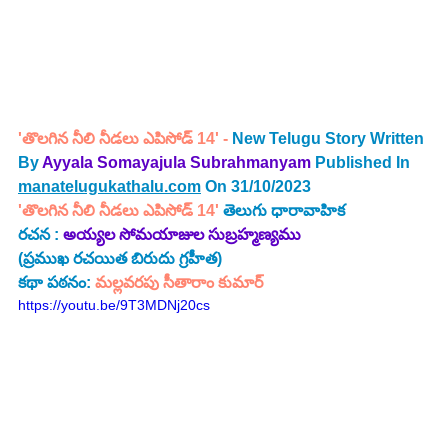
'తొలగిన నీలి నీడలు ఎపిసోడ్ 14' - 
New Telugu Story Written 
By 
Ayyala Somayajula Subrahmanyam
Published In 
manatelugukathalu.com
 On 31/10/2023
'తొలగిన నీలి నీడలు ఎపిసోడ్ 14'
తెలుగు ధారావాహిక 
రచన :
అయ్యల సోమయాజుల సుబ్రహ్మణ్యము 
(ప్రముఖ రచయిత బిరుదు గ్రహీత) 
కథా పఠనం:
 మల్లవరపు సీతారాం కుమార్
https://youtu.be/9T3MDNj20cs