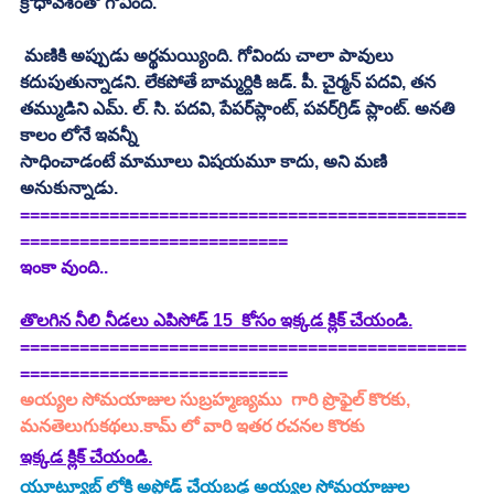
క్రోధావేశంతో గోవింద్‍. 
 మణికి అప్పుడు అర్థమయ్యింది. గోవిందు చాలా పావులు 
కదుపుతున్నాడని. లేకపోతే బామ్మర్దికి జడ్‌. పీ. చైర్మన్‌ పదవి, తన 
తమ్ముడిని ఎమ్‌. ల్‌. సి. పదవి, పేపర్‌ప్లాంట్‌, పవర్‌గ్రిడ్ ప్లాంట్. అనతి 
కాలం లోనే ఇవన్నీ
సాధించాడంటే మామూలు విషయమూ కాదు, అని మణి 
అనుకున్నాడు. 
=============================================
===========================
ఇంకా వుంది..
తొలగిన నీలి నీడలు ఎపిసోడ్ 15  కోసం ఇక్కడ క్లిక్ చేయండి.
=============================================
===========================
అయ్యల సోమయాజుల సుబ్రహ్మణ్యము  గారి ప్రొఫైల్ కొరకు, 
మనతెలుగుకథలు.కామ్ లో వారి ఇతర రచనల కొరకు  
ఇక్కడ క్లిక్ చేయండి.
యూట్యూబ్ లోకి అప్లోడ్ చేయబడ్డ 
అయ్యల సోమయాజుల 