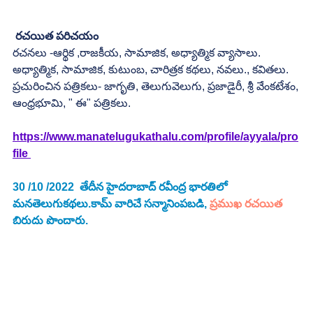
రచయిత పరిచయం
రచనలు -ఆర్థిక ,రాజకీయ, సామాజిక, అధ్యాత్మిక వ్యాసాలు.
అధ్యాత్మిక, సామాజిక, కుటుంబ, చారిత్రక కథలు, నవలు., కవితలు.
ప్రచురించిన పత్రికలు- జాగృతి, తెలుగువెలుగు, ప్రజాడైరీ, శ్రీ వేంకటేశం,
ఆంధ్రభూమి, " ఈ" పత్రికలు.
https://www.manatelugukathalu.com/profile/ayyala/pro
file 
30 /10 /2022  తేదీన హైదరాబాద్ రవీంద్ర భారతిలో 
మనతెలుగుకథలు.కామ్ వారిచే సన్మానింపబడి, 
ప్రముఖ రచయిత
బిరుదు పొందారు. 