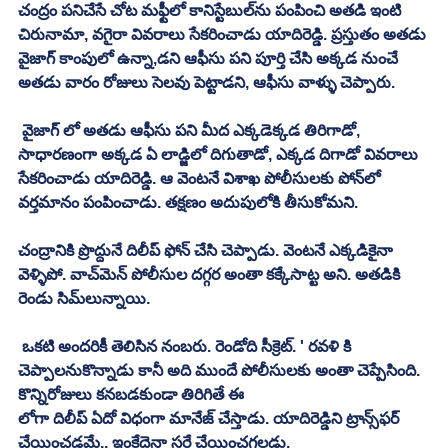
చంద్రం పనిచేసే చోట మఫ్టీలో కానిస్టేబుల్‌ను పంపించి అతడి ఇంటి 
చిరునామా, వగైరా వివరాలు సేకరించాడు యాదిరెడ్డి. ప్రస్తుతం అతడు 
వైజాగ్ కాంపులో ఉన్నా,డని ఆఫీసు పని పూర్తి చేసి అక్కడ నుంచే 
అతడు వారం రోజులు సెలవు పెట్టాడని, ఆఫీసు వాళ్ళు చెప్పారు. 
 వైజాగ్‌ లో అతడు ఆఫీసు పని మీద ఎక్కడెక్కడ తిరిగాడో, 
సాధారణంగా అక్కడ ఏ లాడ్జిలో దిగుతాడో, ఎక్కడ దిగాడో వివరాలు 
సేకరించాడు యాదిరెడ్డి. ఆ వెంటనే విశాఖ పోలీసులకు పోన్‌లో 
వర్తమానం పంపించాడు. తక్షణం అదుపులోకి తీసుకోమని. 
చంద్రానికి ప్రొద్దునే దిలీప్‌ ఫోన్‌ చేసి చెప్పాడు. వెంటనే ఎక్కడికైనా 
వెళ్ళిపో. వాచ్‌మెన్‌ పోలీసుల దగ్గర అంతా కక్కేసాట్ట అని. అతడికి 
రెండు సిమ్‌లున్నాయి.
 ఒకటి అందరికీ తెలిసిన నంబరు. రెండోది సీక్రెట్‌. ' రవళి కి 
చెప్పాలనుకొన్నాడు కానీ అది ముందే పోలీసులకు అంతా చెప్పేసింది. 
కొన్నిరోజులు కనబడకుండా తిరిగితే ఈ
లోగా దిలీప్‌ ఏదో విధంగా మానేజ్‌ చేస్తాడు. యాదిరెడ్డిని ట్రాన్స్‌ఫర్‌ 
చేయించడమే.. ఇంకేదైనా సరే చేయించగలడు. 