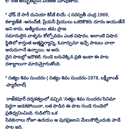
లో లత అద్భుతమైన పరిణతి చూపుతారు. 
* ఛోడ్‌ దే సారీ దునియా కిసీకే లియే -( సరస్వతీ చంద్ర 1969, 
కళ్యాణ్‌జీ -ఆనంద్‍జీ. ప్రేయసీ ప్రియులు ఒకరికొకరు దూరం అయుతేనే 
అని కాదు. ఆత్మీయులు తమ ప్రాణ 
సమానులైన వాళ్ళను కోల్పోవడం ఎంత విషాదం. అలాంటి విషాద 
స్థితిలో కాస్తంత ఆత్మస్థైర్యాన్ని, ఓదార్పునూ ఇచ్చే పాటలు చాలా 
అరుదుగానే ఉన్నాయి. ఆ అరు
దైన పాటల్లో ఇదొకటి. గుండె బరువెక్కిన ప్రతి ఇంటా ఈ పాట 
దశాబ్దాలుగా మారుమ్రోగుతోంది. 
* సత్యం శివం సుందరం ( సత్యం శివం సుందరం-1978, లక్ష్మీకాంత్‌ 
-ప్యారేలాల్‌)
 రాజ్‌కపూర్‌ దర్శకత్వంలో వచ్చిన 'సత్యం శివం సుందరం'సినిమా 
పెద్దగా ఆడకపోయినా, లత పాడిన ఈ పాట గుండె గుండెలో 
ప్రతిధ్వనించింది. గుడిలోని ఒక 
సేవకురాలు రోజూ ఉదయం ఆ పురప్రజలని మేలుకొల్పేందుకు పాడే 
పాట ఇది. 