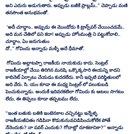
అని ఎదురు అడుగుతారు. అప్పుడు ఐజీకే ప్రాబ్లమ్..” చెప్పాడు మణి 
తనసొంత అనుభవంతో. 
 'అదీ చూద్దాం.. అప్పుడు ఈ మొండోడు కి ట్రాన్స్‌పర్‌ చేయించడమే.. 
అది మన చేతిలో పని కదా! అప్పుడు హోంమంత్రి ని పట్టుకోవాలి.. 
చూద్దాం. ఏం జరుగుతుం
దో..” గోవిందు అన్నాడు మళ్ళీ అదే ధీమాతో. 
 గోవిందు అల్లాటప్పా రాజకీయ నాయకుడు కాదు. సెంట్రల్‌ 
రాజకీయాల్లో చేయి తిరిగిన మనషి. ఒక్కొక్కసారి ఈయన్ని కాదని 
కాబినెట్‌ ఏర్పాటు చేయడం కుదరలేదు. కానీ ఇప్పటి పరిస్థితులలో 
అది వేరు. సి. యం కూడా ఈ మధ్య సెంట్రల్‌ లో పలుకుబడి 
పెంచుకున్నాడు. అందుకే ఇదివరకటిలా గోవిందు కు ఆటలు సాగటం 
లేదు. ఈ తిప్పలు కూడా తప్పటము లేదు. 
“ఇంత బతుకు బతికి ఇంటెనకాల చచ్చినట్టు ఇన్నేళ్ళ 
రాజకీయజీవితం గడిపినా కొడుకునువవిడిపించుకోలేక పోతే 
నేనెందుకు? నా పవర్‌ ఎందుకు? గోదాట్లో దూకటానికా?” అన్నాడు 