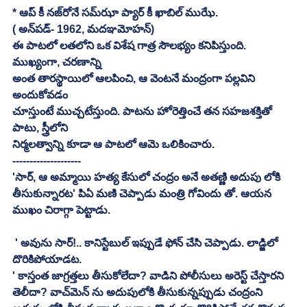
* ఆప్‌ కీ నజ్‌రోనే సమ్‌ఝా ప్యార్‌ కీ ఖాబిల్‌ ముఝే. 
( అన్‌పడ్‌- 1962, మదఞమోహన్‌)
ఈ పాటలో లతలోని ఒక విశేష గాత్ర సౌలభ్యం కనిపిస్తుంది. 
ముఖ్యంగా, చరణాన్ని 
అంత తారస్థాయిలో ఆలపించి, ఆ వెంటనే మంద్రంగా పల్లవిని 
అందుకోవడం
చూస్తుంటే ముచ్చటేస్తుంది. పాటను హోరెత్తించే తన సహజశక్తితో 
పాటు, స్త్రీలోని
నిర్మలత్వాన్ని కూడా ఆ పాటలో ఆమె ఒలికించారు. 
--------------------
'సార్‌, ఆ అమ్మాయి హత్య కేసులో చంద్రం అనే అతణ్ణి అదుపు లోకి 
తీసుకున్నారట' పిఏ మణి చెప్పాడు మంత్రి గోవిందు తో. ఆయన 
ముఖం చిరాగ్గా పెట్టాడు. 
 ' అవును సార్‌!.. కానిస్టేబుల్‌ ఇప్పుడే ఫోన్‌ చేసి చెప్పాడు. లాడ్జిలో 
దొరికిపోయాడట. 
' కాస్తంత జాగ్రత్తలు తీసుకోలేదా? వాడిని పోలీసులు అరెస్ట్‌ చేస్తారని 
తెలీదా? వాచ్‌మెన్‌ ను అదుపులోకి తీసుకున్నప్పుడు చంద్రంని 