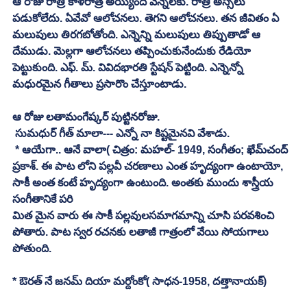
ఆ రోజు రాత్రి కాళరాత్రే అయ్యింది వెన్నెలకు. రాత్రి అస్సలు 
పడుకోలేదు. ఏవేవో ఆలోచనలు. తెగని ఆలోచనలు. తన జీవితం ఏ 
మలుపులు తిరగబోతోంది. ఎన్నెన్ని మలుపులు తిప్పుతాడో ఆ 
దేముడు. మెల్లగా ఆలోచనలు తప్పించుకునేందుకు రేడియో 
పెట్టుకుంది. ఎఫ్‌. మ్‌. వివిదభారతి స్టేషన్‌ పెట్టింది. ఎన్నెన్నో 
మధురమైన గీతాలు ప్రసారొం చేస్తూంటాడు. 
ఆ రోజు లతామంగేష్కర్‌ పుట్టినరోజు. 
 సుమధుర్‌ గీత్‌ మాలా--- ఎన్నో నా కిష్టమైనవి వేశాడు. 
 * ఆయేగా.. ఆనే వాలా( చిత్రం: మహల్‌- 1949, సంగీతం; ఖేమ్‌చంద్‍ 
ప్రకాశ్‌. ఈ పాట లోని పల్లవీ చరణాలు ఎంత హృద్యంగా ఉంటాయో, 
సాకీ అంత కంటే హృద్యంగా ఉంటుంది. అంతకు ముందు శాస్త్రీయ 
సంగీతానికే పరి
మిత మైన వారు ఈ సాకీ పల్లవులసమాగమాన్ని చూసి పరవశించి 
పోతారు. పాట స్వర రచనకు లతాజీ గాత్రంలో వేయి సోయగాలు 
పోతుంది. 
* ఔరత్‌ నే జనమ్‌ దియా మర్దోంకో( సాధన-1958, దత్తానాయక్‌)