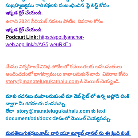
సుబ్రహ్మణ్యము
 గారి కథలకు సంబంధించిన  ప్లే లిస్ట్ కోసం 
ఇక్కడ క్లిక్ చేయండి.
ఉగాది 2024 సీరియల్ నవలల పోటీల  వివరాల కోసం 
ఇక్కడ క్లిక్ చేయండి.
Podcast Link: 
https://spotifyanchor-
web.app.link/e/AG5jweuRkEb
మేము నిర్వహించే వివిధ పోటీలలో రచయితలకు బహుమతులు 
అందించడంలో భాగస్వాములు కావాలనుకునే వారు  వివరాల కోసం 
story@manatelugukathalu.com
 కి మెయిల్ చెయ్యండి.
మాకు రచనలు పంపాలనుకుంటే మా వెబ్ సైట్ లో ఉన్న అప్లోడ్ లింక్ 
ద్వారా మీ రచనలను పంపవచ్చు.
లేదా  
story@manatelugukathalu.com
 కు text 
document/odt/docx రూపంలో మెయిల్ చెయ్యవచ్చు.
మనతెలుగుకథలు.కామ్ వారి యూ ట్యూబ్ ఛానల్ ను ఈ క్రింది లింక్ 