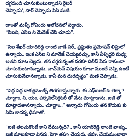
చెప్పాడు', సార్‌ చెప్పాడు పిఏ మణి. 
దాంతో మళ్ళీ గోవిందు ఆలోచనలో పడ్డాడు. 
“సిఐని, ఎస్‌ఐ ని మేనేజ్‌ చేసి చూడు”. 
“సిఐ శేఖర్‌ యాదిరెడ్డి లాంటి వాడే సర్‌.. ప్రస్థుతం ప్రమోషన్‌ లిస్టులో 
ఉన్నాడు.. ఇంక ఎస్‌ఐ ని మానేజ్‌ చెయ్యవచ్చు, కానీ వీళ్ళిద్దరి మధ్య 
అతని మాట చెల్లదు. తన దగ్గరున్నంత వరకూ దిలీప్‌ పేరు రాకుండా 
చూసుకుంటానన్నాడు. వాచ్‌మెన్‌ విషయం కూడా ముందే చెప్పి ఉంటే 
చూసుకునేవానన్నాడు. కానీ మన దురదృష్టం” మణి చెప్పాడు. 
“పెద్ద పెద్ద డాక్యుమెంట్స్‌ తిరగరాస్తున్నారు. ఈ ఎఫ్‌ఐఆర్‌ ఓ లెక్కా?.. 
చూద్దాం. సి. యం. పర్సనల్‌సెక్రటరీ తో నేను మాట్లాడాను. ఐజీ తో 
మాట్లాడతానన్నాడు.. చూద్దాం..” అన్నాడు గోవిందు తన కొడుకు కు 
ఏమీ కాదన్న ధీమాతో. 
“ఐజీ తలచుకొంటే కాని దేమున్నది?.. కానీ యాదిరెడ్డి లాంటి వాళ్ళు.. 
ఐజీ మాటకూడా వినరు. పైగా తప్పు చేయరు. తప్పు చేయమంటావా 