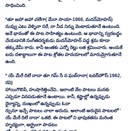
సాధించింది. 
*తూ జహా జహా చలేగా( మేరా సాయా-1966, మదన్‌మోహన్‌)
నువ్వు ఎటు వెళ్ళినా సరే, నా నీడ నిన్ను వెంటాడుతూనే ఉంటుంది. 
అనే భావంతో ఈ పాట సాహిత్యం ఉంటుంది. ఆ భావాన్ని స్వరబద్దం 
చేయడానికి సంగీతదర్శకుడు మదన్‌మోహన్‌ పడ్డ శ్రమ కూడా 
తక్కువేమీ కాదు. కానీ అంతకు ఎన్నో రెట్లు లత శ్రమించారు. అందుకే 
ఐదు దశాబ్దాలుగా ఈ పాట శ్రోతల హదయాలలో మారుమ్రోగుతూనే 
ఉంది. 
* యే మేరే దిలే నాదా తూ గమ్‌ సే న ఘబ్‌రానా( టవర్‌హౌస్‌-1962, 
రవి)
హాయిగొలిపే, హుషారెత్తించేవి.. ఇలాంటి వేల పాటలు మనకు 
ఎప్పడూ వినపడుతూనే ఉంటాయి. కానీ, కష్టాల్లో ఉన్నప్పుడు 
ధైర్యాన్ని, దుఃఖంలో ఉన్నప్పుడు ఓదా
ర్పునూ ఇచ్చే పాటలు చాలా అరుదు. అలాంటి అరుదైన పాటలలో ' 
యే మేరే దిలే నాదా' ఒకటి. ఈ పాటలో ని భావుకతను మరింత 
హృద్యంగా, ఆర్ద్రంగా పాడటం