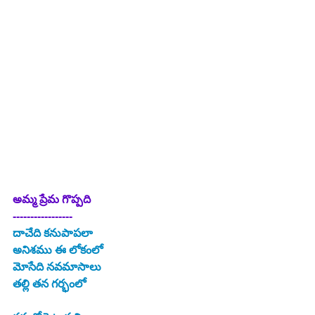
అమ్మ ప్రేమ గొప్పది
-----------------
దాచేది కనుపాపలా
అనిశము ఈ లోకంలో
మోసేది నవమాసాలు
తల్లి తన గర్భంలో