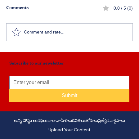
0.0 / 5 (0)
Comments
నర్తనశాల - పార్ట్ 3
Comment and rate...
Subscribe to our newsletter
Submit
అన్ని పోస్టు లు
కథలు
ధారావాహికలు
కవితలు
జోకులు
ప్రత్యేక వ్యాసాలు
Upload Your Content