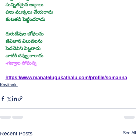
సున్నితమైన అద్దాలు
పలు ముక్కలు చేయరాదు
కంటతడి పెట్టించరాదు
గురుదేవుల బోధలను
జీవితాన విలువలను
పెడచెవిని పెట్టరాదు
వాటికి దవ్వు కారాదు
-గద్వాల సోమన్న
https://www.manatelugukathalu.com/profile/somanna
Kavithalu
See All
Recent Posts