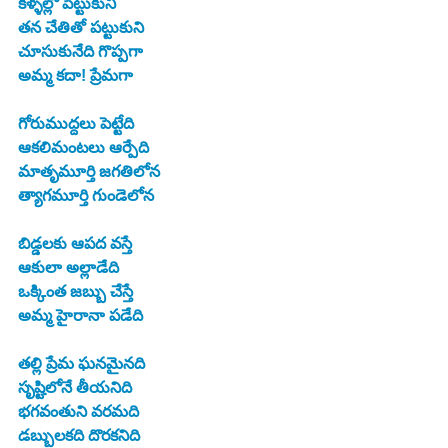
కళ్ళల్లో పెట్టుకుని
తన చేతితో పట్టుకుని
చూసుకునేది గొప్పగా
అమ్మ కదా! ప్రేమగా
గోరుముద్దలు పెట్టేది
ఆకలిమంటలు ఆర్పేది
మాతృమూర్తి జగతిలోన
త్యాగమూర్తి గుండెలోన
బిడ్డలకు ఆపద వస్తే
ఆకులా అల్లాడేది
ఒక్కింత జబ్బు చేస్తే
అమ్మ హైరానా పడేది
తల్లి ప్రేమ ఘనమైనది
సృష్టిలోనే తీయనిది
భగవంతుని వరమది
డబ్బులకది దొరకనిది