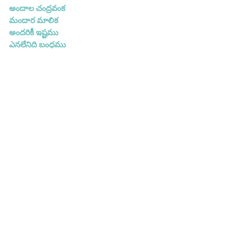
అందాల చంద్రవంక
మందార మాలిక
అందరికీ ఇష్టము
ఎనలేనిది బంధము