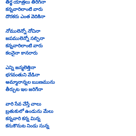
తీర్థ యాత్రలు తిరిగినా
కన్నవారిలాంటి వారు
దొరకరు ఎంత వెదికినా
నోములెన్నో నోచినా
జపములెన్నో సల్పినా
కన్నవారిలాంటి వారు
కలనైనా కానరారు
ఎన్ని జన్మలెత్తినా
భగవంతుని వేడినా
అమ్మానాన్నల ఋణమును
తీర్చుట ఇల జరిగేనా
వారి సేవ చేస్తే చాలు
బ్రతుకులో ఉండును మేలు
కన్నవారి కన్న మిన్న
కనుకొనుట నిండు సున్న