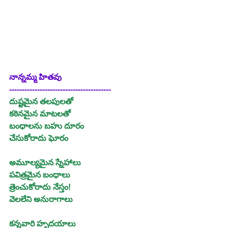
నాన్నమ్మ హితవు
----------------------------------------
దుష్టమైన తలపులతో
కఠినమైన మాటలతో
బంధాలను బహు దూరం
చేసుకోరాదు ఘోరం
అమూల్యమైన స్నేహాలు
పవిత్రమైన బంధాలు
త్రెంచుకోరాదు నేస్తం!
వెలలేని అనురాగాలు
కన్నవారి హృదయాలు