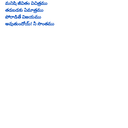
మనిషి జీవితం విచిత్రము
తడబడకు ఏమాత్రము
పోరాడితే విజయము
అవుతుందోయ్! నీ సొంతము