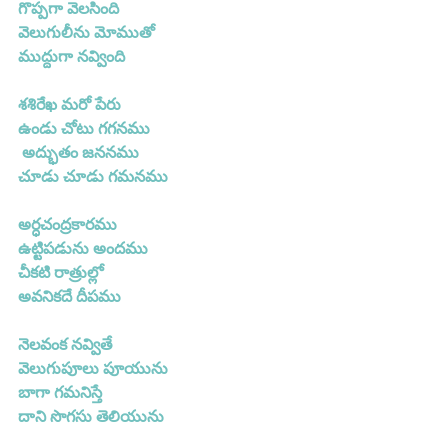
గొప్పగా వెలసింది
వెలుగులీను మోముతో
ముద్దుగా నవ్వింది
శశిరేఖ మరో పేరు
ఉండు చోటు గగనము
 అద్భుతం జననము
చూడు చూడు గమనము
అర్ధచంద్రకారము
ఉట్టిపడును అందము
చీకటి రాత్రుల్లో
అవనికదే దీపము
నెలవంక నవ్వితే
వెలుగుపూలు పూయును
బాగా గమనిస్తే
దాని సొగసు తెలియును