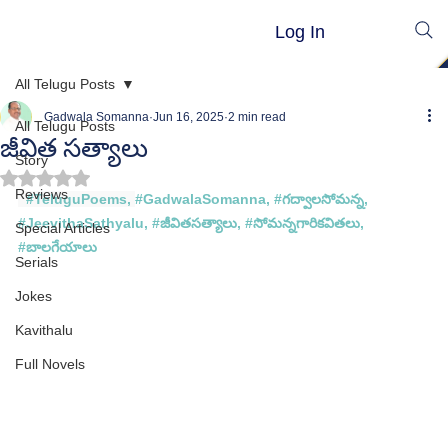
Log In
All Telugu Posts
Gadwala Somanna
Jun 16, 2025
2 min read
All Telugu Posts
జీవిత సత్యాలు
Story
Rated NaN out of 5 stars.
Reviews
#TeluguPoems
, 
#GadwalaSomanna
, 
#గద
్వాలసోమన్న, 
#
JeevithaSathyalu,
 #
జీవితసత్యాలు, #
సోమన్న
గారి
కవితలు, 
Special Articles
#
బాలగేయాలు
Serials
Jokes
Kavithalu
Full Novels