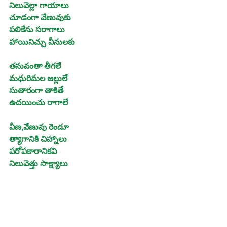
నిలువెల్లా గాయాలు
చూడంగా వేణువుకు
పలికేను సరాగాలు
హాయినిచ్చు వీనులకు
తనువంతా తీగలే
మధురిమల జల్లులే
సుతారంగా తాకితే
ఉదయించు రాగాలే
వీణ,వేణువు రెండూ
త్యాగానికి చిహ్నాలు
పరోపకారానికవి
నిలువెత్తు సాక్ష్యాలు