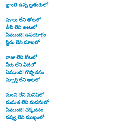
భ్రాంతి ఉన్న బ్రతుకులో
పూలు లేని తోటలో
తీపి లేని ఊటలో
ఏముంది! ఉపయోగం
స్థిరం లేని మాటలో
రాజు లేని కోటలో
నీరు లేని ఏటిలో
ఏముంది! గొప్పతనం
స్ఫూర్తి లేని ఆటలో
మంచి లేని మనిషిలో
మమత లేని మనసులో
ఏముంది! చక్కదనం
నవ్వు లేని ముఖ్గంలో