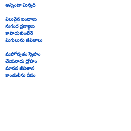
అన్నింటా మిన్నది
విలువైన బంధాలు
సుగంధ ద్రవ్యాలు
కాపాడుకుంటేనే
మిగులును జీవితాలు
మహోన్నతం స్నేహం
చేయరాదు ద్రోహం
మానవ జీవితాన
కాంతులీను దీపం