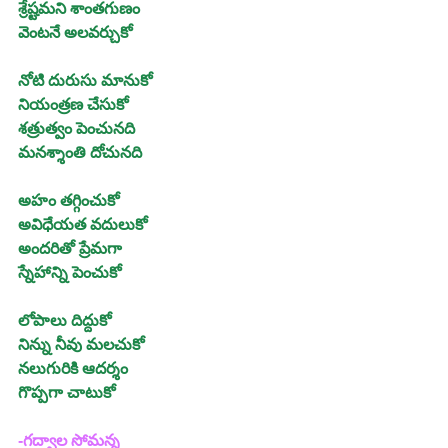
శ్రేష్టమని శాంతగుణం 
వెంటనే అలవర్చుకో
నోటి దురుసు మానుకో
నియంత్రణ చేసుకో
శత్రుత్వం పెంచునది
మనశ్శాంతి దోచునది
అహం తగ్గించుకో
అవిధేయత వదులుకో
అందరితో ప్రేమగా
స్నేహాన్ని పెంచుకో
లోపాలు దిద్దుకో
నిన్ను నీవు మలచుకో
నలుగురికి ఆదర్శం
గొప్పగా చాటుకో
-గద్వాల సోమన్న