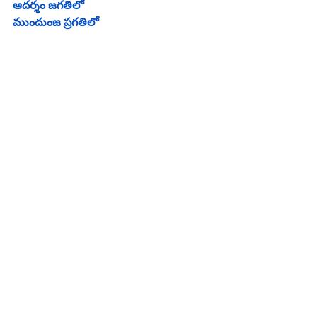
ఆదర్శం జగతిలో
ముందుంజ ప్రగతిలో