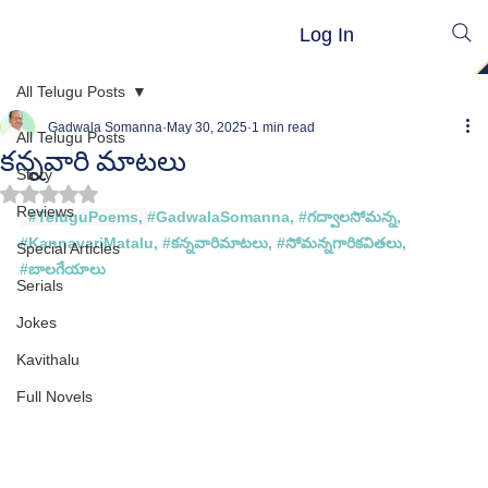
Log In
All Telugu Posts
Gadwala Somanna
May 30, 2025
1 min read
All Telugu Posts
కన్నవారి మాటలు
Story
Rated NaN out of 5 stars.
Reviews
#TeluguPoems
, 
#GadwalaSomanna
, 
#గద
్వాలసోమన్న, 
#
KannavariMatalu
, #
కన్నవారిమాటలు, #
సోమన్న
గారి
కవితలు, 
Special Articles
#
బాలగేయాలు
Serials
Jokes
Kavithalu
Full Novels