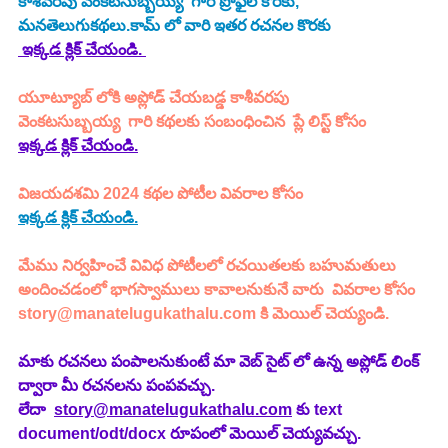
కాశీవరపు వెంకటసుబ్బయ్య  గారి ప్రొఫైల్ కొరకు, 
మనతెలుగుకథలు.కామ్ లో వారి ఇతర రచనల కొరకు
 ఇక్కడ క్లిక్ చేయండి. 
యూట్యూబ్ లోకి అప్లోడ్ చేయబడ్డ 
కాశీవరపు 
వెంకటసుబ్బయ్య
  గారి కథలకు సంబంధించిన  ప్లే లిస్ట్ కోసం
ఇక్కడ క్లిక్ చేయండి.
విజయదశమి 2024 కథల పోటీల వివరాల కోసం
ఇక్కడ క్లిక్ చేయండి.
మేము నిర్వహించే వివిధ పోటీలలో రచయితలకు బహుమతులు 
అందించడంలో భాగస్వాములు కావాలనుకునే వారు  వివరాల కోసం 
story@manatelugukathalu.com
 కి మెయిల్ చెయ్యండి.
మాకు రచనలు పంపాలనుకుంటే మా వెబ్ సైట్ లో ఉన్న అప్లోడ్ లింక్ 
ద్వారా మీ రచనలను పంపవచ్చు.
లేదా  
story@manatelugukathalu.com
 కు text 
document/odt/docx రూపంలో మెయిల్ చెయ్యవచ్చు.