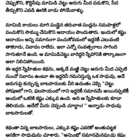
చెప్పుకొని, కొద్దిసేపు మామిడి చెట్టు అరుగు మీద పడుకొని, సేద 
తీర్చుకొని ఎవడి ఊరికి వాడు పోయేవాళ్ళు. 
మామిడి కాయలు మాగి పండ్లైన తరువాత పండ్లను సమపాళ్లలో 
పంచుకొని సొమ్ము చేసుకొని ఆదాయం పొందుతారు. ఇందులో కష్టం 
ఆదాయం అన్ని సమానంగా పంచుకోవడంలో ఇద్దరికీ ఎటువంటి 
తాకరాదు, వివాదం రాలేదు. ఇలా ఎన్నో సంవత్సరాలు సాగింది 
సాగుతూనే ఉంది. ఆ మామిడిచెట్టు వారిద్దరి స్నేహానికి తార్కాణంగా 
అలా నిలిచిపోయింది. 
ఈ ఇద్దరి స్నేహితుల కథను, అక్కడే మఱ్ఱి చెట్టు అరుగు మీద ఎప్పటి 
నుంచో నివాసం ఉంటూ ఈ ఇద్దరినీ గమనిస్తున్న ఒక సాధువు, అదే 
అరుగుపై కుర్చున్న బాటసారులకు వీరి ఉదంతం చెప్పి "చెట్టు 
పోషణలో గాని, ఫలసాయంలో గాని ఇద్దరికీ సమానమే అయినప్పటికీ 
అందులో ఒకరికి కష్టం ఎక్కువ ఉంది. అది ఆ స్నేహితులకు కూడా 
తెలియదు. అదేదో మీరు చెప్పండి చూద్దాం! " అన్నాడు సాధువు 
బాటసారులతో. 
కథంతా విన్న బాటసారులు, ఎక్కువ కష్టం ఎవరికో అంతుపట్టక 
ఆసక్తిగా సాధువును చూశారు. "అన్నింట్లో సమానమైనప్పుడు కష్టం 