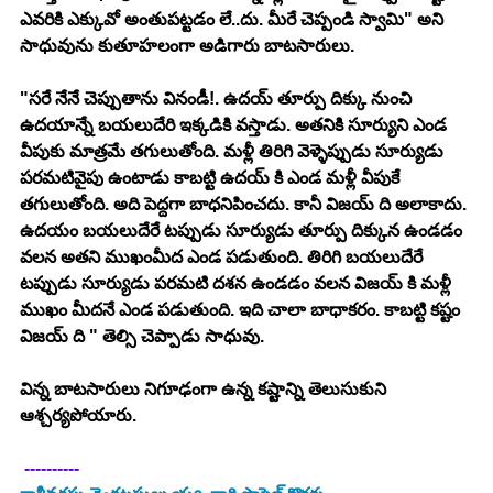
ఎవరికి ఎక్కువో అంతుపట్టడం లే..దు. మీరే చెప్పండి స్వామి" అని 
సాధువును కుతూహలంగా అడిగారు బాటసారులు. 
"సరే నేనే చెప్పుతాను వినండీ!. ఉదయ్ తూర్పు దిక్కు నుంచి 
ఉదయాన్నే బయలుదేరి ఇక్కడికి వస్తాడు. అతనికి సూర్యుని ఎండ 
వీపుకు మాత్రమే తగులుతోంది. మళ్లీ తిరిగి వెళ్ళెప్పుడు సూర్యుడు 
పరమటివైపు ఉంటాడు కాబట్టి ఉదయ్ కి ఎండ మళ్లీ వీపుకే 
తగులుతోంది. అది పెద్దగా బాధనిపించదు. కానీ విజయ్ ది అలాకాదు. 
ఉదయం బయలుదేరే టప్పుడు సూర్యుడు తూర్పు దిక్కున ఉండడం 
వలన అతని ముఖంమీద ఎండ పడుతుంది. తిరిగి బయలుదేరే 
టప్పుడు సూర్యుడు పరమటి దశన ఉండడం వలన విజయ్ కి మళ్లీ 
ముఖం మీదనే ఎండ పడుతుంది. ఇది చాలా బాధాకరం. కాబట్టి కష్టం 
విజయ్ ది " తెల్సి చెప్పాడు సాధువు. 
విన్న బాటసారులు నిగూఢంగా ఉన్న కష్టాన్ని తెలుసుకుని 
ఆశ్చర్యపోయారు. 
 ---------- 