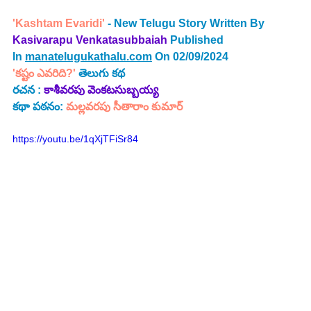
'Kashtam Evaridi'
 - New Telugu Story Written By 
Kasivarapu Venkatasubbaiah 
Published 
In 
manatelugukathalu.com
 On 02/09/2024
'కష్టం ఎవరిది?' 
తెలుగు కథ
రచన : 
కాశీవరపు వెంకటసుబ్బయ్య 
కథా పఠనం:
 మల్లవరపు సీతారాం కుమార్
https://youtu.be/1qXjTFiSr84