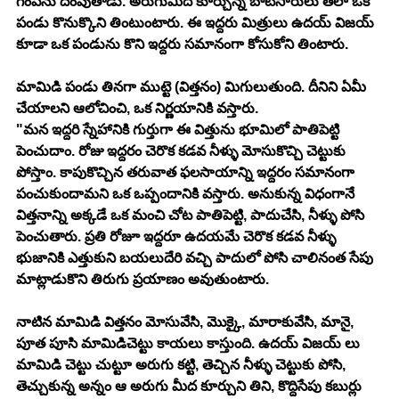
గంపను దింపుతాడు. అరుగుమీద కూర్చున్న బాటసారులు తలా ఒక 
పండు కొనుక్కొని తింటుంటారు. ఈ ఇద్దరు మిత్రులు ఉదయ్ విజయ్ 
కూడా ఒక పండును కొని ఇద్దరు సమానంగా కోసుకోని తింటారు.
మామిడి పండు తినగా ముట్టె (విత్తనం) మిగులుతుంది. దీనిని ఏమీ 
చేయాలని ఆలోచించి, ఒక నిర్ణయానికి వస్తారు. 
"మన ఇద్దరి స్నేహానికి గుర్తుగా ఈ విత్తును భూమిలో పాతిపెట్టి 
పెంచుదాం. రోజు ఇద్దరం చెరొక కడవ నీళ్ళు మోసుకొచ్చి చెట్టుకు 
పోస్తాం. కాపుకొచ్చిన తరువాత ఫలసాయాన్ని ఇద్దరం సమానంగా 
పంచుకుందామని ఒక ఒప్పందానికి వస్తారు. అనుకున్న విధంగానే 
విత్తనాన్ని అక్కడే ఒక మంచి చోట పాతిపెట్టి, పాదుచేసి, నీళ్ళు పోసి 
పెంచుతారు. ప్రతి రోజూ ఇద్దరూ ఉదయమే చెరొక కడవ నీళ్ళు 
భుజానికి ఎత్తుకుని బయలుదేరి వచ్చి పాదులో పోసి చాలినంత సేపు 
మాట్లాడుకొని తిరుగు ప్రయాణం అవుతుంటారు. 
నాటిన మామిడి విత్తనం మోసువేసి, మొక్కై, మారాకువేసి, మానై, 
పూత పూసి మామిడిచెట్టు కాయలు కాస్తుంది. ఉదయ్ విజయ్ లు 
మామిడి చెట్టు చుట్టూ అరుగు కట్టి, తెచ్చిన నీళ్ళు చెట్టుకు పోసి, 
తెచ్చుకున్న అన్నం ఆ అరుగు మీద కూర్చుని తిని, కొద్దిసేపు కబుర్లు 