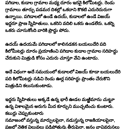
పగిడాల, కుడాల గ్రామాల మధ్య దూరం ఇరవై కిలోమీటర్లు. రెండు 
గ్రామాలు తూర్పు పడమర దిశల్లో ఒకదాని కొకటి ఎదురెదురుగా 
ఉన్నాయి. పగిడాలలో ఉండే ఉదయ్, కుడాలలో ఉండే విజయ్ 
ఇద్దరూ ప్రాణ స్నేహితులు. ఒకరిని వదిలి ఒకరు ఉండలేరు. ఒకర్ని 
ఒకరు చూసుకోంది వారికి ప్రొద్దు పోదు. 
ఉదయ్ ఉదయమే పగిడాలలో కాలినడకన బయలుదేరి పది 
కిలోమీటర్లు దూరం ప్రయాణించి పగిడాల కుడాల గ్రామాల సరిహద్దు 
చేరుకుని మిత్రుడి కోసం ఎదురు చూస్తూ వేచి ఉంటాడు. 
అదే విధంగా అదే సమయంలో కుడాలలో విజయ్ కూడా బయలుదేరి 
పది కిలోమీటర్లు నడిచి రెండు ఊర్ల సరిహద్దు ప్రాంతం చేరుకొని 
మిత్రుడిని కలుసుకుంటాడు. 
ఇద్దరు స్నేహితులు అక్కడే ఉన్న భారీ ఊడల మఱ్ఱిమాను చుట్టూ 
ఉన్న విశాలమైన అరుగు మీద కూర్చుని ముచ్చటించు కుంటారు. 
కబుర్లు చెప్పుకుంటారు
సమాజంలో వస్తున్న మార్పులపైనా, నడుస్తున్న రాజకియాలపైనా, 
ప్రజల్లో నైతిక విలువలు పడిపోతున్న తీరుపైనా, జనం వావివరుసలు 