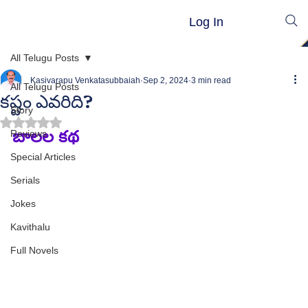
Log In
All Telugu Posts
Kasivarapu Venkatasubbaiah
Sep 2, 2024
3 min read
All Telugu Posts
కష్టం ఎవరిది?
Story
Rated NaN out of 5 stars.
బాలల కథ
Reviews
Special Articles
Serials
Jokes
Kavithalu
Full Novels