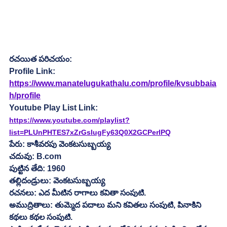
రచయిత పరిచయం:
Profile Link:
https://www.manatelugukathalu.com/profile/kvsubbaia
h/profile
Youtube Play List Link:
https://www.youtube.com/playlist?
list=PLUnPHTES7xZrGsIugFy63Q0X2GCPerlPQ
పేరు: కాశీవరపు వెంకటసుబ్బయ్య
చదువు: B.com
పుట్టిన తేది: 1960
తల్లిదండ్రులు: వెంకటసుబ్బయ్య
రచనలు: ఎద మీటిన రాగాలు కవితా సంపుటి.
అముద్రితాలు: తుమ్మెద పదాలు మని కవితలు సంపుటి, పినాకిని 
కథలు కథల సంపుటి.