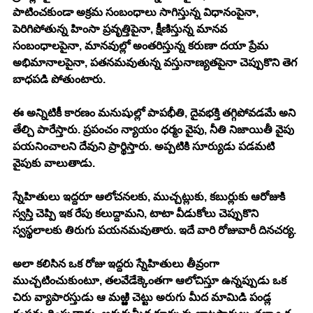
పాటించకుండా అక్రమ సంబంధాలు సాగిస్తున్న విధానంపైనా, 
పెరిగిపోతున్న హింసా ప్రవృత్తిపైనా, క్షీణిస్తున్న మానవ 
సంబంధాలపైనా, మానవుల్లో అంతరిస్తున్న కరుణా దయా ప్రేమ 
అభిమానాలపైనా, పతనమవుతున్న వస్తునాణ్యతపైనా చెప్పుకొని తెగ 
బాధపడి పోతుంటారు. 
ఈ అన్నిటికీ కారణం మనుషుల్లో పాపభీతి, దైవభక్తి తగ్గిపోవడమే అని 
తేల్చి పారేస్తారు. ప్రపంచం న్యాయం ధర్మం వైపు, నీతి నిజాయితీ వైపు 
పయనించాలని దేవుని ప్రార్థిస్తారు. అప్పటికి సూర్యుడు పడమటి 
వైపుకు వాలుతాడు. 
స్నేహితులు ఇద్దరూ ఆలోచనలకు, ముచ్చట్లుకు, కబుర్లుకు ఆరోజుకి 
స్వస్తి చెప్పి ఇక రేపు కలుద్దామని, టాటా వీడుకోలు చెప్పుకొని 
స్వస్థలాలకు తిరుగు పయనమవుతారు. ఇదే వారి రోజువారీ దినచర్య. 
అలా కలిసిన ఒక రోజు ఇద్దరు స్నేహితులు తీవ్రంగా 
ముచ్చటించుకుంటూ, తలవేడేక్కెంతగా ఆలోచిస్తూ ఉన్నప్పుడు ఒక 
చిరు వ్యాపారస్తుడు ఆ మఱ్ఱి చెట్టు అరుగు మీద మామిడి పండ్ల 