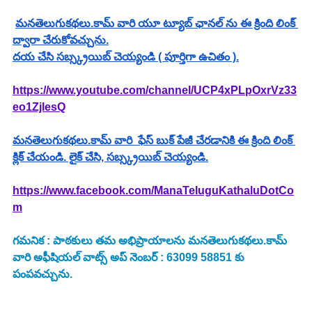
మనతెలుగుకథలు.కామ్ వారి యూ ట్యూబ్ ఛానల్ ను ఈ క్రింది లింక్ 
ద్వారా చేరుకోవచ్చును.
దయ చేసి సబ్స్క్రయిబ్ చెయ్యండి ( పూర్తిగా ఉచితం ).
https://www.youtube.com/channel/UCP4xPLpOxrVz33
eo1ZjlesQ
మనతెలుగుకథలు.కామ్ వారి  ఫేస్ బుక్ పేజీ చేరడానికి ఈ క్రింది లింక్ 
క్లిక్ చేయండి. లైక్ చేసి, సబ్స్క్రయిబ్ చెయ్యండి.
https://www.facebook.com/ManaTeluguKathaluDotCo
m
గమనిక : పాఠకులు తమ అభిప్రాయాలను మనతెలుగుకథలు.కామ్ 
వారి అఫీషియల్ వాట్స్ అప్ నెంబర్ : 63099 58851 కు 
పంపవచ్చును.