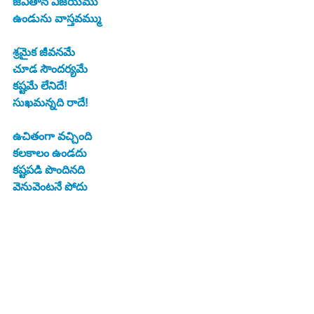
జీవితాన విజయము
ఉండును వాస్తవమ్ము
శ్రమైక జీవనమే
చూడ సౌందర్యమే
కష్టమే లేనిదే!
సుఖమన్నది రాదే!
ఉచితంగా వచ్చింది
కలకాలం ఉండదు
కష్టపడి పొందినది
వెనువెంటనే పోదు