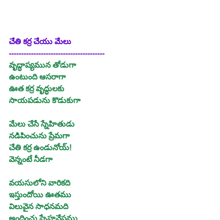
చేతి కర్ర చేయు మేలు
---------------------------------------
వృద్ధాప్యమున తోడుగా
ఉంటుంది ఆసరాగా
ఊత కర్ర వృద్ధులకు
సాయపడును కొడుకుగా
మేలు చేసే స్నేహితుడు
నడిపించును ప్రేమగా
చేతి కర్ర ఉండునోయ్!
వెన్నంటే నీడగా
వయసులోని వారికది
ఇస్తుందోయి ఊతము
విలువైన సాధనమది
అందించు స్నేహనేస్తము