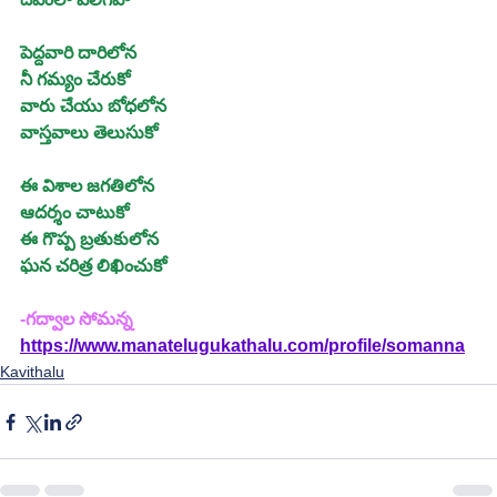
పెద్దవారి దారిలోన
నీ గమ్యం చేరుకో
వారు చేయు బోధలోన
వాస్తవాలు తెలుసుకో
ఈ విశాల జగతిలోన
ఆదర్శం చాటుకో
ఈ గొప్ప బ్రతుకులోన
ఘన చరిత్ర లిఖించుకో
-గద్వాల సోమన్న
https://www.manatelugukathalu.com/profile/somanna
Kavithalu