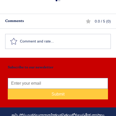
0.0 / 5 (0)
Comments
బాల్యపు మధుర స్మృతులు
Comment and rate...
Subscribe to our newsletter
Submit
అన్ని పోస్టు లు
కథలు
ధారావాహికలు
కవితలు
జోకులు
ప్రత్యేక వ్యాసాలు