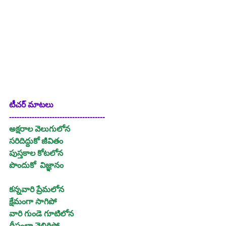
టీచర్ మాటలు
--------------------------------------
అక్షరాల వెలుగులోన
సరిదిద్దుకో జీవితం
పుస్తకాల కోటలోన
పొందుకో  విజ్ఞానం
కన్నవారి ప్రేమలోన
క్షేమంగా సాగిపో
వారి గుండె గూటిలోన
దీపంలా వెలిగిపో