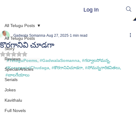
Log In
All Telugu Posts
Gadwala Somanna
Aug 27, 2025
1 min read
All Telugu Posts
కొరగానివి చూడగా
Story
Rated NaN out of 5 stars.
Reviews
#TeluguPoems
, 
#GadwalaSomanna
, 
#గద
్వాలసోమన్న, 
#
KoraganiviChudaga,
 #
కొరగానివిచూడగా, #
సోమన్న
గారి
కవితలు, 
Special Articles
#
బాలగేయాలు
Serials
Jokes
Kavithalu
Full Novels