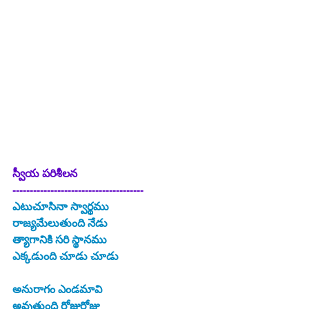
స్వీయ పరిశీలన
--------------------------------------
ఎటుచూసినా స్వార్థము
రాజ్యమేలుతుంది నేడు
త్యాగానికి సరి స్థానము
ఎక్కడుంది చూడు చూడు
అనురాగం ఎండమావి
అవుతుంది రోజురోజు