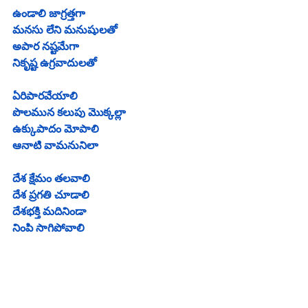
ఉండాలి జాగ్రత్తగా
మనసు లేని మనుషులతో
అపార నష్టమేగా
నికృష్ట ఉగ్రవాదులతో
ఏరిపారవేయాలి
పొలమున కలుపు మొక్కల్లా
ఉక్కుపాదం మోపాలి
ఆనాటి వామనునిలా
దేశ క్షేమం తలవాలి
దేశ ప్రగతి చూడాలి
దేశభక్తి మదినిండా
నింపి సాగిపోవాలి