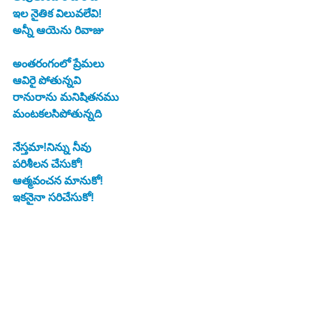
ఇల నైతిక విలువలేవి!
అన్నీ ఆయెను రివాజు
అంతరంగంలో ప్రేమలు
ఆవిరై పోతున్నవి
రానురాను మనిషితనము
మంటకలసిపోతున్నది
నేస్తమా!నిన్ను నీవు
పరిశీలన చేసుకో!
ఆత్మవంచన మానుకో!
ఇకనైనా సరిచేసుకో!