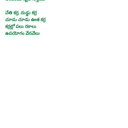
చేతి కర్ర, దుడ్డు కర్ర
చూడు చూడు ఊత కర్ర
కర్రల్లో పలు రకాలు
ఉపయోగం వేనవేలు