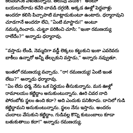
కలవడానికి వెళుతున్నాను. తలుపు వేసుకో!" అంటూ 
బయలుదేరాడు కచేరి చావడి దగ్గరకి. అక్కడ ఊళ్లో పెద్దవాళ్లు 
అందరూ కలిసి పిచ్చాపాటి మాట్లాడుకుంటూ ఉంటారు. ధర్మారావుని 
చూడగానే అందరూ లేచి, "ఏంటి మాస్టారు!" అంటూ 
నమస్కరించారు. చుట్టూ పరికించి చూసి: "ఇంకా రమణయ్య 
రాలేదేం?" అన్నాడు ధర్మారావు.
"వస్తాడు లేండి. నెమ్మదిగా వడ్డీ లెక్కలు కట్టుకుని ఇంకా ఎవరెవరు 
బాకీలు ఉన్నారో అన్నీ తేల్చుకుని వస్తాడు," అన్నారు నవ్వుతూ.
ఇంతలో రమణయ్య వచ్చాడు. "రా! రమణయ్య! ఏంటి ఇంత 
లేటు?" అన్నాడు ధర్మారావు.
"ఏం లేదు ధర్మ, నేను ఒక నిర్ణయం తీసుకున్నాను. మన ఊళ్లో 
రామాలయం కట్టిద్దాం అనుకుంటున్నాను. ఊరి చివర నాది 
పోరంబోకు స్థలం ఉంది కదా? అది ఎందుకు పనికిరాదు. దానిలో గుడి 
కట్టిద్దామని అనుకుంటున్నాను. స్థలం నేను ఇస్తాను. అందరం 
చందాలు వేసుకుని కట్టిద్దాం. గుడివల్ల కొన్ని కుటుంబాలు కూడా 
బతుకుతాయి కదా!" అన్నాడు రమణయ్య.