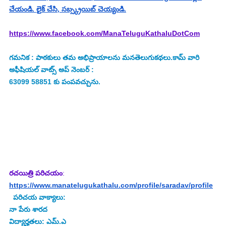
చేయండి. లైక్ చేసి, సబ్స్క్రయిబ్ చెయ్యండి.
https://www.facebook.com/ManaTeluguKathaluDotCom
గమనిక : పాఠకులు తమ అభిప్రాయాలను మనతెలుగుకథలు.కామ్ వారి 
అఫీషియల్ వాట్స్ అప్ నెంబర్ : 
63099 58851 కు పంపవచ్చును.
రచయిత్రి పరిచయం
:
https://www.manatelugukathalu.com/profile/saradav/profile
 పరిచయ వాక్యాలు: 
నా పేరు శారద 
విద్యార్హతలు: ఎమ్.ఎ