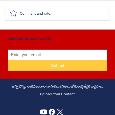
ఉగాది షడ్రుచుల కథల పోటీలు
Comment and rate...
Subscribe to our newsletter
Submit
అన్ని పోస్టు లు
కథలు
ధారావాహికలు
కవితలు
జోకులు
ప్రత్యేక వ్యాసాలు
Upload Your Content
PHONE: +91 6309958851 - EMAIL:
story@manatelugukathalu.com