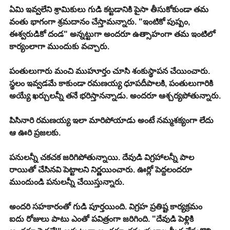
ఏమి ఇవ్వలేని శ్రామికులు గుడి కట్టడానికి పైసా తీసుకోకుండా తమ 
వంతు భాగంగా శ్రమదానం చేస్తామన్నారు. "ఇంటికో పుష్పం, 
ఈశ్వరుడికో దండ" అన్నట్టుగా అందరూ ఉత్సాహంగా తమ ఇంటిలో 
కార్యంలాగా ముందుకు వచ్చారు.
పంతులుగారు మంచి ముహూర్తం చూసి శంకుస్థాపన చేయించారు.
స్థలం ఇవ్వడమే కాకుండా రమణయ్య ధూపదీపాలకి, పంతులుగారికి 
అయ్యే ఖర్చులన్నీ తనే భరిస్తానన్నాడు. అందరూ ఆశ్చర్యపోతున్నారు.
పిసినారి రమణయ్య ఇలా మారిపోయాడు అంటే నమ్మశక్యంగా లేదు 
ఆ ఊరి ప్రజలకు.
పనులన్నీ చకచక జరిగిపోతున్నాయి. దేవుడి విగ్రహాలన్నీ పాల 
రాయితో చేసినవి పెట్టాలని నిర్ణయించారు. ఊర్లో పెద్దలందరూ 
ముందుండి పనులన్నీ చేయిస్తున్నారు.
అందరి సహకారంతో గుడి పూర్తయింది. విగ్రహ ప్రతిష్ట కార్యక్రమం 
ఐదు రోజులు పాటు ఎంతో పవిత్రంగా జరిగింది. "దేవుడి పెళ్లికి 