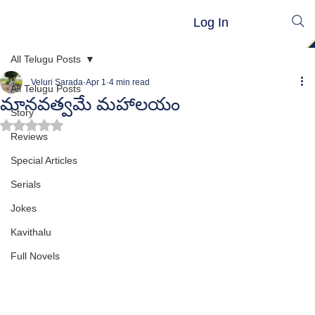
Log In
All Telugu Posts
Veluri Sarada
Apr 1
4 min read
All Telugu Posts
మానవత్వమే మహాలయం
Story
Rated NaN out of 5 stars.
Reviews
Special Articles
Serials
Jokes
Kavithalu
Full Novels