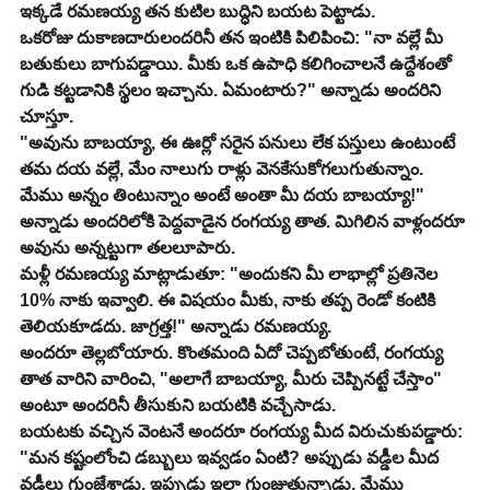
ఇక్కడే రమణయ్య తన కుటిల బుద్ధిని బయట పెట్టాడు.
ఒకరోజు దుకాణదారులందరినీ తన ఇంటికి పిలిపించి: "నా వల్లే మీ 
బతుకులు బాగుపడ్డాయి. మీకు ఒక ఉపాధి కలిగించాలనే ఉద్దేశంతో 
గుడి కట్టడానికి స్థలం ఇచ్చాను. ఏమంటారు?" అన్నాడు అందరిని 
చూస్తూ.
"అవును బాబయ్యా, ఈ ఊర్లో సరైన పనులు లేక పస్తులు ఉంటుంటే 
తమ దయ వల్లే, మేం నాలుగు రాళ్లు వెనకేసుకోగలుగుతున్నాం. 
మేము అన్నం తింటున్నాం అంటే అంతా మీ దయ బాబయ్యా!" 
అన్నాడు అందరిలోకి పెద్దవాడైన రంగయ్య తాత. మిగిలిన వాళ్లందరూ 
అవును అన్నట్టుగా తలలూపారు.
మళ్లీ రమణయ్య మాట్లాడుతూ: "అందుకని మీ లాభాల్లో ప్రతినెల 
10% నాకు ఇవ్వాలి. ఈ విషయం మీకు, నాకు తప్ప రెండో కంటికి 
తెలియకూడదు. జాగ్రత్త!" అన్నాడు రమణయ్య.
అందరూ తెల్లబోయారు. కొంతమంది ఏదో చెప్పబోతుంటే, రంగయ్య 
తాత వారిని వారించి, "అలాగే బాబయ్యా, మీరు చెప్పినట్టే చేస్తాం" 
అంటూ అందరినీ తీసుకుని బయటికి వచ్చేసాడు.
బయటకు వచ్చిన వెంటనే అందరూ రంగయ్య మీద విరుచుకుపడ్డారు: 
"మన కష్టంలోంచి డబ్బులు ఇవ్వడం ఏంటి? అప్పుడు వడ్డీల మీద 
వడ్డీలు గుంజేశాడు. ఇప్పుడు ఇలా గుంజుతున్నాడు. మేము 