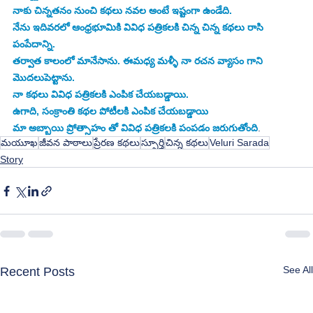
నాకు చిన్నతనం నుంచి కథలు నవల అంటే ఇష్టంగా ఉండేది. 
నేను ఇదివరలో ఆంధ్రభూమికి వివిధ పత్రికలకి చిన్న చిన్న కథలు రాసి 
పంపేదాన్ని. 
తర్వాత కాలంలో మానేసాను. ఈమధ్య మళ్ళీ నా రచన వ్యాసం గాని 
మొదలుపెట్టాను. 
నా కథలు వివిధ పత్రికలకి ఎంపిక చేయబడ్డాయి. 
ఉగాది, సంక్రాంతి కథల పోటీలకి ఎంపిక చేయబడ్డాయి 
మా అబ్బాయి ప్రోత్సాహం తో వివిధ పత్రికలకి పంపడం జరుగుతోంది
.
మయూఖ
జీవన పాఠాలు
ప్రేరణ కథలు
స్పూర్తి
చిన్న కథలు
Veluri Sarada
Story
See All
Recent Posts