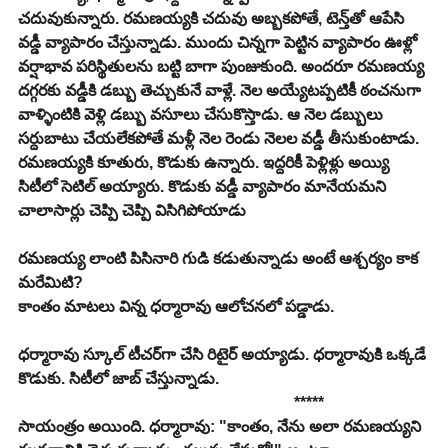
చదువుకున్నారు. రమణయ్యకి చదువు అబ్బకపోతే, టెన్త్‌తో ఆపేసి 
వడ్డీ వ్యాపారం చేస్తున్నాడు. ముందు చిన్నగా పెట్టిన వ్యాపారం ఊళ్లో 
వర్షాభావ పరిస్థితులను బట్టి బాగా పుంజుకుంది. అందరూ రమణయ్య 
దగ్గరకు వడ్డీకి డబ్బు తెచ్చుకునే వాళ్లే. నెల అయ్యేటప్పటికీ ఠంచనుగా 
వాళ్ళింటికి వెళ్లి డబ్బు వసూలు చేసుకొస్తాడు. ఆ నెల డబ్బులు 
సర్దుబాటు చేయలేకపోతే మళ్లీ నెల రెండు నెలల వడ్డీ తీసుకుంటాడు.
రమణయ్యకి కూతురు, కొడుకు ఉన్నారు. ఇద్దరికీ పెళ్లిళ్లు అయ్యి 
సిటీలో సెటిల్ అయ్యారు. కొడుకు వడ్డీ వ్యాపారం మానేయమని 
చాలాసార్లు చెప్పి చెప్పి విసిగిపోయాడు
రమణయ్య లాంటి పిసినారి గుడి కడుతున్నాడు అంటే ఆశ్చర్యం కాక 
మరేమిటి?
కాంతం మాటలు విన్న ధర్మారావు ఆలోచనలో పడ్డాడు.
ధర్మారావు స్కూల్ టీచర్‌గా చేసి రిటైర్ అయ్యాడు. ధర్మారావుకి ఒక్కడే 
కొడుకు. సిటీలో జాబ్ చేస్తున్నాడు.
                                                                     *****
సాయంత్రం అయింది. ధర్మారావు: "కాంతం, నేను అలా రమణయ్యని 