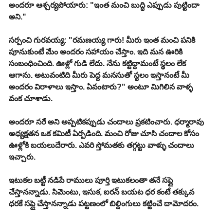
అందరూ ఆశ్చర్యపోయారు: "ఇంత మంచి బుద్ధి ఎప్పుడు పుట్టిందా 
అని."
సర్పంచి గురవయ్య: "రమణయ్య గారు! మీరు ఇంత మంచి పనికి 
పూనుకుంటే మేం అందరం సహాయం చేస్తాం. ఇది మన ఊరికి 
సంబంధించింది. ఊళ్లో గుడి లేదు. నేను కట్టిద్దామంటే స్థలం లేక 
ఆగాను. అటువంటిది మీరు పెద్ద మనసుతో స్థలం ఇస్తానంటే మీ 
అందరం విరాళాలు ఇస్తాం. ఏవంటారు?" అంటూ మిగిలిన వాళ్ళ 
వంక చూశాడు.
అందరూ సరే అని అప్పటికప్పుడు చందాలు ప్రకటించారు. ధర్మారావు 
అధ్యక్షతన ఒక కమిటీ ఏర్పడింది. మంచి రోజు చూసి చందాల కోసం 
ఊళ్లోకి బయలుదేరారు. ఎవరి స్తోమతకు తగ్గట్టు వాళ్ళు చందాలు 
ఇచ్చారు.
ఇటుకల బట్టీ నడిపే రాములు పూర్తి ఇటుకలంతా తనే సప్లై 
చేస్తానన్నాడు. సిమెంటు, ఇసుక, ఐరన్ బయట ధర కంటే తక్కువ 
ధరకే సప్లై చేస్తానన్నాడు పట్టణంలో బిల్డింగులు కట్టించే దామోదరం.