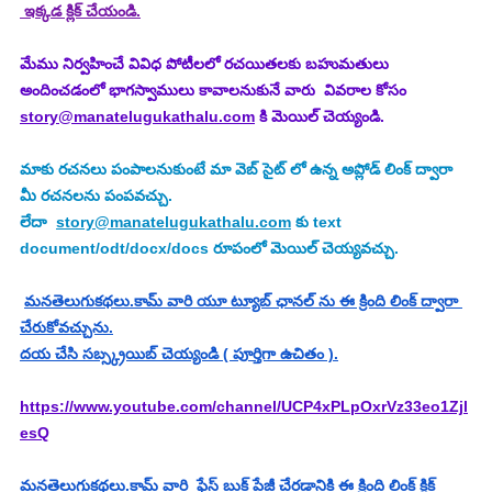
 ఇక్కడ క్లిక్ చేయండి.
మేము నిర్వహించే వివిధ పోటీలలో రచయితలకు బహుమతులు 
అందించడంలో భాగస్వాములు కావాలనుకునే వారు  వివరాల కోసం 
story@manatelugukathalu.com
 కి మెయిల్ చెయ్యండి.
మాకు రచనలు పంపాలనుకుంటే మా వెబ్ సైట్ లో ఉన్న అప్లోడ్ లింక్ ద్వారా 
మీ రచనలను పంపవచ్చు.
లేదా  
story@manatelugukathalu.com
 కు text 
document/odt/docx/docs రూపంలో మెయిల్ చెయ్యవచ్చు.
మనతెలుగుకథలు.కామ్ వారి యూ ట్యూబ్ ఛానల్ ను ఈ క్రింది లింక్ ద్వారా 
చేరుకోవచ్చును.
దయ చేసి సబ్స్క్రయిబ్ చెయ్యండి ( పూర్తిగా ఉచితం ).
https://www.youtube.com/channel/UCP4xPLpOxrVz33eo1Zjl
esQ
మనతెలుగుకథలు.కామ్ వారి  ఫేస్ బుక్ పేజీ చేరడానికి ఈ క్రింది లింక్ క్లిక్ 