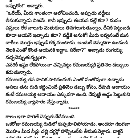
ఒప్పుకోం!" అన్నారు.
"ఒరేయ్, మీరు శాంతంగా ఆలోచించండి. అప్పుడు వడ్డీలు 
తీసుకున్నాడు నిజమే. కానీ ఇప్పుడు ఈయన వల్లే కదా? మనం 
పస్తులు లేక నాలుగు మెతుకులు తినగలుగుతున్నాం. దీనికి పెట్టుబడి 
కూడా ఆయనే ఇచ్చాడు కదా? వడ్డీకే అనుకో! మీరు ఇవ్వనంటే మన 
బాకీలు మొత్తం ఇప్పుడే కక్కమంటాడు. అందుకే నెమ్మదిగా ఉండండి. 
నెలకి ఎంతో కొంత ఆయనకి ఇద్దాం. సరేనా?" అన్నాడు రంగయ్య 
నచ్చచెప్పుతున్నట్లుగా.
ఎవరికీ ఇష్టం లేకపోయినా చచ్చినట్టు రమణయ్యకి ప్రతినెల డబ్బులు 
కడుతున్నారు.
రమణయ్య తన పాచిక పారినందుకు ఎంతో సంతోషంగా ఉన్నాడు. 
అసలు తను గుడి కట్టించిందే ప్రతినెల డబ్బు కోసం. దేవుడి ఆదాయం 
కంటే రమణయ్య ఆదాయం ఎక్కువగా ఉంది. దేవుణ్ణి అడ్డం పెట్టుకుని 
రమణయ్య వ్యాపారం చేస్తున్నాడు.
                                                   ******
కాలం ఇలా సాగితే చెప్పుకునేదేముంది.
ఒకరోజు రమణయ్య గుడిలో కుప్పకూలిపోయాడు. అందరూ గబగబా 
మొహం మీద నీళ్లు చల్లి దగ్గర్లో హాస్పిటల్‌కు తీసుకువెళ్లారు. డాక్టర్ 