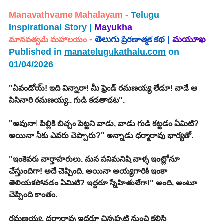
Manavathvame Mahalayam - 
Telugu 
Inspirational Story | 
Mayukha 
 - 
తెలుగు
కథ | 
మయూఖ
మానవత్వమే మహాలయం
 ప్రేరణాత్మక 
Published in 
manatelugukathalu.com
 on 
01/04/2026
"ఏవండోయ్! ఇది విన్నారా! మీ ఫ్రెండ్ రమణయ్య లేడూ! వాడే ఆ 
పిసినారి రమణయ్య.. గుడి కడతాడట".
"అవునా! పిల్లికి బిచ్చం పెట్టని వాడు, వాడు గుడి కట్టడం ఏమిటి? 
అయినా నీకు ఎవరు చెప్పారు?" అన్నాడు ధర్మారావు భార్యతో.
"ఇంకెవరు వార్తాహరులు. మన పనిమనిషి వాళ్ళ ఇంట్లోనూ 
చేస్తుందిగా! అదే చెప్పింది. అయినా అయ్యగారికి ఇంకా 
తెలియకపోవడం ఏమిటి? ఇద్దరూ స్నేహితులేగా!" అంది, అంటూ 
చెప్పింది కాంతం.
రమణయ్య, ధర్మారావు ఇద్దరూ చిన్నప్పటి నుంచి కలిసి 