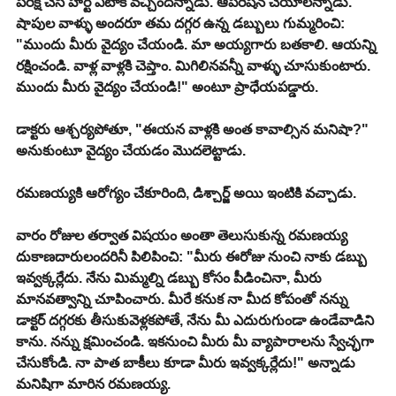
పరీక్ష చేసి హార్ట్ ఎటాక్ వచ్చిందన్నాడు. ఆపరేషన్ చేయాలన్నాడు. 
షాపుల వాళ్ళు అందరూ తమ దగ్గర ఉన్న డబ్బులు గుమ్మరించి: 
"ముందు మీరు వైద్యం చేయండి. మా అయ్యగారు బతకాలి. ఆయన్ని 
రక్షించండి. వాళ్ల వాళ్లకి చెప్తాం. మిగిలినవన్నీ వాళ్ళు చూసుకుంటారు. 
ముందు మీరు వైద్యం చేయండి!" అంటూ ప్రాధేయపడ్డారు.
డాక్టరు ఆశ్చర్యపోతూ, "ఈయన వాళ్లకి అంత కావాల్సిన మనిషా?" 
అనుకుంటూ వైద్యం చేయడం మొదలెట్టాడు.
రమణయ్యకి ఆరోగ్యం చేకూరింది, డిశ్చార్జ్ అయి ఇంటికి వచ్చాడు.
వారం రోజుల తర్వాత విషయం అంతా తెలుసుకున్న రమణయ్య 
దుకాణదారులందరినీ పిలిపించి: "మీరు ఈరోజు నుంచి నాకు డబ్బు 
ఇవ్వక్కర్లేదు. నేను మిమ్మల్ని డబ్బు కోసం పీడించినా, మీరు 
మానవత్వాన్ని చూపించారు. మీరే కనుక నా మీద కోపంతో నన్ను 
డాక్టర్ దగ్గరకు తీసుకువెళ్లకపోతే, నేను మీ ఎదురుగుండా ఉండేవాడిని 
కాను. నన్ను క్షమించండి. ఇకనుంచి మీరు మీ వ్యాపారాలను స్వేచ్ఛగా 
చేసుకోండి. నా పాత బాకీలు కూడా మీరు ఇవ్వక్కర్లేదు!" అన్నాడు 
మనిషిగా మారిన రమణయ్య.