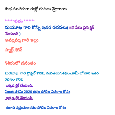
శుభ సూచకంగా గుళ్లో గంటలు మ్రోగాయి.
******శుభం *******
మయూఖ
 గారి కొన్ని ఇతర రచనలు
( 
కథ పేరు పైన క్లిక్ 
చేయండి.
):
అమ్మమ్మ గారి ఇల్లు
స్మార్ట్ ఫోన్
శిశిరంలో వసంతం
మయూఖ
  గారి ప్రొఫైల్ కొరకు, మనతెలుగుకథలు.కామ్ లో వారి ఇతర 
రచనల కొరకు
 ఇక్కడ క్లిక్ చేయండి. 
విజయదశమి 2026 కథల పోటీల వివరాల కోసం
 ఇక్కడ క్లిక్ చేయండి.
  ఉగాది షడ్రుచుల కథల పోటీల వివరాల కోసం