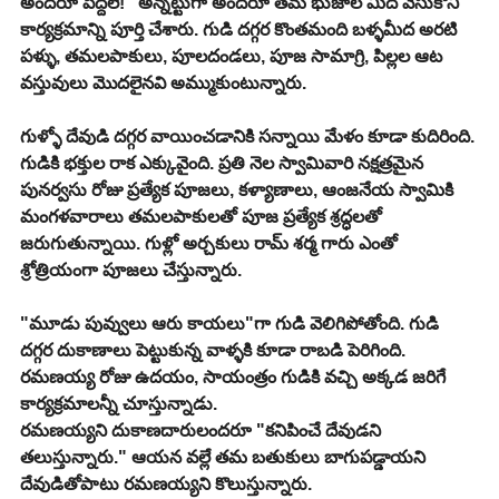
అందరూ పెద్దలే!" అన్నట్టుగా అందరూ తమ భుజాల మీద వేసుకొని 
కార్యక్రమాన్ని పూర్తి చేశారు. గుడి దగ్గర కొంతమంది బళ్ళమీద అరటి 
పళ్ళు, తమలపాకులు, పూలదండలు, పూజ సామాగ్రి, పిల్లల ఆట 
వస్తువులు మొదలైనవి అమ్ముకుంటున్నారు.
గుళ్ళో దేవుడి దగ్గర వాయించడానికి సన్నాయి మేళం కూడా కుదిరింది. 
గుడికి భక్తుల రాక ఎక్కువైంది. ప్రతి నెల స్వామివారి నక్షత్రమైన 
పునర్వసు రోజు ప్రత్యేక పూజలు, కళ్యాణాలు, ఆంజనేయ స్వామికి 
మంగళవారాలు తమలపాకులతో పూజ ప్రత్యేక శ్రద్ధలతో 
జరుగుతున్నాయి. గుళ్లో అర్చకులు రామ్ శర్మ గారు ఎంతో 
శ్రోత్రియంగా పూజలు చేస్తున్నారు.
"మూడు పువ్వులు ఆరు కాయలు"గా గుడి వెలిగిపోతోంది. గుడి 
దగ్గర దుకాణాలు పెట్టుకున్న వాళ్ళకి కూడా రాబడి పెరిగింది. 
రమణయ్య రోజు ఉదయం, సాయంత్రం గుడికి వచ్చి అక్కడ జరిగే 
కార్యక్రమాలన్నీ చూస్తున్నాడు.
రమణయ్యని దుకాణదారులందరూ "కనిపించే దేవుడని 
తలుస్తున్నారు." ఆయన వల్లే తమ బతుకులు బాగుపడ్డాయని 
దేవుడితోపాటు రమణయ్యని కొలుస్తున్నారు.