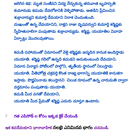
జరిగిన కథ: మృత సంజీవని విద్య నేర్చుకున్న తరువాత బృహస్పతి 
కుమారుడు కచుడు దేవలోకానికి వెళ్ళిపోతాడు. అతడిని ప్రేమించిన 
శుక్రాచార్యుని కుమార్తె దేవయాని నిరాశ చెందుతుంది. 
దుఃఖంతో ఉన్న దేవయానిని, రాక్షస రాజు వృషపర్వుని కుమార్తె శర్మిష్ఠకు 
స్నేహితురాలిగా పంపుతాడు శుక్రాచార్యుడు. శర్మిష్ఠ, యయాతిల వివాహ 
ఏర్పాట్లు మొదలవుతాయి. 
కచుడి సహాయంతో విమానంలో వెళ్లి శర్మిష్ఠకు జన్మదిన కానుక అందిస్తాడు 
యయాతి. శర్మిష్ఠ గదిలో ఉన్నది కచుడని అనుకుంటుంది దేవయాని. 
విమాన విన్యాస పోటీలలో పాల్గొని, తృతీయ స్థానంలో నిలుస్తాడు 
యయాతి. వీతిహోత్ర చక్రవర్తి కొంత రాజ్య భాగాన్ని యయాతికి కానుకగా 
ఇస్తాడు. పొర్ణమినాడు కలుస్తానని  చిలుక రూపంలో ఉన్న చారుమతి ద్వారా 
వర్తమానం పంపుతాడు యయాతి. 
కచుడి మీద పగతో దేవయాని, 
యయాతి మీద ప్రేమతో శర్మిష్ఠ ఎదురు చూస్తూ ఉంటారు.
గత ఎపిసోడ్ ల కోసం ఇక్కడ క్లిక్ చేయండి
నలభై ఎనిమిదవ భాగం
ఇక కచదేవయాని ధారావాహిక 
 చదవండి. 