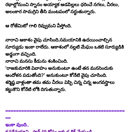
రథాల్లోనుంచి స్నానం అయ్యాక ఆడపిల్లలు ధరించే నగలు, చీరలు, 
అలంకార సామగ్రిని తీసి మంటపంలో సర్దుతున్నారు.
ఆ రోజేమిటో గాలి రివ్వుమని వీస్తోంది.
నారాచి ఆకాశం వైపు చూసింది.సమయానికి ఉదయించాల్సిన 
సూర్యుడు ఇంకా రాలేదు. ఆకాశంలో నల్లటి మేఘం ఒకటి సూర్యుడికి 
అడ్డంగా వచ్చింది.
నారాచి మనసు కీడును శంకించింది.
'రాజకుమారికి వివాహం అనుకుంటూ ఉంటే తన మనసెందుకు 
ఆందోళన పడుతోంది?' అనుకుంటూ కోనేటి వైపు చూసింది.
శర్మిష్ఠ వాళ్లంతా తమ తమ చీరలు విప్పి చిన్న చిన్న అంగవస్త్రాలు 
కట్టుకొని కోనేటి లోకి దిగుతున్నారు.
=============================================
==
ఇంకా వుంది..
కచదేవయాని - పార్ట్ 49 కోసం ఇక్కడ క్లిక్ చేయండి.