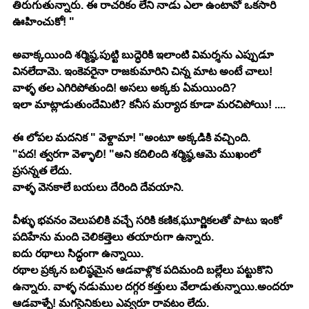
తిరుగుతున్నారు. ఈ రాచరికం లేని నాడు ఎలా ఉంటావో ఒకసారి 
ఊహించుకో! "
అవాక్కయింది శర్మిష్ఠ.పుట్టి బుద్ధెరికి ఇలాంటి విమర్శను ఎప్పుడూ 
వినలేదామె. ఇంకెవరైనా రాజకుమారిని చిన్న మాట అంటే చాలు! 
వాళ్ళ తల ఎగిరిపోతుంది! అసలు అక్కకు ఏమయింది? 
ఇలా మాట్లాడుతుందేమిటి? కనీస మర్యాద కూడా మరచిపోయి! ....
ఈ లోపల మదనిక " వెళ్దామా! "అంటూ అక్కడికి వచ్చింది.
"పద! త్వరగా వెళ్ళాలి! "అని కదిలింది శర్మిష్ఠ.ఆమె ముఖంలో 
ప్రసన్నత లేదు.
వాళ్ళ వెనకాలే బయలు దేరింది దేవయాని.
వీళ్ళు భవనం వెలుపలికి వచ్చే సరికి కణిక,ఘూర్ణికలతో పాటు ఇంకో 
పదిహేను మంది చెలికత్తెలు తయారుగా ఉన్నారు.
ఐదు రథాలు సిద్ధంగా ఉన్నాయి.
రథాల ప్రక్కన బలిష్ఠమైన ఆడవాళ్లొక పదిమంది బల్లేలు పట్టుకొని 
ఉన్నారు. వాళ్ళ నడుముల దగ్గర కత్తులు వేలాడుతున్నాయి.అందరూ 
ఆడవాళ్ళే! మగసైనికులు ఎవ్వరూ రావటం లేదు.