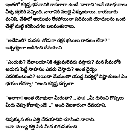
ఇంతలో శర్మిష్ఠ భవనానికి కాపలాగా ఉండే 'నారాచి 'అనే యోధురాలు 
వీళ్ళ దగ్గరికి వచ్చింది. నారాచికి నలభై ఏళ్ళుంటాయి. కాయబారు 
మనిషి. చేతిలో ఆయుధం లేకపోయినా పదిమంది యోధులను ఒంటి 
చేత్తో మట్టి కరిపించగల బలవంతురాలు.
"అదేమిటి? మనకు తోడుగా రక్షక భటులు రావటం లేదా?" 
ఆశ్చర్యంగా అడిగింది దేవయాని.
"ఎందుకు? దేవాలయానికి శత్రువులెవరు వస్తారు? మన సీమలోకి 
అడుగు పెట్టే సాహసం ఎవరు చేస్తారు? అంత ధైర్యం 
ఎవరికుంటుంది? అయినా మేమంతా యుద్ధ విద్యల్లో నిష్ణాతులం! ఏం 
భయం లేదక్కా! "అంది శర్మిష్ఠ దర్పంగా.
"అలాగా! అంత యోధులా మీరంతా?... హు! ..మీ గురించి గొప్పలు 
మీరు చెప్పుకోవాల్సిందే! .." అంది వెటకారంగా దేవయాని.
చివుక్కున తల ఎత్తి దేవయానిని చూసింది నారాచి.
ఆమె చెయ్యి కత్తి పిడి మీద బిగుసుకుంది.