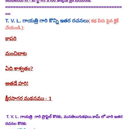
=============================================
==
T. V. L. గాయత్రి
 గారి కొన్ని ఇతర రచనలు
( కథ పేరు పైన క్లిక్ 
చేయండి.):
కాపరి
మంచిబాట
ఏది శాశ్వతం?
అతడే హరి!
క్షీరసాగర మథనము - 1
T. V. L. గాయత్రి  గారి ప్రొఫైల్ కొరకు, మనతెలుగుకథలు.కామ్ లో వారి ఇతర 
రచనల కొరకు 