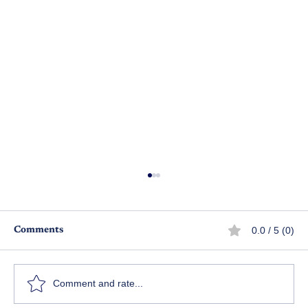
0.0 / 5 (0)
Comments
ఉగాది షడ్రుచుల కథల పోటీలు
Comment and rate...