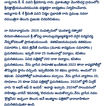
నాన్నగారు కీ. శే. పవని శ్రీధరరావు గారు. ప్రకాశంజిల్లా మొగలిచర్ల గ్రామంలోని 
శ్రీదత్తాత్రేయమందిరమునకు ధర్మకర్తగా బాధ్యతలు నిర్వహించేవారు. 
అమ్మగారు కీ. శే శ్రీమతి పవని నిర్మల ప్రభావతి గారు ప్రముఖ నవలా 
రచయిత్రిగా తెలుగు ప్రజలకు చిరపరిచితులు.
నా రచనావ్యాసంగం  2019 సంవత్సరంలో 'ఛందశాస్త్ర రత్నాకర' 
బిరుదాంకితులయిన శ్రీ తోపెల్ల బాలసుబ్రహ్మణ్యశర్మగారి దగ్గర పద్యవిద్య 
నేర్చుకోవటంతో ప్రారంభంమయింది.  శతకవిజయము(ఐదు శతకముల 
సమాహారం ), కవన త్రివేణీ సంగమం (మూడు కావ్యముల సమాహారం ) 
ప్రచురితములు. ఇప్పటి దాకా 25 సంకలనాల్లో పద్యాలు, కవితలు 
ప్రచురితములు. వివిధ పత్రికల్లో 200 దాకా పద్యాలు, కవితలు 
ప్రచురితములు. నేను వ్రాసిన సామాజిక ఖండికలకు 2023 తానా కావ్యపోటీల్లో 
తొమ్మిదవ స్థానం వచ్చింది. ఇప్పటివరకు 50 కథలు వ్రాసాను. అందులో 25 
కథలకు  వివిధపోటీల్లో బహుమతులు వచ్చాయి. నేను వ్రాసిన వ్యాసాలు 20, 
రూపకాలు 25 కూడా వివిధ పత్రికల్లో ప్రచురితములు. 2022లో స్టోరీ మిర్రర్ 
వారు 'ది ఆథర్ ఆఫ్ ది ఇయర్ ' అవార్డు ఇచ్చారు. 2024లో సాయివనంలో 
సాహిత్యం వారిచే 'కవనరత్న 'బిరుదును అందుకొన్నాను.నేను వ్రాసిన నవల 
'క్రొత్తనీరు' అచ్చంగా తెలుగు అనే అంతర్జాల పత్రికలో ధారావాహికంగా 
ప్రచురితమవుతూ ఉంది.