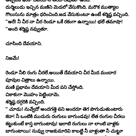
దుర్మిలుడు ఇచ్చిన మణిని మెడలో వేసుకొంది. మరొక ముత్యాల 
గొలుసును మాత్రం ధరించింది.జడ వేసుకుంటూ ఉంటే శర్మిష్ఠ వచ్చింది.
"అరే! నీ చీర నా చీర రెండూ ఒకే రకంగా ఉన్నాయి! భలే తమాషా! 
"అంది శర్మిష్ఠ నవ్వుతూ.
చూసింది దేవయాని.
నిజమే! 
రెండూ నీలి రంగు చీరలే.అయితే దేవయాని చీర మీద మందార 
పూవుల చిత్రాలు ఉన్నాయి.
మణి ప్రభావం దేవయాని మీద పని చేస్తోంది.
చికాకుగా మొహం పెట్టిందామె.
శర్మిష్ఠ దగ్గరికి వచ్చింది.
" చూడు! నువ్వేదో అందగత్తె వని అందరూ తెగ పొగుడుతుంటారు 
కదా! నీ ఒంటికి ముదురు రంగులు బాగుండవు! లేత రంగుల చీరలు 
కట్టుకుంటే కాస్త బాగుంటావు! ఇలాటి రంగులు నా లాంటి వాళ్లకు 
బాగుంటాయి! నువ్వు రాజకుమారివి కాబట్టి నీ వాళ్లంతా నీ చుట్టూ 