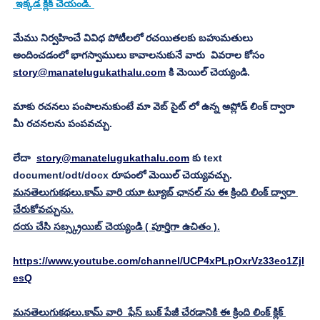
 ఇక్కడ క్లిక్ చేయండి. 
మేము నిర్వహించే వివిధ పోటీలలో రచయితలకు బహుమతులు 
అందించడంలో భాగస్వాములు కావాలనుకునే వారు  వివరాల కోసం 
story@manatelugukathalu.com
 కి మెయిల్ చెయ్యండి.
మాకు రచనలు పంపాలనుకుంటే మా వెబ్ సైట్ లో ఉన్న అప్లోడ్ లింక్ ద్వారా 
మీ రచనలను పంపవచ్చు.
లేదా  
story@manatelugukathalu.com
 కు text 
document/odt/docx రూపంలో మెయిల్ చెయ్యవచ్చు. 
మనతెలుగుకథలు.కామ్ వారి యూ ట్యూబ్ ఛానల్ ను ఈ క్రింది లింక్ ద్వారా 
చేరుకోవచ్చును.
దయ చేసి సబ్స్క్రయిబ్ చెయ్యండి ( పూర్తిగా ఉచితం ).
https://www.youtube.com/channel/UCP4xPLpOxrVz33eo1Zjl
esQ
మనతెలుగుకథలు.కామ్ వారి  ఫేస్ బుక్ పేజీ చేరడానికి ఈ క్రింది లింక్ క్లిక్ 