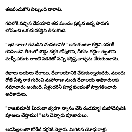
తలవంచుకొని నిల్చుంది నారాచి.
గదిలోకి వచ్చిన దేవయాని తన మంచం ప్రక్కన ఉన్న సొరుగు 
లోనుంచి ఒక చురకత్తిని తీసుకొంది.
"ఇది చాలు! కచుడిని చంపటానికి! "అనుకుంటూ కత్తిని ఎవరికీ 
కనిపించని తీరులో బొడ్డు దగ్గర దోపుకొని, చీరను గట్టిగా కట్టుకొని 
మళ్ళీ పరుగు లాంటి నడకతో వచ్చి శర్మిష్ఠ వాళ్ళను చేరుకుందామె.
రథాలు బయలు దేరాయి. దేవాలయానికి చేరుకున్నారందరు. ముందు 
రోజే వీళ్ళ రాక గురించి మహారాజు నుండి దేవాలయ అధికారులకు 
సమాచారం అందింది. వీళ్లందరినీ పూర్ణ కుంభంతో స్వాగతించారు 
అధికారులు.
"రాజకుమారీ! మీరంతా త్వరగా స్నానం చేసి రండమ్మా! మహాదేవునికి 
పూజలు చేస్తాము! "అని చెప్పారు పూజారులు.
ఆడపిల్లలంతా కోనేటి దగ్గరికి వెళ్లారు. మిగిలిన యోధురాళ్లు 