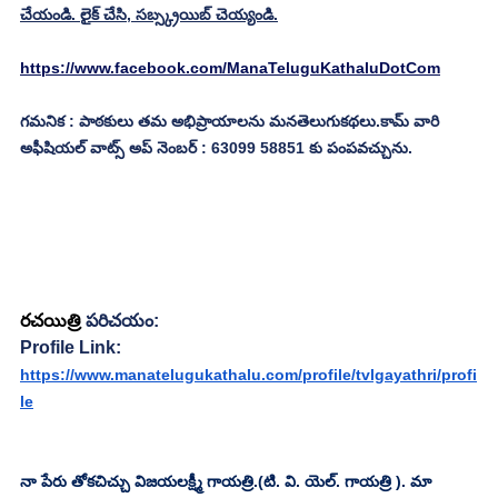
చేయండి. లైక్ చేసి, సబ్స్క్రయిబ్ చెయ్యండి.
https://www.facebook.com/ManaTeluguKathaluDotCom
గమనిక : పాఠకులు తమ అభిప్రాయాలను మనతెలుగుకథలు.కామ్ వారి 
అఫీషియల్ వాట్స్ అప్ నెంబర్ : 63099 58851 కు పంపవచ్చును.
రచయిత్రి
 పరిచయం:
Profile Link:
https://www.manatelugukathalu.com/profile/tvlgayathri/profi
le
నా పేరు తోకచిచ్చు విజయలక్ష్మీ గాయత్రి.(టి. వి. యెల్. గాయత్రి ). మా 