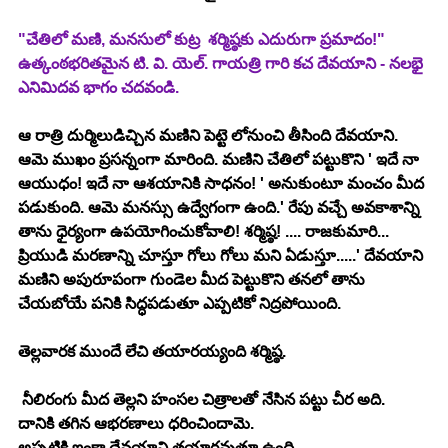
"చేతిలో మణి, మనసులో కుట్ర  శర్మిష్ఠకు ఎదురుగా ప్రమాదం!"
ఉత్కంఠభరితమైన టి. వి. యెల్. గాయత్రి గారి కచ దేవయాని - నలభై 
ఎనిమిదవ భాగం 
చదవండి
.
ఆ రాత్రి దుర్మిలుడిచ్చిన మణిని పెట్టె లోనుంచి తీసింది దేవయాని. 
ఆమె ముఖం ప్రసన్నంగా మారింది. మణిని చేతిలో పట్టుకొని ' ఇదే నా 
ఆయుధం! ఇదే నా ఆశయానికి సాధనం! ' అనుకుంటూ మంచం మీద 
పడుకుంది. ఆమె మనస్సు ఉద్వేగంగా ఉంది.' రేపు వచ్చే అవకాశాన్ని 
తాను ధైర్యంగా ఉపయోగించుకోవాలి! శర్మిష్ఠ! .... రాజకుమారి... 
ప్రియుడి మరణాన్ని చూస్తూ గోలు గోలు మని ఏడుస్తూ.....' దేవయాని 
మణిని అపురూపంగా గుండెల మీద పెట్టుకొని తనలో తాను 
చేయబోయే పనికి సిద్ధపడుతూ ఎప్పటికో నిద్రపోయింది.
తెల్లవారక ముందే లేచి తయారయ్యంది శర్మిష్ఠ.
 నీలిరంగు మీద తెల్లని హంసల చిత్రాలతో నేసిన పట్టు చీర అది.
దానికి తగిన ఆభరణాలు ధరించిందామె.
అప్పటికి ఇంకా దేవయాని తయారవుతూ ఉంది.