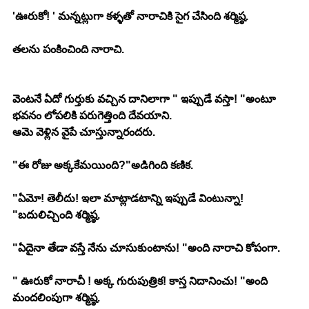
'ఊరుకో! ' మన్నట్లుగా కళ్ళతో నారాచికి సైగ చేసింది శర్మిష్ఠ.
తలను పంకించింది నారాచి.
వెంటనే ఏదో గుర్తుకు వచ్చిన దానిలాగా " ఇప్పుడే వస్తా! "అంటూ 
భవనం లోపలికి పరుగెత్తింది దేవయాని.
ఆమె వెళ్లిన వైపే చూస్తున్నారందరు.
"ఈ రోజు అక్కకేమయింది?"అడిగింది కణిక.
"ఏమో! తెలీదు! ఇలా మాట్లాడటాన్ని ఇప్పుడే వింటున్నా! 
"బదులిచ్చింది శర్మిష్ఠ.
"ఏదైనా తేడా వస్తే నేను చూసుకుంటాను! "అంది నారాచి కోపంగా.
" ఊరుకో నారాచీ ! అక్క గురుపుత్రిక! కాస్త నిదానించు! "అంది 
మందలింపుగా శర్మిష్ఠ.