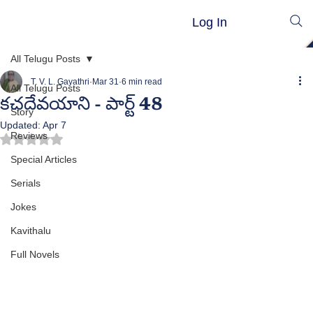
Log In
All Telugu Posts
T. V. L. Gayathri
Mar 31
6 min read
All Telugu Posts
కచదేవయాని - పార్ట్ 48
Story
Updated:
Apr 7
Reviews
Rated NaN out of 5 stars.
Special Articles
Serials
Jokes
Kavithalu
Full Novels