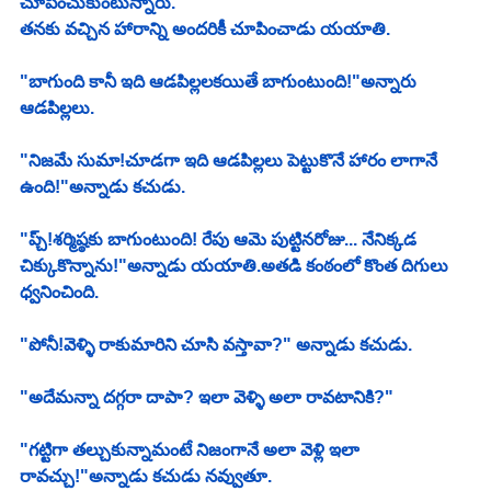
చూపించుకుంటున్నారు.
తనకు వచ్చిన హారాన్ని అందరికీ చూపించాడు యయాతి.
"బాగుంది కానీ ఇది ఆడపిల్లలకయితే బాగుంటుంది!"అన్నారు 
ఆడపిల్లలు.
"నిజమే సుమా!చూడగా ఇది ఆడపిల్లలు పెట్టుకొనే హారం లాగానే 
ఉంది!"అన్నాడు కచుడు.
"ప్చ్!శర్మిష్ఠకు బాగుంటుంది! రేపు ఆమె పుట్టినరోజు... నేనిక్కడ 
చిక్కుకొన్నాను!"అన్నాడు యయాతి.అతడి కంఠంలో కొంత దిగులు 
ధ్వనించింది.
"పోనీ!వెళ్ళి రాకుమారిని చూసి వస్తావా?" అన్నాడు కచుడు.
"అదేమన్నా దగ్గరా దాపా? ఇలా వెళ్ళి అలా రావటానికి?" 
"గట్టిగా తల్చుకున్నామంటే నిజంగానే అలా వెళ్లి ఇలా 
రావచ్చు!"అన్నాడు కచుడు నవ్వుతూ.