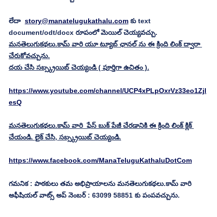
లేదా  
story@manatelugukathalu.com
 కు text 
document/odt/docx రూపంలో మెయిల్ చెయ్యవచ్చు. 
మనతెలుగుకథలు.కామ్ వారి యూ ట్యూబ్ ఛానల్ ను ఈ క్రింది లింక్ ద్వారా 
చేరుకోవచ్చును.
దయ చేసి సబ్స్క్రయిబ్ చెయ్యండి ( పూర్తిగా ఉచితం ).
https://www.youtube.com/channel/UCP4xPLpOxrVz33eo1Zjl
esQ
మనతెలుగుకథలు.కామ్ వారి  ఫేస్ బుక్ పేజీ చేరడానికి ఈ క్రింది లింక్ క్లిక్ 
చేయండి. లైక్ చేసి, సబ్స్క్రయిబ్ చెయ్యండి.
https://www.facebook.com/ManaTeluguKathaluDotCom
గమనిక : పాఠకులు తమ అభిప్రాయాలను మనతెలుగుకథలు.కామ్ వారి 
అఫీషియల్ వాట్స్ అప్ నెంబర్ : 63099 58851 కు పంపవచ్చును.