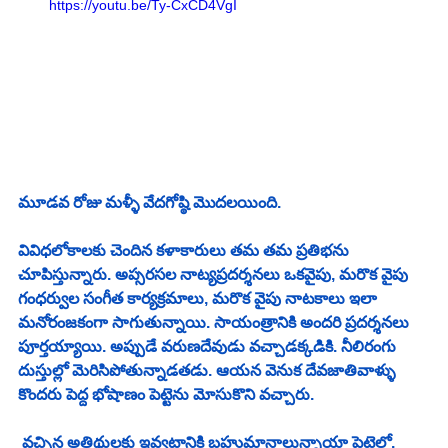
https://youtu.be/Ty-CxCD4VgI
మూడవ రోజు మళ్ళీ వేదగోష్ఠి మొదలయింది.
వివిధలోకాలకు చెందిన కళాకారులు తమ తమ ప్రతిభను 
చూపిస్తున్నారు. అప్సరసల నాట్యప్రదర్శనలు ఒకవైపు, మరొక వైపు 
గంధర్వుల సంగీత కార్యక్రమాలు, మరొక వైపు నాటకాలు ఇలా 
మనోరంజకంగా సాగుతున్నాయి. సాయంత్రానికి అందరి ప్రదర్శనలు 
పూర్తయ్యాయి. అప్పుడే వరుణదేవుడు వచ్చాడక్కడికి. నీలిరంగు 
దుస్తుల్లో మెరిసిపోతున్నాడతడు. ఆయన వెనుక దేవజాతివాళ్ళు 
కొందరు పెద్ద భోషాణం పెట్టెను మోసుకొని వచ్చారు.
 వచ్చిన అతిథులకు ఇవ్వటానికి బహుమానాలున్నాయా పెట్టెలో.