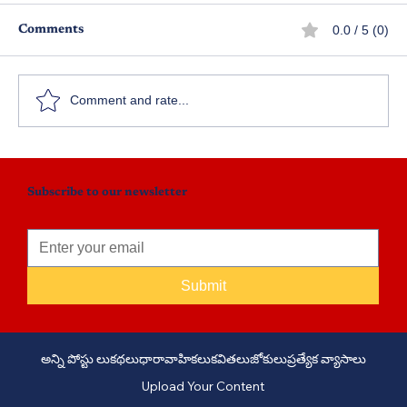
0.0 / 5 (0)
Comments
కరికాల చోళుడు - పార్ట్ 97
Comment and rate...
Subscribe to our newsletter
Submit
అన్ని పోస్టు లు
కథలు
ధారావాహికలు
కవితలు
జోకులు
ప్రత్యేక వ్యాసాలు
Upload Your Content