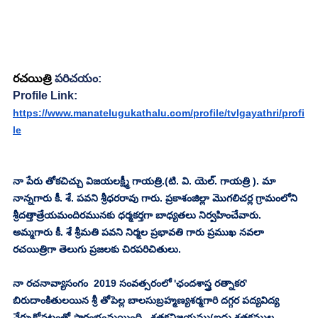
రచయిత్రి
 పరిచయం:
Profile Link:
https://www.manatelugukathalu.com/profile/tvlgayathri/profi
le
నా పేరు తోకచిచ్చు విజయలక్ష్మీ గాయత్రి.(టి. వి. యెల్. గాయత్రి ). మా 
నాన్నగారు కీ. శే. పవని శ్రీధరరావు గారు. ప్రకాశంజిల్లా మొగలిచర్ల గ్రామంలోని 
శ్రీదత్తాత్రేయమందిరమునకు ధర్మకర్తగా బాధ్యతలు నిర్వహించేవారు. 
అమ్మగారు కీ. శే శ్రీమతి పవని నిర్మల ప్రభావతి గారు ప్రముఖ నవలా 
రచయిత్రిగా తెలుగు ప్రజలకు చిరపరిచితులు.
నా రచనావ్యాసంగం  2019 సంవత్సరంలో 'ఛందశాస్త్ర రత్నాకర' 
బిరుదాంకితులయిన శ్రీ తోపెల్ల బాలసుబ్రహ్మణ్యశర్మగారి దగ్గర పద్యవిద్య 
నేర్చుకోవటంతో ప్రారంభంమయింది.  శతకవిజయము(ఐదు శతకముల 