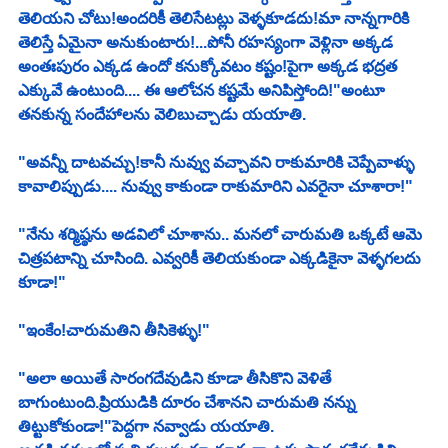
తెలియని చోటు!అందరికీ తెలిసేటట్లు వెళ్ళకూడదు!మా నాన్నగారికి 
తెలిస్తే ఏమైనా అనుకుంటారు!...పోనీ రహస్యంగా వెళ్లినా అక్కడ 
అంతఃపురం ఎక్కడ ఉందో కనుక్కోవటం కష్టం!పైగా అక్కడ భద్రత 
ఎక్కువే ఉంటుంది.... ఈ ఆలోచన కష్టమే అనిపిస్తోంది!"అంటూ 
తనకున్న సందేహాలను వెలిబుచ్చాడు యయాతి.
"అవన్నీ దాటవచ్చు!కానీ నువ్వు వచ్చావని రాకుమారికి చెప్పేవాళ్ళు 
కావాలిప్పుడు.... నువ్వు కాకుండా రాకుమారిని ఎవరైనా చూశారా!"
"నేను శర్మిష్ఠను అడవిలో చూశాను.. మనలో చారుమతి ఒక్కటే ఆమె 
చిత్రపటాన్ని చూసింది. ఎవ్వరికీ తెలియకుండా ఎక్కడికైనా వెళ్ళగలదు 
కూడా!"
"ఇంకేం!చారుమతిని తీసికెళ్ళు!"
"అలా అయితే సారంగదేవుడిని కూడా తీసికొని వెళితే 
బాగుంటుంది.ప్రియుడికి దూరం చేశానని చారుమతి నన్ను 
తిట్టుకోకుండా!"పెద్దగా నవ్వాడు యయాతి.