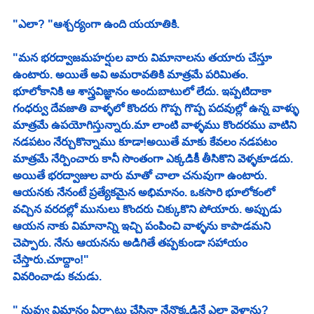
"ఎలా? "ఆశ్చర్యంగా ఉంది యయాతికి.
"మన భరద్వాజమహర్షుల వారు విమానాలను తయారు చేస్తూ 
ఉంటారు. అయితే అవి అమరావతికి మాత్రమే పరిమితం. 
భూలోకానికి ఆ శాస్త్రవిజ్ఞానం అందుబాటులో లేదు. ఇప్పటిదాకా 
గంధర్వు దేవజాతి వాళ్ళలో కొందరు గొప్ప గొప్ప పదవుల్లో ఉన్న వాళ్ళు 
మాత్రమే ఉపయోగిస్తున్నారు.మా లాంటి వాళ్ళము కొందరము వాటిని 
నడపటం నేర్చుకొన్నాము కూడా!అయితే మాకు కేవలం నడపటం 
మాత్రమే నేర్పించారు కానీ సొంతంగా ఎక్కడికీ తీసికొని వెళ్ళకూడదు. 
అయితే భరద్వాజుల వారు మాతో చాలా చనువుగా ఉంటారు. 
ఆయనకు నేనంటే ప్రత్యేకమైన అభిమానం. ఒకసారి భూలోకంలో 
వచ్చిన వరదల్లో మునులు కొందరు చిక్కుకొని పోయారు. అప్పుడు 
ఆయన నాకు విమానాన్ని ఇచ్చి పంపించి వాళ్ళను కాపాడమని 
చెప్పారు. నేను ఆయనను అడిగితే తప్పకుండా సహాయం 
చేస్తారు.చూద్దాం!"
వివరించాడు కచుడు.
" నువ్వు విమానం ఏర్పాటు చేసినా నేనొక్కడినే ఎలా వెళ్తాను? 