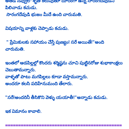
అతడి నవ్వులో శృతి కలుపుతూ దూరంగా ఉన్న సారంగదేవుడిని 
పిలిచాడు కచుడు.
 సారంగదేవుడి భుజం మీదే ఉంది చారుమతి.
విషయాన్ని వాళ్లకు చెప్పాడు కచుడు.
 " ప్రేమికులకు సహాయం చేస్తే పుణ్యం! సరే అయితే!"అంది 
చారుమతి.
ఇంతలో ఆడపిల్లల్లో కొందరు శర్మిష్ఠను చూచి పుట్టినరోజు శుభాకాంక్షలు 
చెబుతామన్నారు.
వాళ్ళతో పాటు మగపిల్లలు కూడా వస్తామన్నారు.
అందరూ కలసి పదిహేనుమంది తేలారు.
"సరే!అందరినీ తీసికొని వెళ్ళు యయాతీ!"అన్నాడు కచుడు.
ఇక విమానం కావాలి.
=============================================