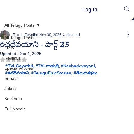
Log In
All Telugu Posts
T. V. L. Gayathri
Nov 30, 2025
4 min read
All Telugu Posts
కచదేవయాని - పార్ట్ 25
Story
Updated:
Dec 4, 2025
Reviews
Rated NaN out of 5 stars.
#
TVLGayathri
, 
#TVL
గాయత్రి
, #
Kachadevayani
, 
Special Articles
#
కచదేవయాని
,
#TeluguEpicStories
, 
#త
ెలుగుకథలు
Serials
Jokes
Kavithalu
Full Novels