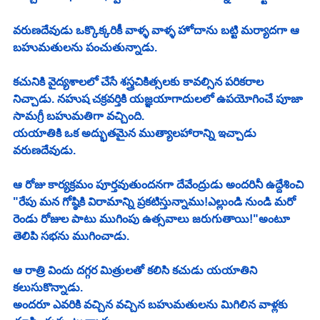
వరుణదేవుడు ఒక్కొక్కరికీ వాళ్ళ వాళ్ళ హోదాను బట్టి మర్యాదగా ఆ 
బహుమతులను పంచుతున్నాడు.
కచునికి వైద్యశాలలో చేసే శస్త్రచికిత్సలకు కావల్సిన పరికరాల 
నిచ్చాడు. నహుష చక్రవర్తికి యజ్ఞయాగాదులలో ఉపయోగించే పూజా 
సామగ్రీ బహుమతిగా వచ్చింది.
యయాతికి ఒక అద్భుతమైన ముత్యాలహారాన్ని ఇచ్చాడు 
వరుణదేవుడు.
ఆ రోజు కార్యక్రమం పూర్తవుతుందనగా దేవేంద్రుడు అందరినీ ఉద్దేశించి 
"రేపు మన గోష్ఠికి విరామాన్ని ప్రకటిస్తున్నాము!ఎల్లుండి నుండి మరో 
రెండు రోజుల పాటు ముగింపు ఉత్సవాలు జరుగుతాయి!"అంటూ 
తెలిపి సభను ముగించాడు.
ఆ రాత్రి విందు దగ్గర మిత్రులతో కలిసి కచుడు యయాతిని 
కలుసుకొన్నాడు.
అందరూ ఎవరికి వచ్చిన వచ్చిన బహుమతులను మిగిలిన వాళ్లకు 