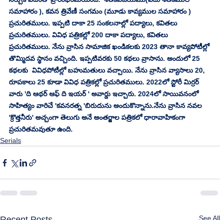
సమాహారం ), కవన త్రివేణీ సంగమం (మూడు కావ్యముల సమాహారం ) 
ప్రచురితములు. ఇప్పటి దాకా 25 సంకలనాల్లో పద్యాలు, కవితలు 
ప్రచురితములు. వివిధ పత్రికల్లో 200 దాకా పద్యాలు, కవితలు 
ప్రచురితములు. నేను వ్రాసిన సామాజిక ఖండికలకు 2023 తానా కావ్యపోటీల్లో 
తొమ్మిదవ స్థానం వచ్చింది. ఇప్పటివరకు 50 కథలు వ్రాసాను. అందులో 25 
కథలకు  వివిధపోటీల్లో బహుమతులు వచ్చాయి. నేను వ్రాసిన వ్యాసాలు 20, 
రూపకాలు 25 కూడా వివిధ పత్రికల్లో ప్రచురితములు. 2022లో స్టోరీ మిర్రర్ 
వారు 'ది ఆథర్ ఆఫ్ ది ఇయర్ ' అవార్డు ఇచ్చారు. 2024లో సాయివనంలో 
సాహిత్యం వారిచే 'కవనరత్న 'బిరుదును అందుకొన్నాను.నేను వ్రాసిన నవల 
'క్రొత్తనీరు' అచ్చంగా తెలుగు అనే అంతర్జాల పత్రికలో ధారావాహికంగా 
ప్రచురితమవుతూ ఉంది.
Serials
See All
Recent Posts