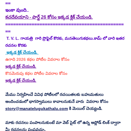
==
ఇంకా వుంది..
కచదేవయాని - పార్ట్ 26 కోసం ఇక్కడ క్లిక్ చేయండి.
=============================================
==
T. V. L. గాయత్రి  గారి ప్రొఫైల్ కొరకు, మనతెలుగుకథలు.కామ్ లో వారి ఇతర 
రచనల కొరకు 
 ఇక్కడ క్లిక్ చేయండి. 
ఉగాది 2026 కథల పోటీల వివరాల కోసం
ఇక్కడ క్లిక్ చేయండి.
కొసమెరుపు కథల పోటీల వివరాల కోసం
ఇక్కడ క్లిక్ చేయండి.
మేము నిర్వహించే వివిధ పోటీలలో రచయితలకు బహుమతులు 
అందించడంలో భాగస్వాములు కావాలనుకునే వారు  వివరాల కోసం 
story@manatelugukathalu.com
 కి మెయిల్ చెయ్యండి.
మాకు రచనలు పంపాలనుకుంటే మా వెబ్ సైట్ లో ఉన్న అప్లోడ్ లింక్ ద్వారా 
మీ రచనలను పంపవచ్చు.