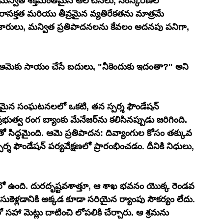
ింది. మన్విత శక్తిమంతమైన ఆలోచనలు, సంస్కరణల 
నిరాసక్తత మరియు తీవ్రమైన వ్యతిరేకతను మాత్రమే 
ధికారులు, మన్విత ప్రతిపాదనలను కేవలం అదనపు పనిగా, 
. ఆమెకు సాయం చేసే బదులు, "నీకెందుకు ఇదంతా?" అని 
ైన సంఘటనలలో ఒకటి, తన స్పర్శ ఫౌండేషన్ 
కు మేనేజర్‌ను కలిసినప్పుడు జరిగింది. 
సిద్ధమైంది. ఆమె ప్రతిపాదన: దివ్యాంగుల కోసం తక్కువ 
్పర్శ ఫౌండేషన్ పర్యవేక్షణలో ప్రారంభించడం. దీనికి నిధులు, 
లో ఉంది. దురదృష్టవశాత్తూ, ఆ శాఖ భవనం యొక్క రెండవ 