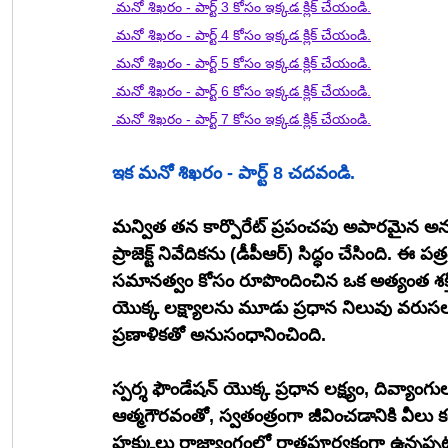
 మనో శిఖరం - పార్ట్ 3 కోసం ఇక్కడ క్లిక్ చేయండి.
 మనో శిఖరం - పార్ట్ 4 కోసం ఇక్కడ క్లిక్ చేయండి.
 మనో శిఖరం - పార్ట్ 5 కోసం ఇక్కడ క్లిక్ చేయండి.
 మనో శిఖరం - పార్ట్ 6 కోసం ఇక్కడ క్లిక్ చేయండి.
 మనో శిఖరం - పార్ట్ 7 కోసం ఇక్కడ క్లిక్ చేయండి.
ఇక మనో శిఖరం - పార్ట్ 8 చదవండి.
మన్విత తన కార్పొరేట్ ప్రపంచపు అపారమైన అనుభ
ప్రాజెక్ట్ నివేదికను (డీపీఆర్) సిద్ధం చేసింది. 
సమానత్వం కోసం రూపొందించిన ఒక అత్యంత శక్తి
యొక్క లక్ష్యాలను మూడు ప్రధాన నిలువు వరుసలుగా 
ప్రణాళికతో అనుసంధానించింది.
స్పర్శ ఫౌండేషన్ యొక్క ప్రధాన లక్ష్యం, దివ్యాం
ఆత్మగౌరవంతో, స్వతంత్రంగా జీవించడానికి వీలు కల
హక్కులు రాజ్యాంగంలో రాతపూర్వకంగా ఉన్నప్పటి