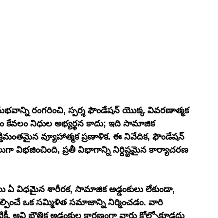
వాన్ని రంగరించి, స్పర్శ ఫౌండేషన్ యొక్క వివరణాత్మక 
ఈ పత్రం కేవలం నిధుల అభ్యర్థన కాదు; ఇది సామాజిక 
మంతమైన వ్యూహాత్మక ప్రణాళిక. ఈ నివేదిక, ఫౌండేషన్ 
విభజించింది, ప్రతీ విభాగాన్ని నిర్దిష్టమైన కార్యాచరణ 
గులు ఏ విధమైన శారీరక, సామాజిక అడ్డంకులు లేకుండా, 
్పించే ఒక సమ్మిళిత సమాజాన్ని నిర్మించడం. వారి 
కీ, అవి భౌతిక అడ్డంకుల కారణంగా వారు కోల్పోకూడదు 