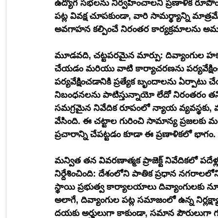
ఉద్యోగ సభలను నిర్వహించాలని ప్రణాళిక రూపొంద
పట్ల వివక్ష చూపకుండా, వారి సామర్థ్యాన్ని మాత్ర
అవగాహన కల్పించే నిరంతర కార్యక్రమాలను అమల
మూడవది, చట్టపరమైన మార్పు: దివ్యాంగుల హక్కు
చేయడం మరియు వాటి కార్యాచరణను పర్యవేక్షి
పర్యవేక్షించడానికి ప్రత్యేక బృందాలను ఏర్పాటు 
నిబంధనలను పాటిస్తున్నాయో లేదో నిరంతరం తనిఖీ
సమగ్రమైన నివేదిక రూపంలో న్యాయ వ్యవస్థకు,
వేసింది. ఈ చట్టాల గురించి సామాన్య ప్రజలకు
ప్రచారాన్ని చేపట్టడం కూడా ఈ ప్రణాళికలో భాగం.
మన్విత తన వివరణాత్మక ప్రాజెక్ట్ నివేదికలో పదేళ్
నిర్దేశించింది: దేశంలోని పాతిక ప్రధాన నగరాలల
స్థాయి ప్రభుత్వ కార్యాలయాలు దివ్యాంగులకు న
అలాగే, దివ్యాంగుల పట్ల సమాజంలో ఉన్న నిర్లక్ష్యా
దయకు అర్హులుగా కాకుండా, సమాన పౌరులుగా గు