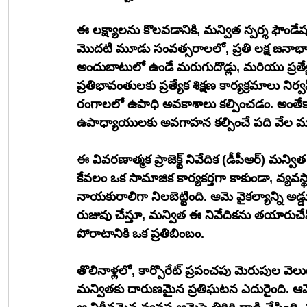
ఈ లక్ష్యాలను కొలవడానికి, మన్విత స్పర్శ ఫౌండేషన
మొదటి మూడు సంవత్సరాలలో, ప్రతి లక్ష జనాభాకు
అందుబాటులో ఉండే మరుగుదొడ్లు, మరియు ప్రత్
ప్రతిభావంతులకు ప్రత్యేక శిక్షణ కార్యక్రమాలు నిర
రంగాలలో ఉపాధి అవకాశాలు కల్పించడం. అంతేకా
ఉపాధ్యాయులకు అవగాహన కల్పించే పది వేల మ
ఈ వివరణాత్మక ప్రాజెక్ట్ నివేదిక (డీపీఆర్) మన్వ
కేవలం ఒక సామాజిక కార్యకర్తగా కాకుండా, వ్యవ
నాయకురాలిగా నిలబెట్టింది. ఆమె వైకల్యాన్ని అడ్డ
రుజువు చేస్తూ, మన్విత ఈ నివేదికను తయారు
పోరాటానికి ఒక ప్రతిబింబం.
తొలినాళ్లలో, కార్పొరేట్ ప్రపంచపు మెరుపుల వె
మన్వితకు దారుణమైన ప్రతిఘటన ఎదురైంది. ఆమె క