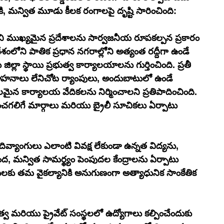
ికి, మన్విత మూడు కీలక రంగాలపై దృష్టి సారించింది:
ని ముఖ్యమైన ప్రదేశాలను సార్వజనీయ రూపకల్పన ప్రకారం 
లోని పాతిక ప్రధాన నగరాల్లోని అత్యంత రద్దీగా ఉండే 
ల్లా స్థాయి ప్రభుత్వ కార్యాలయాలను గుర్తించింది. ప్రతీ 
ువాహనాలు లేనిచోట ర్యాంపులు, అందుబాటులో ఉండే 
మైన కార్యాలయ వేదికలను నిర్మించాలని ప్రతిపాదించింది. 
చగలిగే మార్గాలు మరియు బ్రైలీ సూచికలు ఏర్పాటు 
్యాంగులు ఎలాంటి వివక్ష లేకుండా ఉన్నత విద్యను, 
 మన్విత సామర్థ్యం పెంపుదల కేంద్రాలను ఏర్పాటు 
ంగులకు తమ వైకల్యానికి అనుగుణంగా అత్యాధునిక సాంకేతిక 
భుత్వ మరియు ప్రైవేట్ సంస్థలలో ఉద్యోగాలు కల్పించేందుకు 