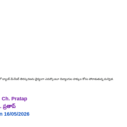
ో 
బ్యాంక్ మేనేజర్ తిరస్కరణను ధైర్యంగా ఎదుర్కొంటూ దివ్యాంగుల హక్కుల కోసం పోరాడుతున్న మన్విత.
|
Ch
. 
Pratap 
 ప్రతాప్
n 16/05/2026