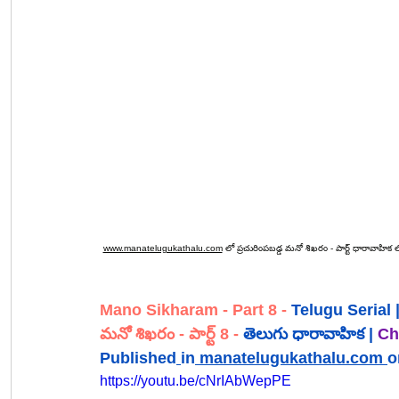
www.manatelugukathalu.com
 లో ప్రచురింపబడ్డ మనో శిఖరం
 - పార్ట్ ధారావాహిక 
ల
Mano Sikharam
- Part 8
-
 Telugu Serial 
మనో శిఖరం
 - పార్ట్ 8
 - 
తెలుగు ధారావాహిక | 
Ch.
Published
in
manatelugukathalu.com
o
https://youtu.be/cNrIAbWepPE