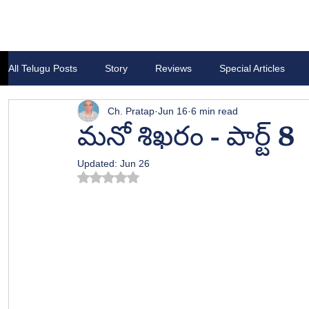
All Telugu Posts
Story
Reviews
Special Articles
Ch. Pratap
Jun 16
6 min read
మనో శిఖరం - పార్ట్ 8
Updated:
Jun 26
Rated NaN out of 5 stars.