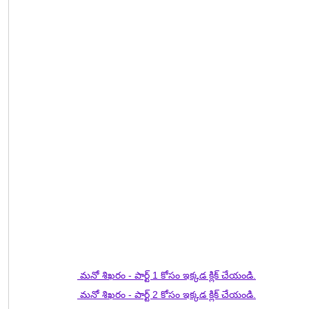
 మనో శిఖరం - పార్ట్ 1 కోసం ఇక్కడ క్లిక్ చేయండి.
 మనో శిఖరం - పార్ట్ 2 కోసం ఇక్కడ క్లిక్ చేయండి.