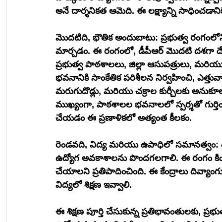
అనే దార్శనికత ఆమెది. ఈ లక్ష్యాన్ని సాధించడాన
మొదటిది, భౌతిక అందుబాటు: ప్రభుత్వ రంగంలో
మార్చడం. ఈ రంగంలో, డీపీఆర్ మొదటి దశగా దేశం
ప్రభుత్వ పాఠశాలలు, జిల్లా ఆసుపత్రులు, మరియు జి
భవనానికి సాంకేతిక పరిశీలన నిర్వహించి, ఎత్త
మరుగుదొడ్లు, మరియు చక్రాల కుర్చీలకు అనుకూల
ముఖ్యంగా, పాఠశాలల భవనాలలో స్పర్శతో గుర్తిం
చేయడం ఈ ప్రణాళికలో అత్యంత కీలకం.
రెండవది, విద్య మరియు ఉపాధిలో సమానత్వం: దివ
ఉద్యోగ అవకాశాలను పొందగలగాలి. ఈ రంగం కింద,
చేయాలని ప్రతిపాదించింది. ఈ కేంద్రాలు దివ్యా
విద్యలో శిక్షణ ఇవ్వాలి. 
ఈ శిక్షణ పూర్తి చేసుకున్న ప్రతిభావంతులకు, ప్ర