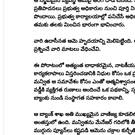
ఆ నిర్జీవమైన వ్యవస్థ ఆమెపై తిరిగి దాడి చేస
ప్రతిపాదనలు ప్రభుత్వ అధికారుల నుంచి పూర్తి 
పొందాయి. ప్రభుత్వ కార్యాలయాల్లో పనిచేసే అ
తమకు తలకు మించిన భారంగా భావించారు. 
వారి ఉదాసీనత ఆమె హృదయాన్ని మెలిపెట్టింది
ప్రశ్నించే వారి మాటలు వేధించేవి.
ఈ పోరాటంలో అత్యంత బాధాకరమైన, నాటకీయమ
కార్యకలాపాలు విస్తరించడానికి నిధుల కోసం ఒక ప్రభుత్వ రంగ బ్యాం
మన్విత ఆ సమావేశం కోసం ఎంతో ఆత్మవిశ్వాసంతో 
వడ్డీకి వ్యక్తిగత రుణాలు అందించే ఒక పథకాన్ని, స
బ్యాంకు నుండి సంస్థాగత సహకారం కావాలి.
ఆ బ్యాంక్ శాఖ అతి ముఖ్యమైన వాణిజ్య కూడలి
అంతస్తులో ఉంది. మన్వితను మేనేజర్‌ గదిలోకి తీసుకెళ్లడానికి అక్కడ కూడా సరియైన ర్యాంపు సౌకర్యం లేదు. 
ముగ్గురు ప్యూన్‌లు కష్టపడి ఆమెను చక్రాల కుర్చీతో సహా మెట్లు దాటించి లోపలికి చేర్చారు. ఆ శ్రమను 