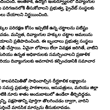
ించింది. అంతేకాక, ఉద్యోగ ఇంటర్వ్యూలలో దివ్యాంగుల 
మే పరిగణనలోకి తీసుకోవాలని ప్రభుత్వ, ప్రైవేట్ సంస్థలకు 
ు చేయాలని నిర్ణయించింది.
ల పరిరక్షణ కోసం ఇప్పటికే ఉన్న చట్టాలను పటిష్టం 
ంచడం. మన్విత, దివ్యాంగుల హక్కుల చట్టాల అమలును 
చేయాలని ప్రతిపాదించింది. ఈ బృందాలు ప్రభుత్వ సంస్థలు 
 చేస్తాయి. ఏవైనా లోపాలు లేదా వివక్షత జరిగితే, వాటిని 
 మరియు ఉన్నత అధికారులకు సమర్పించాలని ప్రణాళిక 
 మరియు దివ్యాంగులకు అవగాహన కల్పించడానికి సమాచార 
ల కాలపరిమితితో సాధించాల్సిన దీర్ఘకాలిక లక్ష్యాలను 
ోని సమస్త ప్రభుత్వ పాఠశాలలు, ఆసుపత్రులు, మరియు జిల్లా 
ూటికి నూరు శాతం అందుబాటులో ఉండేలా తీర్చిదిద్దడం. 
న్ని, పక్షపాతాన్ని పూర్తిగా తొలగించడం ద్వారా, వారిని 
ర్తించే మానసిక మార్పును తీసుకురావడం.