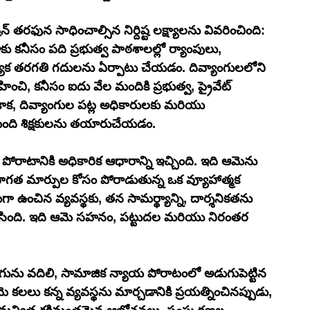
్ తరఫున సాధించాల్సిన నిర్దిష్ట లక్ష్యాలను వివరించింది: 
 కనీసం పది ప్రభుత్వ పాఠశాలల్లో ర్యాంపులు, 
యేక తరగతి గదులను ఏర్పాటు చేయడం. దివ్యాంగులలోని 
్వహించి, కనీసం ఐదు వేల మందికి ప్రభుత్వ, ప్రైవేట్ 
క, దివ్యాంగుల పట్ల అధికారులకు మరియు 
ంది శిక్షకులను తయారుచేయడం.
ిత పోరాటానికి అధికారిక ఆధారాన్ని ఇచ్చింది. ఇది ఆమెను 
స్థాగత మార్పుల కోసం పోరాడుతున్న ఒక వ్యూహాత్మక 
ుగా ఉంచిన వ్యవస్థకు, తన సామర్థ్యాన్ని, దార్శనికతను 
చేసింది. ఇది ఆమె సహనం, పట్టుదల మరియు నిరంతర 
లుగును వదిలి, సామాజిక న్యాయ పోరాటంలో అడుగుపెట్టిన 
లలు కన్న వ్యవస్థను మార్చడానికి ప్రయత్నించినప్పుడు, 