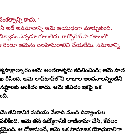
ంకల్పాన్ని కాదు.”
కానీ అదే అవమానాన్ని ఆమె ఆయుధంగా మార్చుకుంది. 
శ్వాసం ఎన్నడూ కూలలేదు. కార్పొరేట్ పాఠశాలలో 
 రెండూ ఆమెను బలహీనురాలిని చేయలేదు; సమాజాన్ని 
త్మసాక్షాత్కారం ఆమె అంతరాత్మను కదిలించింది; ఆమె పాత 
టాప్‌లోని లాభాల అంచనాలన్నింటినీ 
నష్టాలకు అంకితం కాదు. ఆమె జీవితం ఇకపై ఒక 
ంది. 
మే, ఆమె జీవితానికి మరియు వేలాది మంది దివ్యాంగుల 
ి పలికింది. ఆమె తన ఉద్యోగానికి రాజీనామా చేసి, కేవలం 
ద్ధమైంది. ఆ రోజునుంచే, ఆమె ఒక సామాజిక యోధురాలిగా 