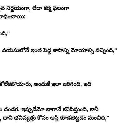
 నిర్ణయంగా, లేదా కర్మ ఫలంగా  
 బాధించాయి: 
ది," 
వయసులోనే ఇంత పెద్ద శాపాన్ని మోయాల్సి వచ్చింది," 
కోలేకపోయారు, అందుకే ఇలా జరిగింది. ఇది 
దండగ. ఇప్పుడేమో బాగానే కనిపిస్తుంది, కానీ 
, దాని భవిష్యత్తు కోసం ఆస్తి కూడబెట్టడం మంచిది," 