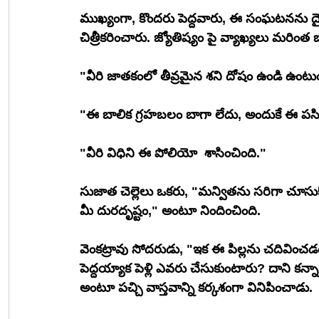
ముఖ్యంగా, కొందరు పెద్దవారు, ఈ సంఘటనను దైవ
చిత్రీకరించారు. జ్యోతిష్యం పై వ్యాఖ్యలు మరింత
"వీరి జాతకంలో తీవ్రమైన శని దోషం ఉండి ఉంటుం
"ఈ బాలిక గ్రహబలం బాగా లేదు, అందుకే ఈ పసి 
"వీరి విధిని ఈ పోలియో  శాసించింది." 
సుజాత చెల్లెలు ఒకరు, "మన్వితను సరిగా చూసు
మీ దురదృష్టం," అంటూ నిందించింది. 
వెంకట్రావు సోదరుడు, "ఇక ఈ పిల్లను చదివించడం 
పెద్దయ్యాక పెళ్లి ఎవరు చేసుకుంటారు? దాని కన్నా
అంటూ పచ్చి వాస్తవాన్ని కర్కశంగా వినిపించాడు.