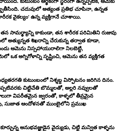
ది. కుటుంబం ఆర్థికంగా స్థిరంగా ఉన్నప్పటికీ, ఆమెకు 
ెబ్బతీసింది. చదువులో అత్యంత ప్రతిభ చూపినా, ఉన్నత 
రక వైకల్యం' ఉన్న వ్యక్తిగానే చూశాయి. 
 సామర్థ్యాన్ని కాకుండా, తన శారీరక పరిమితిని రుజువు 
ంచంలో అత్యున్నత శిఖరాన్ని చేరుకున్న తర్వాత కూడా, 
దు ఆమెను నిస్సహాయురాలిగా నిలబెట్టి, 
ో ఒక అగ్నిగోళాన్ని సృష్టించి, ఆమెను తన వ్యక్తిగత 
యతరగతి కుటుంబంలో నిశ్శబ్ద విస్ఫోటనం జరిగిన దినం. 
పటివరకు చిట్టిచేతి బొమ్మలతో, అల్లరి నవ్వులతో 
ులుగా విపరీతమైన జ్వరంతో, కాళ్ళలో తీవ్రమైన 
్రావు, సుజాత ఆందోళనతో ముంబైలోని ప్రముఖ 
కూర్చున్న అనుభవజ్ఞుడైన వైద్యుడు, చిట్టి మన్విత కాళ్ళను 