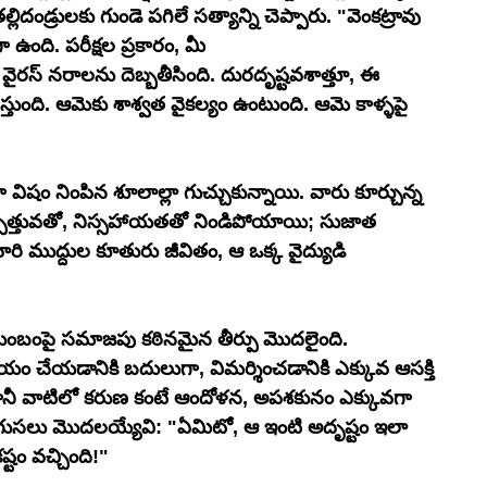
ల్లిదండ్రులకు గుండె పగిలే సత్యాన్ని చెప్పారు. "వెంకట్రావు 
ంది. పరీక్షల ప్రకారం, మీ 
 వైరస్ నరాలను దెబ్బతీసింది. దురదృష్టవశాత్తూ, ఈ 
తుంది. ఆమెకు శాశ్వత వైకల్యం ఉంటుంది. ఆమె కాళ్ళపై 
విషం నింపిన శూలాల్లా గుచ్చుకున్నాయి. వారు కూర్చున్న 
 నిస్సత్తువతో, నిస్సహాయతతో నిండిపోయాయి; సుజాత 
 ముద్దుల కూతురు జీవితం, ఆ ఒక్క వైద్యుడి 
కుటుంబంపై సమాజపు కఠినమైన తీర్పు మొదలైంది. 
ం చేయడానికి బదులుగా, విమర్శించడానికి ఎక్కువ ఆసక్తి 
ానీ వాటిలో కరుణ కంటే ఆందోళన, అపశకునం ఎక్కువగా 
సగుసలు మొదలయ్యేవి: "ఏమిటో, ఆ ఇంటి అదృష్టం ఇలా 
్టం వచ్చింది!"