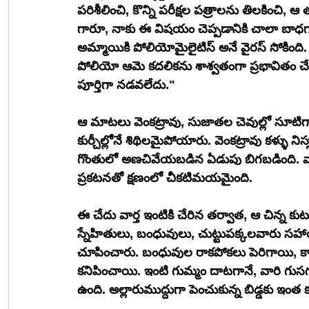
పరిశీలించి, కొన్ని పరీక్షల పత్రాలను తిలకించి, ఆ త
గారూ, నాకు ఈ విషయం చెప్పడానికి చాలా బాధగా ఉ
అమ్మాయికి పోలియోమైలైటిస్ అనే వైరస్ సోకింది.
పోలియో ఆమె కదలికను శాశ్వతంగా ప్రభావితం చేస్
పూర్తిగా నడవలేదు."
ఆ మాటలు వెంకట్రావు, సుజాతల చెవుల్లో సూటిగా 
కుర్చీల్లోనే శిథిలమైపోయారు. వెంకట్రావు కళ్ళు
గొంతులో అణచివేయబడిన ఏడుపు బిగబడింది. వారి
ప్రకటనతో క్షణంలో చీకటిమయమైంది.
ఈ చేదు వార్త ఇంటికి చేరిన తర్వాత, ఆ చిన్న 
స్నేహితులు, బంధువులు, చుట్టుపక్కలవారు సహాయ
చూపించారు. బంధువుల రాకపోకలు పెరిగాయి, క
కనిపించాయి. ఇంటి గుమ్మం దాటగానే, వారి గు
ఉంది. అల్లారుముద్దుగా పెంచుకున్న బిడ్డకు ఇంత కష