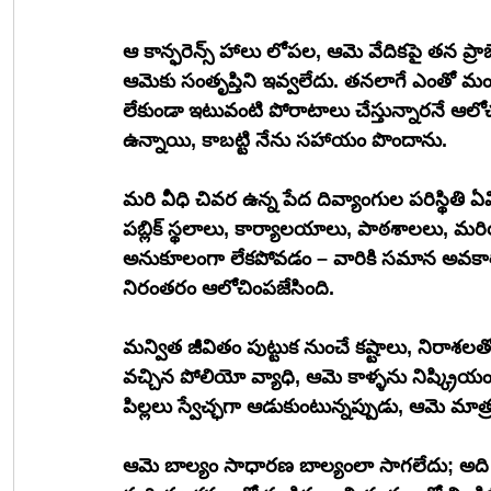
ఆ కాన్ఫరెన్స్ హాలు లోపల, ఆమె వేదికపై తన ప్రాజెక్ట్‌ను విజయవంతంగా ప్రెజెంట్ చేసింది. కానీ, ఆ వ
ఆమెకు సంతృప్తిని ఇవ్వలేదు. తనలాగే ఎంతో మంద
లేకుండా ఇటువంటి పోరాటాలు చేస్తున్నారనే ఆలో
ఉన్నాయి, కాబట్టి నేను సహాయం పొందాను. 
మరి వీధి చివర ఉన్న పేద దివ్యాంగుల పరిస్థిత
పబ్లిక్ స్థలాలు, కార్యాలయాలు, పాఠశాలలు, మర
అనుకూలంగా లేకపోవడం – వారికి సమాన అవకాశ
నిరంతరం ఆలోచింపజేసింది.
మన్విత జీవితం పుట్టుక నుంచే కష్టాలు, నిరాశలతో 
వచ్చిన పోలియో వ్యాధి, ఆమె కాళ్ళను నిష్క్రియ
పిల్లలు స్వేచ్ఛగా ఆడుకుంటున్నప్పుడు, ఆమె మాత్
ఆమె బాల్యం సాధారణ బాల్యంలా సాగలేదు; అది