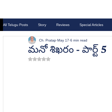
All Telugu Posts
Story
Reviews
Special Articles
Ch. Pratap
May 17
6 min read
మనో శిఖరం - పార్ట్ 5
Rated NaN out of 5 stars.