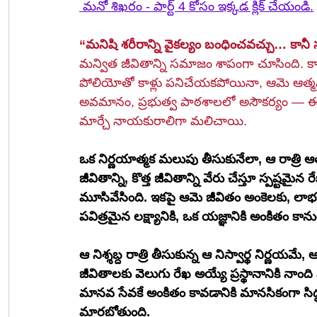
 మనో శిఖరం - పార్ట్ 4 కోసం ఇక్కడ క్లిక్ చేయండి.
“మనిషి శరీరాన్ని వైకల్యం బంధించవచ్చు… కానీ స
మన్విత జీవితాన్ని సమాజం శాపంగా చూసింది. 
పోలియోతో కాళ్లు పనిచేయకపోయినా, ఆమె ఆత్మవి
అవమానం, ప్రభుత్వ పాఠశాలలో అసౌకర్యం — ఈ
మార్చే నాయకురాలిగా మలిచాయి.
ఒక నిర్ణయాత్మక మలుపు తీసుకునేలా, ఆ రాత్రి ఆ
జీవితాన్ని, కొత్త జీవితాన్ని వేరు చేస్తూ స్పష్టమైన రేఖ గీసింది. ఆమె లాప్‌
మూసివేసింది. ఇకపై ఆమె జీవితం అంకెలకు, లాభ
పవిత్రమైన లక్ష్యానికి, ఒక యజ్ఞానికి అంకితం కాను
ఆ నిశ్శబ్ద రాత్రి తీసుకున్న ఆ నిస్వార్థ నిర్ణయ
జీవితాలకు వెలుగు రేఖ అయ్యే ప్రస్థానానికి నాంద
మానవ సేవకే అంకితం కావడానికి మానసికంగా సి
మారబోతుంది.