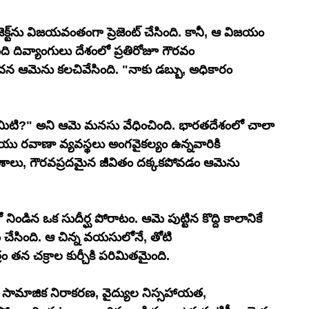
ిజయం 
ి దివ్యాంగులు దేశంలో ప్రతిరోజూ గౌరవం 
చన ఆమెను కలచివేసింది. "నాకు డబ్బు, అధికారం 
ి ఏమిటి?" అని ఆమె మనసు వేధించింది. భారతదేశంలో చాలా 
ియు రవాణా వ్యవస్థలు అంగవైకల్యం ఉన్నవారికి 
ాలు, గౌరవప్రదమైన జీవితం దక్కకపోవడం ఆమెను 
నిండిన ఒక సుదీర్ఘ పోరాటం. ఆమె పుట్టిన కొద్ది కాలానికే 
ం చేసింది. ఆ చిన్న వయసులోనే, తోటి 
రం తన చక్రాల కుర్చీకి పరిమితమైంది. 
 సామాజిక నిరాకరణ, వైద్యుల నిస్సహాయత, 