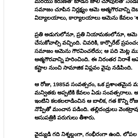
మరియు కరుణతో కూడిన జాలి చూపులతో నిండిపోయిం
సమాజం చూపిన నిర్లక్ష్యం ఆమె ఆత్మగౌరవాన్ని ద
విద్యాలయాలు, కార్యాలయాలు ఆమెను కేవలం 'శారీ
ప్రతి అడుగులోనూ, ప్రతి నియామకంలోనూ, ఆమె తన
చేసుకోవాల్సి వచ్చింది. చివరికి, కార్పొరేట్ ప్రప
సమాజం ఆమెను గౌరవించలేదు; ఆ పది మెట్ల ముం
ఆత్మగౌరవాన్ని హరించింది. ఈ నిరంతర నిరాశే ఆమెల
కష్టాల నుంచి సామాజిక విప్లవం వైపు నడిపింది.
ఆ రోజు, 1985వ సంవత్సరం, ఒక ప్రశాంతమైన మధ్
మన్వితకు అప్పటికి కేవలం ఏడు సంవత్సరాలు. అప్
ఇంటిని కలకలలాడించిన ఆ బాలిక, గత కొన్ని రోజ
నొప్పితో మంచాన పడింది. తల్లిదండ్రులు వెంకట
ఆసుపత్రికి పరుగులు తీశారు.
వైద్యుడి గది నిశ్శబ్దంగా, గంభీరంగా ఉంది. లోపల 