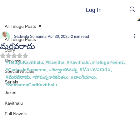
Log In
All Telugu Posts
Gadwala Somanna
Apr 30, 2025
2 min read
All Telugu Posts
మరవరాదు
Story
Rated NaN out of 5 stars.
Reviews
#TeluguKavithalu
, 
#Kavitha
, 
#Kavithalu
, 
#TeluguPoems
, 
#
Maravaradu
, 
#GadwalaSomanna
, 
#గద
్వాలసోమన్న, 
Special Articles
#
మరవరాదు,
 #
సోమన్న
గారి
కవితలు, #
బాలగేయాలు, 
Serials
#
SomannaGariKavithalu
Jokes
Kavithalu
Full Novels