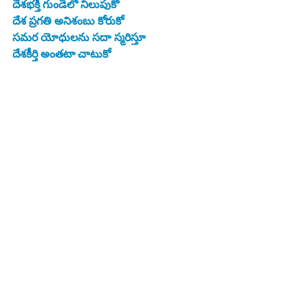
దేశభక్తి గుండెలో నిలుపుకో
దేశ ప్రగతి అనిశంబు కోరుకో
సమర యోధులను సదా స్మరిస్తూ
దేశకీర్తి అంతటా చాటుకో