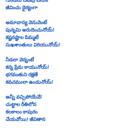
గుండెను దిటవు చేసుకో
జీవించు ధైర్యంగా
అమావాస్య వెనువెంటే
పున్నమి అరుదెంచునోయ్!
కష్టనష్టాల పిమ్మటే
సుఖశాంతులు విరియునోయ్!
నీడలా వెన్నంటే
కన్న ప్రేమ కాయునోయ్!
భగవంతుని రక్షణే
కవచములా ఉండునోయ్!
అన్నీ వచ్చిపోయేవే!
చుట్టాల రీతిలోన
కలకాలం కాపురం
చేయవోయి! జీవితాన