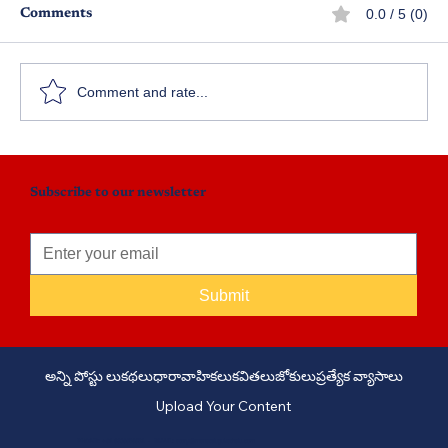
0.0 / 5 (0)
Comments
జన్మ జన్మల బంధం
Comment and rate...
Subscribe to our newsletter
Submit
అన్ని పోస్టు లు
కథలు
ధారావాహికలు
కవితలు
జోకులు
ప్రత్యేక వ్యాసాలు
Upload Your Content
PHONE: +91 6309958851 - EMAIL:
story@manatelugukathalu.com