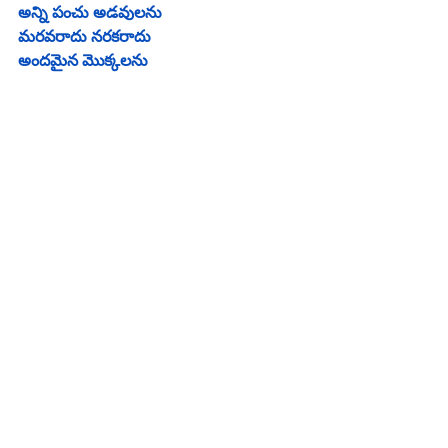
అన్ని పంచు అడవులను
మరవరాదు నరకరాదు
అందమైన మొక్కలను