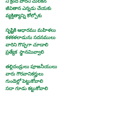
నీ క్రింది వారిని చులకన
జీవితాన ఎన్నడు చేయకు
వ్యక్తిత్యాన్ని కోల్పోకు
సృష్టికి ఆధారము మహిళలు
కళకళలాడును సదనములు
వారిని గొప్పగా చూడాలి
ప్రత్యేక  స్థానమివ్వాలి
తల్లిదండ్రులు పూజనీయులు
వారు గౌరవానికర్హులు
గుండెల్లో పెట్టుకోవాలి
సదా గూడు కట్టుకోవాలి