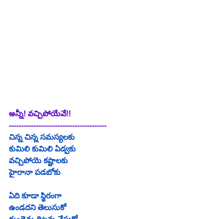
అన్నీ! వచ్చిపోయేవే!!
----------------------------------------
చిన్న చిన్న సమస్యలకు
కుమిలి కుమిలి ఏడ్వకు
వచ్చిపోయె కష్టాలకు
హైరానా పడబోకు
ఏది కూడా స్థిరంగా
ఉండదని తెలుసుకో