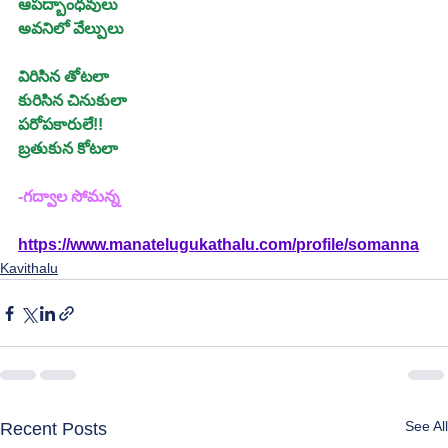
ఆపద్బాంధవులు
అవనిలో వేల్పులు
విరిసిన తోటలా
కురిసిన చినుకులా
పరోపకారులే!!
బ్రతుకున కోటలా
-గద్వాల సోమన్న
https://www.manatelugukathalu.com/profile/somanna
Kavithalu
See All
Recent Posts