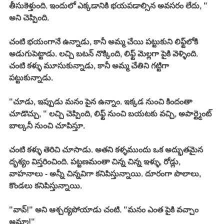
తీసుకెళ్తుంది. ఇందులో ఎక్కడానికి భయపడాల్సిన అవసరం లేదు, " 
అని చెప్పింది. 
చంటి భయంగానే ఉన్నాడు, కానీ అమ్మ చేయి పట్టుకుని లిఫ్ట్‌లోకి 
అడుగుపెట్టాడు. లచ్చి బటన్ నొక్కింది, లిఫ్ట్ మెల్లగా పైకి వెళ్ళింది. 
చంటి కళ్ళు మూసుకున్నాడు, కానీ అమ్మ చేతిని గట్టిగా 
పట్టుకున్నాడు. 
"చూడు, ఇప్పుడు మనం పైన ఉన్నాం. ఇక్కడ నుంచి కిందంతా 
చూడొచ్చు, " లచ్చి చెప్పింది, లిఫ్ట్ నుంచి బయటకు వచ్చి, అపార్ట్మెంట్ 
బాల్కనీ నుంచి చూపిస్తూ. 
చంటి కళ్ళు తెరిచి చూసాడు. అతని కళ్ళముందు ఒక అద్భుతమైన 
దృశ్యం విస్తరించింది. పట్టణమంతా చిన్న చిన్న ఇళ్ళు, రోడ్లు, 
వాహనాలు - అన్నీ చిన్నవిగా కనిపిస్తున్నాయి. దూరంగా పొలాలు, 
కొండలు కనిపిస్తున్నాయి. 
"వావ్!" అని ఆశ్చర్యపోయాడు చంటి. "మనం ఎంత పైకి వచ్చాం 
అమ్మా!"