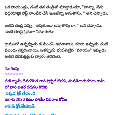
ఒక సాయంత్రం, చంటి తన తండ్రితో మాట్లాడుతూ, "నాన్నా, నేను 
పెద్దయ్యాక లిఫ్ట్ లాంటివి చేసే ఇంజనీర్ని అవుతాను, " అని చెప్పాడు. 
అతని తండ్రి నవ్వి, "తప్పకుండా అవుతావు రా, " అని చెప్పాడు, 
చంటి తలపై ప్రేమగా నిమురుతూ. 
గ్రామంలో ఉన్నప్పుడు కనిపించని అవకాశాలు, కలలు ఇప్పుడు చంటి 
ముందు విస్తరించాయి. ఒకప్పుడు భయపెట్టిన "మాయం" ఇప్పుడు 
అతని భవిష్యత్తుకు ద్వారం తెరిచింది. 
ముగింపు
************
ఫణి శ్యామ్ దేవరకొండ
 గారి ప్రొఫైల్ కొరకు, మనతెలుగుకథలు.కామ్ 
లో వారి ఇతర రచనల కొరకు
 ఇక్కడ క్లిక్ చేయండి.
ఉగాది 2026
 కథల పోటీల వివరాల కోసం
ఇక్కడ క్లిక్ చేయండి.