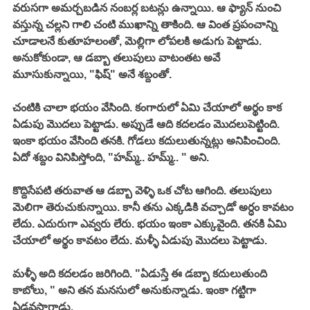
వరుసగా అమర్చబడిన నంబర్ల బటన్లు ఉన్నాయి. ఆ ఫ్యాన్ నుంచి 
వస్తున్న చల్లని గాలి చంటి ముఖాన్ని తాకింది. ఆ వింత ప్రపంచాన్ని 
చూడాలనే కుతూహలంతో, మెల్లిగా లోపలకి అడుగు పెట్టాడు. 
అనుకోకుండా, ఆ డబ్బా తలుపులు వాటంతట అవే 
మూసుకున్నాయి, "ఫిష్" అనే శబ్దంతో. 
చంటికి చాలా భయం వేసింది. కంగారులో ఏమి చేయాలో అర్థం కాక 
ఏడుపు మొదలు పెట్టాడు. అప్పుడే ఆది కదలడం మొదలుపెట్టింది. 
ఇంకా భయం వేసింది తనకి. గోడలు కదులుతున్నట్లు అనిపించింది. 
ఏదో శబ్దం వినిపిస్తోంది, "హమ్మ్.. హమ్మ్.. " అని. 
కొద్దిసేపటి తరువాత ఆ డబ్బా వెళ్ళి ఒక చోట ఆగింది. తలుపులు 
మెలిగా తెరుచుకున్నాయి. కానీ తను ఎక్కడికి వచ్చాడో అర్ధం కావటం 
లేదు. ఎదురుగా ఎవ్వరు లేరు. భయం ఇంకా ఎక్కువైంది. తనకి ఏమి 
చేయాలో అర్థం కావటం లేదు. మళ్ళీ ఏడుపు మొదలు పెట్టాడు. 
మళ్ళీ అది కదలడం జరిగింది. "ఏడుస్తే ఈ డబ్బా కదులుతుంది 
కాబోలు, " అని తన మనసులో అనుకున్నాడు. ఇంకా గట్టిగా 
ఏడవసాగాడు. 