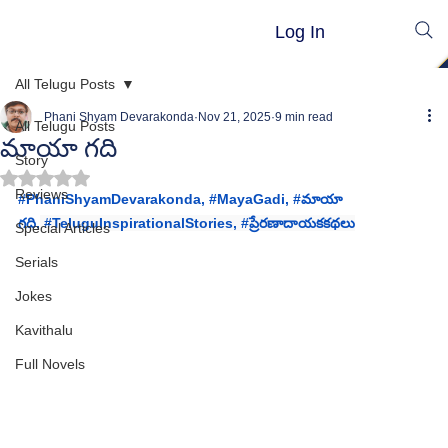
Log In
All Telugu Posts
Phani Shyam Devarakonda
Nov 21, 2025
9 min read
All Telugu Posts
మాయా గది
Story
Rated NaN out of 5 stars.
Reviews
#
PhaniShyamDevarakonda
, #
MayaGadi
, 
#మ
ాయా 
గది
,
#TeluguInspirationalStories
, 
#ప
్రేరణాదాయకకథలు
Special Articles
Serials
Jokes
Kavithalu
Full Novels