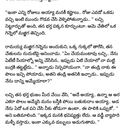
"ఇంకా ఎన్ని రోజులు అయ్యా మనకీ కష్టాలు.. రోజు ఎవడో ఒకడు 
వచ్చి ఇంటి ముందు గొడవ చేసి వెళ్ళిపోతున్నాడు.. " లచ్చి 
నిట్టూర్పుతో అంది, తన భర్త పక్కన కూర్చుంటూ. ఆమె చేతిలో ఒక 
గిన్నెలో మజ్జిగ తెచ్చింది. 
రామయ్య మజ్జిగ గిన్నెను అందుకుని, ఒక్క గుక్కలో తాగేసి, తన 
చేతులను నుదుటిపై ఆనించాడు. "ఏం చేయమంటావు లచ్చి.. నేను 
ఏటేటీ సేయాల్నో అన్ని చేసేసిన.. ఇప్పుడు ఏటి చేయాలో నా మట్టి 
బుర్రకి తట్టట్లేదు.. " అన్నాడు నిస్సహాయంగా. "నా తండ్రి నాకు ఈ 
పొలం ఇచ్చి పోయాడు, అతని తండ్రి అతనికి ఇచ్చాడు.. ఇప్పుడు 
నేను దాన్ని అమ్మేయాలా?"
లచ్చి తన భర్త భుజం మీద చేయి వేసి, "అదే అయ్యా.. ఉన్నా ఆ అర 
ఎకరా పొలం అమ్మేసి మనం బస్తీకి పోయి బతుకుదాం అయ్యా.. ఆడ 
నేను ఏదో ఒక పని చేసి నీకు తోడుగా ఉంటా.. ఈ పాలికి ఒప్పుకో.. " 
అని బతిమాలింది. "ఇక్కడ మనకి భవిష్యత్తు లేదు. ఆ వడ్డీ వ్యాపారి 
మళ్ళీ వస్తాడు, ఇంకా ఎక్కువ డబ్బులు అడుగుతాడు. "