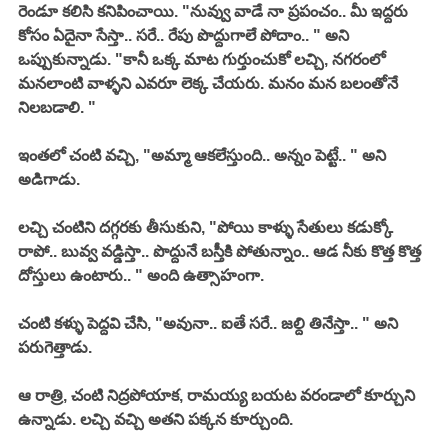
రెండూ కలిసి కనిపించాయి. "నువ్వు వాడే నా ప్రపంచం.. మీ ఇద్దరు 
కోసం ఏదైనా సేస్తా.. సరే.. రేపు పొద్దుగాలే పోదాం.. " అని 
ఒప్పుకున్నాడు. "కానీ ఒక్క మాట గుర్తుంచుకో లచ్చి, నగరంలో 
మనలాంటి వాళ్ళని ఎవరూ లెక్క చేయరు. మనం మన బలంతోనే 
నిలబడాలి. "
ఇంతలో చంటి వచ్చి, "అమ్మా ఆకలేస్తుంది.. అన్నం పెట్టే.. " అని 
అడిగాడు. 
లచ్చి చంటిని దగ్గరకు తీసుకుని, "పోయి కాళ్ళు సేతులు కడుక్కో 
రాపో.. బువ్వ వడ్డిస్తా.. పొద్దునే బస్తీకి పోతున్నాం.. ఆడ నీకు కొత్త కొత్త 
దోస్తులు ఉంటారు.. " అంది ఉత్సాహంగా. 
చంటి కళ్ళు పెద్దవి చేసి, "అవునా.. ఐతే సరే.. జల్ది తినేస్తా.. " అని 
పరుగెత్తాడు. 
ఆ రాత్రి, చంటి నిద్రపోయాక, రామయ్య బయట వరండాలో కూర్చుని 
ఉన్నాడు. లచ్చి వచ్చి అతని పక్కన కూర్చుంది. 