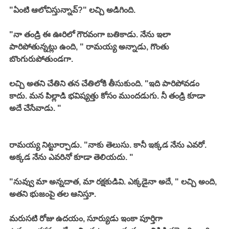
"ఏంటి ఆలోచిస్తున్నావ్?" లచ్చి అడిగింది. 
"నా తండ్రి ఈ ఊరిలో గౌరవంగా బతికాడు. నేను ఇలా 
పారిపోతున్నట్లు ఉంది, " రామయ్య అన్నాడు, గొంతు 
బొంగురుపోతుండగా. 
లచ్చి అతని చేతిని తన చేతిలోకి తీసుకుంది. "ఇది పారిపోవడం 
కాదు. మన పిల్లాడి భవిష్యత్తు కోసం ముందడుగు. నీ తండ్రి కూడా 
అదే చేసేవాడు. "
రామయ్య నిట్టూర్చాడు. "నాకు తెలుసు. కానీ ఇక్కడ నేను ఎవరో. 
అక్కడ నేను ఎవరినో కూడా తెలియదు. "
"నువ్వు మా అన్నదాత, మా రక్షకుడివి. ఎక్కడైనా అదే, " లచ్చి అంది, 
అతని భుజంపై తల ఆనిస్తూ. 
మరుసటి రోజు ఉదయం, సూర్యుడు ఇంకా పూర్తిగా 