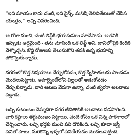
"ఇది మాయం కాదు చంటి, ఇది సైన్స్. మనిషి తెలివితేటలతో చేసిన 
యంత్రం, " లచ్చి వివరించింది. 
ఆ రోజు నుంచి, చంటి లిఫ్ట్‌కి భయపడటం మానేసాడు. అతనికి 
ఇప్పుడు అర్థమైంది - తను చూసింది ఒక లిఫ్ట్ అని, దానిలో పైకి కిందికి 
వెళ్ళొచ్చని. కొద్ది రోజులకు తెలుసుకొని తనకి ఉన్న భయాన్ని 
పోగొట్టుకున్నాడు. 
నగరంలో కొత్త విషయాలు నేర్చుకోవడం, కొత్త స్నేహితులను పొందడం 
మొదలుపెట్టాడు. అపార్ట్మెంట్‌లోని పిల్లలతో ఆడుకోవడం 
నేర్చుకున్నాడు. వారి ఆటలు వేరుగా ఉన్నా, చంటి త్వరగా అలవాటు 
పడ్డాడు. 
లచ్చి కుటుంబం నెమ్మదిగా నగర జీవితానికి అలవాటు పడసాగింది. 
వారి కష్టాలు తగ్గుముఖం పట్టాయి. చంటి కోసం ఒక చిన్న పాఠశాలలో 
చేర్పించారు. లచ్చి భర్తకు మంచి పని దొరికింది. లచ్చి కూడా ఇస్త్రీ 
పనితో పాటు, మరికొన్ని ఇళ్ళలో పనిచేయడం మొదలుపెట్టింది. 