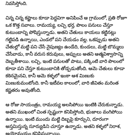
నివసిస్తోంది. 
చిన్న చిన్న కష్టాలు కూడా పెద్దవిగా అనిపించే ఆ గ్రామంలో, ప్రతి రోజూ 
ఒక కొత్త సవాలు. రామయ్య, లచ్చి భర్త, పొలం పనులు చేస్తూ 
కుటుంబాన్ని పోషిస్తున్నాడు. అతని చేతులు కాయలు కట్టినట్లు 
గట్టిపడి ఉన్నాయి, ఎండలో పని చేయడం వల్ల. ఒకప్పుడు అతని 
చేతుల్లో మట్టి పని చేసే నైపుణ్యం ఉండేది, కుండలు, మట్టి బొమ్మలు 
చేసేవాడు, కానీ వరుస కరువులు, అప్పులు అతని ఆత్మవిశ్వాసాన్ని 
దెబ్బతీశాయి. లచ్చి, ఇంటి పనులతో పాటు, పక్కింటి వారి పొలంలో 
కూడా పని చేస్తూ కుటుంబానికి తోడ్పడుతోంది. ఆమె చేతులు కూడా 
కఠినమైనవి, కానీ ఆమె కళ్ళలో ఇంకా ఆశ మిణుకు 
మిణుకుమంటోంది. కానీ ఇటీవల కాలంలో, వారి జీవితం మరింత 
కష్టతరం అవుతోంది. 
ఆ రోజు సాయంత్రం, రామయ్య అలసిపోయి ఇంటికి చేరుకున్నాడు. 
అతని ముఖంలో చింత స్పష్టంగా కనిపిస్తోంది, భుజాలు వంగిపోయి 
ఉన్నాయి. ఇంటి ముందు మట్టి దిబ్బపై కూర్చుని, దూరంగా 
అస్తమిస్తున్న సూర్యుడిని చూస్తూ ఉన్నాడు. అతని కళ్ళలో నిరాశ, 
అయోమయం కనిపిస్తున్నాయి. 