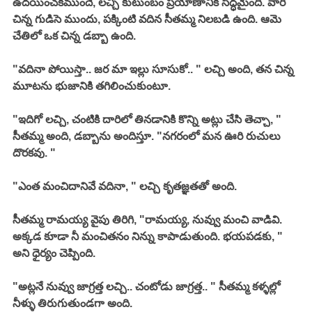
ఉదయించకముందే, లచ్చి కుటుంబం ప్రయాణానికి సిద్ధమైంది. వారి 
చిన్న గుడిసె ముందు, పక్కింటి వదిన సీతమ్మ నిలబడి ఉంది. ఆమె 
చేతిలో ఒక చిన్న డబ్బా ఉంది. 
"వదినా పోయిస్తా.. జర మా ఇల్లు సూసుకో.. " లచ్చి అంది, తన చిన్న 
మూటను భుజానికి తగిలించుకుంటూ. 
"ఇదిగో లచ్చి, చంటికి దారిలో తినడానికి కొన్ని అట్లు చేసి తెచ్చా, " 
సీతమ్మ అంది, డబ్బాను అందిస్తూ. "నగరంలో మన ఊరి రుచులు 
దొరకవు. "
"ఎంత మంచిదానివే వదినా, " లచ్చి కృతజ్ఞతతో అంది. 
సీతమ్మ రామయ్య వైపు తిరిగి, "రామయ్య, నువ్వు మంచి వాడివి. 
అక్కడ కూడా నీ మంచితనం నిన్ను కాపాడుతుంది. భయపడకు, " 
అని ధైర్యం చెప్పింది. 
"అట్లనే నువ్వు జాగ్రత్త లచ్చి.. చంటోడు జాగ్రత్త.. " సీతమ్మ కళ్ళల్లో 
నీళ్ళు తిరుగుతుండగా అంది. 