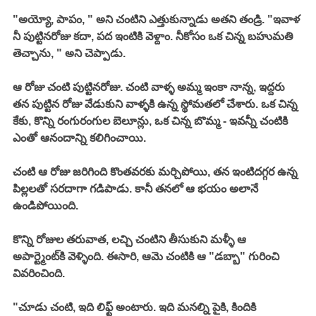
"అయ్యో, పాపం, " అని చంటిని ఎత్తుకున్నాడు అతని తండ్రి. "ఇవాళ 
నీ పుట్టినరోజు కదా, పద ఇంటికి వెళ్దాం. నీకోసం ఒక చిన్న బహుమతి 
తెచ్చాను, " అని చెప్పాడు. 
ఆ రోజు చంటి పుట్టినరోజు. చంటి వాళ్ళ అమ్మ ఇంకా నాన్న, ఇద్దరు 
తన పుట్టిన రోజు వేడుకుని వాళ్ళకి ఉన్న స్థోమతలో చేశారు. ఒక చిన్న 
కేకు, కొన్ని రంగురంగుల బెలూన్లు, ఒక చిన్న బొమ్మ - ఇవన్నీ చంటికి 
ఎంతో ఆనందాన్ని కలిగించాయి. 
చంటి ఆ రోజు జరిగింది కొంతవరకు మర్చిపోయి, తన ఇంటిదగ్గర ఉన్న 
పిల్లలతో సరదాగా గడిపాడు. కానీ తనలో ఆ భయం అలానే 
ఉండిపోయింది. 
కొన్ని రోజుల తరువాత, లచ్చి చంటిని తీసుకుని మళ్ళీ ఆ 
అపార్ట్మెంట్‌కి వెళ్ళింది. ఈసారి, ఆమె చంటికి ఆ "డబ్బా" గురించి 
వివరించింది. 
"చూడు చంటి, ఇది లిఫ్ట్ అంటారు. ఇది మనల్ని పైకి, కిందికి 