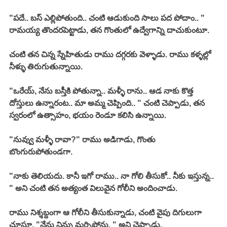
"పదే.. బస్ ఎల్లిపోతుంది.. చంటి ఆడుకుంది సాలు పద పోదాం.. " 
రామయ్య తొందరపెట్టాడు, తన గొంతులో ఉద్వేగాన్ని దాచుకుంటూ. 
చంటి తన చిన్న స్నేహితుడు రాము దగ్గరకు వెళ్ళాడు. రాము కళ్ళల్లో 
నీళ్ళు తిరుగుతున్నాయి. 
"ఒరేయ్, నేను బస్తీకి పోతున్నా.. మళ్ళీ రాను.. ఆడ నాకు కొత్త 
దోస్తులు ఉన్నారంట.. మా అమ్మ చెప్పింది.. " చంటి చెప్పాడు, తన 
స్వరంలో ఉత్సాహం, భయం రెండూ కలిసి ఉన్నాయి. 
"నువ్వు మళ్ళీ రావా?" రాము అడిగాడు, గొంతు 
బొంగురుపోతుండగా. 
"నాకు తెలియదు. కానీ ఇగో రాము.. నా గోలి తీసుకో.. నీకు ఇస్తున్న.. 
" అని చంటి తన అత్యంత విలువైన గోలీని అందించాడు. 
రాము నిశ్శబ్దంగా ఆ గోలీని తీసుకున్నాడు, చంటి వైపు దిగులుగా 
చూస్తూ. "నేను నిన్ను మర్చిపోను, " అని చెప్పాడు. 