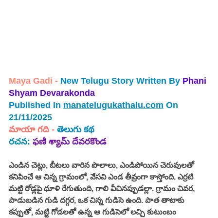
Maya Gadi 
- 
New Telugu Story Written By 
Phani 
Shyam Devarakonda
Published In 
manatelugukathalu.com
 On 
21/11/2025
మాయా గది
 - 
తెలుగు 
కథ
రచన: 
ఫణి శ్యామ్ దేవరకొండ
ఎండిన చెట్లు, బీటలు వారిన పొలాలు, ఎండిపోయిన చెరువులతో 
కనిపించే ఆ చిన్న గ్రామంలో, వేసవి ఎండ తీవ్రంగా కాస్తోంది. ఎర్రటి 
మట్టి రోడ్లపై ధూళి రేగుతుంది, గాలి వీచినప్పుడల్లా. గ్రామం చివర, 
పాడుబడిన గుడి దగ్గర, ఒక చిన్న గుడిసె ఉంది. పాత తాటాకు 
కప్పుతో, మట్టి గోడలతో ఉన్న ఆ గుడిసెలో లచ్చి కుటుంబం 