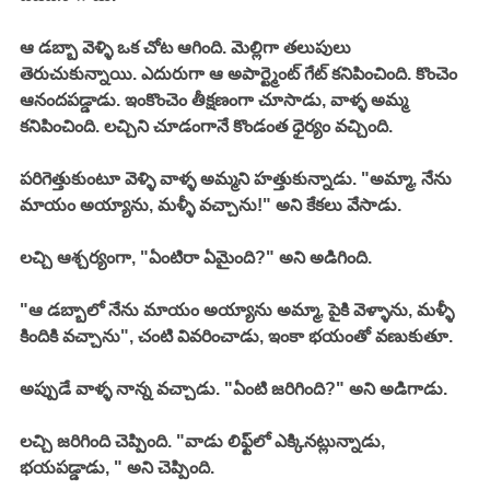
ఆ డబ్బా వెళ్ళి ఒక చోట ఆగింది. మెల్లిగా తలుపులు 
తెరుచుకున్నాయి. ఎదురుగా ఆ అపార్ట్మెంట్ గేట్ కనిపించింది. కొంచెం 
ఆనందపడ్డాడు. ఇంకొంచెం తీక్షణంగా చూసాడు, వాళ్ళ అమ్మ 
కనిపించింది. లచ్చిని చూడంగానే కొండంత ధైర్యం వచ్చింది. 
పరిగెత్తుకుంటూ వెళ్ళి వాళ్ళ అమ్మని హత్తుకున్నాడు. "అమ్మా, నేను 
మాయం అయ్యాను, మళ్ళీ వచ్చాను!" అని కేకలు వేసాడు. 
లచ్చి ఆశ్చర్యంగా, "ఏంటిరా ఏమైంది?" అని అడిగింది. 
"ఆ డబ్బాలో నేను మాయం అయ్యాను అమ్మా, పైకి వెళ్ళాను, మళ్ళీ 
కిందికి వచ్చాను", చంటి వివరించాడు, ఇంకా భయంతో వణుకుతూ. 
అప్పుడే వాళ్ళ నాన్న వచ్చాడు. "ఏంటి జరిగింది?" అని అడిగాడు. 
లచ్చి జరిగింది చెప్పింది. "వాడు లిఫ్ట్‌లో ఎక్కినట్లున్నాడు, 
భయపడ్డాడు, " అని చెప్పింది. 