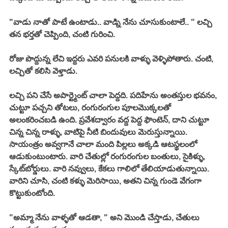
"వాడు నాతో పాటే ఉంటాడు.. వాడ్ని నేను చూసుకుంటాలే.. " లచ్చి 
తన భర్తతో చెప్పింది, చంటి గురించి. 
రోజు పొద్దున్న లేచి ఇద్దరు ఎవరి పనులకి వాళ్ళు వెళ్ళిపోతారు. చంటి, 
లచ్చితో కలిసి వెళ్తాడు. 
లచ్చి పని చేసే అపార్ట్మెంట్ చాలా పెద్దది. పదిహేను అంతస్తుల భవనం, 
చుట్టూ పచ్చని తోటలు, రంగురంగుల పూలమొక్కలతో 
అలంకరించబడి ఉంది. ప్రవేశద్వారం వద్ద పెద్ద ఫౌంటెన్, దాని చుట్టూ 
చిన్న చిన్న రాళ్ళు, వాటిపై నీటి బిందువులు మెరుస్తున్నాయి. 
సాయంత్రం అవ్వగానే చాలా మంది పిల్లలు అక్కడి ఆటస్థలంలో 
ఆడుకుంటుంటారు. వారి చేతుల్లో రంగురంగుల బంతులు, సైకిళ్ళు, 
స్కేట్‌బోర్డులు. వారి నవ్వులు, కేకలు గాలిలో తేలియాడుతున్నాయి. 
వారిని చూసి, చంటి కళ్ళు మెరిసాయి, అతని చిన్న గుండె వేగంగా 
కొట్టుకుంటోంది. 
"అమ్మా నేను వాళ్ళతో ఆడతా, " అని మొండి చేస్తాడు, చేతులు 