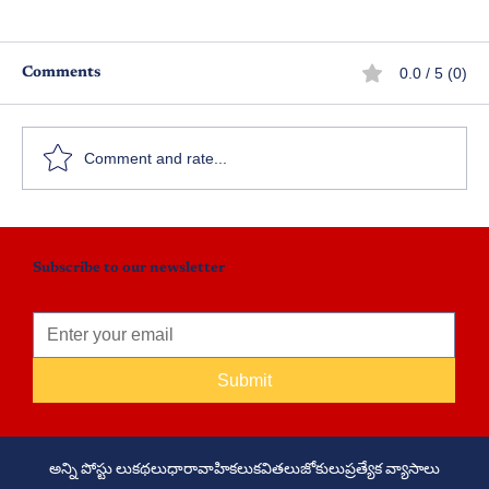
0.0 / 5 (0)
Comments
హితుడు
క
Comment and rate...
Subscribe to our newsletter
Submit
అన్ని పోస్టు లు
కథలు
ధారావాహికలు
కవితలు
జోకులు
ప్రత్యేక వ్యాసాలు