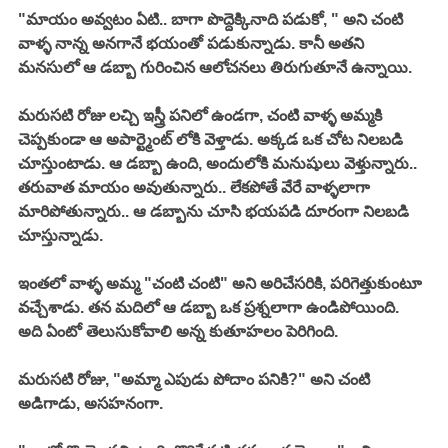
"మాయం అవ్వటం ఏటి.. బాగా పొద్దెక్కినాది పడుకో, " అని చంటి 
వాళ్ళ నాన్న అనగానే భయంతో పడుకున్నాడు. కానీ అతని 
మనసులో ఆ డబ్బా గురించిన ఆలోచనలు తిరుగుతూనే ఉన్నాయి. 
మరుసటి రోజు లచ్చి ఇస్త్రీ పనిలో ఉండగా, చంటి వాళ్ళ అమ్మకి 
చెప్పకుండా ఆ అపార్ట్మెంట్ లోకి వెళ్తాడు. అక్కడ ఒక చోట నిలబడి 
చూస్తుంటాడు. ఆ డబ్బా ఉంది, అందులోకి మనుషులు వెళ్తున్నారు.. 
తరువాత మాయం అవుతున్నారు.. లేకపోతే వేరే వాళ్ళలాగా 
మారిపోతున్నారు.. ఆ డబ్బాను చూసి భయపడి దూరంగా నిలబడి 
చూస్తున్నాడు. 
ఇంతలో వాళ్ళ అమ్మ "చంటి చంటి" అని అరిచేసరికి, పరిగెత్తుకుంటూ 
వచ్చేశాడు. తన మదిలో ఆ డబ్బా ఒక ప్రశ్నలాగా ఉండిపోయింది. 
అది ఏంటో తెలుసుకోవాలి అన్న కుతూహలం పెరిగింది. 
మరుసటి రోజు, "అమ్మా ఎపుడు పోదాం పనికి?" అని చంటి 
అడిగాడు, అసహనంగా. 