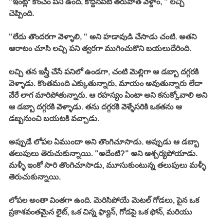
"ఇంట్లో కొంచెం పని ఉంది, కొద్దిసేపటి తరువాత వెళ్దాం, " లచ్చి 
చెప్పింది. 
"లేదు తొందరగా వెళ్ళాలి, " అని హడావుడి చేసాడు చంటి. అతని 
ఆరాటం చూసి లచ్చి పని త్వరగా ముగించుకొని బయలుదేరింది. 
లచ్చి తన ఇస్త్రీ చేసే పనిలో ఉండగా, చంటి మెల్లిగా ఆ డబ్బా దగ్గరకి 
వెళ్ళాడు. కొంతమంది ఎక్కుతున్నారు, మాయం అవుతున్నారు లేదా 
వేరే లాగ మారిపోతున్నారు. ఆ రహస్యం ఏంటా అని కనుక్కోవాలి అని 
ఆ డబ్బా దగ్గరకి వెళ్ళాడు. తను దగ్గరకి వెళ్ళేసరికి ఒకతను ఆ 
డబ్బనుంచి బయటకి వచ్చాడు. 
అప్పుడే లోపల ఏముందా అని తొంగిచూసాడు. అప్పుడు ఆ డబ్బా 
తలుపులు తెరుచుకున్నాయి. "అదేంటి?" అని ఆశ్చర్యపోయాడు. 
మళ్ళీ ఇంకో సారి తొంగిచూసాడు, మూసుకుంటున్న తలుపులు మళ్ళీ 
తెరుచుకున్నాయి. 
లోపల అంతా వింతగా ఉంది. మెరిసిపోయే మెటల్ గోడలు, పైన ఒక 
ప్రకాశవంతమైన లైట్, ఒక చిన్న ఫ్యాన్, గోడపై ఒక ఫోన్, మరియు 