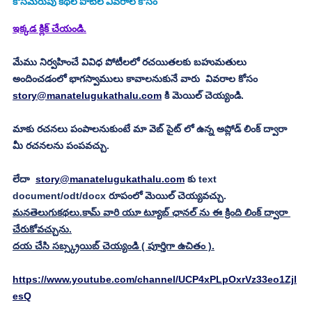
కొసమెరుపు
కథల పోటీల వివరాల కోసం
ఇక్కడ క్లిక్ చేయండి.
మేము నిర్వహించే వివిధ పోటీలలో రచయితలకు బహుమతులు 
అందించడంలో భాగస్వాములు కావాలనుకునే వారు  వివరాల కోసం 
story@manatelugukathalu.com
 కి మెయిల్ చెయ్యండి.
మాకు రచనలు పంపాలనుకుంటే మా వెబ్ సైట్ లో ఉన్న అప్లోడ్ లింక్ ద్వారా 
మీ రచనలను పంపవచ్చు.
లేదా  
story@manatelugukathalu.com
 కు text 
document/odt/docx రూపంలో మెయిల్ చెయ్యవచ్చు. 
మనతెలుగుకథలు.కామ్ వారి యూ ట్యూబ్ ఛానల్ ను ఈ క్రింది లింక్ ద్వారా 
చేరుకోవచ్చును.
దయ చేసి సబ్స్క్రయిబ్ చెయ్యండి ( పూర్తిగా ఉచితం ).
https://www.youtube.com/channel/UCP4xPLpOxrVz33eo1Zjl
esQ