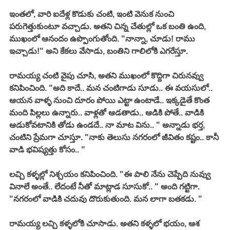
ఇంతలో, వారి ఐదేళ్ల కొడుకు చంటి, ఇంటి వెనుక నుంచి 
పరుగెత్తుకుంటూ వచ్చాడు. అతని చిన్న చేతుల్లో ఒక బంతి ఉంది, 
ముఖంలో ఆనందం ఉప్పొంగుతోంది. "నాన్నా, చూడు! రాము 
ఇచ్చాడు!" అని కేకలు వేసాడు, బంతిని గాలిలోకి ఎగరేస్తూ. 
రామయ్య చంటి వైపు చూసి, అతని ముఖంలో కొద్దిగా చిరునవ్వు 
కనిపించింది. "అది కాదే.. మన చంటిగాడు సూడు.. ఈ వయసులో.. 
ఆయన వాళ్ళ నుంచి దూరం పోయి ఎట్టా ఉంటాడే.. ఇక్కడైతే కొంత 
మంది పిల్లలు ఉన్నారు.. వాళ్లతో ఆడతాడు.. ఆడికి పోతే.. వాడికి 
ఆడుకోవటానికి తోడు ఉండదే.. నా మాట విను.. " అన్నాడు భర్త, 
చంటిని ప్రేమగా చూస్తూ. "నాకు తెలుసు నగరంలో జీవితం కష్టం.. కానీ 
వాడి భవిష్యత్తు కోసం.. "
లచ్చి కళ్ళల్లో నిశ్చయం కనిపించింది. "ఈ పాలి నేను చెప్పేది నువ్వు 
వినాలే అంతే.. లేదంటే నీతో మాట్లాడ సూసుకో.. " అంది గట్టిగా. 
"నగరంలో వాడికి చదువు దొరుకుతుంది. మన లాగా బతకడు. "
రామయ్య లచ్చి కళ్ళలోకి చూసాడు. అతని కళ్ళలో భయం, ఆశ 