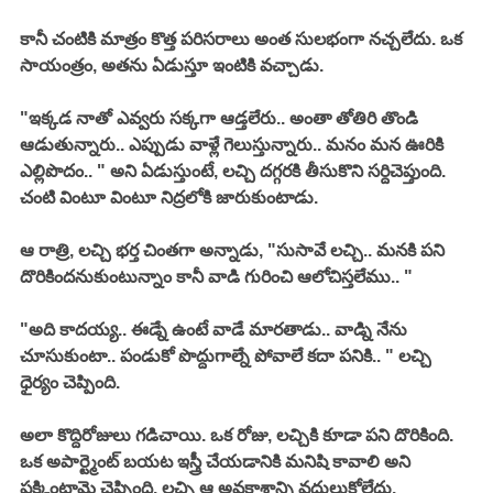
కానీ చంటికి మాత్రం కొత్త పరిసరాలు అంత సులభంగా నచ్చలేదు. ఒక 
సాయంత్రం, అతను ఏడుస్తూ ఇంటికి వచ్చాడు. 
"ఇక్కడ నాతో ఎవ్వరు సక్కగా ఆడ్తలేరు.. అంతా తోతిరి తొండి 
ఆడుతున్నారు.. ఎప్పుడు వాళ్లే గెలుస్తున్నారు.. మనం మన ఊరికి 
ఎల్లిపొదం.. " అని ఏడుస్తుంటే, లచ్చి దగ్గరకి తీసుకొని సర్దిచెప్తుంది. 
చంటి వింటూ వింటూ నిద్రలోకి జారుకుంటాడు. 
ఆ రాత్రి, లచ్చి భర్త చింతగా అన్నాడు, "సుసావే లచ్చి.. మనకి పని 
దొరికిందనుకుంటున్నాం కానీ వాడి గురించి ఆలోచిస్తలేము.. "
"అది కాదయ్య.. ఈడ్నే ఉంటే వాడే మారతాడు.. వాడ్ని నేను 
చూసుకుంటా.. పండుకో పొద్దుగాల్నే పోవాలే కదా పనికి.. " లచ్చి 
ధైర్యం చెప్పింది. 
అలా కొద్దిరోజులు గడిచాయి. ఒక రోజు, లచ్చికి కూడా పని దొరికింది. 
ఒక అపార్ట్మెంట్ బయట ఇస్త్రీ చేయడానికి మనిషి కావాలి అని 
పక్కింటామె చెప్పింది. లచ్చి ఆ అవకాశాన్ని వదులుకోలేదు. 