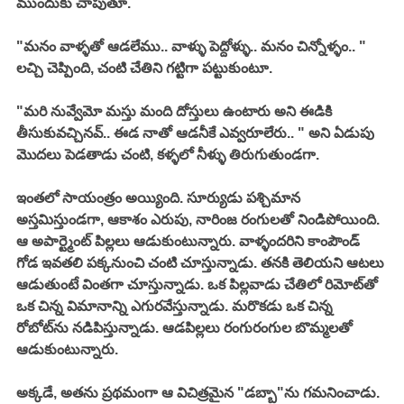
ముందుకు చాపుతూ. 
"మనం వాళ్ళతో ఆడలేము.. వాళ్ళు పెద్దోళ్ళు.. మనం చిన్నోళ్ళం.. " 
లచ్చి చెప్పింది, చంటి చేతిని గట్టిగా పట్టుకుంటూ. 
"మరి నువ్వేమో మస్తు మంది దోస్తులు ఉంటారు అని ఈడికి 
తీసుకువచ్చినవ్.. ఈడ నాతో ఆడనీకే ఎవ్వరూలేరు.. " అని ఏడుపు 
మొదలు పెడతాడు చంటి, కళ్ళలో నీళ్ళు తిరుగుతుండగా. 
ఇంతలో సాయంత్రం అయ్యింది. సూర్యుడు పశ్చిమాన 
అస్తమిస్తుండగా, ఆకాశం ఎరుపు, నారింజ రంగులతో నిండిపోయింది. 
ఆ అపార్ట్మెంట్ పిల్లలు ఆడుకుంటున్నారు. వాళ్ళందరిని కాంపౌండ్ 
గోడ ఇవతలి పక్కనుంచి చంటి చూస్తున్నాడు. తనకి తెలియని ఆటలు 
ఆడుతుంటే వింతగా చూస్తున్నాడు. ఒక పిల్లవాడు చేతిలో రిమోట్‌తో 
ఒక చిన్న విమానాన్ని ఎగురవేస్తున్నాడు. మరొకడు ఒక చిన్న 
రోబోట్‌ను నడిపిస్తున్నాడు. ఆడపిల్లలు రంగురంగుల బొమ్మలతో 
ఆడుకుంటున్నారు. 
అక్కడే, అతను ప్రథమంగా ఆ విచిత్రమైన "డబ్బా"ను గమనించాడు. 