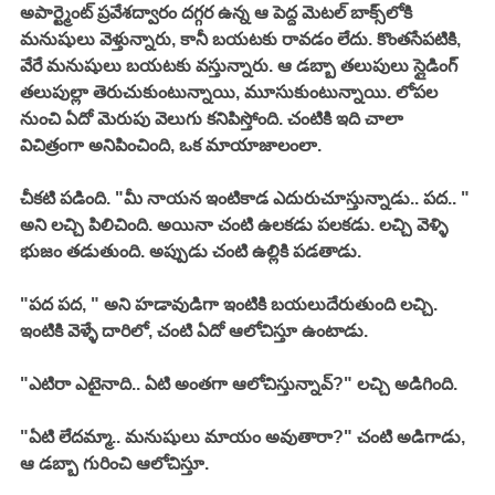
అపార్ట్మెంట్ ప్రవేశద్వారం దగ్గర ఉన్న ఆ పెద్ద మెటల్ బాక్స్‌లోకి 
మనుషులు వెళ్తున్నారు, కానీ బయటకు రావడం లేదు. కొంతసేపటికి, 
వేరే మనుషులు బయటకు వస్తున్నారు. ఆ డబ్బా తలుపులు స్లైడింగ్ 
తలుపుల్లా తెరుచుకుంటున్నాయి, మూసుకుంటున్నాయి. లోపల 
నుంచి ఏదో మెరుపు వెలుగు కనిపిస్తోంది. చంటికి ఇది చాలా 
విచిత్రంగా అనిపించింది, ఒక మాయాజాలంలా. 
చీకటి పడింది. "మీ నాయన ఇంటికాడ ఎదురుచూస్తున్నాడు.. పద.. " 
అని లచ్చి పిలిచింది. అయినా చంటి ఉలకడు పలకడు. లచ్చి వెళ్ళి 
భుజం తడుతుంది. అప్పుడు చంటి ఉల్లికి పడతాడు. 
"పద పద, " అని హడావుడిగా ఇంటికి బయలుదేరుతుంది లచ్చి. 
ఇంటికి వెళ్ళే దారిలో, చంటి ఏదో ఆలోచిస్తూ ఉంటాడు. 
"ఎటిరా ఎటైనాది.. ఏటి అంతగా ఆలోచిస్తున్నావ్?" లచ్చి అడిగింది. 
"ఏటి లేదమ్మా.. మనుషులు మాయం అవుతారా?" చంటి అడిగాడు, 
ఆ డబ్బా గురించి ఆలోచిస్తూ. 