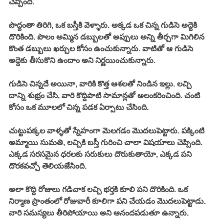
చెప్పింది. 
పొద్దంతా తిరిగి, ఒక బస్తీకి వెళ్ళారు. అక్కడ ఒక చిన్న గుడిసె అద్దెకి 
దొరికింది. పొలం అమ్మిన డబ్బులతో అప్పులు అన్ని తీర్చగా మిగిలిన 
కొంత డబ్బులు ఖర్చుల కోసం ఉంచుకున్నారు. వాటితో ఆ గుడిసె 
అద్దెకు తీసుకొని ఉందాం అని నిర్ణయించుకున్నారు. 
గుడిసె చిన్నదే అయినా, వారికి కొత్త ఆశలతో నిండిన ఇల్లు. లచ్చి 
దాన్ని శుభ్రం చేసి, వారి కొద్దిపాటి సామాన్లతో అలంకరించింది. చంటి 
కోసం ఒక మూలలో చిన్న పడక ఏర్పాటు చేసింది. 
చుట్టుపక్కల వాళ్ళతో స్నేహంగా మెలగడం మొదలుపెట్టారు. పక్కింటి 
అమ్మాయి సుమతి, లచ్చికి బస్తీ గురించి చాలా విషయాలు చెప్పింది. 
ఎక్కడ సరసమైన ధరలకు సరుకులు దొరుకుతాయో, ఎక్కడ పని 
దొరకవచ్చో తెలియజేసింది. 
అలా కొద్ది రోజులు గడిచాక లచ్చి భర్తకి కూలి పని దొరికింది. ఒక 
నిర్మాణ ప్రాంతంలో రోజువారీ కూలిగా పని చేయడం మొదలుపెట్టాడు. 
వారి సమస్యలు తీరిపోయాయి అని ఆనందపడుతూ ఉన్నారు. 