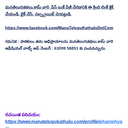
మనతెలుగుకథలు.కామ్ వారి  ఫేస్ బుక్ పేజీ చేరడానికి ఈ క్రింది లింక్ క్లిక్ 
చేయండి. లైక్ చేసి, సబ్స్క్రయిబ్ చెయ్యండి.
https://www.facebook.com/ManaTeluguKathaluDotCom
గమనిక : పాఠకులు తమ అభిప్రాయాలను మనతెలుగుకథలు.కామ్ వారి 
అఫీషియల్ వాట్స్ అప్ నెంబర్ : 63099 58851 కు పంపవచ్చును.
రచయిత పరిచయం: 
https://www.manatelugukathalu.com/profile/
phanishya