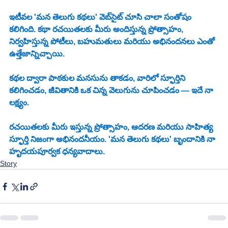
ఇటీవల 'మన తెలుగు కథలు' వెబ్‌సైట్ చూసి చాలా సంతోషం 
కలిగింది. కథా రచయితలకు మీరు అందిస్తున్న ప్రోత్సాహం, 
నిర్వహిస్తున్న పోటీలు, బహుమతులు మరియు అభినందనలు ఎంతో 
ఉత్తేజాన్నిచ్చాయి.
కథల ద్వారా పాఠకుల మనసును తాకడం, వారిలో స్ఫూర్తిని 
కలిగించడం, జీవితానికి ఒక చిన్న వెలుగును చూపించడం — ఇదే నా 
లక్ష్యం.
రచయితలకు మీరు ఇస్తున్న ప్రోత్సాహం, ఆదరణ మరియు సాహిత్య 
స్ఫూర్తి నిజంగా అభినందనీయం. 'మన తెలుగు కథలు' బృందానికి నా 
హృదయపూర్వక ధన్యవాదాలు.
Story