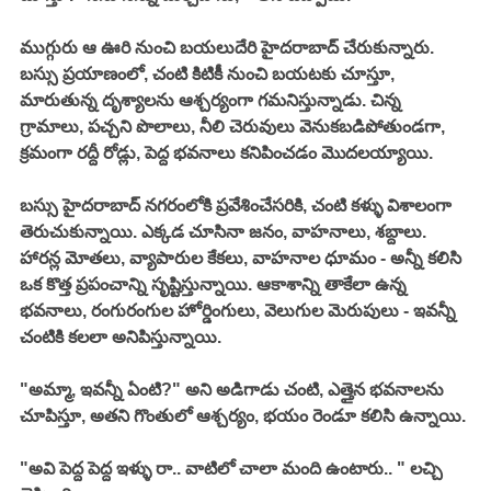
ముగ్గురు ఆ ఊరి నుంచి బయలుదేరి హైదరాబాద్ చేరుకున్నారు. 
బస్సు ప్రయాణంలో, చంటి కిటికీ నుంచి బయటకు చూస్తూ, 
మారుతున్న దృశ్యాలను ఆశ్చర్యంగా గమనిస్తున్నాడు. చిన్న 
గ్రామాలు, పచ్చని పొలాలు, నీలి చెరువులు వెనుకబడిపోతుండగా, 
క్రమంగా రద్దీ రోడ్లు, పెద్ద భవనాలు కనిపించడం మొదలయ్యాయి. 
బస్సు హైదరాబాద్ నగరంలోకి ప్రవేశించేసరికి, చంటి కళ్ళు విశాలంగా 
తెరుచుకున్నాయి. ఎక్కడ చూసినా జనం, వాహనాలు, శబ్దాలు. 
హారన్ల మోతలు, వ్యాపారుల కేకలు, వాహనాల ధూమం - అన్నీ కలిసి 
ఒక కొత్త ప్రపంచాన్ని సృష్టిస్తున్నాయి. ఆకాశాన్ని తాకేలా ఉన్న 
భవనాలు, రంగురంగుల హోర్డింగులు, వెలుగుల మెరుపులు - ఇవన్నీ 
చంటికి కలలా అనిపిస్తున్నాయి. 
"అమ్మా, ఇవన్నీ ఏంటి?" అని అడిగాడు చంటి, ఎత్తైన భవనాలను 
చూపిస్తూ, అతని గొంతులో ఆశ్చర్యం, భయం రెండూ కలిసి ఉన్నాయి. 
"అవి పెద్ద పెద్ద ఇళ్ళు రా.. వాటిలో చాలా మంది ఉంటారు.. " లచ్చి 