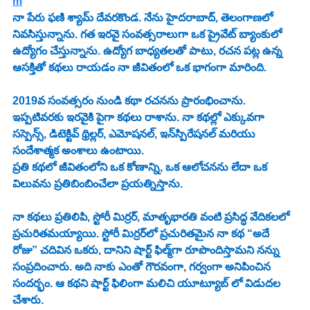
m
నా పేరు ఫణి శ్యామ్ దేవరకొండ. నేను హైదరాబాద్, తెలంగాణలో 
నివసిస్తున్నాను. గత ఇరవై సంవత్సరాలుగా ఒక ప్రైవేట్ బ్యాంకులో 
ఉద్యోగం చేస్తున్నాను. ఉద్యోగ బాధ్యతలతో పాటు, రచన పట్ల ఉన్న 
ఆసక్తితో కథలు రాయడం నా జీవితంలో ఒక భాగంగా మారింది.
2019వ సంవత్సరం నుండి కథా రచనను ప్రారంభించాను. 
ఇప్పటివరకు ఇరవైకి పైగా కథలు రాశాను. నా కథల్లో ఎక్కువగా 
సస్పెన్స్, డిటెక్టివ్ థ్రిల్లర్, ఎమోషనల్, ఇన్‌స్పిరేషనల్ మరియు 
సందేశాత్మక అంశాలు ఉంటాయి. 
ప్రతి కథలో జీవితంలోని ఒక కోణాన్ని, ఒక ఆలోచనను లేదా ఒక 
విలువను ప్రతిబింబించేలా ప్రయత్నిస్తాను.
నా కథలు ప్రతిలిపి, స్టోరీ మిర్రర్, మాతృభారతి వంటి ప్రసిద్ధ వేదికలలో 
ప్రచురితమయ్యాయి. స్టోరీ మిర్రర్‌లో ప్రచురితమైన నా కథ “అదే 
రోజు” చదివిన ఒకరు, దానిని షార్ట్ ఫిల్మ్‌గా రూపొందిస్తామని నన్ను 
సంప్రదించారు. అది నాకు ఎంతో గౌరవంగా, గర్వంగా అనిపించిన 
సందర్భం. ఆ కథని షార్ట్ ఫిలింగా మలిచి యూట్యూబ్ లో విడుదల 
చేశారు.