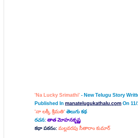
'Na Lucky Srimathi' 
- New Telugu Story Writ
Published In
manatelugukathalu.com
On 11/
'నా లక్కీ శ్రీమతి'
తెలుగు కథ
రచన:
తాత మోహనకృష్ణ
కథా పఠనం:
 మల్లవరపు సీతారాం కుమార్