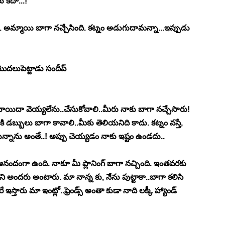
 కదా...!"
. అమ్మాయి బాగా నచ్చేసింది. కట్నం అడుగుదామన్నా...ఇప్పుడు 
ొదలుపెట్టాడు సందీప్
ి వాయిదా వెయ్యలేను..చేసుకోవాలి..మీరు నాకు బాగా నచ్చేసారు! 
ి డబ్బులు బాగా కావాలి..మీకు తెలియనిది కాదు. కట్నం వస్తే, 
ున్నాను అంతే..! అప్పు చెయ్యడం నాకు ఇష్టం ఉండదు..
ందంగా ఉంది. నాకూ మీ ప్లానింగ్ బాగా నచ్చింది. ఇంతవరకు 
అని అందరు అంటారు. మా నాన్న కు, నేను పుట్టాకా..బాగా కలిసి 
ఇస్తారు మా ఇంట్లో..ఫ్రెండ్స్ అంతా కుడా నాది లక్కీ హ్యాండ్ 