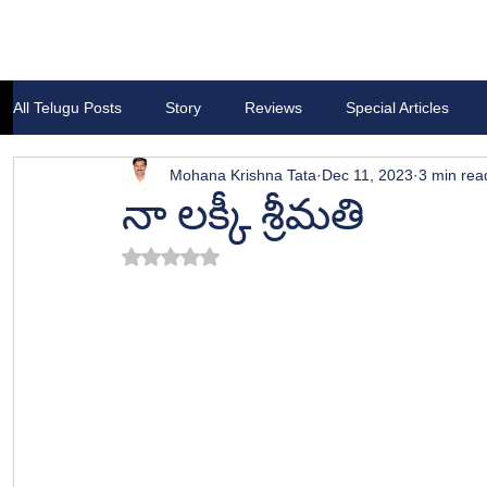
All Telugu Posts
Story
Reviews
Special Articles
Mohana Krishna Tata
Dec 11, 2023
3 min rea
నా లక్కీ శ్రీమతి
Rated NaN out of 5 stars.