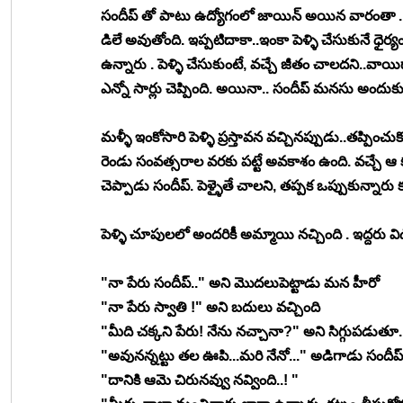
సందీప్ తో పాటు ఉద్యోగంలో జాయిన్ అయిన వారంతా ..పెద
డిలే అవుతోంది. ఇప్పటిదాకా..ఇంకా పెళ్ళి చేసుకునే ధైర్
ఉన్నారు . పెళ్ళి చేసుకుంటే, వచ్చే జీతం చాలదని..వాయిద
ఎన్నో సార్లు చెప్పింది. అయినా.. సందీప్ మనసు అందుకు
మళ్ళీ ఇంకోసారి పెళ్ళి ప్రస్తావన వచ్చినప్పుడు..తప్పించ
రెండు సంవత్సరాల వరకు పట్టే అవకాశం ఉంది. వచ్చే ఆ క
చెప్పాడు సందీప్. పెళ్ళైతే చాలని, తప్పక ఒప్పుకున్నారు 
పెళ్ళి చూపులలో అందరికీ అమ్మాయి నచ్చింది . ఇద్దరు వి
"నా పేరు సందీప్.." అని మొదలుపెట్టాడు మన హీరో 
"నా పేరు స్వాతి !" అని బదులు వచ్చింది 
"మీది చక్కని పేరు! నేను నచ్చానా?" అని సిగ్గుపడుతూ..
"అవునన్నట్టు తల ఊపి...మరి నేనో..." అడిగాడు సందీప్
"దానికి ఆమె చిరునవ్వు నవ్వింది..! "