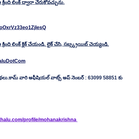
ంది లింక్ ద్వారా చేరుకోవచ్చును.
LpOxrVz33eo1ZjlesQ
ంది లింక్ క్లిక్ చేయండి. లైక్ చేసి, సబ్స్క్రయిబ్ చెయ్యండి.
haluDotCom
కామ్ వారి అఫీషియల్ వాట్స్ అప్ నెంబర్ : 63099 58851 కు 
thalu.com/profile/mohanakrishna