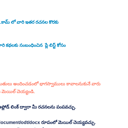
ు.కామ్ లో వారి ఇతర రచనల కొరకు 
కథలకు సంబంధించిన  ప్లే లిస్ట్ కోసం 
మతులు అందించడంలో భాగస్వాములు కావాలనుకునే వారు  
ి మెయిల్ చెయ్యండి.
్లోడ్ లింక్ ద్వారా మీ రచనలను పంపవచ్చు.
 document/odt/docx రూపంలో మెయిల్ చెయ్యవచ్చు. 