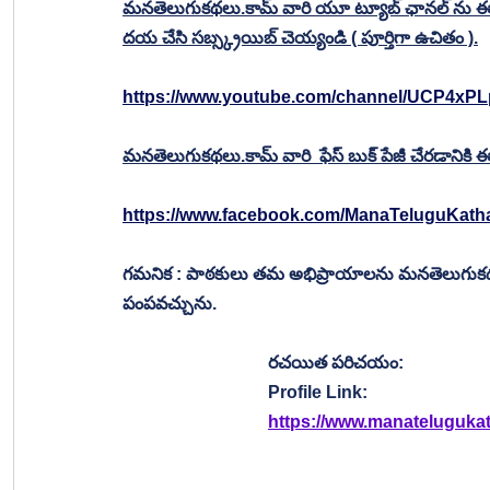
మనతెలుగుకథలు.కామ్ వారి యూ ట్యూబ్ ఛానల్ ను ఈ క్రి
దయ చేసి సబ్స్క్రయిబ్ చెయ్యండి ( పూర్తిగా ఉచితం ).
https://www.youtube.com/channel/UCP4xP
మనతెలుగుకథలు.కామ్ వారి  ఫేస్ బుక్ పేజీ చేరడానికి ఈ క్రి
https://www.facebook.com/ManaTeluguKat
గమనిక : పాఠకులు తమ అభిప్రాయాలను మనతెలుగుకథలు.
పంపవచ్చును.
రచయిత పరిచయం:
Profile Link:
https://www.manateluguka