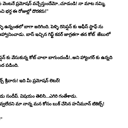
కు వెంటనే ప్రమోషన్ వచ్చేస్తుందేమో..చూడండి! నా మాట నమ్మి, 
 భర్త ఈ రోజుల్లో దొరకరు!"
 ఉన్నంతలో బాగా జరిగింది. పెళ్ళి రిసెప్షన్ కు ఆఫీస్ స్టాఫ్ ను 
ానించాడు. బాస్ ఇచ్చిన గిఫ్ట్ కవర్ జాగ్రతగా తన కోట్  జేబులో 
ెప్షన్ కు వేసుకున్న కోట్ చాలా బాగుందండీ!..అని హ్యాంగర్ కు ఉన్నది 
ంద పడింది. 
్ శ్రీవారు! ఇది మీ ప్రమోషన్ లెటర్!
ు సందీప్. విషయం తెలిసి...ఎగిరి గంతేశాడు. 
వ్వలేదని మా నాన్న మన కోసం బుక్ చేసిన హనీమూన్ టికెట్స్!
ి"