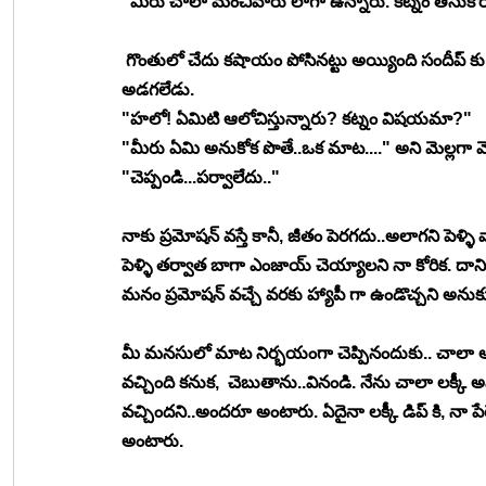
"మీరు చాలా మంచివారు లాగా ఉన్నారు. కట్నం తీసుకోరు
 గొంతులో చేదు కషాయం పోసినట్టు అయ్యింది సందీప్ కు
అడగలేడు.
"హలో! ఏమిటి ఆలోచిస్తున్నారు? కట్నం విషయమా?"
"మీరు ఏమి అనుకోక పొతే..ఒక మాట...." అని మెల్లగా మ
"చెప్పండి...పర్వాలేదు.."
నాకు ప్రమోషన్ వస్తే కానీ, జీతం పెరగదు..అలాగని పెళ్ళ
పెళ్ళి తర్వాత బాగా ఎంజాయ్ చెయ్యాలని నా కోరిక. దానిక
మనం ప్రమోషన్ వచ్చే వరకు హ్యాపీ గా ఉండొచ్చని అనుక
మీ మనసులో మాట నిర్భయంగా చెప్పినందుకు.. చాలా ఆన
వచ్చింది కనుక,  చెబుతాను..వినండి. నేను చాలా లక్కీ 
వచ్చిందని..అందరూ అంటారు. ఏదైనా లక్కీ డిప్ కి, నా పేరే 
అంటారు. 