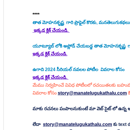
****
తాత మోహనకృష్ణ  గారి ప్రొఫైల్ కొరకు, మనతెలుగుకథల
 ఇక్కడ క్లిక్ చేయండి. 
యూట్యూబ్ లోకి అప్లోడ్ చేయబడ్డ తాత మోహనకృష్ణ  గారి 
ఇక్కడ క్లిక్ చేయండి.
ఉగాది 2024 సీరియల్ నవలల పోటీల  వివరాల కోసం 
ఇక్కడ క్లిక్ చేయండి. 
మేము నిర్వహించే వివిధ పోటీలలో రచయితలకు బహు
వివరాల కోసం 
story@manatelugukathalu.com
క
మాకు రచనలు పంపాలనుకుంటే మా వెబ్ సైట్ లో ఉన్న అప
లేదా  
story@manatelugukathalu.com
 కు text