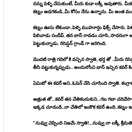
నన్ను పెళ్ళి చేసుకుంటే, మీరు కుడా లక్కీ అవుతారు. మీ
కట్నం అడగకండి..మీ కోసం నేను ఉన్నాను. మీ అంత మంచి
కట్నం ఊసు లేకుండా..పెళ్ళి ముహూర్తం ఫిక్స్ చేసారు. పెళ్ళి
పిలిచాడు సందీప్. తన బాస్ రావడం చూసి..సాదరంగా ఆహ్వ
పెట్టుకున్నాడు. రిసెప్షన్ గ్రాండ్ గా జరిగింది.
మొదటి రాత్రి గదిలో కి వచ్చిన స్వాతి, భర్త తో ..మీరు రిస
తీసి పట్టుకున్నప్పుడు.. అందులోంచి బాస్ ఇచ్చిన కవర్ కి
ఏమిటో ఈ కవర్ అని..ఓపెన్ చేసి చూసింది స్వాతి. కంగ్రాట్స
ఆత్రుత తో...కవర్ తన చేతికందుకుని...గబ గబా చదివేసాడ
ఇక్కడ చూడండి..నా చేతిలో ఇంకొక కవర్ ఉంది..కట్నం ఇ
"నువ్వు చెప్పింది నిజమే స్వాతి!...నువ్వు నా లక్కీ శ్రీమత