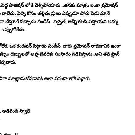
్ద పొజిషన్ లో కి వెళ్ళిపోయారు...తనకు మాత్రం ఇంకా ప్రమోషన్ 
యం రాలేదు. పెళ్ళి కోసం తల్లిదండ్రులు ఎప్పుడూ పోరు పెడుతూనే 
ా వేస్తూనే వచ్చాడు సందీప్.  పెళ్ళైతే, అన్నీ కలసి వస్తాయని అమ్మ 
 ఒప్పుకోలేదు. 
ుకోలేక, ఒక కండిషన్ పెట్టాడు సందీప్. నాకు ప్రమోషన్ రావడానికి ఇంకా 
ట్నం డబ్బులతో అప్పటివరకు సంసారం నడిపిస్తాను..అని తన ప్లాన్ 
కన్నవారు.
డిగా మాట్లాడుకోవడానికి అలా వరండా లోకి వెళ్లారు.
 అడిగింది స్వాతి 
 