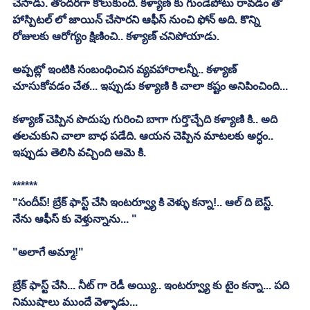
చేసాడు. తొందరగా కోలుకుంది. కళ్యాణ్ కు గుండెపోటు రావడం తో 
హాస్పిటల్ లో జాయిన్ చేసారని ఆఫీస్ నుంచి ఫోన్ అది. కొన్ని 
రోజులకు ఆరోగ్యం క్షిణించి.. కళ్యాణ్ చనిపోయాడు. 
అప్పట్లో ఇంటికి సంబంధించిన వ్యవహారాలన్నీ.. కళ్యాణ్ 
చూసుకోవడం చేత... ఇప్పుడు కళ్యాణి కి చాలా కష్టం అనిపించింది... 
కళ్యాణ్ చెప్పిన పొదుపు గురించి బాగా గుర్తొచ్చేది కళ్యాణి కి.. అది 
తలచుకుని చాలా బాధ పడేది. ఆయన చెప్పిన మాటలకు అర్ధం.. 
ఇప్పుడు తెలిసి వచ్చింది ఆమె కి. 
******
"సందీప్! బ్రేక్ ఫాస్ట్ చేసి ఇంటర్వ్యూ కి వెళ్ళు కన్నా!.. ఆల్ ది బెస్ట్. 
నేను ఆఫీస్ కు వెళ్తున్నాను... "
"అలాగే అమ్మా!"
బ్రేక్ ఫాస్ట్ చేసి... నీట్ గా రెడీ అయ్యి.. ఇంటర్వ్యూ కు టైం కన్నా... పది 
నిముషాలు ముందే వెళ్ళాడు... 