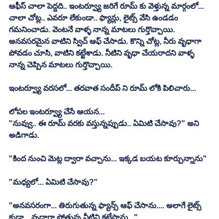
ఆఫీస్ చాలా పెద్దది.. ఇంటర్వ్యూ జరిగే రూమ్ కు వెళ్తున్న మార్గంలో... 
చాలా చోట్ల.. ఎవరూ లేకుండా.. ఫ్యాన్లు, లైట్స్ వేసి ఉండడం 
గమనించాడు. వెంటనే వాళ్ళ నాన్న మాటలు గుర్తొచ్చాయి. 
అనవసరమైన వాటిని స్విచ్ ఆఫ్ చేసాడు. కొన్ని చోట్ల, నీరు వృధాగా 
పోవడం చూసి, వాటిని కట్టేశాడు. నీటిని వృధా చేయరాదని వాళ్ళ 
నాన్న చెప్పిన మాటలు గుర్తొచ్చాయి. 
ఇంటర్వ్యూ వరసలో... తరవాత సందీప్ ని రూమ్ లోకి పిలిచారు... 
లోపల ఇంటర్వ్యూ చేసే ఆయన... 
"నువ్వు.. ఈ రూమ్ వరకు వస్తున్నప్పుడు.. ఏమిటి చేసావు?" అని 
అడిగాడు.
"కింద నుంచి మెట్ల ద్వారా వచ్చాను... ఇక్కడ బయట కూర్చున్నాను"
"మధ్యలో... ఏమిటి చేసావు?"
"అనవసరంగా... తిరుగుతున్న ఫ్యాన్స్ ఆఫ్ చేసాను.... అలాగే లైట్స్ 
కుడా... వృధాగా పోతున్న నీటిని కట్టేసాను.. "