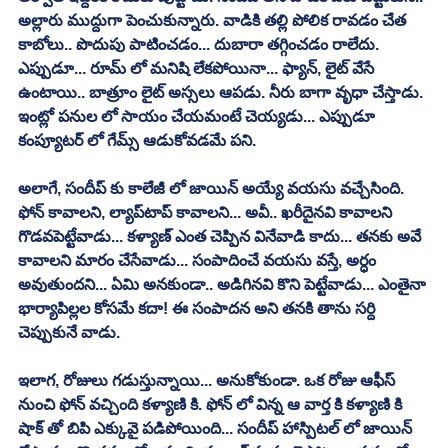
అల్లారు ముద్దుగా పెంచుకున్నారు. వాడికి తల్లి పోలిక రావడం చేత 
కాబోలు.. పొదుపు పాటించడం... దుబారా తగ్గించడం రాలేదు. 
ఎప్పుడూ... రూమ్ లో మనిషి లేకపోయినా... ఫ్యాన్, లైట్ వేసే 
ఉంటాయి.. బాత్రూం లైట్ అస్సలు ఆపడు. నీరు బాగా వృధా చేస్తాడు. 
ఇంట్లో పనుల లో సాయం చేయమంటే చెయ్యడు... ఎప్పుడూ 
కంప్యూటర్ లో గేమ్స్ ఆడుకోవడమే పని. 
అలాగే, సందీప్ కు కాలేజీ లో జాయిన్ అయ్యే వయసు వచ్చేసింది. 
ఫోన్ కావాలని, ల్యాప్‌టాప్ కావాలని... అవీ.. ఖరీదైనవి కావాలని 
గొడవపెట్టేవాడు... కళ్యాణ్ ఎంత చెప్పిన వినేవాడి కాదు... తనకు అవే 
కావాలని మారం చేసేవాడు... సంపాదించే వయసు వస్తే, అర్ధం 
అవుతుందని... ఏమి అనకుండా.. అడిగినవి కొని పెట్టేవాడు... ఎంతైనా 
భార్యాపిల్లల కోసమే కదా! ఈ సంపాదన అని తనకి తాను సర్ది 
చెప్పుకునే వాడు. 
ఇలాగ, రోజులు గడుస్తున్నాయి... అనుకోకుండా. ఒక రోజు ఆఫీస్ 
నుంచి ఫోన్ వచ్చింది కళ్యాణి కి. ఫోన్ లో విన్న ఆ వార్త కి కళ్యాణి కి 
షాక్ తో బిపి ఎక్కువై పడిపోయింది... సందీప్ హాస్పిటల్ లో జాయిన్ 