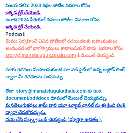
విజయదశమి 2023 కథల పోటీల వివరాల కోసం
ఇక్కడ క్లిక్ చేయండి.
ఉగాది 2024 సీరియల్ నవలల పోటీల  వివరాల కోసం 
ఇక్కడ క్లిక్ చేయండి. 
Podcast:
మేము నిర్వహించే వివిధ పోటీలలో రచయితలకు బహుమతులు 
అందించడంలో భాగస్వాములు కావాలనుకునే వారు  వివరాల కోసం 
story@manatelugukathalu.com
 కి మెయిల్ చెయ్యండి.
మాకు రచనలు పంపాలనుకుంటే మా వెబ్ సైట్ లో ఉన్న అప్లోడ్ లింక్ 
ద్వారా మీ రచనలను పంపవచ్చు.
లేదా  
story@manatelugukathalu.com
 కు text 
document/odt/docx రూపంలో మెయిల్ చెయ్యవచ్చు.
మనతెలుగుకథలు.కామ్ వారి యూ ట్యూబ్ ఛానల్ ను ఈ క్రింది లింక్ 
ద్వారా చేరుకోవచ్చును.
దయ చేసి సబ్స్క్రయిబ్ చెయ్యండి ( పూర్తిగా ఉచితం ).