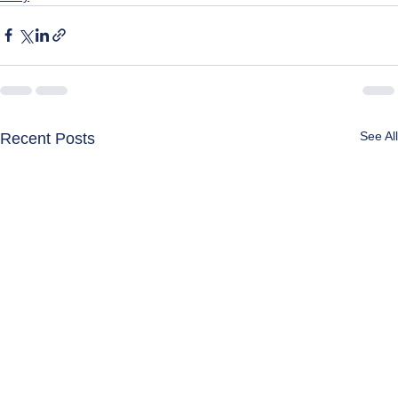
See All
Recent Posts