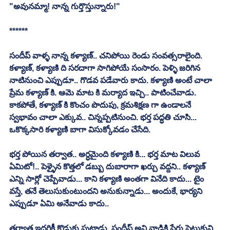
"అవునమ్మా! నాన్న గుర్తొస్తున్నారు!"
******
సందీప్ వాళ్ళ నాన్న కళ్యాణ్.. చనిపోయి రెండు సంవత్సరాలైంది. 
కళ్యాణ్, కళ్యాణి ది సరదాగా సాగిపోయే సంసారం. పెళ్ళి జరిగిన 
నాటినుంచి ఎప్పుడూ.. గొడవ పడేవారు కాదు. కళ్యాణి అంటే చాలా 
ప్రేమ కళ్యాణ్ కి. ఆమె మాట కి మర్యాద ఇచ్చి.. పాటించేవాడు. 
కాకపోతే, కళ్యాణ్ కి కొంచం పొదుపు, క్రమశిక్షణ గా ఉండాలనే 
స్వభావం చాలా ఎక్కువ.. చిన్నప్పటినుంచి. భర్త పద్ధతి చూసి... 
ఒకొక్కసారి కళ్యాణి బాగా విసుక్కోవడం చేసేది. 
భర్త పోయిన తర్వాత.. అర్ధమైంది కళ్యాణి కి... భర్త మాట విలువ 
ఏమిటో!.. పెళ్ళైన కొత్తలో డబ్బు దుబారాగా ఖర్చు వద్దని.. కళ్యాణ్ 
ఎన్ని సార్లో చెప్పేవాడు... కాని కళ్యాణి అంతగా వినేది కాదు... టైం 
వస్తే, తనే తెలుసుకుంటుందని అనుకున్నాడు... అందుకే, భార్యని 
ఎప్పుడూ ఏమి అనేవాడు కాదు.. 
తర్వాత ఇద్దరికీ కొడుకు పుట్టాడు. సందీప్ అని వాడికి పేరు పెట్టుకుని.. 