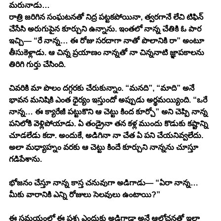
మరునాడు…
రాత్రి జరిగిన సంఘటనతో నిద్ర పట్టకపోయినా, త్వరగానే లేచి టిఫిన్ 
చేసేసి అరుగుపైన కూర్చుని ఉన్నాను. ఇంతలో నాన్న చేతికి ఓ పార 
ఇచ్చి— “రే నాన్న… ఈ రోజు సరదాగా నాతో పొలానికి రా” అంటూ 
తీసుకెళ్లాడు. ఆ చిన్న ప్రయాణం నాన్నతో నా చిన్ననాటి జ్ఞాపకాలను 
తిరిగి గుర్తు చేసింది.
చివరికి మా పొలం దగ్గరకు చేరుకున్నాం. “మనది”, “మాది” అనే 
భావన మనిషికి ఎంత ధైర్యం ఇస్తుందో అప్పుడు అర్థమయ్యింది. “ఒరే 
నాన్న… ఈ క్యారేజీ పట్టుకొని ఆ చెట్టు కింద కూర్చో” అని చెప్పి నాన్న 
పనిలోకి వెళ్లిపోయాడు. ఏ తండ్రైనా తన కళ్ల ముందు కొడుకు కష్టాన్ని 
చూడలేడు కదా. అందుకే, అడిగినా నా చేత ఏ పని చేయనివ్వలేదు. 
అలా మధ్యాహ్నం వరకు ఆ చెట్టు కిందే కూర్చుని నాన్నను చూస్తూ 
గడిపేశాను.
భోజనం చేస్తూ నాన్న కాస్త చనువుగా అడిగాడు— “ఏరా నాన్న… 
మీకు వారానికి ఎన్ని రోజులు సెలవులు ఉంటాయి?” 
ఈ సమయంలో ఈ ప్రశ్న ఎందుకు అడిగాడా అనే ఆలోచనతో ఇలా 