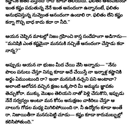
కష్టానికి జీతం వస్తుందో రాదో కూడా తెలియదు. ఫలితం ఆశించకుండా 
ఇంత కష్టం పడుతున్న నేనే ఇంత ఆనందంగా ఉన్నానంటే, ఫలితం 
అనుభవిస్తున్న నువ్వెంత ఆనందంగా ఉండాలి రా. ఫలితం లేని కష్టం 
కన్నా గొప్ప బాధ కాదు కదా రా నీది.”
ఆయన చెప్పిన మాటల్లో నిజం గ్రహించి కాస్త సందేహంగా అడిగాను— 
“మనిషికి ఎంత కష్టమైనా మనసుకి నచ్చితే ఆనందంగా చేస్తాడు కదా 
నాన్న?” 
అప్పుడు ఆయన నా భుజం మీద చేయి వేసి అన్నాడు— “నేను 
పొలం పనులు చేస్తూ నిన్ను కూడా అదే చేయిస్తే నా ఇన్నాళ్ల కష్టానికి 
అర్థం ఏముంటుంది రా? ఇంకా మనసుకి నచ్చని పని అంటావా? 
అలాంటి ఆలోచన వచ్చిన క్షణం ఒక్కసారి మీ అమ్మను జ్ఞాపకం 
తెచ్చుకోరా. ముక్కు మొఖం తెలియని నాతో పెళ్లి చేసుకొని, ఇప్పుడు 
నేనే సర్వస్వం అంటూ మన కోసం అనుక్షణం చాకిరిలు చేస్తూ ఆ 
నాలుగు గోడల మధ్య మిగిలిపోయింది రా. నీ ఉద్యోగం కూడా అంతే 
రా. నిజాయితీగా మనసుపెట్టి చూడు— కష్టం కూడా కారుమబ్బుల్లో 
కలిసిపోతుంది.”