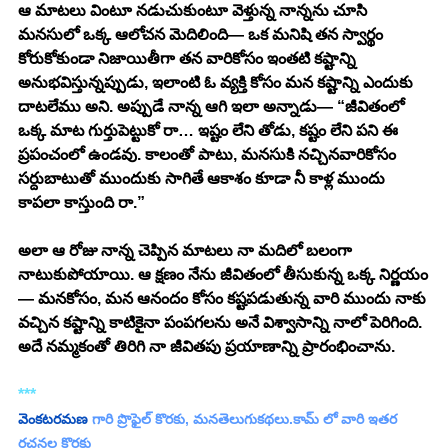
ఆ మాటలు వింటూ నడుచుకుంటూ వెళ్తున్న నాన్నను చూసి 
మనసులో ఒక్క ఆలోచన మెదిలింది— ఒక మనిషి తన స్వార్థం 
కోరుకోకుండా నిజాయితీగా తన వారికోసం ఇంతటి కష్టాన్ని 
అనుభవిస్తున్నప్పుడు, ఇలాంటి ఓ వ్యక్తి కోసం మన కష్టాన్ని ఎందుకు 
దాటలేము అని. అప్పుడే నాన్న ఆగి ఇలా అన్నాడు— “జీవితంలో 
ఒక్క మాట గుర్తుపెట్టుకో రా… ఇష్టం లేని తోడు, కష్టం లేని పని ఈ 
ప్రపంచంలో ఉండవు. కాలంతో పాటు, మనసుకి నచ్చినవారికోసం 
సర్దుబాటుతో ముందుకు సాగితే ఆకాశం కూడా నీ కాళ్ల ముందు 
కాపలా కాస్తుంది రా.”
అలా ఆ రోజు నాన్న చెప్పిన మాటలు నా మదిలో బలంగా 
నాటుకుపోయాయి. ఆ క్షణం నేను జీవితంలో తీసుకున్న ఒక్క నిర్ణయం
— మనకోసం, మన ఆనందం కోసం కష్టపడుతున్న వారి ముందు నాకు 
వచ్చిన కష్టాన్ని కాటికైనా పంపగలను అనే విశ్వాసాన్ని నాలో పెరిగింది. 
అదే నమ్మకంతో తిరిగి నా జీవితపు ప్రయాణాన్ని ప్రారంభించాను.
***
వెంకటరమణ
 గారి ప్రొఫైల్ కొరకు, మనతెలుగుకథలు.కామ్ లో వారి ఇతర 
రచనల కొరకు 