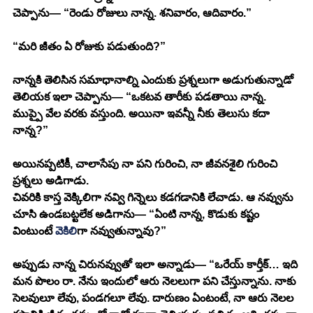
చెప్పాను— “రెండు రోజులు నాన్న. శనివారం, ఆదివారం.” 
“మరి జీతం ఏ రోజుకు పడుతుంది?” 
నాన్నకి తెలిసిన సమాధానాల్ని ఎందుకు ప్రశ్నలుగా అడుగుతున్నాడో 
తెలియక ఇలా చెప్పాను— “ఒకటవ తారీకు పడతాయి నాన్న. 
ముప్పై వేల వరకు వస్తుంది. అయినా ఇవన్నీ నీకు తెలుసు కదా 
నాన్న?” 
అయినప్పటికీ, చాలాసేపు నా పని గురించి, నా జీవనశైలి గురించి 
ప్రశ్నలు అడిగాడు.
చివరికి కాస్త వెక్కిలిగా నవ్వి గిన్నెలు కడగడానికి లేచాడు. ఆ నవ్వును 
చూసి ఉండబట్టలేక అడిగాను— “ఏంటి నాన్న, కొడుకు కష్టం 
వింటుంటే 
వెకిలి
గా నవ్వుతున్నావు?” 
అప్పుడు నాన్న చిరునవ్వుతో ఇలా అన్నాడు— “ఒరేయ్ కార్తీక్… ఇది 
మన పొలం రా. నేను ఇందులో ఆరు నెలలుగా పని చేస్తున్నాను. నాకు 
సెలవులూ లేవు, పండగలూ లేవు. దారుణం ఏంటంటే, నా ఆరు నెలల 