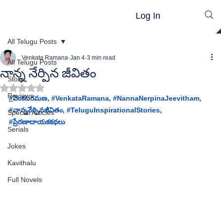
Log In
All Telugu Posts
Venkata Ramana
Jan 4
3 min read
All Telugu Posts
నాన్న నేర్పిన జీవితం
Story
Rated NaN out of 5 stars.
Reviews
#
వెంకటరమణ
, 
#VenkataRamana
, 
#NannaNerpinaJeevitham
, 
#న
ాన్ననేర్పినజీవితం, 
#TeluguInspirationalStories
, 
Special Articles
#ప
్రేరణాదాయకకథలు
Serials
Jokes
Kavithalu
Full Novels