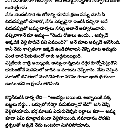
పని చేసుకుంటూ గడిపేద్దాం” అని అమ్మ-నాన్నలకు చెప్పాలని ఊరికి 
బయల్దేరాను.
నేను మొదటిసారి ఈ లోకాన్ని చూసిన క్షణం నన్ను చూసి ఏ 
చిరునవ్వుతో చూశారో, నేను ఎప్పుడైనా ఇంటికి వచ్చినా అదే 
చిరునవ్వుతో అమ్మ-నాన్నలు నన్ను అలానే ఆహ్వానించారు. 
వచ్చిరాగానే మా అమ్మ— “రెండు రోజులు ఉండు… అప్పుడే 
అక్కడికి వెళ్లి పొడిచే పని ఏముంది?” అనే మాట అప్పుడే అనేసింది.
కానీ నేను శాశ్వతంగా ఇక్కడే ఉండిపోవాలని చెప్పే మాట అమ్మను 
ఎంత బాధ పెడుతుందో నాకు అర్థమయ్యింది.
ఎట్టకేలకు రాత్రి అయ్యింది. అమ్మ-నాన్నలను దగ్గర కూర్చోపెట్టుకొని 
భయంతోనే మనసులో దాగిన ఆ మాటను చెప్పేశాను. నేను చెప్పిన 
మాటతో జీవితంలో మొదటిసారిగా మౌనం కూడా ఇంత భయంగా 
ఉంటుందని ఆ క్షణమే తెలిసింది.
కొద్దిసేపటికి నాన్న లేచి— “ఆలస్యం అయింది. అబ్బాయికి పక్క 
బట్టలు సర్దు… బస్సులో సరిగ్గా పడుకున్నాడో లేదో” అని చెప్పి 
వెళ్లిపోయాడు. భర్త మాటకు ఎదురుచెప్పని ఇల్లాలు కదా— అమ్మ 
కూడా ఏమీ మాట్లాడకుండా వెళ్లిపోయింది. సమాధానం దొరకని 
ప్రశ్నలతో అక్కడే నేను ఒంటరిగా మిగిలిపోయాను.