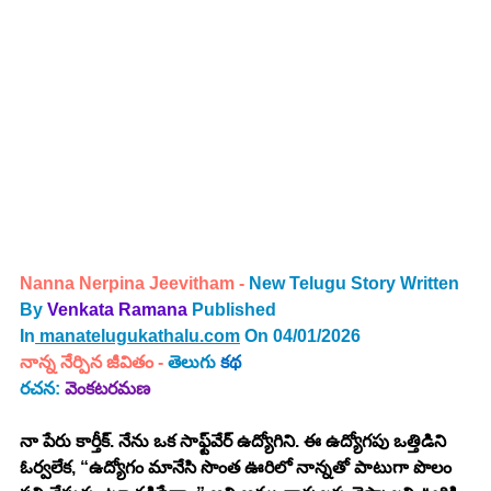
Nanna Nerpina Jeevitham -
New Telugu Story Written 
By 
Venkata Ramana 
Published 
In
manatelugukathalu.com
 On 04/01/2026
నాన్న నేర్పిన జీవితం
 - 
తెలుగు 
కథ
రచన:
వెంకటరమణ
నా పేరు కార్తీక్. నేను ఒక సాఫ్ట్‌వేర్ ఉద్యోగిని. ఈ ఉద్యోగపు ఒత్తిడిని 
ఓర్వలేక, “ఉద్యోగం మానేసి సొంత ఊరిలో నాన్నతో పాటుగా పొలం 