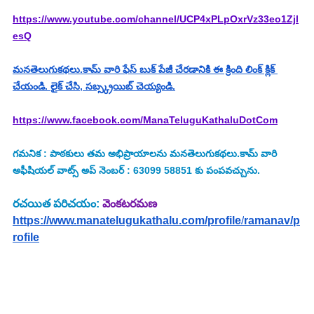
https://www.youtube.com/channel/UCP4xPLpOxrVz33eo1Zjl
esQ
మనతెలుగుకథలు.కామ్ వారి ఫేస్ బుక్ పేజీ చేరడానికి ఈ క్రింది లింక్ క్లిక్ 
చేయండి. లైక్ చేసి, సబ్స్క్రయిబ్ చెయ్యండి.
https://www.facebook.com/ManaTeluguKathaluDotCom
గమనిక : పాఠకులు తమ అభిప్రాయాలను మనతెలుగుకథలు.కామ్ వారి 
అఫీషియల్ వాట్స్ అప్ నెంబర్ : 63099 58851 కు పంపవచ్చును.
రచయిత పరిచయం: 
వెంకటరమణ
https://www.manatelugukathalu.com/profile
/
ramanav/p
rofile