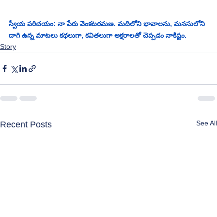
స్వీయ పరిచయం: నా పేరు వెంకటరమణ. మదిలోని భావాలను, మనసులోని 
దాగి ఉన్న మాటలు కథలుగా, కవితలుగా అక్షరాలతో చెప్పడం నాకిష్టం.
Story
See All
Recent Posts