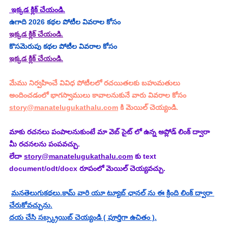
 ఇక్కడ క్లిక్ చేయండి.
ఉగాది 2026 కథల పోటీల వివరాల కోసం
ఇక్కడ క్లిక్ చేయండి.
కొసమెరుపు కథల పోటీల వివరాల కోసం
ఇక్కడ క్లిక్ చేయండి.
మేము నిర్వహించే వివిధ పోటీలలో రచయితలకు బహుమతులు 
అందించడంలో భాగస్వాములు కావాలనుకునే వారు వివరాల కోసం 
story@manatelugukathalu.com
 కి మెయిల్ చెయ్యండి.
మాకు రచనలు పంపాలనుకుంటే మా వెబ్ సైట్ లో ఉన్న అప్లోడ్ లింక్ ద్వారా 
మీ రచనలను పంపవచ్చు.
లేదా 
story@manatelugukathalu.com
 కు text 
document/odt/docx రూపంలో మెయిల్ చెయ్యవచ్చు.
మనతెలుగుకథలు.కామ్ వారి యూ ట్యూబ్ ఛానల్ ను ఈ క్రింది లింక్ ద్వారా 
చేరుకోవచ్చును.
దయ చేసి సబ్స్క్రయిబ్ చెయ్యండి ( పూర్తిగా ఉచితం ).