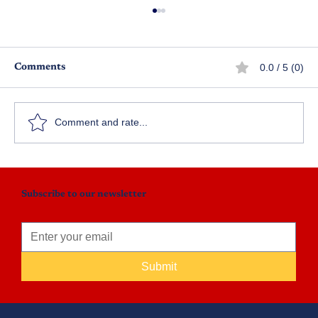
0.0 / 5 (0)
Comments
నాన్నంటే... పార్ట్ 1
Comment and rate...
Subscribe to our newsletter
Submit