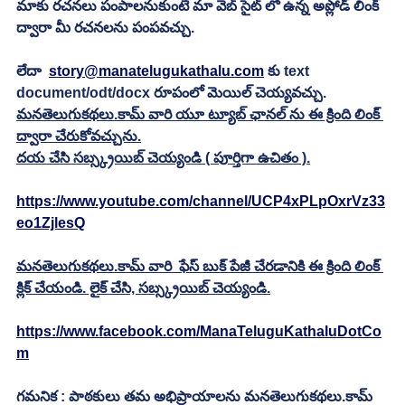
మాకు రచనలు పంపాలనుకుంటే మా వెబ్ సైట్ లో ఉన్న అప్లోడ్ లింక్ 
ద్వారా మీ రచనలను పంపవచ్చు.
లేదా  
story@manatelugukathalu.com
 కు text 
document/odt/docx రూపంలో మెయిల్ చెయ్యవచ్చు. 
మనతెలుగుకథలు.కామ్ వారి యూ ట్యూబ్ ఛానల్ ను ఈ క్రింది లింక్ 
ద్వారా చేరుకోవచ్చును.
దయ చేసి సబ్స్క్రయిబ్ చెయ్యండి ( పూర్తిగా ఉచితం ).
https://www.youtube.com/channel/UCP4xPLpOxrVz33
eo1ZjlesQ
మనతెలుగుకథలు.కామ్ వారి  ఫేస్ బుక్ పేజీ చేరడానికి ఈ క్రింది లింక్ 
క్లిక్ చేయండి. లైక్ చేసి, సబ్స్క్రయిబ్ చెయ్యండి.
https://www.facebook.com/ManaTeluguKathaluDotCo
m
గమనిక : పాఠకులు తమ అభిప్రాయాలను మనతెలుగుకథలు.కామ్ 