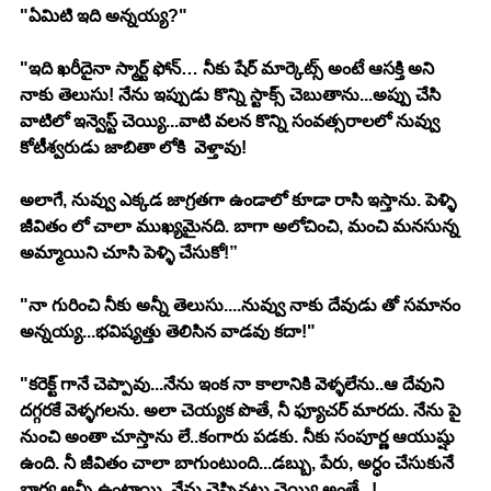
"ఏమిటి ఇది అన్నయ్య?"
"ఇది ఖరీదైనా స్మార్ట్ ఫోన్… నీకు షేర్ మార్కెట్స్ అంటే ఆసక్తి అని 
నాకు తెలుసు! నేను ఇప్పుడు కొన్ని స్టాక్స్ చెబుతాను...అప్పు చేసి 
వాటిలో ఇన్వెస్ట్ చెయ్యి...వాటి వలన కొన్ని సంవత్సరాలలో నువ్వు 
కోటీశ్వరుడు జాబితా లోకి  వెళ్తావు! 
అలాగే, నువ్వు ఎక్కడ జాగ్రతగా ఉండాలో కూడా రాసి ఇస్తాను. పెళ్ళి 
జీవితం లో చాలా ముఖ్యమైనది. బాగా అలోచించి, మంచి మనసున్న 
అమ్మాయిని చూసి పెళ్ళి చేసుకో!”
"నా గురించి నీకు అన్నీ తెలుసు....నువ్వు నాకు దేవుడు తో సమానం 
అన్నయ్య...భవిష్యత్తు తెలిసిన వాడవు కదా!"
"కరెక్ట్ గానే చెప్పావు...నేను ఇంక నా కాలానికి వెళ్ళలేను..ఆ దేవుని 
దగ్గరకే వెళ్ళగలను. అలా చెయ్యక పొతే, నీ ఫ్యూచర్ మారదు. నేను పై 
నుంచి అంతా చూస్తాను లే..కంగారు పడకు. నీకు సంపూర్ణ ఆయుష్షు 
ఉంది. నీ జీవితం చాలా బాగుంటుంది...డబ్బు, పేరు, అర్ధం చేసుకునే 
భార్య అన్నీ ఉంటాయి..నేను చెప్పినట్టు చెయ్యి అంతే ..!