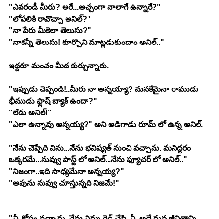
"ఎవరండీ మీరు? అరే...అచ్చంగా నాలాగే ఉన్నారే?"
"లోపలికి రావొచ్చా అనిల్?"
"నా పేరు మీకెలా తెలుసు?"
"నాకన్నీ తెలుసు! కూర్చొని మాట్లడుకుందాం అనిల్.."
ఇద్దరూ మంచం మీద కుర్చున్నారు.
"ఇప్పుడు చెప్పండి!..మీరు నా అన్నయ్యా? మనకేమైనా రాముడు 
భీముడు ఫ్లాష్ బ్యాక్ ఉందా?"
"లేదు అనిల్!"
"ఎలా ఉన్నావు అన్నయ్య?" అని అడిగాడు రూమ్ లో ఉన్న అనిల్.
"నేను చెప్పేది విను...నేను భవిష్యత్ నుంచి వచ్చాను. మనిద్దరం 
ఒక్కరమే...నువ్వు పాస్ట్ లో అనిల్...నేను ఫ్యూచర్ లో అనిల్.."
"నిజంగా..ఇది సాధ్యమేనా అన్నయ్య?"
"అవును నువ్వు చూస్తున్నది నిజమే!"
"నీ  కోసం వచ్చాను. నేను నిన్ను గైడ్ చేసి, నీ..అదే మన జీవితాన్ని 