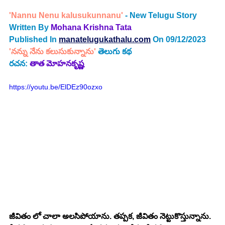
'Nannu Nenu kalusukunnanu' 
- New Telugu Story 
Written By
Mohana Krishna Tata
Published In
manatelugukathalu.com
On 09/12/2023
'నన్ను నేను కలుసుకున్నాను'
తెలుగు కథ
రచన:
తాత మోహనకృష్ణ
https://youtu.be/ElDEz90ozxo
జీవితం లో చాలా అలసిపోయాను. తప్పక, జీవితం నెట్టుకొస్తున్నాను. 