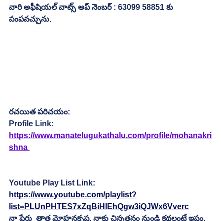
వారి అఫీషియల్ వాట్స్ అప్ నెంబర్ : 63099 58851 కు 
పంపవచ్చును.
రచయిత పరిచయం:
Profile Link:
https://www.manatelugukathalu.com/profile/mohanakri
shna 
Youtube Play List Link:
https://www.youtube.com/playlist?
list=PLUnPHTES7xZqBiHIEhQgw3iQJWx6Vverc
నా పేరు  తాత మోహనకృష్ణ. నాకు చిన్నతనం నుండి కథలంటే ఇష్టం. 