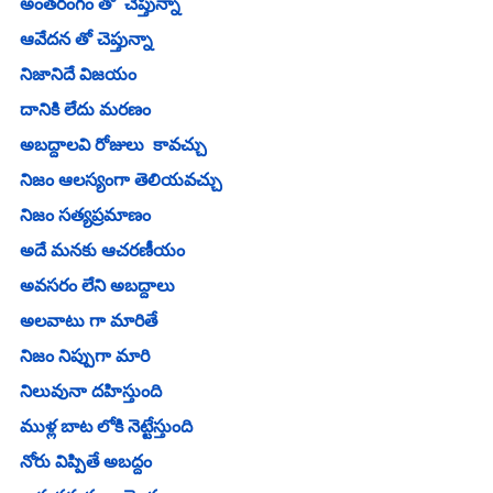
అంతరంగం తో  చెప్తున్నా 
ఆవేదన తో చెప్తున్నా 
నిజానిదే విజయం 
దానికి లేదు మరణం 
అబద్దాలవి రోజులు  కావచ్చు 
నిజం ఆలస్యంగా తెలియవచ్చు 
నిజం సత్యప్రమాణం 
అదే మనకు ఆచరణీయం 
అవసరం లేని అబద్దాలు 
అలవాటు గా మారితే 
నిజం నిప్పుగా మారి 
నిలువునా దహిస్తుంది 
ముళ్ల బాట లోకి నెట్టేస్తుంది 
నోరు విప్పితే అబద్దం 