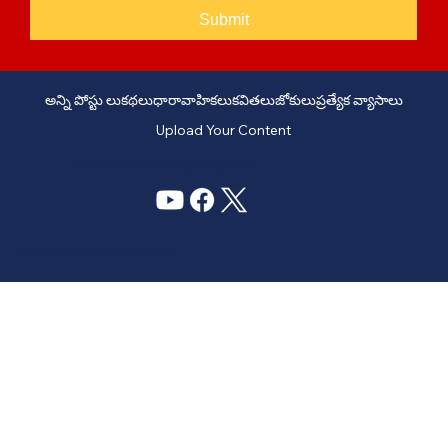
Submit
అన్ని పోస్టు లు
కథలు
ధారావాహికలు
కవితలు
జోకులు
ప్రత్యేక వ్యాసాలు
Upload Your Content
PHONE: +91 6309958851 - EMAIL:
story@manatelugukathalu.com
© 2035
Designed & Digital Marketing by Agency Conversion Guru
.