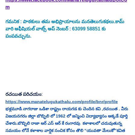
m
గమనిక : పాఠకులు తమ అభిప్రాయాలను మనతెలుగుకథలు.కామ్ 
వారి అఫీషియల్ వాట్స్ అప్ నెంబర్ : 63099 58851 కు 
పంపవచ్చును.
రచయిత పరిచయం
:
https://www.manatelugukathalu.com/profile/bnr/profile
భళ్లమూడి నాగరాజు ఒడిశా రాష్ట్రం రాయగడ కు చెందిన కవి ,రచయిత . వీరు 
విజయనగరం జిల్లా బొబ్బిలి లో 1962 లో జన్మించి విద్యాభ్యాసం అక్కడే పూర్తి 
చేశారు.బొబ్బిలి రాజా ఆర్ ఎస్ ఆర్ కే రంగారవు  కళాశాలలో చదువుతున్న 
సమయం లోనే కళాశాల వార్షిక సంచిక కోసం తొలి “యువతా మేలుకో”కవిత 