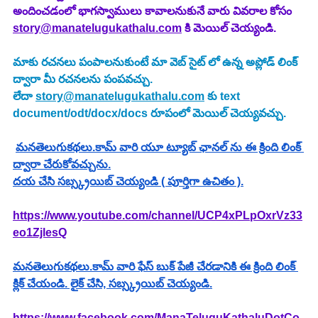
అందించడంలో భాగస్వాములు కావాలనుకునే వారు వివరాల కోసం 
story@manatelugukathalu.com
 కి మెయిల్ చెయ్యండి.
మాకు రచనలు పంపాలనుకుంటే మా వెబ్ సైట్ లో ఉన్న అప్లోడ్ లింక్ 
ద్వారా మీ రచనలను పంపవచ్చు.
లేదా 
story@manatelugukathalu.com
 కు text 
document/odt/docx/docs రూపంలో మెయిల్ చెయ్యవచ్చు.
మనతెలుగుకథలు.కామ్ వారి యూ ట్యూబ్ ఛానల్ ను ఈ క్రింది లింక్ 
ద్వారా చేరుకోవచ్చును.
దయ చేసి సబ్స్క్రయిబ్ చెయ్యండి ( పూర్తిగా ఉచితం ).
https://www.youtube.com/channel/UCP4xPLpOxrVz33
eo1ZjlesQ
మనతెలుగుకథలు.కామ్ వారి ఫేస్ బుక్ పేజీ చేరడానికి ఈ క్రింది లింక్ 
క్లిక్ చేయండి. లైక్ చేసి, సబ్స్క్రయిబ్ చెయ్యండి.
https://www.facebook.com/ManaTeluguKathaluDotCo