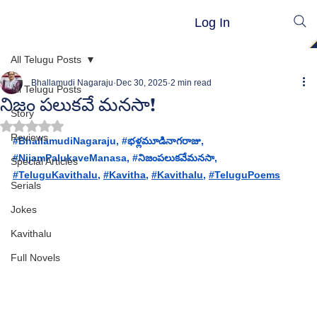
Log In
All Telugu Posts
Bhallamudi Nagaraju
Dec 30, 2025
2 min read
All Telugu Posts
నిజం పలుకవే మనసా!
Story
Rated NaN out of 5 stars.
Reviews
#BhallamudiNagaraju
, 
#భళ
్లమూడినాగరాజు, 
#
NijamPalukaveManasa
, #
నిజంపలుకవేమనసా
, 
Special Articles
#TeluguKavithalu
, 
#Kavitha
, 
#Kavithalu
, 
#TeluguPoems
Serials
Jokes
Kavithalu
Full Novels