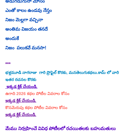
అడుగడుగునా మోసం
ఎంతో కాలం ఉండవు నేస్తం 
నిజం మెల్లగా వచ్చినా 
అంతిమ విజయం తనదే  
అందుకే 
నిజం  పలుకవే మనసా!
***
భళ్లమూడి నాగరాజు  గారి ప్రొఫైల్ కొరకు, మనతెలుగుకథలు.కామ్ లో వారి 
ఇతర రచనల కొరకు
 ఇక్కడ క్లిక్ చేయండి.
ఉగాది 2026 కథల పోటీల వివరాల కోసం
ఇక్కడ క్లిక్ చేయండి.
కొసమెరుపు కథల పోటీల వివరాల కోసం
ఇక్కడ క్లిక్ చేయండి.
మేము నిర్వహించే వివిధ పోటీలలో రచయితలకు బహుమతులు 