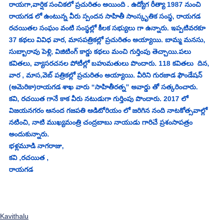
రాయగా,వార్షిక సంచికలో ప్రచురితం అయింది . ఉద్యోగ రీత్యా 1987 నుంచి 
రాయగడ లో ఉంటున్న వీరు స్పందన సాహితీ సాంస్కృతిక సంస్థ, రాయగడ 
రచయితల సంఘం వంటి సంస్థల్లో కీలక సభ్యులు గా ఉన్నారు. ఇప్పటివరకూ 
37 కథలు వివిధ వార, మాసపత్రికల్లో ప్రచురితం అయ్యాయి. బామ్మ మనసు, 
సుబ్బారావు పెళ్లి, విజిటింగ్ కార్డు కథలు మంచి గుర్తింపు తెచ్చాయి.పలు 
కవితలు, వ్యాసరచనల పోటీల్లో బహుమతులు పొందారు. 118 కవితలు  దిన, 
వార , మాస,వెబ్ పత్రికల్లో ప్రచురితం అయ్యాయి. వీరిని గురజాడ ఫౌండేషన్ 
(అమెరికా)రాయగడ శాఖ వారు “సాహితీరత్న” అవార్డు తో సత్కరించారు. 
కవి, రచయిత గానే కాక వీరు నటుడుగా గుర్తింపు పొందారు. 2017 లో 
విజయనగరం ఆనంద గజపతి ఆడిటోరియం లో జరిగిన నంది నాటకోత్సవాల్లో 
నటించి, నాటి ముఖ్యమంత్రి చంద్రబాబు నాయుడు గారిచే ప్రశంసాపత్రం 
అందుకున్నారు. 
భళ్లమూడి నాగరాజు, 
కవి ,రచయిత ,
రాయగడ
Kavithalu