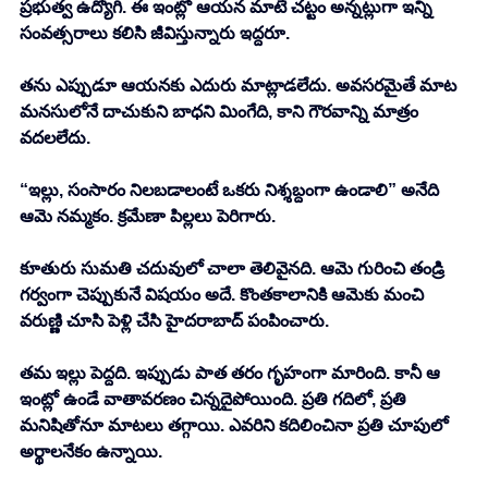
ప్రభుత్వ ఉద్యోగి. ఈ ఇంట్లో ఆయన మాటే చట్టం అన్నట్లుగా ఇన్ని 
సంవత్సరాలు కలిసి జీవిస్తున్నారు ఇద్దరూ. 
తను ఎప్పుడూ ఆయనకు ఎదురు మాట్లాడలేదు. అవసరమైతే మాట 
మనసులోనే దాచుకుని బాధని మింగేది, కాని గౌరవాన్ని మాత్రం 
వదలలేదు. 
“ఇల్లు, సంసారం నిలబడాలంటే ఒకరు నిశ్శబ్దంగా ఉండాలి” అనేది 
ఆమె నమ్మకం. క్రమేణా పిల్లలు పెరిగారు. 
కూతురు సుమతి చదువులో చాలా తెలివైనది. ఆమె గురించి తండ్రి 
గర్వంగా చెప్పుకునే విషయం అదే. కొంతకాలానికి ఆమెకు మంచి 
వరుణ్ణి చూసి పెళ్లి చేసి హైదరాబాద్ పంపించారు. 
తమ ఇల్లు పెద్దది. ఇప్పుడు పాత తరం గృహంగా మారింది. కానీ ఆ 
ఇంట్లో ఉండే వాతావరణం చిన్నదైపోయింది. ప్రతి గదిలో, ప్రతి 
మనిషితోనూ మాటలు తగ్గాయి. ఎవరిని కదిలించినా ప్రతి చూపులో 
అర్థాలనేకం ఉన్నాయి. 