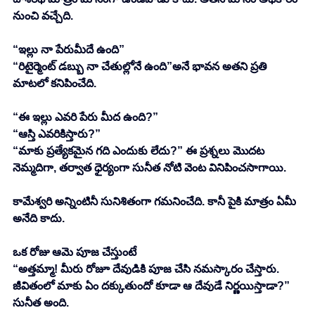
నుంచి వచ్చేది. 
“ఇల్లు నా పేరుమీదే ఉంది”
“రిటైర్మెంట్ డబ్బు నా చేతుల్లోనే ఉంది”అనే భావన అతని ప్రతి 
మాటలో కనిపించేది. 
“ఈ ఇల్లు ఎవరి పేరు మీద ఉంది?”
“ఆస్తి ఎవరికిస్తారు?”
“మాకు ప్రత్యేకమైన గది ఎందుకు లేదు?” ఈ ప్రశ్నలు మొదట 
నెమ్మదిగా, తర్వాత ధైర్యంగా సునీత నోటి వెంట వినిపించసాగాయి. 
కామేశ్వరి అన్నింటినీ సునిశితంగా గమనించేది. కానీ పైకి మాత్రం ఏమీ 
అనేది కాదు. 
ఒక రోజు ఆమె పూజ చేస్తుంటే
“అత్తమ్మా! మీరు రోజూ దేవుడికి పూజ చేసి నమస్కారం చేస్తారు. 
జీవితంలో మాకు ఏం దక్కుతుందో కూడా ఆ దేవుడే నిర్ణయిస్తాడా?” 
సునీత అంది. 