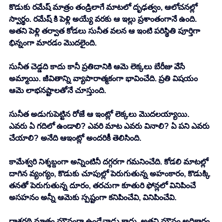
కొడుకు రమేష్ మాత్రం తండ్రిలాగే మాటలో దృఢత్వం, ఆలోచనల్లో 
స్వార్థం. రమేష్ కి పెళ్లి అయ్యే వరకు ఆ ఇల్లు ప్రశాంతంగానే ఉంది. 
అతని పెళ్లి తర్వాత కోడలు సునీత వలన ఆ ఇంటి పరిస్థితి పూర్తిగా 
భిన్నంగా మారడం మొదలైంది. 
సునీత చెడ్డది కాదు కానీ ప్రతిదానికి ఆమె లెక్కలు బేరీజు వేసే 
అమ్మాయి. జీవితాన్ని వ్యాపారాత్మకంగా భావించేది. ప్రతి విషయం 
ఆమె లాభనష్టాలతోనే చూస్తుంది. 
సునీత అడుగుపెట్టిన రోజే ఆ ఇంట్లో లెక్కలు మొదలయ్యాయి. 
ఎవరు ఏ గదిలో ఉండాలి? ఎవరి మాట ఎవరు వినాలి? ఏ పని ఎవరు 
చేయాలి? అనేది ఆఇంట్లో అందరికీ తెలిసింది. 
కామేశ్వరి నిశ్శబ్దంగా అన్నింటినీ దగ్గరగా గమనించేది. కోడలి మాటల్లో 
దాగిన వ్యంగ్యం, కొడుకు చూపుల్లో పెరుగుతున్న అహంకారం, కొడుక్కి 
తనతో పెరుగుతున్న దూరం, తరచుగా కూతురి ఫోన్లలో వినిపించే 
అసహనం అన్నీ ఆమెకు స్పష్టంగా కనిపించేవి, వినిపించేవి. 
దాశరథి మాత్రం మౌనంగా ఉండేవాడు కాదు. అతని మౌనం అధికారం 