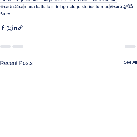
తెలుగు కథలు
mana kathalu in telugu
telugu stories to read
తెలుగు స్టోరీస్
Story
See All
Recent Posts