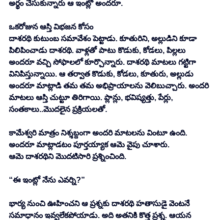
అర్థం చేసుకున్నారు ఆ ఇంట్లో అందరూ. 
ఒకరోజున ఆస్తి విభజన కోసం
దాశరథి కుటుంబ సమావేశం పెట్టాడు. కూతురిని, అల్లుడిని కూడా 
పిలిపించాడు దాశరథి. వాళ్లతో పాటు కొడుకు, కోడలు, పిల్లలు 
అందరూ వచ్చి సోఫాలలో కూర్చొన్నారు. దాశరథి మాటలు గట్టిగా 
వినిపిస్తున్నాయి. ఆ తర్వాత కొడుకు, కోడలు, కూతురు, అల్లుడు 
అందరూ మాట్లాడి తమ తమ అభిప్రాయాలను వెలిబుచ్చారు. అందరి 
మాటలు ఆస్తి చుట్టూ తిరిగాయి. ప్లాన్లు, భవిష్యత్తు, పేర్లు, 
సంతకాలు..మొదలైన ప్రక్రియలతో. 
కామేశ్వరి మాత్రం నిశ్శబ్దంగా అందరి మాటలను వింటూ ఉంది. 
అందరూ మాట్లాడటం పూర్తయ్యాక ఆమె వైపు చూశారు. 
ఆమె దాశరథిని మొదటిసారి ప్రశ్నించింది. 
“ఈ ఇంట్లో నేను ఎవర్ని?”
భార్య నుంచి ఊహించని ఆ ప్రశ్నకు దాశరథి హతాసుడై వెంటనే 
సమాధానం ఇవ్వలేకపోయాడు. అది అతనికి కొత్త ప్రశ్న. ఆయన 