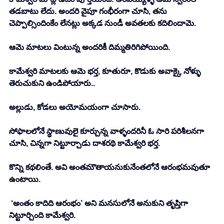
తడబాటు లేదు. అందరి వైపూ గంభీరంగా చూసి, తను 
చెప్పాల్సిందింకేం లేనట్లు అక్కడ నుండీ అవతలకు కదిలిందామె. 
ఆమె మాటలు వింటున్న అందరికీ దిమ్మతిరిగిపోయింది. 
కామేశ్వరి మాటలకు ఆమె భర్త, కూతురూ, కొడుకు అవాక్కై నోళ్ళు 
తెరుచుకుని ఉండిపోయారు.. 
అల్లుడు, కోడలు అయోమయంగా చూసారు. 
సోఫాలలోనే స్థాణువులై కూర్చున్న వాళ్ళందరినీ ఓ సారి పరిశీలనగా 
చూసి, చిన్నగా నిట్టూర్చాడు దాశరథి కామేశ్వరి భర్త. 
కొన్ని కథలింతే. అవి అంతమౌతాయనుకునేంతలోనే ఆరంభమవుతూ 
ఉంటాయి. 
 ‘అంతం కాదిది ఆరంభం’ అని మనసులోనే అనుకుని తృప్తిగా 
నిట్టూర్చింది కామేశ్వరి. 