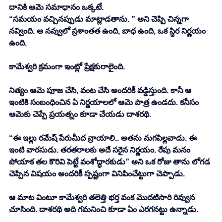
దానికి ఆమె సమాధానం ఒక్కటే. 
“సమయం వచ్చినప్పుడు మాట్లాడతాను. ” అని చెప్పి చిన్నగా 
నవ్వింది. ఆ నవ్వులో ప్రశాంతత ఉంది, బాధ ఉంది, ఒక స్ధిర నిర్ణయం 
ఉంది. 
కామేశ్వరి క్రమంగా ఇంట్లో ప్రేక్షకురాలైంది. 
నిత్యం ఆమె పూజ చేసి, వంట చేసి అందరికీ వడ్డిస్తుంది. కానీ ఆ 
ఇంటికి సంబంధించిన ఏ నిర్ణయాలలో ఆమె పాత్ర ఉండదు. కనీసం 
ఆమెకు చెప్పే ప్రయత్నం కూడా చేయడు దాశరథి. 
“ఈ ఇల్లు రమేష్ పేరుమీద వ్రాయాలి.. అతను మగపిల్లవాడు. ఈ 
ఇంటి వారసుడు. తరతరాలకు అదే సరైన నిర్ణయం. రేపు మనం 
పోయాక తల కొరివి పెట్టే వంశోద్ధారకుడు” అని ఒక రోజు తాను లోగడ 
చెప్పిన విషయం అందరికీ స్పష్టంగా వినిపించేట్టుగా చెప్పాడు. 
ఆ మాట వింటూ కామేశ్వరి తలెత్తి భర్త వంక మొదటిసారి రివ్వున 
చూసింది. దాశరథి అది గమనించి కూడా ఏం ఎరగనట్టు ఉన్నాడు. 