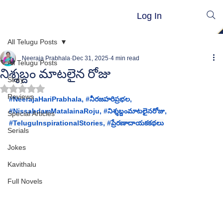
Log In
All Telugu Posts
Neeraja Prabhala
Dec 31, 2025
4 min read
All Telugu Posts
నిశ్శబ్దం మాటలైన రోజు
Story
Rated NaN out of 5 stars.
Reviews
#NeerajaHariPrabhala
, #
నీరజహరిప్రభల, 
#
NissabdamMatalainaRoju
, 
#న
ిశ్శబ్దంమాటలైనరోజు
, 
Special Articles
#TeluguInspirationalStories
, 
#ప
్రేరణాదాయకకథలు
Serials
Jokes
Kavithalu
Full Novels