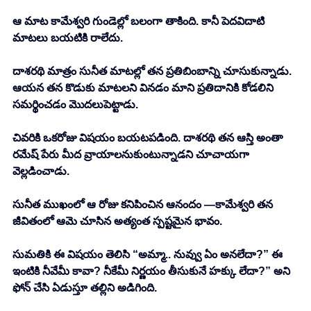
ఆ మాట కామేశ్వరి గుండెల్లో బలంగా తాకింది. కానీ పెదవిదాటి 
మాటలు బయటికి రాలేదు. 
దాశరథి మాత్రం సునీత మాటల్లో తన ప్రతిబింబాన్ని చూసుకున్నాడు. 
ఆయన తన కొడుకు మాటలని వినడం మాని ప్రతిదానికి కోడలిని 
సమర్థించడం మొదలుపెట్టాడు. 
చివరికి ఒకరోజు విషయం బయటపడింది. దాశరథి తన ఆస్తి అంతా 
రమేష్ పేరు మీద వ్రాయాలనుకుంటున్నాడని చూచాయగా 
వెల్లడించాడు. 
సునీత ముఖంలో ఆ రోజు కనిపించిన ఆనందం —కామేశ్వరి తన 
జీవితంలో ఆమె చూసిన అత్యంత స్పష్టమైన భావం. 
సుమతికి ఈ విషయం తెలిసి “అమ్మా.. నువ్వు ఏం అనలేదా?” ఈ 
ఇంటికి నీవేమీ కావా? నీకేమీ నిర్ణయం తీసుకునే హక్కు లేదా?” అని 
ఫోన్ చేసి ఏడుస్తూ తల్లిని అడిగింది. 