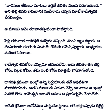
“వాదనలు లేకుండా మాటలు తగ్గితే జీవితం విలువ పెరుగుతుంది. ” 
అని తల్లి తనని కాపురానికి పంపేనాడు చెప్పిన మాటే కామేశ్వరికి 
వేదమంత్రం. 
ఆ మాటని ఆమె తూచాతప్పకుండా పాటిస్తోంది. 
పెళ్లి తరువాత దాశరథికి ఉద్యోగం వచ్చింది. మంచి ఇల్లు కట్టారు. ఆ 
దంపతులకు కూతురు సుమతి, కొడుకు రమేష్ పుట్టారు. బాధ్యతలు 
మరింత పెరిగాయి. 
కామేశ్వరి తనకోసం ఎప్పుడూ జీవించలేదు. ఆమె జీవితం తన భర్త 
కోసం, పిల్లల కోసం, తమ ఇంటి కోసం మాత్రమే కొనసాగుతోంది. 
దాశరథి క్రమంగా ఇంట్లో అన్ని నిర్ణయాలకు తనే అధిపతిగా 
మారిపోయాడు. అతని మాటలకు ఎదురు చెప్పే అలవాటు ఆ ఇంట్లో 
ఎవరికీ లేదు. కామేశ్వరి అయితే అసలు ఆ ప్రయత్నమే చేయలేదు. 
ఆమెకి క్రమేణా ఆలోచనలు చుట్టుముట్టాయి. తన భర్త ఇప్పుడు రిటైర్డ్ 