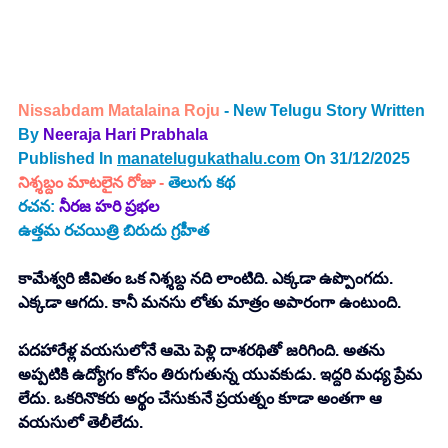
Nissabdam Matalaina Roju 
- New Telugu Story Written 
By
 Neeraja Hari Prabhala 
Published In 
manatelugukathalu.com
 On 31/12/2025
నిశ్శబ్దం మాటలైన రోజు
-
తెలుగు కథ
రచన: 
నీరజ హరి ప్రభల
ఉత్తమ రచయిత్రి బిరుదు గ్రహీత
కామేశ్వరి జీవితం ఒక నిశ్శబ్ద నది లాంటిది. ఎక్కడా ఉప్పొంగదు. 
ఎక్కడా ఆగదు. కానీ మనసు లోతు మాత్రం అపారంగా ఉంటుంది. 
పదహారేళ్ల వయసులోనే ఆమె పెళ్లి దాశరథితో జరిగింది. అతను 
అప్పటికి ఉద్యోగం కోసం తిరుగుతున్న యువకుడు. ఇద్దరి మధ్య ప్రేమ 
లేదు. ఒకరినొకరు అర్థం చేసుకునే ప్రయత్నం కూడా అంతగా ఆ 
వయసులో తెలీలేదు. 