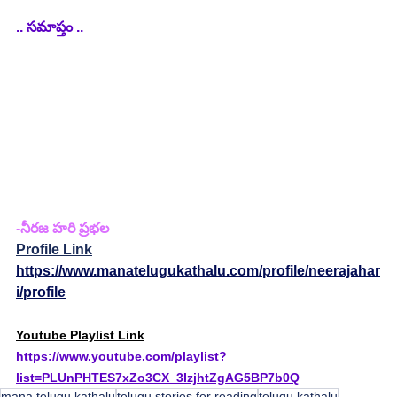
.. సమాప్తం .. 
-నీరజ హరి ప్రభల  
Profile Link
https://www.manatelugukathalu.com/profile/neerajahar
i/profile
Youtube Playlist Link
https://www.youtube.com/playlist?
list=PLUnPHTES7xZo3CX_3IzjhtZgAG5BP7b0Q
mana telugu kathalu
telugu stories for reading
telugu kathalu