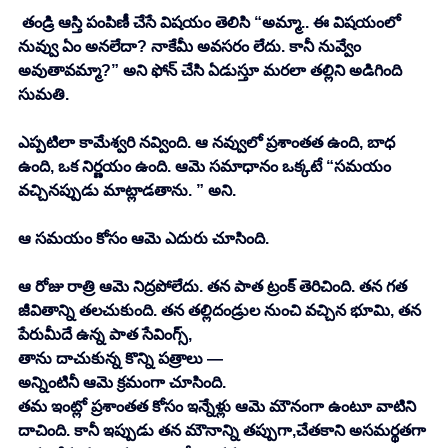
 తండ్రి ఆస్తి పంపిణీ చేసే విషయం తెలిసి “అమ్మా.. ఈ విషయంలో 
నువ్వు ఏం అనలేదా? నాకేమీ అవసరం లేదు. కానీ నువ్వేం 
అవుతావమ్మా?” అని ఫోన్ చేసి ఏడుస్తూ మరలా తల్లిని అడిగింది 
సుమతి. 
ఎప్పటిలా కామేశ్వరి నవ్వింది. ఆ నవ్వులో ప్రశాంతత ఉంది, బాధ 
ఉంది, ఒక నిర్ణయం ఉంది. ఆమె సమాధానం ఒక్కటే “సమయం 
వచ్చినప్పుడు మాట్లాడతాను. ” అని. 
ఆ సమయం కోసం ఆమె ఎదురు చూసింది. 
ఆ రోజు రాత్రి ఆమె నిద్రపోలేదు. తన పాత ట్రంక్ తెరిచింది. తన గత 
జీవితాన్ని తలచుకుంది. తన తల్లిదండ్రుల నుంచి వచ్చిన భూమి, తన 
పేరుమీదే ఉన్న పాత సేవింగ్స్,
తాను దాచుకున్న కొన్ని పత్రాలు —
అన్నింటినీ ఆమె క్రమంగా చూసింది. 
తమ ఇంట్లో ప్రశాంతత కోసం ఇన్నేళ్లు ఆమె మౌనంగా ఉంటూ వాటిని 
దాచింది. కానీ ఇప్పుడు తన మౌనాన్ని తప్పుగా,చేతకాని అసమర్థతగా 