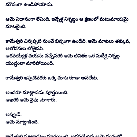
మౌనంగా ఉండిపోయాడు. 
ఆమె నిదానంగా లేచింది. ఇన్నేళ్ల నిశ్శబ్దం ఆ క్షణంలో మటుమాయమై 
మాటలైంది. 
కామేశ్వరి చిన్నప్పటి నుంచే భిన్నంగా ఉండేది. ఆమె మాటలు తక్కువ, 
ఆలోచనలు లోతైనవి. 
అరవయ్యేళ్ల వయసు వచ్చేసరికి ఆమె జీవితం ఒక సుదీర్ఘ నిశ్శబ్ద 
యుద్ధంలా మారిపోయింది. 
కామేశ్వరి ఇప్పటివరకు ఒక్క మాట కూడా అనలేదు. 
అందరూ మాట్లాడడం పూర్తయింది. 
ఆఖరికి ఆమె వైపు చూశారు. 
అప్పుడే..
ఆమె మాట్లాడింది. 
కామేశ్వరి మాట్లాడటం పూర్తయింది. అరవయ్యేళ్ళ ఆమె స్వరంలో 