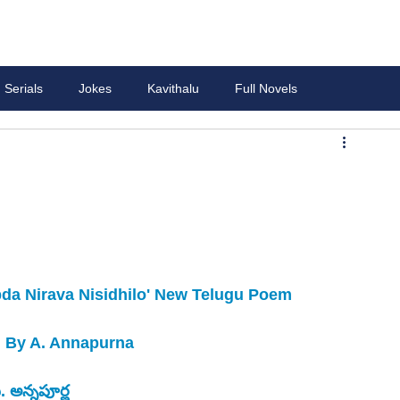
Serials
Jokes
Kavithalu
Full Novels
bda Nirava Nisidhilo' New Telugu Poem
n By A. Annapurna
 అన్నపూర్ణ