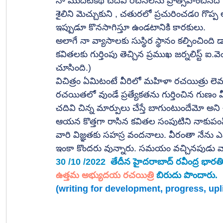
నా మొదటికథ చదివి రచనలను ప్రోత్సహించినది 
శైలిని మెచ్చుకుని , చతురలో ప్రచురించడo గొప్ప 
ఇప్పుడూ కొనసాగిస్తూ ఉండటానికి కారకులు.
అలాగే నా వ్యాసాలకు సుస్థిర స్థానం కల్పించి
కవితలకు గుర్తింపు తెచ్చిన ప్రముఖ జర్నలిస్ట్ ఐ.వె
చూసింది.)
విచిత్రం ఏమిటంటే వీరిలో మహిళా రచయిత్రు లె
రచయితలో వుండే ప్రత్యేకతను గుర్తించిన గుణం వ
చదివి చిన్న మార్పులు చేస్తే బాగుంటుందేమో అని
ఆయన కొత్తగా రాసిన కవితల సంపుటిని నాకుపంపి '' స
వారి విజ్ఞతకు సహస్ర వందనాలు. వీరంతా నేను 
ఇంకా కొందరు వున్నారు. సమయం వచ్చినపుడు వార
30 /10 /2022  తేదీన హైదరాబాద్ రవీంద్ర భార
ఉత్తమ అభ్యుదయ రచయిత్రి
 బిరుదు పొందారు.
(writing for development, progress, upli