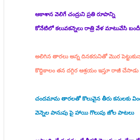
ఆకాశాన వెలిగే చంద్రుని ప్రతి రూపాన్ని
కోనేటిలో కలువకన్నెలు రాత్రి వేళ మాటువేసి బందీ
అలిగిన తారలు అన్న దినకరునితో మొర పెట్టుకున
కొద్దికాలం తన దగ్గిర ఆశ్రయం ఇస్తూ రాజీ చేస
చందమామ తారలతో కొలువైన తీరు కనులకు విం
వెన్నెల పానుపు పై హాయి గొలుపు జోల పాటలు