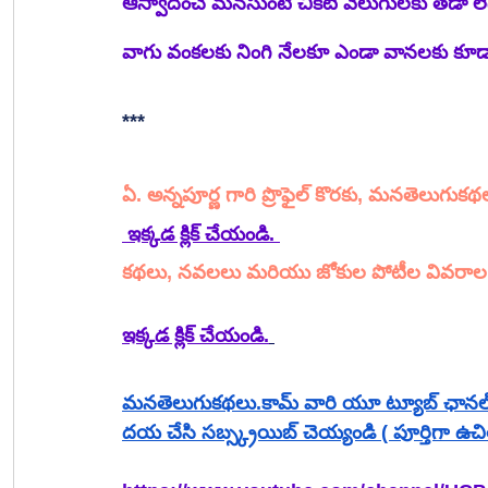
ఆస్వాదించే మనసుంటే చీకటి వెలుగులకు తేడా ల
వాగు వంకలకు నింగి నేలకూ ఎండా వానలకు కూడా స
***
ఏ. అన్నపూర్ణ గారి ప్రొఫైల్ కొరకు, మనతెలుగు
 ఇక్కడ క్లిక్ చేయండి. 
కథలు, నవలలు మరియు జోకుల పోటీల వివరాల
ఇక్కడ క్లిక్ చేయండి.
మనతెలుగుకథలు.కామ్ వారి యూ ట్యూబ్ ఛానల్ ను 
దయ చేసి సబ్స్క్రయిబ్ చెయ్యండి ( పూర్తిగా ఉచి