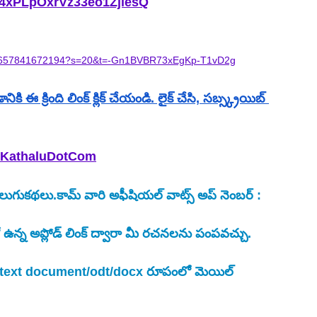
P4xPLpOxrVz33eo1ZjlesQ
0306657841672194?s=20&t=-Gn1BVBR73xEgKp-T1vD2g
 ఈ క్రింది లింక్ క్లిక్ చేయండి. లైక్ చేసి, సబ్స్క్రయిబ్ 
uKathaluDotCom
ుకథలు.కామ్ వారి అఫీషియల్ వాట్స్ అప్ నెంబర్ : 
న్న అప్లోడ్ లింక్ ద్వారా మీ రచనలను పంపవచ్చు.
ు text document/odt/docx రూపంలో మెయిల్ 