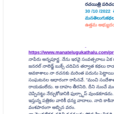
రచయిత్రి పరిచయ
30 /10 /2022  
మనతెలుగుకథలు.
ఉత్తమ అభ్యుద
https://www.manatelugukathalu.com/pro
నాపేరు అన్నపూర్ణ. నేను ఇరవై సంవత్సరాలు ఏ
జనరల్ నాలెడ్జ్ బుక్స్ చదివిన తర్వాత కథలు రా
అవకాశాలు నా రచనకు మరింత పదును పెట్టాయి
సంఘటనల ఆధారంగా రాసినవే. ''మంచి సందేశాత్మ
రాయడంలేదు. ఆ దాహం తీరనిది. దీని నుంచే మం
చెప్పినట్టు నేర్చుకోడానికి ఫుల్స్టాప్ వుండకూ
ఇస్తున్న పత్రికల వారికీ ధన్య వాదాలు. నాది కా
వంశపారంగా అబ్బిన వరం.