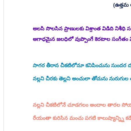
(ఉత్తమ 
అలసి సొలసిన ప్రాణులకు విశ్రాంత విడిది నిశీ
అగాధమైన జలధిలో వుప్పొంగే కెరటాల సంగీతం 
సాగర తీరాన చీకటిలోనూ కనిపించును సుందర ద
నల్లని చీరకు తెల్లని అంచులా తోచును నురుగు
నల్లని చీకటిలోనే చూడగలం అందాల తారల స
రేయంతా కురిసిన మంచు పగటి కాలుష్యాన్న్ని కడిగ