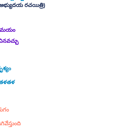
అభ్యుదయ రచయిత్రి)
ధి సమయం
వినవచ్చు
ృశ్యం
ల తళతళ
ోయగం
ివేస్తుంది