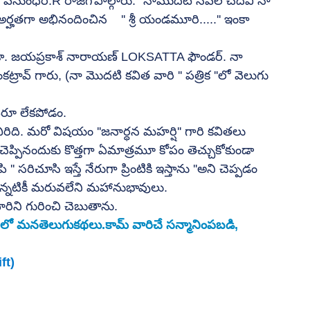
''వసుంధర.R రాజగోపాల్గారు.'' నామొదటి నవల చదివి నా 
అర్హతగా అభినందించిన    '' శ్రీ యండమూరి.....'' ఇంకా 
ంది డా. జయప్రకాశ్ నారాయణ్ LOKSATTA ఫౌండర్. నా 
ంకట్రావ్ గారు, (నా మొదటి కవిత వారి '' పత్రిక ''లో వెలుగు 
వరూ లేకపోడం.
ీరిది. మరో విషయం ''జనార్ధన మహర్షి'' గారి కవితలు 
 చెప్పినందుకు కొత్తగా ఏమాత్రమూ కోపం తెచ్చుకోకుండా 
రిచూసి ఇస్తే నేరుగా ప్రింటికి ఇస్తాను ''అని చెప్పడం 
ఎన్నటికీ మరువలేని మహానుభావులు.
ిని గురించి చెబుతాను.  
తిలో మనతెలుగుకథలు.కామ్ వారిచే సన్మానింపబడి, 
ft)