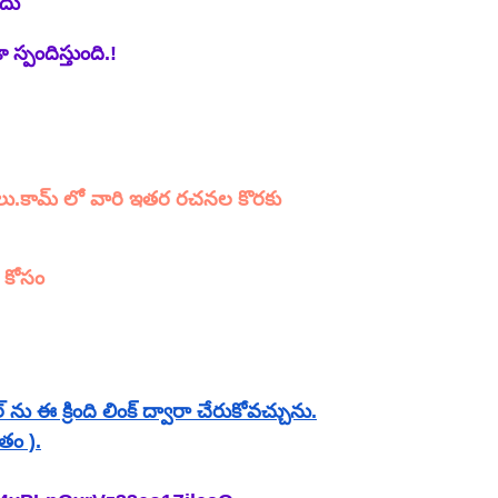
ేదు
్పందిస్తుంది.!
కథలు.కామ్ లో వారి ఇతర రచనల కొరకు
 కోసం
ఈ క్రింది లింక్ ద్వారా చేరుకోవచ్చును.
తం ).