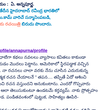
ం :  ఏ. అన్నపూర్ణ.
తేదీన హైదరాబాద్ రవీంద్ర భారతిలో 
కామ్ వారిచే సన్మానింపబడి, 
య రచయిత్రి
 బిరుదు పొందారు.
file/annapurna/profile
క ధాటిగా కథలు నవలలు వ్యాసాలు కవితలు కాకుండా 
యడం మొదలు పెట్టాను. అమెరికాలో స్థిరపడ్డాక వచ్చిన 
. నా రచనలు చాలా వరకు నేను చూసిన ఎదురుకున్న 
క రచన చేయాలనే '' తపన.... తప్పితే ఏదో ఆశించి 
చి రచన వస్తుందని అనుకుంటాను. ఎందరో గొప్పవారు 
డదు. ఆలా తెలుసుకుంటూ ఉండటమే కర్తవ్యమ్. నాకు ప్రోత్సహం 
కినాడ. పండితవంశంలో పుట్టుక, సాహిత్యం ఊపిరి- 