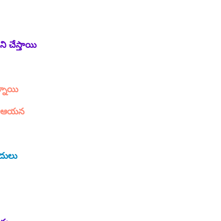
ని చేస్తాయి
్నాయి
ాడు ఆయన
దులు