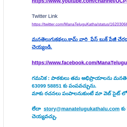
https://www.youtube.com/channel/UC
Twitter Link
https://twitter.com/ManaTeluguKatha/status/162
మనతెలుగుకథలు.కామ్ వారి  ఫేస్ బుక్ పేజీ చేరడానికి
చెయ్యండి.
https://www.facebook.com/ManaTelug
గమనిక : పాఠకులు తమ అభిప్రాయాలను మనతెలుగ
63099 58851 కు పంపవచ్చును.
మాకు రచనలు పంపాలనుకుంటే మా వెబ్ సైట్ లో ఉ
లేదా  
story@manatelugukathalu.com
 క
చెయ్యవచ్చు.