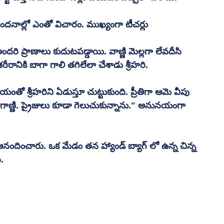
నాల్లో ఎంతో విచారం. ముఖ్యంగా టీచర్లు 
అందరి ప్రాణాలు కుదుటపడ్డాయి. వాణ్ణి మెల్లగా లేవదీసి 
డి శరీరానికి బాగా గాలి తగిలేలా చేశాడు శ్రీహరి. 
తో శ్రీహరిని ఏడుస్తూ చుట్టుకుంది. ప్రీతిగా ఆమె వీపు 
ణి. ప్రైజులు కూడా గెలుచుకున్నాను." అనునయంగా 
నందించారు. ఒక మేడం తన హ్యాండ్ బ్యాగ్ లో ఉన్న చిన్న 
. 