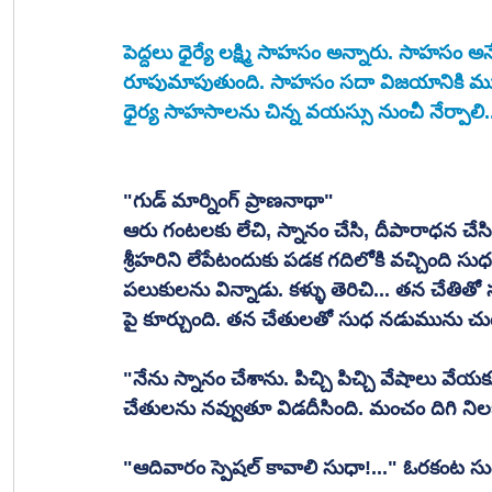
పెద్దలు ధైర్యే లక్ష్మి సాహసం అన్నారు. సాహసం అ
రూపుమాపుతుంది. సాహసం సదా విజయానికి మూలం
ధైర్య సాహసాలను చిన్న వయస్సు నుంచీ నేర్పాలి..
"గుడ్ మార్నింగ్ ప్రాణనాథా" 
ఆరు గంటలకు లేచి, స్నానం చేసి, దీపారాధన చేసి, పాల
శ్రీహరిని లేపేటందుకు పడక గదిలోకి వచ్చింది సుధ
పలుకులను విన్నాడు. కళ్ళు తెరిచి... తన చేతిత
పై కూర్చుంది. తన చేతులతో సుధ నడుమును చుట్
"నేను స్నానం చేశాను. పిచ్చి పిచ్చి వేషాలు 
చేతులను నవ్వుతూ విడదీసింది. మంచం దిగి నిల
"ఆదివారం స్పెషల్ కావాలి సుధా!..." ఓరకంట స