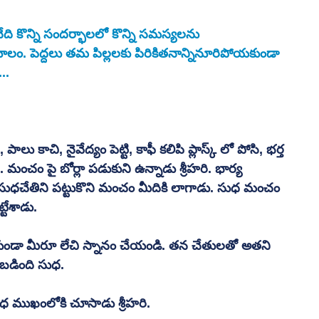
నేది కొన్ని సందర్భాలలో కొన్ని సమస్యలను 
. పెద్దలు తమ పిల్లలకు పిరికితనాన్నినూరిపోయకుండా 
..
ు కాచి, నైవేద్యం పెట్టి, కాఫీ కలిపి ప్లాస్క్ లో పోసి, భర్త 
. మంచం పై బోర్లా పడుకుని ఉన్నాడు శ్రీహరి. భార్య 
ో సుధచేతిని పట్టుకొని మంచం మీదికి లాగాడు. సుధ మంచం 
టేశాడు. 
వేయకుండా మీరూ లేచి స్నానం చేయండి. తన చేతులతో అతని 
బడింది సుధ.
ుధ ముఖంలోకి చూసాడు శ్రీహరి.