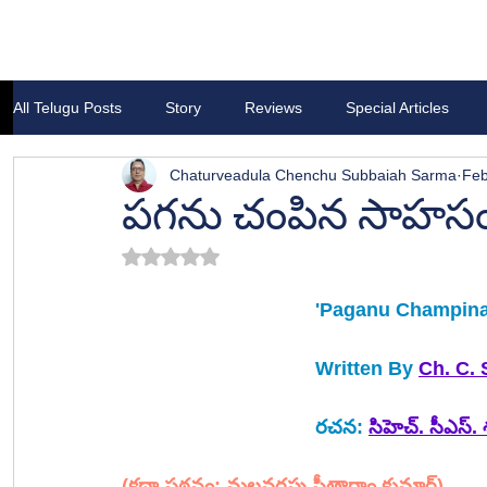
All Telugu Posts
Story
Reviews
Special Articles
Chaturveadula Chenchu Subbaiah Sarma
Feb
పగను చంపిన సాహస
Rated NaN out of 5 stars.
'Paganu Champina
Written By 
Ch. C. 
రచన:
సిహెచ్. సీఎస్. 
(కథా పఠనం: మల్లవరపు సీతారాం కుమార్)