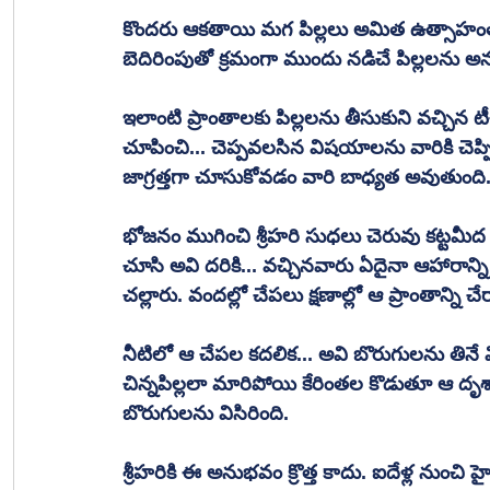
కొందరు ఆకతాయి మగ పిల్లలు అమిత ఉత్సాహంతో అ
బెదిరింపుతో క్రమంగా ముందు నడిచే పిల్లలను అ
ఇలాంటి ప్రాంతాలకు పిల్లలను తీసుకుని వచ్చిన టీ
చూపించి... చెప్పవలసిన విషయాలను వారికి చెప్పి.
జాగ్రత్తగా చూసుకోవడం వారి బాధ్యత అవుతుంది. దా
భోజనం ముగించి శ్రీహరి సుధలు చెరువు కట్టమీద క
చూసి అవి దరికి... వచ్చినవారు ఏదైనా ఆహారాన్ని 
చల్లారు. వందల్లో చేపలు క్షణాల్లో ఆ ప్రాంతాన్న
నీటిలో ఆ చేపల కదలిక... అవి బొరుగులను తిన
చిన్నపిల్లలా మారిపోయి కేరింతల కొడుతూ ఆ దృశ
బొరుగులను విసిరింది. 
శ్రీహరికి ఈ అనుభవం క్రొత్త కాదు. ఐదేళ్ల నుంచ