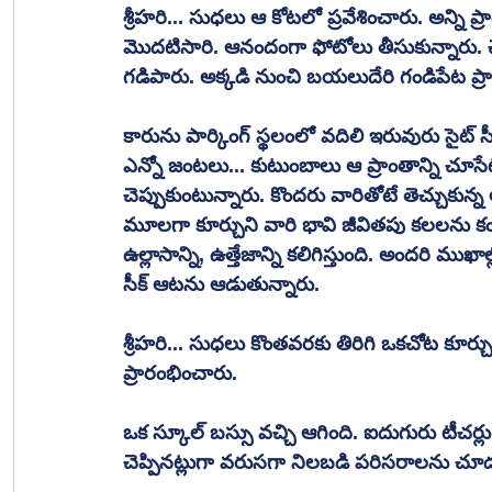
శ్రీహరి... సుధలు ఆ కోటలో ప్రవేశించారు. అన్ని
మొదటిసారి. ఆనందంగా ఫోటోలు తీసుకున్నారు. చ
గడిపారు. అక్కడి నుంచి బయలుదేరి గండిపేట ప్రాం
కారును పార్కింగ్ స్థలంలో వదిలి ఇరువురు సైట్
ఎన్నో జంటలు... కుటుంబాలు ఆ ప్రాంతాన్ని చూసేటం
చెప్పుకుంటున్నారు. కొందరు వారితోటే తెచ్చుకున
మూలగా కూర్చుని వారి భావి జీవితపు కలలను క
ఉల్లాసాన్ని, ఉత్తేజాన్ని కలిగిస్తుంది. అందరి మ
సీక్ ఆటను ఆడుతున్నారు.
శ్రీహరి... సుధలు కొంతవరకు తిరిగి ఒకచోట కూర్చ
ప్రారంభించారు. 
ఒక స్కూల్ బస్సు వచ్చి ఆగింది. ఐదుగురు టీచర్ల
చెప్పినట్లుగా వరుసగా నిలబడి పరిసరాలను చూడ 