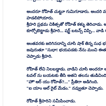
అందరూ రోహిత్ చుట్టూ గుమిగూడారు. అందరి వంద
హడలిపోయారు. 
శ్రీహరి ప్రథమ చికిత్సతో రోహిత్ కళ్ళు తెరిచాడు. 
కూర్చోబెట్టాడు శ్రీహరి... షర్ట్ బటన్స్ విప్పి... వా
అంతవరకు జరిగినదాన్ని చూసి షాక్ తిన్న సుధ భయం
జవురుతూ "సుధా! భయపడకు నేను మంచి ఈతగాణ్
చెప్పాడు శ్రీహరి. 
రోహిత్ లేచి నిలబడ్డాడు. వాడిని చూసి అందరూ ఆ
టవల్ ను బయటకు తీసి అతని తలను తుడిచింది
"హౌ ఆర్ యు రోహిత్?..." ప్రీతిగా అడిగింది. 
"ఐ యాం ఆల్ రైట్ మేడం." నవ్వుతూ చెప్పాడు.
రోహిత్ శ్రీహరిని సమీపించాడు. 