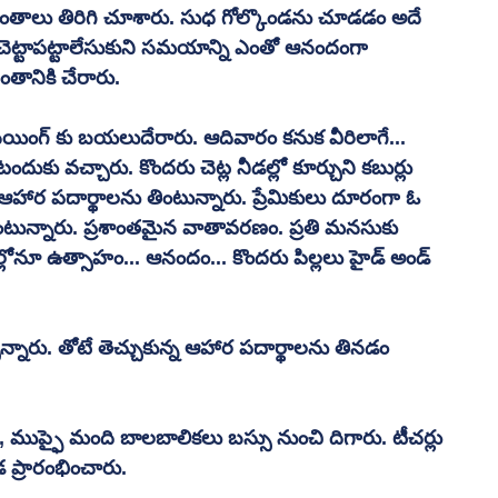
 ప్రాంతాలు తిరిగి చూశారు. సుధ గోల్కొండను చూడడం అదే 
ెట్టాపట్టాలేసుకుని సమయాన్ని ఎంతో ఆనందంగా 
తానికి చేరారు. 
 సీయింగ్ కు బయలుదేరారు. ఆదివారం కనుక వీరిలాగే... 
దుకు వచ్చారు. కొందరు చెట్ల నీడల్లో కూర్చుని కబుర్లు 
్న ఆహార పదార్థాలను తింటున్నారు. ప్రేమికులు దూరంగా ఓ 
ంటున్నారు. ప్రశాంతమైన వాతావరణం. ప్రతి మనసుకు 
ుఖాల్లోనూ ఉత్సాహం... ఆనందం... కొందరు పిల్లలు హైడ్ అండ్ 
ున్నారు. తోటే తెచ్చుకున్న ఆహార పదార్థాలను తినడం 
ు, ముప్ఫై మంది బాలబాలికలు బస్సు నుంచి దిగారు. టీచర్లు 
ప్రారంభించారు. 