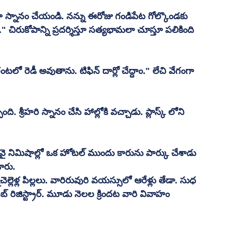
రగా స్నానం చేయండి. నన్ను ఈరోజు గండిపేట గోల్కొండకు 
చిరుకోపాన్ని ప్రదర్శిస్తూ సత్యభామలా చూస్తూ పలికింది 
టలో రెడీ అవుతాను. టిఫిన్ దార్లో చేద్దాం." లేచి వేగంగా 
ి. శ్రీహరి స్నానం చేసి హాల్లోకి వచ్చాడు. ప్లాస్క్ లోని 
ారు. 
ెల్లెళ్ల పిల్లలు. వారిరువురి వయస్సులో ఆరేళ్లు తేడా. సుధ 
్ రిజిస్ట్రార్. మూడు నెలల క్రిందట వారి వివాహం 