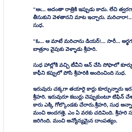
"ఆఁ... అదంతా రాత్రికి ఇప్పుడు కాదు. లేచి త్వ
తీసుకుని వెళతానని మాట ఇచ్చారు. మరిచారా!..." 
సుధ. 
"ఓ... ఆ మాటే మరిచాను డియర్!... సారీ... అర్థగం
బాత్రూం వైపుకు వెళ్ళాడు శ్రీహరి.
సుధ హాల్లోకి వచ్చి టీవీని ఆన్ చేసి సోఫాలో కూర్చుంద
కాఫీని కప్పులో పోసి శ్రీహరికి అందించింది సుధ.
ఇరువురు చక్కగా తయారై కార్లు కూర్చున్నారు‌ ఇరవై నిమిషాల్లో ఒక హోటల్ ముందు కారును పార్కు చేశాడు 
శ్రీహరి. ఇరువురూ కబుర్లు చెప్పుకుంటూ టిఫిన్ చేశ
కారు ఎక్కి గోల్కొండకు చేరారు.శ్రీహరి, సుధ అన్నాచ
మంచి అందగత్తె. ఎం ఏ వరకు చదివింది. శ్రీహరి సబ
జరిగింది. మంచి అన్యోన్యమైన దాంపత్యం. 