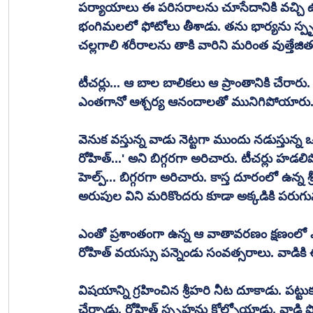
పర్యాయాలు ఈ పరిసరాలను చూసేదానికి వచ్చి ఉన్
భంగిమలలో ఫోటోలు తీశాడు. తను భార్యను స్పృశి
చల్లగాలి శరీరాలను తాకి వారిని మరింత వుత్తేజి
టీచర్లు... ఆ బాల బాలికలు ఆ ప్రాంతానికి చేరా
ఎంతగానో ఆశ్చర్య ఆనందాలతో మునిగిపోయారు
వెనుక వస్తున్న వాడు నెట్టగా ముందు నడుస్తున్
రోహిత్...' అని బిగ్గరగా అరిచారు. టీచర్లు హడలి
హెల్ప్... బిగ్గరగా అరిచారు. కాస్త దూరంలో ఉన్న శ్ర
అరుపుల విని మరికొందరు కూడా అక్కడికి పరుగు
ఎంతో ప్రశాంతంగా ఉన్న ఆ వాతావరణం క్షణంలో
రోహిత్ వయస్సు పన్నెండు సంవత్సరాలు. వాడిక
విషయాన్ని గ్రహించిన శ్రీహరి నీట దూకాడు. పట్టుక
చేర్చాడు. రోహిత్ స్పృహను కోల్పోయాడు. వాడి పొట