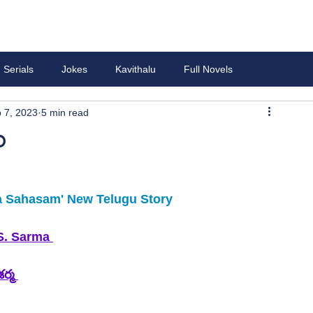
Serials
Jokes
Kavithalu
Full Novels
 7, 2023
5 min read
ం
 Sahasam' New Telugu Story 
S. Sarma
శర్మ