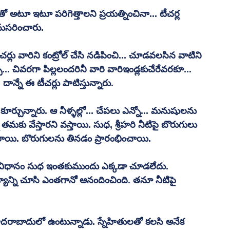
టూ ఇటూ పరిగెత్తాలని ప్రయత్నించినా... టీచర్ల 
నుసరించారు.
చర్లు వారిని కంట్రోల్ చేసి నడిపించి... చూడవలసిన వాటిని 
.. చివరగా పిల్లలందరినీ వారి వారిఇండ్లకుచేరేవరకూ... 
న్నే ఈ టీచర్లు పాటిస్తున్నారు. 
ూర్చున్నారు. ఆ నీళ్ళల్లో... చేపలు ఎన్నో... మనుషులను 
తమకు వేస్తారని వస్తాయి. సుధ, శ్రీహరి నీటిపై బొరుగులు 
ి చేరాయి. బొరుగులను తినడం ప్రారంభించాయి. 
ే విధానం సుధ ఇంతకుముందు ఎక్కడా చూడలేదు. 
్యాన్ని చూసి ఎంతగానో ఆనందించింది. తనూ నీటిపై 
ి హైదరాబాదులో ఉంటున్నాడు. స్నేహితులతో కలసి అనేక 