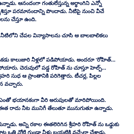
నాడు. ఆనందంగా గంతులేస్తున్న అర్ధాంగిని ఎన్నో 
స్తూ పరమానందాన్ని పొందాడు. నీటిపై నుంచి వీచే 
తలను చేస్తూ ఉంది. 
రు. నీటిలోని చేపల విన్యాసాలను చూసి ఆ బాలబాలికలు 
.
న ఒకడు కాలుజారి నీళ్లలో పడిపోయాడు. అందరూ 'రోహిత్... 
పోయారు. చెరువులో పడ్డ రోహిత్ ను చూస్తూ హెల్ప్... 
ీహరి సుధ ఆ ప్రాంతానికి పరిగెత్తారు. టీచర్ల, పిల్లల 
న వచ్చారు. 
 ఎంతో భయానకంగా వీరి అరుపులతో మారిపోయింది. 
ి ఈత రాదు నీట మునిగీ తేలుతూ మునుగుతూ ఉన్నాడు. 
ున్నాడు. అన్ని రకాల ఈతలెరిగిన శ్రీహరి రోహిత్ ను ఒడ్డుకు 
్ట ఒత్తి నోటి గుండా నీళ్లు బయటికి వచ్చేలా చేశాడు. 