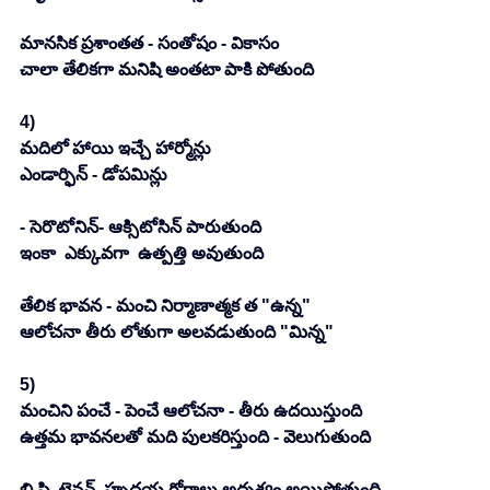
మానసిక ప్రశాంతత - సంతోషం - వికాసం
చాలా తేలికగా మనిషి అంతటా పాకి పోతుంది 
4)
మదిలో హాయి ఇచ్చే హార్మోన్లు 
ఎండార్ఫిన్ - డోపమిన్లు
- సెరొటోనిన్- ఆక్సిటోసిన్ పారుతుంది
ఇంకా  ఎక్కువగా  ఉత్పత్తి అవుతుంది
తేలిక భావన - మంచి నిర్మాణాత్మక త "ఉన్న"
ఆలోచనా తీరు లోతుగా అలవడుతుంది "మిన్న"
5)
మంచిని పంచే - పెంచే ఆలోచనా - తీరు ఉదయిస్తుంది
ఉత్తమ భావనలతో మది పులకరిస్తుంది - వెలుగుతుంది
బి.పి, టెన్షన్, హృదయ రోగాలు అదృశ్యం అయిపోతుంది