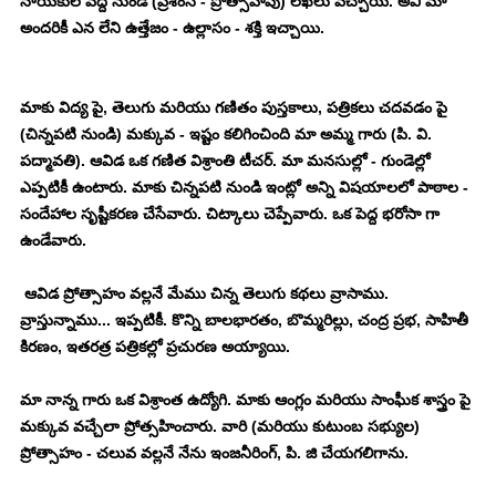
నాయకుల వద్ద నుండి (ప్రశంస - ప్రోత్సాహపు) లేఖలు వచ్చాయి. అవి మా 
అందరికీ ఎన లేని ఉత్తేజం - ఉల్లాసం - శక్తి ఇచ్చాయి. 
మాకు విద్య పై, తెలుగు మరియు గణితం పుస్తకాలు, పత్రికలు చదవడం పై 
(చిన్నపటి నుండి) మక్కువ - ఇష్టం కలిగించింది మా అమ్మ గారు (పి. వి. 
పద్మావతి). ఆవిడ ఒక గణిత విశ్రాంతి టీచర్. మా మనసుల్లో - గుండెల్లో 
ఎప్పటికీ ఉంటారు. మాకు చిన్నపటి నుండి ఇంట్లో అన్ని విషయాలలో పాఠాల - 
సందేహాల సృష్టీకరణ చేసేవారు. చిట్కాలు చెప్పేవారు. ఒక పెద్ద భరోసా గా 
ఉండేవారు. 
 ఆవిడ ప్రోత్సాహం వల్లనే మేము చిన్న తెలుగు కథలు వ్రాసాము. 
వ్రాస్తున్నాము... ఇప్పటికీ. కొన్ని బాలభారతం, బొమ్మరిల్లు, చంద్ర ప్రభ, సాహితీ 
కిరణం, ఇతరత్ర పత్రికల్లో ప్రచురణ అయ్యాయి. 
మా నాన్న గారు ఒక విశ్రాంత ఉద్యోగి. మాకు ఆంగ్లం మరియు సాంఘీక శాస్త్రం పై 
మక్కువ వచ్చేలా ప్రోత్సహించారు. వారి (మరియు కుటుంబ సభ్యుల) 
ప్రోత్సాహం - చలువ వల్లనే నేను ఇంజనీరింగ్, పి. జి చేయగలిగాను. 