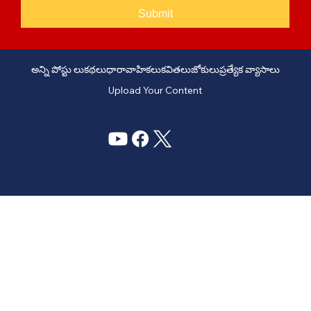
Submit
అన్ని పోస్టు లు
కథలు
ధారావాహికలు
కవితలు
జోకులు
ప్రత్యేక వ్యాసాలు
Upload Your Content
PHONE: +91 6309958851 - EMAIL:
story@manatelugukathalu.com
© 2035
Designed & Digital Marketing by Agency Conversion Guru
.