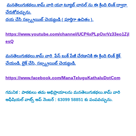
మనతెలుగుకథలు.కామ్ వారి యూ ట్యూబ్ ఛానల్ ను ఈ క్రింది లింక్ ద్వారా 
చేరుకోవచ్చును.
దయ చేసి సబ్స్క్రయిబ్ చెయ్యండి ( పూర్తిగా ఉచితం ).
https://www.youtube.com/channel/UCP4xPLpOxrVz33eo1Zjl
esQ
మనతెలుగుకథలు.కామ్ వారి  ఫేస్ బుక్ పేజీ చేరడానికి ఈ క్రింది లింక్ క్లిక్ 
చేయండి. లైక్ చేసి, సబ్స్క్రయిబ్ చెయ్యండి.
https://www.facebook.com/ManaTeluguKathaluDotCom
గమనిక : పాఠకులు తమ అభిప్రాయాలను మనతెలుగుకథలు.కామ్ వారి 
అఫీషియల్ వాట్స్ అప్ నెంబర్ : 63099 58851 కు పంపవచ్చును.