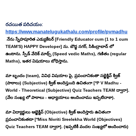
రచయిత పరిచయం
:
https://www.manatelugukathalu.com/profile/pvmadhu
 నేను స్నేహపూరిత ఎడ్యుకేటర్ [Friendly Educator cum (1 to 1 cum 
TEAM'S) HAPPY Developer] ను. బౌధ్ధ నగర్, సికింద్రాబాద్ లో 
ఉంటాను. స్పీడ్ వేదిక్ మాథ్స్ (Speed vedic Maths), గణితం (regular 
Maths), ఇతర విషయాలు బోధిస్తాను. 
మా బృందం (team), వివిధ విషయాల పై, ప్రపంచానికంతా సబ్జెక్టివ్ క్విజ్ 
(పాఠాలు) (Subjective) క్విజ్ అందిస్తుంది ఉచితంగా [*P V Madhu - 
World - Theoretical (Subjective) Quiz Teachers TEAM ద్వారా]. 
(వేల సంఖ్య లో పాఠాలు - అధ్యాయాలు అందించాము ఇప్పటిదాకా). 
మా విద్యార్థులు ఆబ్జెక్టివ్ (Objective) క్విజ్ అందిస్తారు ఉచితంగా 
ప్రపంచానికంతటా [*Miss Nivriti Sreelekha World (Objectives) 
Quiz Teachers TEAM ద్వారా]. (ఇప్పటికీ వందల సంఖ్యలో అందించారు)