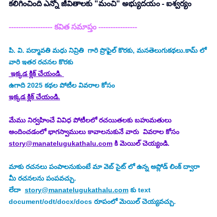
కలిగించింది ఎన్నో జీవితాలకు "మంచి" అభ్యుదయం - ఐశ్వర్యం
------------------ కవిత సమాప్తం ----------------
పి. వి. పద్మావతి మధు నివ్రితి 
 గారి ప్రొఫైల్ కొరకు, మనతెలుగుకథలు.కామ్ లో 
వారి ఇతర రచనల కొరకు
 ఇక్కడ క్లిక్ చేయండి. 
ఉగాది 2025
కథల పోటీల వివరాల కోసం
ఇక్కడ క్లిక్ చేయండి.
మేము నిర్వహించే వివిధ పోటీలలో రచయితలకు బహుమతులు 
అందించడంలో భాగస్వాములు కావాలనుకునే వారు  వివరాల కోసం 
story@manatelugukathalu.com
 కి మెయిల్ చెయ్యండి.
మాకు రచనలు పంపాలనుకుంటే మా వెబ్ సైట్ లో ఉన్న అప్లోడ్ లింక్ ద్వారా 
మీ రచనలను పంపవచ్చు.
లేదా  
story@manatelugukathalu.com
 కు text 
document/odt/docx/docs రూపంలో మెయిల్ చెయ్యవచ్చు.