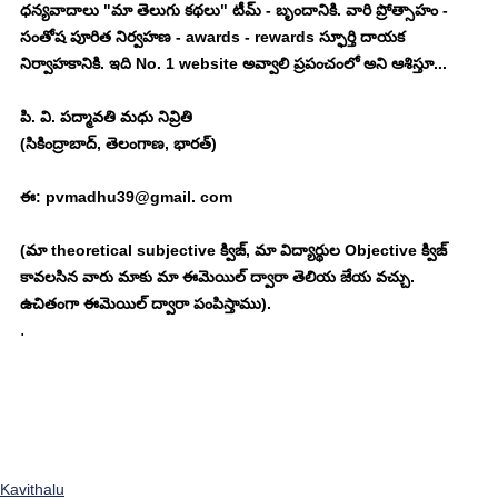
ధన్యవాదాలు "మా తెలుగు కథలు" టీమ్ - బృందానికి. వారి ప్రోత్సాహం - 
సంతోష పూరిత నిర్వహణ - awards - rewards స్ఫూర్తి దాయక 
నిర్వాహకానికి. ఇది No. 1 website అవ్వాలి ప్రపంచంలో అని ఆశిస్తూ... 
పి. వి. పద్మావతి మధు నివ్రితి
(సికింద్రాబాద్, తెలంగాణ, భారత్)
ఈ: pvmadhu39@gmail. com
(మా theoretical subjective క్విజ్, మా విద్యార్థుల Objective క్విజ్ 
కావలసిన వారు మాకు మా ఈమెయిల్ ద్వారా తెలియ జేయ వచ్చు. 
ఉచితంగా ఈమెయిల్ ద్వారా పంపిస్తాము). 
. 
Kavithalu