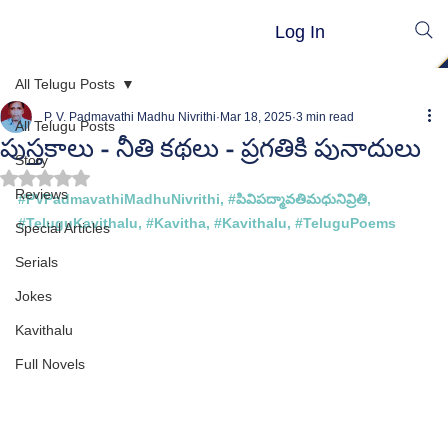
Log In
All Telugu Posts
P. V. Padmavathi Madhu Nivrithi
Mar 18, 2025
3 min read
All Telugu Posts
పుస్తకాలు - నీతి కథలు - ప్రగతికి పునాదులు
Story
Rated NaN out of 5 stars.
Reviews
#PVPadmavathiMadhuNivrithi
, 
#ప
ివిపద్మావతిమధునివ్రితి, 
#TeluguKavithalu
, 
#Kavitha
, 
#Kavithalu
, 
#TeluguPoems
Special Articles
Serials
Jokes
Kavithalu
Full Novels