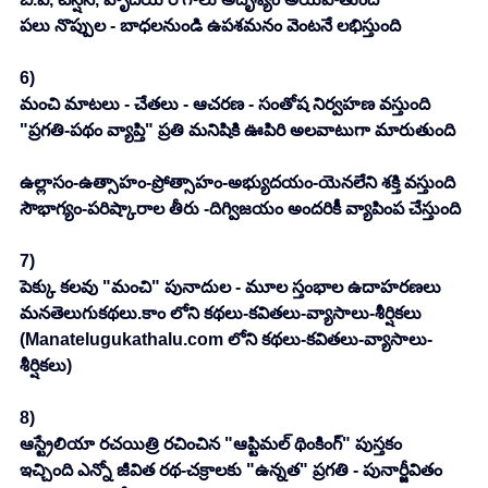
పలు నొప్పుల - బాధలనుండి ఉపశమనం వెంటనే లభిస్తుంది
6)
మంచి మాటలు - చేతలు - ఆచరణ - సంతోష నిర్వహణ వస్తుంది
"ప్రగతి-పథం వ్యాప్తి" ప్రతి మనిషికి ఊపిరి అలవాటుగా మారుతుంది
ఉల్లాసం-ఉత్సాహం-ప్రోత్సాహం-అభ్యుదయం-యెనలేని శక్తి వస్తుంది
సౌభాగ్యం-పరిష్కారాల తీరు -దిగ్విజయం అందరికీ వ్యాపింప చేస్తుంది
7)
పెక్కు కలవు "మంచి" పునాదుల - మూల స్తంభాల ఉదాహరణలు
మనతెలుగుకథలు.కాం లోని కథలు-కవితలు-వ్యాసాలు-శీర్షికలు
(
Manatelugukathalu.com
 లోని కథలు-కవితలు-వ్యాసాలు-
శీర్షికలు)
8)
ఆస్ట్రేలియా రచయిత్రి రచించిన "ఆప్టిమల్ థింకింగ్" పుస్తకం
ఇచ్చింది ఎన్నో జీవిత రథ-చక్రాలకు "ఉన్నత" ప్రగతి - పునార్జీవితం