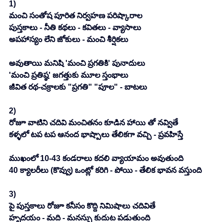
1)
మంచి సంతోష పూరిత నిర్వహణ పరిష్కారాల 
పుస్తకాలు - నీతి కథలు - కవితలు - వ్యాసాలు
అపహాస్యం లేని జోకులు - మంచి శీర్షికలు
అవుతాయి మనిషి 'మంచి ప్రగతికి' పునాదులు
'మంచి ప్రతిష్ఠ' జగత్తుకు మూల స్తంభాలు
జీవిత రథ-చక్రాలకు "ప్రగతి" "పూల" - బాటలు 
2)
రోజూ వాటిని చదివి మంచితనం కూడిన హాయి తో నవ్వితే
కళ్ళలో టప టప ఆనంద భాష్పాలు తేలికగా వచ్చి - ప్రవహిస్తే 
ముఖంలో 10-43 కండరాలు కదలి వ్యాయామం అవుతుంది
40 క్యాలరీలు (కొవ్వు) ఒంట్లో కరిగి - పోయి - తేలిక భావన వస్తుంది
3)
పై పుస్తకాలు రోజూ కనీసం కొద్ది నిమిషాలు చదివితే
హృదయం - మది - మనస్సు కుదుట పడుతుంది