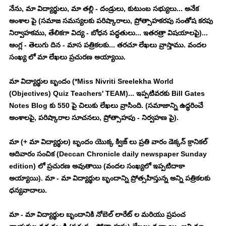
నేను, మా విద్యార్థులు, మా తల్లి - దండ్రులు, కుటుంబ సభ్యులు... అనేక 
అంశాల పై (సమాజ సమస్యలకు పరిష్కారాలు, ప్రోత్సాహకరపు సంతోష కరపు 
నిర్వాహకము, తేలికగా విద్య - బోధన పద్ధతులు... ఇతరత్రా విషయాలపై)... 
ఆంగ్ల - తెలుగు దిన - మాస పత్రికలకు... తరచూ లేఖలు వ్రాస్తాము. వందల 
సంఖ్య లో మా లేఖలు ప్రచురణ అయ్యాయి. 
మా విద్యార్థుల బృందం (*Miss Nivriti Sreelekha World 
(Objectives) Quiz Teachers' TEAM)... ఇప్పటివరకు Bill Gates 
Notes Blog కు 550 పై చిలుకు లేఖలు వ్రాసింది. (సమాజాన్ని ఉద్ధరించే 
అంశాలపై, పరిష్కారాల సూచనలు, ప్రోత్సాహపు - నిర్వహణ పై). 
మా (+ మా విద్యార్థుల) బృందం యొక్క క్విజ్ లు ప్రతి వారం డెక్కన్ క్రానికల్ 
ఆదివారం సంచిక (Deccan Chronicle daily newspaper Sunday 
edition) లో ప్రచురణ అవుతాయి (వందల సంఖ్యలో ఇప్పటిదాకా 
అయ్యాయి). మా - మా విద్యార్థుల బృందాన్ని ప్రోత్సహిస్తున్న అన్ని పత్రికలకు 
ధన్యవాదాలు. 
మా - మా విద్యార్థుల బృందానికి నోబెల్ లారేట్ ల మరియు ప్రపంచ 