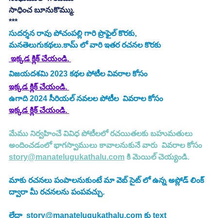
సాధించ బూనుకొమ్ము.
***
సుదర్శన రావు పోచంపల్లి గారి ప్రొఫైల్ కొరకు, 
మనతెలుగుకథలు.కామ్ లో వారి ఇతర రచనల కొరకు 
 ఇక్కడ క్లిక్ చేయండి. 
విజయదశమి 2023 కథల పోటీల వివరాల కోసం
ఇక్కడ క్లిక్ చేయండి.
ఉగాది 2024 సీరియల్ నవలల పోటీల  వివరాల కోసం
ఇక్కడ క్లిక్ చేయండి.
మేము నిర్వహించే వివిధ పోటీలలో రచయితలకు బహుమతులు 
అందించడంలో భాగస్వాములు కావాలనుకునే వారు  వివరాల కోసం 
story@manatelugukathalu.com
 కి మెయిల్ చెయ్యండి.
మాకు రచనలు పంపాలనుకుంటే మా వెబ్ సైట్ లో ఉన్న అప్లోడ్ లింక్ 
ద్వారా మీ రచనలను పంపవచ్చు.
లేదా  
story@manatelugukathalu.com
 కు text 