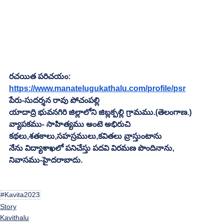
రచయిత పరిచయం:
https://www.manatelugukathalu.com/profile/psr
పేరు-సుదర్శన రావు పోచంపల్లి
యాదాద్రి భువనగిరి జిల్లాలోని జిబ్లక్పల్లి గ్రామము.(తెలంగాణ.)
వ్యాపకము- సాహిత్యము అంటె అభిరుచి
కథలు,శతకాలు,సహస్రములు,కవితలు వ్రాస్తుంటాను
నేను విద్యాశాఖలో పనిచేస్తు పదవి విరమణ పొందినాను,
నివాసము-హైదరాబాదు.
#Kavita2023
Story
Kavithalu