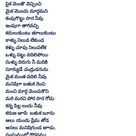
పైక మెంతొ వెచ్చించి
మైక మొందు మార్గమని
కంపుగొట్టు సార నీవు
ఇంపుగా తాగివచ్చి
కదులుకుంటు తూలుకుంటు
కాళ్ళు నిలువ లేకుండ
కళ్ళు చూపు నిలుపలేక
ఒళ్ళు పట్టు వదిలిపోయి
సుళ్ళు దిరుగు నీ మదికి
సూర్యుడే చంద్రుడగును
మైక మంత వదిలి నీవు
మనిషిగా బతుక నెంచి
మంచి మార్గ మెంచుకొని
మరి మరచి పోర సార గోడు
కన్న పిల్ల లందు నీవు
కరుణ జూపి  బతుక బూను
ఆలు యందు ప్రేమ తోడ
అసలు మనిషిగుండ జూడు.
సంఘములో గౌరవము