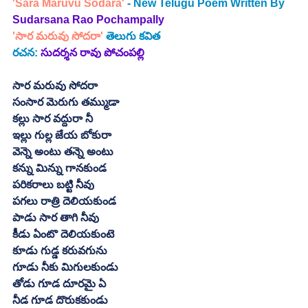
'Sara Maruvu Sodara'
 - New Telugu Poem Written By
Sudarsana Rao Pochampally
'సార మరువు సోదరా' 
తెలుగు కవిత
రచన:
సుదర్శన రావు పోచంపల్లి
సార మరువు సోదరా
సంసార మెరుగు తమ్ముడా
కల్లు సార వద్దురా నీ
ఇల్లు గుల్ల జేయ బోకురా
వెన్నె అంటు తన్నె అంటు
కన్ను మిన్ను గానకుండ
పరికరాలు బట్టి నీవు
పగలు రాత్రి దెలియకుండ
పాడు సార తాగి నీవు
కీడు ఏంటొ దెలియకుంటె
కూడు గుడ్డ కరువగును
గూడు నీకు మిగులకుండు
తోడు గూడ దూరమై ఏ
నీడ గూడ దొరుకకుండు