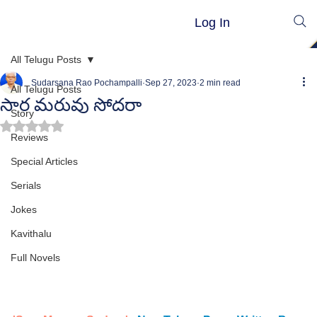
Log In
All Telugu Posts
Sudarsana Rao Pochampalli
Sep 27, 2023
2 min read
All Telugu Posts
సార మరువు సోదరా
Story
Rated NaN out of 5 stars.
Reviews
Special Articles
Serials
Jokes
Kavithalu
Full Novels