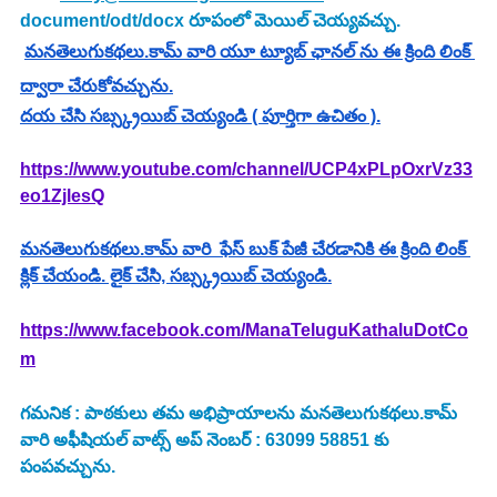
document/odt/docx రూపంలో మెయిల్ చెయ్యవచ్చు.
మనతెలుగుకథలు.కామ్ వారి యూ ట్యూబ్ ఛానల్ ను ఈ క్రింది లింక్ 
ద్వారా చేరుకోవచ్చును.
దయ చేసి సబ్స్క్రయిబ్ చెయ్యండి ( పూర్తిగా ఉచితం ).
https://www.youtube.com/channel/UCP4xPLpOxrVz33
eo1ZjlesQ
మనతెలుగుకథలు.కామ్ వారి  ఫేస్ బుక్ పేజీ చేరడానికి ఈ క్రింది లింక్ 
క్లిక్ చేయండి. లైక్ చేసి, సబ్స్క్రయిబ్ చెయ్యండి.
https://www.facebook.com/ManaTeluguKathaluDotCo
m
గమనిక : పాఠకులు తమ అభిప్రాయాలను మనతెలుగుకథలు.కామ్ 
వారి అఫీషియల్ వాట్స్ అప్ నెంబర్ : 63099 58851 కు 
పంపవచ్చును.