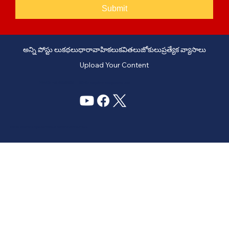
Submit
అన్ని పోస్టు లు
కథలు
ధారావాహికలు
కవితలు
జోకులు
ప్రత్యేక వ్యాసాలు
Upload Your Content
PHONE: +91 6309958851 - EMAIL:
story@manatelugukathalu.com
© 2035
Designed & Digital Marketing by Agency Conversion Guru
.