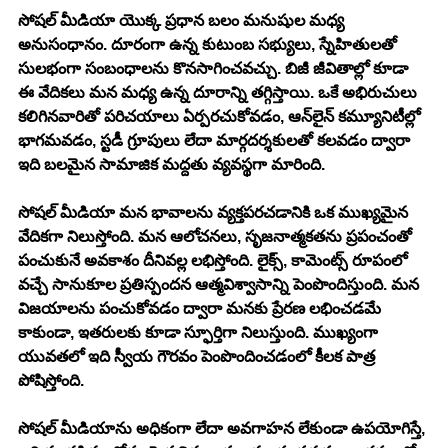
సోషల్ మీడియా యొక్క ప్రధాన బలం మనుషుల మధ్య 
అనుసంధానం. దూరంగా ఉన్న కుటుంబ సభ్యులు, స్నేహితులతో 
సులభంగా సంబంధాలను కొనసాగించవచ్చు. బిజీ జీవితాల్లో కూడా 
ఈ వేదికలు మన మధ్య ఉన్న దూరాన్ని తగ్గిస్తాయి. ఒకే అభిరుచులు 
కలిగినవారితో పరిచయాలు ఏర్పరచుకోవడం, ఆన్‌లైన్ కమ్యూనిటీల్లో 
భాగమవడం, స్టడీ గ్రూపులు లేదా మార్గదర్శకులతో కలవడం ద్వారా 
ఇది బలమైన సామాజిక మద్దతు వ్యవస్థగా మారింది.
సోషల్ మీడియా మన భావాలను వ్యక్తపరచడానికి ఒక ముఖ్యమైన 
వేదికగా నిలుస్తోంది. మన ఆలోచనలు, సృజనాత్మకతను ప్రపంచంతో 
పంచుకునే అవకాశం దీనివల్ల లభిస్తోంది. లైక్స్, కామెంట్స్ రూపంలో 
వచ్చే సానుకూల ప్రతిస్పందన ఆత్మవిశ్వాసాన్ని పెంపొందిస్తుంది. మన 
విజయాలను పంచుకోవడం ద్వారా మనకు ప్రేరణ లభించడమే 
కాకుండా, ఇతరులకు కూడా స్ఫూర్తిగా నిలుస్తుంది. ముఖ్యంగా 
యువతలో ఇది స్వీయ గౌరవం పెంపొందించడంలో కీలక పాత్ర 
పోషిస్తోంది.
సోషల్ మీడియాను అధికంగా లేదా అవగాహన లేకుండా ఉపయోగిస్తే, 