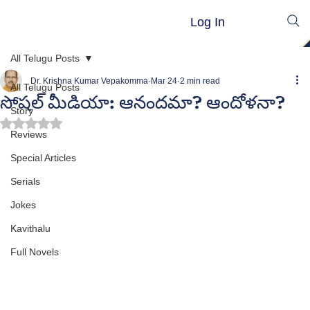
Log In
All Telugu Posts
Dr. Krishna Kumar Vepakomma
Mar 24
2 min read
All Telugu Posts
సోషల్ మీడియా: ఆనందమా? ఆందోళనా?
Story
Rated NaN out of 5 stars.
Reviews
Special Articles
Serials
Jokes
Kavithalu
Full Novels