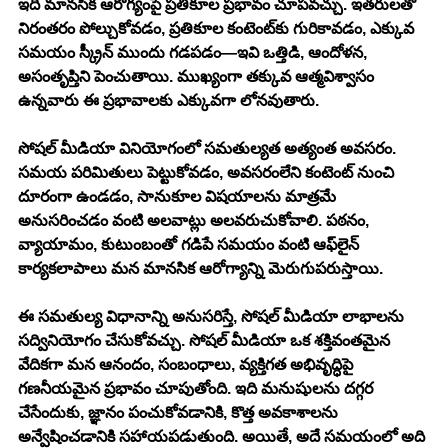
ఇది మానసిక ఆరోగ్యంపై ప్రతికూల ప్రభావం చూపవచ్చు. ఇతరులతో 
నిరంతరం పోల్చుకోవడం, ప్రతికూల కంటెంట్‌కు గురికావడం, ఎక్కువ 
సమయం స్క్రీన్ ముందు గడపడం—ఇవి ఒత్తిడి, ఆందోళన, 
అసంతృప్తిని పెంచుతాయి. ముఖ్యంగా తక్కువ ఆత్మవిశ్వాసం 
ఉన్నవారు ఈ ప్రభావాలకు ఎక్కువగా లోనవుతారు.
సోషల్ మీడియా వినియోగంలో సమతుల్యత అత్యంత అవసరం. 
సమయ పరిమితులు పెట్టుకోవడం, అవసరంలేని కంటెంట్ నుంచి 
దూరంగా ఉండడం, సానుకూల విషయాలను మాత్రమే 
అనుసరించడం వంటి అలవాట్లు అలవరుచుకోవాలి. పఠనం, 
వ్యాయామం, కుటుంబంతో గడిపే సమయం వంటి ఆఫ్‌లైన్ 
కార్యకలాపాలు మన మానసిక ఆరోగ్యాన్ని మెరుగుపరుస్తాయి. 
ఈ సమతుల్య విధానాన్ని అనుసరిస్తే, సోషల్ మీడియా లాభాలను 
సద్వినియోగం చేసుకోవచ్చు. సోషల్ మీడియా ఒక శక్తివంతమైన 
వేదికగా మన ఆనందం, సంబంధాలు, వ్యక్తిగత అభివృద్ధిపై 
గణనీయమైన ప్రభావం చూపుతోంది. ఇది మనుషులను దగ్గర 
చేసేందుకు, జ్ఞానం పంచుకోవడానికి, కొత్త అవకాశాలను 
అన్వేషించడానికి సహాయపడుతుంది. అయితే, అదే సమయంలో అది 