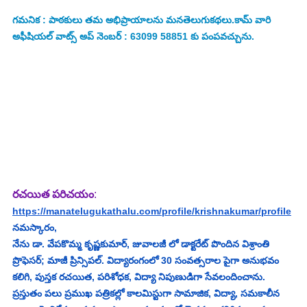
గమనిక : పాఠకులు తమ అభిప్రాయాలను మనతెలుగుకథలు.కామ్ వారి 
అఫీషియల్ వాట్స్ అప్ నెంబర్ : 63099 58851 కు పంపవచ్చును.
రచయిత పరిచయం
:
https://manatelugukathalu.com/profile/krishnakumar/profile
నమస్కారం,
నేను డా. వేపకొమ్మ కృష్ణకుమార్, జువాలజీ లో డాక్టరేట్ పొందిన విశ్రాంతి 
ప్రొఫెసర్; మాజీ ప్రిన్సిపల్. విద్యారంగంలో 30 సంవత్సరాల పైగా అనుభవం 
కలిగి, పుస్తక రచయిత, పరిశోధక, విద్యా నిపుణుడిగా సేవలందించాను. 
ప్రస్తుతం పలు ప్రముఖ పత్రికల్లో కాలమిస్టుగా సామాజిక, విద్యా, సమకాలీన 