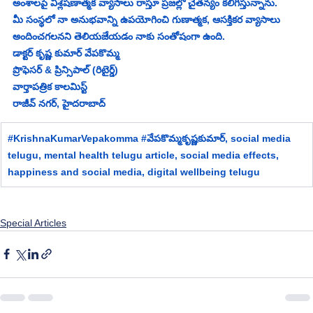
అంశాలపై విశ్లేషణాత్మక వ్యాసాలు రాస్తూ ప్రజల్లో చైతన్యం కలిగిస్తున్నాను.
మీ సంస్థలో నా అనుభవాన్ని ఉపయోగించి గుణాత్మక, ఆసక్తికర వ్యాసాలు 
అందించగలనని తెలియజేయడం నాకు సంతోషంగా ఉంది.
డాక్టర్ కృష్ణ కుమార్ వేపకొమ్మ
ప్రొఫెసర్ & ప్రిన్సిపాల్ (రిటైర్డ్)
వార్తాపత్రిక కాలమిస్ట్
రాజీవ్ నగర్, హైదరాబాద్
#KrishnaKumarVepakomma
#వ
ేపకొమ్మకృష్ణకుమార్,
social media 
telugu, mental health telugu article, social media effects, 
happiness and social media, digital wellbeing telugu
Special Articles