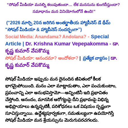
“సోషల్ మీడియా మనల్ని కలుపుతుందా… లేక మనసును కుంగదీస్తుందా? 
సమాధానం మన వినియోగంలోనే ఉంది!”
(“2026 మార్చి 20న జరిగిన అంతర్జాతీయ హ్యాపీనెస్ డే థీమ్ 
“సోషల్ మీడియా & హ్యాపీనెస్ సందర్భంగా”)
 -
 Special 
Social Media: Anandama? Andolana?
Article |
Dr. Krishna Kumar Vepepakomma - 
డా. 
కృష్ణ కుమార్ వేపకొమ్మ
డా. 
సోషల్ మీడియా: ఆనందమా? ఆందోళనా? 
|
ప్రత్యేక వ్యాసం |
కృష్ణ కుమార్ వేపకొమ్మ
సోషల్ మీడియా ఇప్పుడు మన దైనందిన జీవితంలో కీలక 
భాగమైపోయింది. మనం ఎలా మాట్లాడుతాం, ఎలా పంచుకుంటాం, 
ప్రపంచాన్ని ఎలా అనుభవిస్తామో—అన్నింటినీ ఇది ప్రభావితం 
చేస్తోంది. ఆనందం, మానసిక ఆరోగ్యంపై దీని ప్రభావంపై విభిన్న 
అభిప్రాయాలు ఉన్నప్పటికీ, పరిశోధనలు ఒక విషయం స్పష్టంగా 
సూచిస్తున్నాయి. ఉద్దేశ్యపూర్వకంగా, సమతుల్యంగా ఉపయోగిస్తే 
సోషల్ మీడియా మన శ్రేయస్సును మెరుగుపరచగలదు.