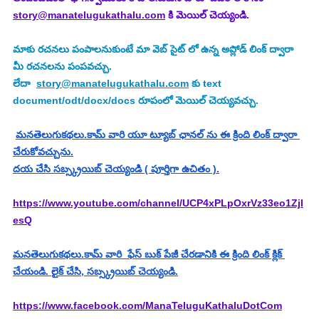
story@manatelugukathalu.com
 కి మెయిల్ చెయ్యండి.
మాకు రచనలు పంపాలనుకుంటే మా వెబ్ సైట్ లో ఉన్న అప్లోడ్ లింక్ ద్వారా 
మీ రచనలను పంపవచ్చు.
లేదా  
story@manatelugukathalu.com
 కు text 
document/odt/docx/docs రూపంలో మెయిల్ చెయ్యవచ్చు.
మనతెలుగుకథలు.కామ్ వారి యూ ట్యూబ్ ఛానల్ ను ఈ క్రింది లింక్ ద్వారా 
చేరుకోవచ్చును.
దయ చేసి సబ్స్క్రయిబ్ చెయ్యండి ( పూర్తిగా ఉచితం ).
https://www.youtube.com/channel/UCP4xPLpOxrVz33eo1Zjl
esQ
మనతెలుగుకథలు.కామ్ వారి  ఫేస్ బుక్ పేజీ చేరడానికి ఈ క్రింది లింక్ క్లిక్ 
చేయండి. లైక్ చేసి, సబ్స్క్రయిబ్ చెయ్యండి.
https://www.facebook.com/ManaTeluguKathaluDotCom