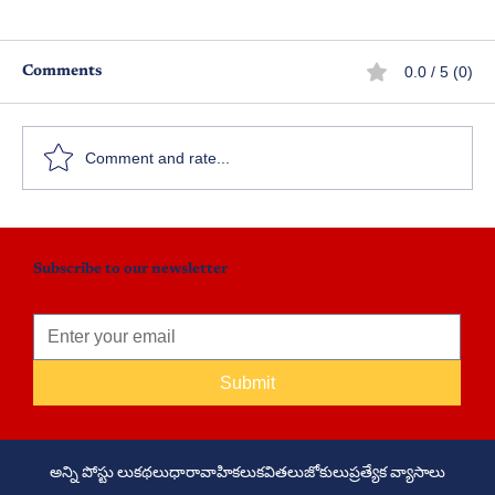
0.0 / 5 (0)
Comments
Comment and rate...
కాశీనగర క్షేత్రపాలిక వారాహి దర్శనం
Subscribe to our newsletter
Submit
అన్ని పోస్టు లు
కథలు
ధారావాహికలు
కవితలు
జోకులు
ప్రత్యేక వ్యాసాలు