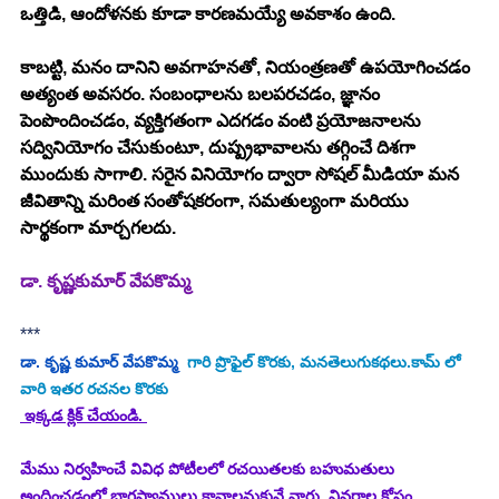
ఒత్తిడి, ఆందోళనకు కూడా కారణమయ్యే అవకాశం ఉంది. 
కాబట్టి, మనం దానిని అవగాహనతో, నియంత్రణతో ఉపయోగించడం 
అత్యంత అవసరం. సంబంధాలను బలపరచడం, జ్ఞానం 
పెంపొందించడం, వ్యక్తిగతంగా ఎదగడం వంటి ప్రయోజనాలను 
సద్వినియోగం చేసుకుంటూ, దుష్ప్రభావాలను తగ్గించే దిశగా 
ముందుకు సాగాలి. సరైన వినియోగం ద్వారా సోషల్ మీడియా మన 
జీవితాన్ని మరింత సంతోషకరంగా, సమతుల్యంగా మరియు 
సార్థకంగా మార్చగలదు.
డా. కృష్ణకుమార్ వేపకొమ్మ
***
డా. కృష్ణ కుమార్ వేపకొమ్మ
  గారి ప్రొఫైల్ కొరకు, మనతెలుగుకథలు.కామ్ లో 
వారి ఇతర రచనల కొరకు
 ఇక్కడ క్లిక్ చేయండి. 
మేము నిర్వహించే వివిధ పోటీలలో రచయితలకు బహుమతులు 
అందించడంలో భాగస్వాములు కావాలనుకునే వారు  వివరాల కోసం 