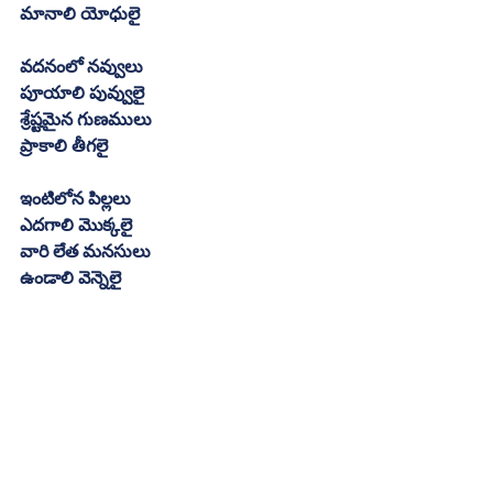
మానాలి యోధులై
వదనంలో నవ్వులు
పూయాలి పువ్వులై
శ్రేష్టమైన గుణములు
ప్రాకాలి తీగలై
ఇంటిలోన పిల్లలు
ఎదగాలి మొక్కలై
వారి లేత మనసులు
ఉండాలి వెన్నెలై