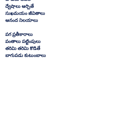
ద్వేషాలు ఆర్పితే
సుఖమయం జీవితాలు
ఆనంద నిలయాలు
పగ ప్రతీకారాలు
పంతాలు పట్టింపులు
తరిమి తరిమి కొడితే
బాగుపడు కుటుంబాలు