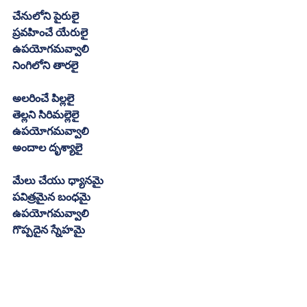
చేనులోని పైరులై
ప్రవహించే యేరులై
ఉపయోగమవ్వాలి
నింగిలోని తారలై
అలరించే పిల్లలై
తెల్లని సిరిమల్లెలై
ఉపయోగమవ్వాలి
అందాల దృశ్యాలై
మేలు చేయు ధ్యానమై
పవిత్రమైన బంధమై
ఉపయోగమవ్వాలి
గొప్పదైన స్నేహమై