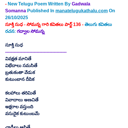
-
New Telugu Poem Written By
Gadwala 
Somanna
Published In 
manatelugukathalu.com
 On 
26/10/2025
సూక్తి సుధ - సోమన్న గారి కవితలు పార్ట్ 136 - 
తెలుగు కవితలు
రచన: 
గద్వాల సోమన్న
సూక్తి సుధ
-------------------------------------------
వివక్షత మానితే
విభేదాలు సమసితే
బ్రతుకంతా వేడుక
కుటుంబాన దీపిక
కలహాలు తరిమితే
వివాదాలు అణచితే
అక్షరాల వస్తుంది
వసుదైక కుటుంబమే
చాడీలు ఆపితే