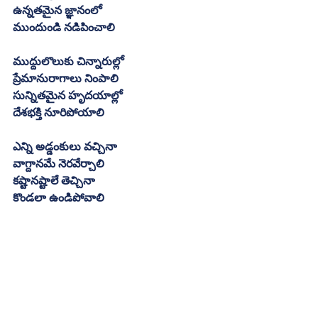
ఉన్నతమైన జ్ఞానంలో
ముందుండి నడిపించాలి
ముద్దులొలుకు చిన్నారుల్లో
ప్రేమానురాగాలు నింపాలి
సున్నితమైన హృదయాల్లో
దేశభక్తి నూరిపోయాలి
ఎన్ని అడ్డంకులు వచ్చినా
వాగ్దానమే నెరవేర్చాలి
కష్టానష్టాలే తెచ్చినా
కొండలా ఉండిపోవాలి