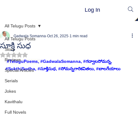
Log In
All Telugu Posts
Gadwala Somanna
Oct 26, 2025
1 min read
All Telugu Posts
సూక్తి సుధ
Story
Rated NaN out of 5 stars.
Reviews
#TeluguPoems
, 
#GadwalaSomanna
, 
#గద
్వాలసోమన్న, 
#
SukthiSudha,
 #
సూక్తిసుధ, 
#స
ోమన్నగారికవితలు, 
#బ
ాలగేయాలు
Special Articles
Serials
Jokes
Kavithalu
Full Novels