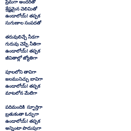
ప్రేమగా అందరితో 
శ్రేష్టమైన చెలిమితో
ఉండాలోయ్! తప్పక
సుగుణాల సంపదతో
తరువులిచ్చే నీడగా
గురువు చెప్పే నీతిగా
ఉండాలోయ్! తప్పక
జీవితాల్లో జ్యోతిగా
పూలలోని తావిగా
జలమునిచ్చు బావిగా
ఉండాలోయ్! తప్పక
మాటలోన మేటిగా
పదిమందికి  స్ఫూర్తిగా
బ్రతుకంతా ఓర్పుగా
ఉండాలోయ్! తప్పక
అన్నింటా పొదుపుగా