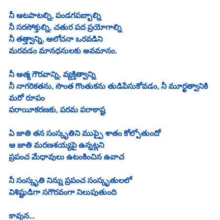
నీ ఆటపాటల్ని, పండగపబ్బాల్ని
నీ సరసోక్తుల్ని, చతుర పద ప్రయోగాల్ని
నీ తత్త్వాన్ని, ఆలోచనా ఒరవడిని
మరవడం మానధనులకు అవమానం.
నీ ఆత్మ గౌరవాన్ని, వ్యక్తిత్వాన్ని
నీ నాగరికతను, సొంత గొంతుకను తుడిపేసుకోవడం, నీ మూర్ఖత్వానికి 
మరో రూపం
పరాయీకరణకు,‌ పరమ పరాకాష్ట
ఏ జాతి తన సంస్కృతిని ముప్పై శాతం కోల్పోతుందో
ఆ జాతి మరణశయ్యపై ఉన్నట్లని
ప్రపంచ మేధావులు ఉటంకించిన ఉవాచ 
నీ సంస్కృతి నిన్ను ప్రపంచ సంస్కృతులలో
విశిష్టుడిగా సగౌరవంగా నిలుపుతుంది
కావున...