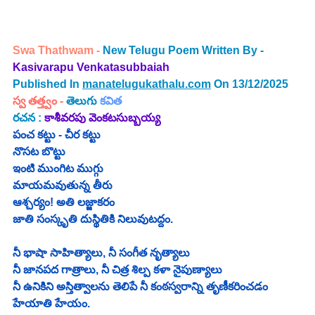
Swa Thathwam - 
New Telugu Poem Written By -
Kasivarapu Venkatasubbaiah 
Published In 
manatelugukathalu.com
 On 13/12/2025
స్వ తత్త్వం
 - 
తెలుగు 
కవిత
రచన : 
కాశీవరపు వెంకటసుబ్బయ్య 
పంచ కట్టు - చీర కట్టు
నొసట బొట్టు
ఇంటి ముంగిట ముగ్గు
మాయమవుతున్న తీరు
ఆశ్చర్యం! అతి లజ్జాకరం
జాతి సంస్కృతి దుస్థితికి నిలువుటద్దం.
నీ భాషా సాహిత్యాలు, నీ సంగీత నృత్యాలు
నీ జానపద గాత్రాలు, నీ చిత్ర శిల్ప కళా నైపుణ్యాలు
నీ ఉనికిని అస్తిత్వాలను తెలిపే నీ కంఠస్వరాన్ని తృణీకరించడం 
హేయాతి హేయం.