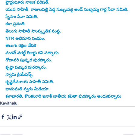
ప్రొద్దుటూరు నాటక పరిషత్.
యువ సాహితీ. గాజులపల్లి పెద్ద సుబ్బయ్య అండ్ సుబ్బమ్మ గార్ల సేవా సమితి.
స్నేహం సేవా సమితి.
కళా స్రవంతి.
తెలుగు సాహితీ సాంస్కృతిక సంస్థ.
NTR అభిమాన సంఘం.
తెలుగు రక్షణ వేదిక 
వండర్ వరల్డ్ రికార్డు కవి సత్కారం.
గోదావరి పుష్కర పురస్కారం.
కృష్ణా పుష్కర పురస్కారం.
స్వామి క్రియేషన్స్.
కృష్ణదేవరాయ సాహితీ సమితి.
భానుమతి స్వరం మీడియా.
కళాభారతి. కొలకలూరి ఇనాక్ జాతీయ కవితా పురస్కారం అందుకున్నాను 
Kavithalu