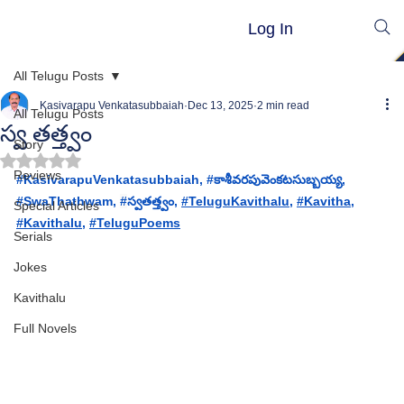
Log In
All Telugu Posts
Kasivarapu Venkatasubbaiah
Dec 13, 2025
2 min read
All Telugu Posts
స్వ తత్త్వం
Story
Rated NaN out of 5 stars.
Reviews
#KasivarapuVenkatasubbaiah
, 
#క
ాశీవరపువెంకటసుబ్బయ్య, 
#
SwaThathwam
, 
#
స్వతత్త్వం, 
#TeluguKavithalu
, 
#Kavitha
, 
Special Articles
#Kavithalu
, 
#TeluguPoems
Serials
Jokes
Kavithalu
Full Novels