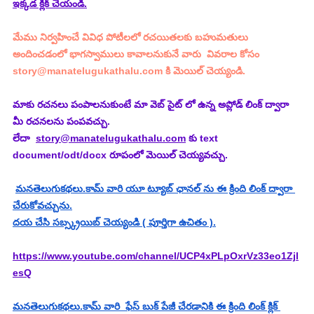
ఇక్కడ క్లిక్ చేయండి.
మేము నిర్వహించే వివిధ పోటీలలో రచయితలకు బహుమతులు 
అందించడంలో భాగస్వాములు కావాలనుకునే వారు  వివరాల కోసం 
story@manatelugukathalu.com
 కి మెయిల్ చెయ్యండి.
మాకు రచనలు పంపాలనుకుంటే మా వెబ్ సైట్ లో ఉన్న అప్లోడ్ లింక్ ద్వారా 
మీ రచనలను పంపవచ్చు.
లేదా  
story@manatelugukathalu.com
 కు text 
document/odt/docx రూపంలో మెయిల్ చెయ్యవచ్చు.
మనతెలుగుకథలు.కామ్ వారి యూ ట్యూబ్ ఛానల్ ను ఈ క్రింది లింక్ ద్వారా 
చేరుకోవచ్చును.
దయ చేసి సబ్స్క్రయిబ్ చెయ్యండి ( పూర్తిగా ఉచితం ).
https://www.youtube.com/channel/UCP4xPLpOxrVz33eo1Zjl
esQ
మనతెలుగుకథలు.కామ్ వారి  ఫేస్ బుక్ పేజీ చేరడానికి ఈ క్రింది లింక్ క్లిక్ 