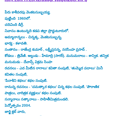
పేరు కాశీవరపు వెంకటసుబ్బయ్య.
పుట్టింది  1960లో.
చదివింది డిగ్రీ.
నివాసం ఉంటున్నది కడప జిల్లా ప్రొద్దుటూరులో.
అమ్మానాన్నలు - చిన్నక్క, వెంకటసుబ్బన్న.
భార్య - కళావతి.
సంతానం - రాజేంద్ర కుమార్ , లక్ష్మీప్రసన్న, నరసింహ ప్రసాద్ .
కోడలు - త్రివేణి. అల్లుడు - హేమాద్రి (సాగర్). మనుమరాలు - శాన్విక. తన్విక
మనుమడు - దేవాన్స్ విక్రమ సింహ
రచనలు - ఎద మీటిన రాగాలు' కవితా సంపుటి, 'తుమ్మెద పదాలు' మినీ 
కవితల సంపుటి,
'పినాకిని కథలు' కథల సంపుటి.
రానున్న రచనలు - 'చమత్కార కథలు' చిన్న కథల సంపుటి. 'పౌరాణిక 
పాత్రలు, చారిత్రక వ్యక్తులు' కథల సంపుటి.
సన్మానాలు సత్కారాలు - సాహితీమిత్రమండలి.
పెన్నోత్సవం 2004.
జార్జి క్లబ్ వారు,