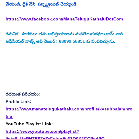
చేయండి. లైక్ చేసి, సబ్స్క్రయిబ్ చెయ్యండి.
https://www.facebook.com/ManaTeluguKathaluDotCom
గమనిక : పాఠకులు తమ అభిప్రాయాలను మనతెలుగుకథలు.కామ్ వారి 
అఫీషియల్ వాట్స్ అప్ నెంబర్ : 63099 58851 కు పంపవచ్చును.
రచయిత పరిచయం:
Profile Link:
https://www.manatelugukathalu.com/profile/kvsubbaiah/pro
file
You
Tube Playl
ist Link:
https://www.youtube.com/playlist?
list=PLUnPHTES7xZrGsIugFy63Q0X2GCPerlPQ