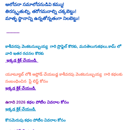
ఆలోచనా సమాలోచనుడివి కమ్ము!
తిరస్కృతుల్ని, తరోగమనాల్ని చక్కబెట్టు!
మాతృ స్థానాన్ని ఉన్నతోన్నతంగా నిలబెట్టు!
 ---------
కాశీవరపు వెంకటసుబ్బయ్య  గారి ప్రొఫైల్ కొరకు, మనతెలుగుకథలు.కామ్ లో 
వారి ఇతర రచనల కొరకు
 ఇక్కడ క్లిక్ చేయండి. 
యూట్యూబ్ లోకి అప్లోడ్ చేయబడ్డ కాశీవరపు వెంకటసుబ్బయ్య  గారి కథలకు 
సంబంధించిన  ప్లే లిస్ట్ కోసం
ఇక్కడ క్లిక్ చేయండి.
ఉగాది 2026
 కథల పోటీల వివరాల కోసం
ఇక్కడ క్లిక్ చేయండి.
కొసమెరుపు
కథల పోటీల వివరాల కోసం