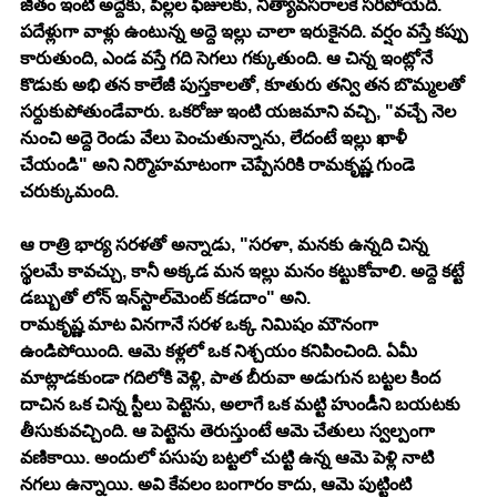
జీతం ఇంటి అద్దెకు, పిల్లల ఫీజులకు, నిత్యావసరాలకే సరిపోయేది. 
పదేళ్లుగా వాళ్లు ఉంటున్న అద్దె ఇల్లు చాలా ఇరుకైనది. వర్షం వస్తే కప్పు 
కారుతుంది, ఎండ వస్తే గది సెగలు గక్కుతుంది. ఆ చిన్న ఇంట్లోనే 
కొడుకు అభి తన కాలేజీ పుస్తకాలతో, కూతురు తన్వి తన బొమ్మలతో 
సర్దుకుపోతుండేవారు. ఒకరోజు ఇంటి యజమాని వచ్చి, "వచ్చే నెల 
నుంచి అద్దె రెండు వేలు పెంచుతున్నాను, లేదంటే ఇల్లు ఖాళీ 
చేయండి" అని నిర్మొహమాటంగా చెప్పేసరికి రామకృష్ణ గుండె 
చరుక్కుమంది.
ఆ రాత్రి భార్య సరళతో అన్నాడు, "సరళా, మనకు ఉన్నది చిన్న 
స్థలమే కావచ్చు, కానీ అక్కడ మన ఇల్లు మనం కట్టుకోవాలి. అద్దె కట్టే 
డబ్బుతో లోన్ ఇన్‌స్టాల్‌మెంట్ కడదాం" అని.
రామకృష్ణ మాట వినగానే సరళ ఒక్క నిమిషం మౌనంగా 
ఉండిపోయింది. ఆమె కళ్లలో ఒక నిశ్చయం కనిపించింది. ఏమీ 
మాట్లాడకుండా గదిలోకి వెళ్లి, పాత బీరువా అడుగున బట్టల కింద 
దాచిన ఒక చిన్న స్టీలు పెట్టెను, అలాగే ఒక మట్టి హుండీని బయటకు 
తీసుకువచ్చింది. ఆ పెట్టెను తెరుస్తుంటే ఆమె చేతులు స్వల్పంగా 
వణికాయి. అందులో పసుపు బట్టలో చుట్టి ఉన్న ఆమె పెళ్లి నాటి 
నగలు ఉన్నాయి. అవి కేవలం బంగారం కాదు, ఆమె పుట్టింటి 