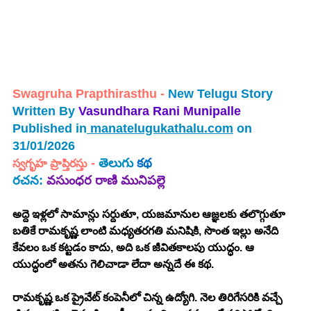
Swagruha Prapthirasthu -
New Telugu Story 
Written By 
Vasundhara Rani Munipalle 
Published in
manatelugukathalu.com
 on 
31/01/2026
 - 
తెలుగు 
కథ
స్వగృహ ప్రాప్తిరస్తు
రచన:
వసుంధర రాణి మునిపల్లె
అద్దె ఇళ్లలో సామాన్లు సర్దుతూ, యజమానుల ఆజ్ఞలకు తలొగ్గుతూ 
బతికే రామకృష్ణ లాంటి మధ్యతరగతి మనిషికి, సొంత ఇల్లు అనేది 
కేవలం ఒక కట్టడం కాదు, అది ఒక జీవితకాలపు యుద్ధం. ఆ 
యుద్ధంలో అతను గెలిచాడా లేదా అన్నదే ఈ కథ.
రామకృష్ణ ఒక ప్రైవేట్ కంపెనీలో చిన్న ఉద్యోగి. నెల తిరిగేసరికి వచ్చే 