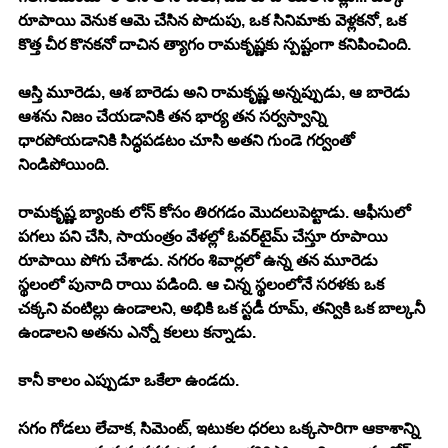
రూపాయి వెనుక ఆమె చేసిన పొదుపు, ఒక సినిమాకు వెళ్లకనో, ఒక 
కొత్త చీర కొనకనో దాచిన త్యాగం రామకృష్ణకు స్పష్టంగా కనిపించింది.
ఆస్తి మూరెడు, ఆశ బారెడు అని రామకృష్ణ అన్నప్పుడు, ఆ బారెడు 
ఆశను నిజం చేయడానికి తన భార్య తన సర్వస్వాన్ని 
ధారపోయడానికి సిద్ధపడటం చూసి అతని గుండె గర్వంతో 
నిండిపోయింది.
రామకృష్ణ బ్యాంకు లోన్ కోసం తిరగడం మొదలుపెట్టాడు. ఆఫీసులో 
పగలు పని చేసి, సాయంత్రం వేళల్లో ఓవర్‌టైమ్ చేస్తూ రూపాయి 
రూపాయి పోగు చేశాడు. నగరం శివార్లలో ఉన్న తన మూరెడు 
స్థలంలో పునాది రాయి పడింది. ఆ చిన్న స్థలంలోనే సరళకు ఒక 
చక్కని వంటిల్లు ఉండాలని, అభికి ఒక స్టడీ రూమ్, తన్వికి ఒక బాల్కనీ 
ఉండాలని అతను ఎన్నో కలలు కన్నాడు.
కానీ కాలం ఎప్పుడూ ఒకేలా ఉండదు.
సగం గోడలు లేచాక, సిమెంట్, ఇటుకల ధరలు ఒక్కసారిగా ఆకాశాన్ని 