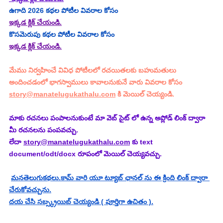
ఉగాది 2026 కథల పోటీల వివరాల కోసం
ఇక్కడ క్లిక్ చేయండి.
కొసమెరుపు కథల పోటీల వివరాల కోసం
ఇక్కడ క్లిక్ చేయండి.
మేము నిర్వహించే వివిధ పోటీలలో రచయితలకు బహుమతులు 
అందించడంలో భాగస్వాములు కావాలనుకునే వారు వివరాల కోసం 
story@manatelugukathalu.com
 కి మెయిల్ చెయ్యండి.
మాకు రచనలు పంపాలనుకుంటే మా వెబ్ సైట్ లో ఉన్న అప్లోడ్ లింక్ ద్వారా 
మీ రచనలను పంపవచ్చు.
లేదా 
story@manatelugukathalu.com
 కు text 
document/odt/docx రూపంలో మెయిల్ చెయ్యవచ్చు.
మనతెలుగుకథలు.కామ్ వారి యూ ట్యూబ్ ఛానల్ ను ఈ క్రింది లింక్ ద్వారా 
చేరుకోవచ్చును.
దయ చేసి సబ్స్క్రయిబ్ చెయ్యండి ( పూర్తిగా ఉచితం ).