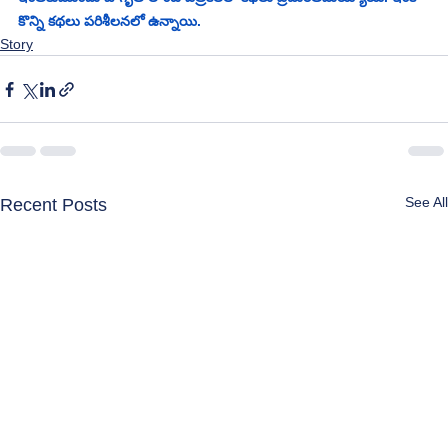
కొన్ని కథలు పరిశీలనలో ఉన్నాయి.
Story
See All
Recent Posts