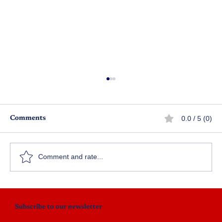
0.0 / 5 (0)
Comments
హితుడు
క
Comment and rate...
Subscribe to our newsletter