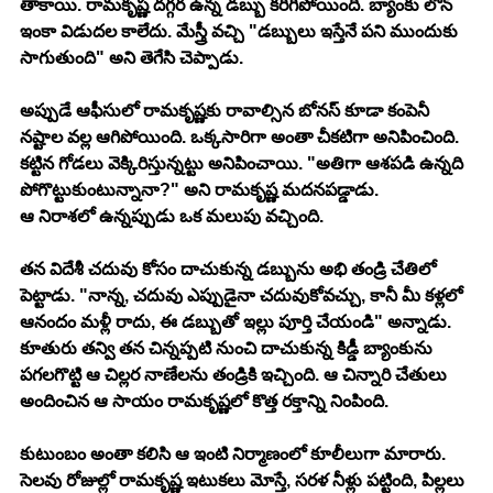
తాకాయి. రామకృష్ణ దగ్గర ఉన్న డబ్బు కరిగిపోయింది. బ్యాంకు లోన్ 
ఇంకా విడుదల కాలేదు. మేస్త్రీ వచ్చి "డబ్బులు ఇస్తేనే పని ముందుకు 
సాగుతుంది" అని తెగేసి చెప్పాడు.
అప్పుడే ఆఫీసులో రామకృష్ణకు రావాల్సిన బోనస్ కూడా కంపెనీ 
నష్టాల వల్ల ఆగిపోయింది. ఒక్కసారిగా అంతా చీకటిగా అనిపించింది. 
కట్టిన గోడలు వెక్కిరిస్తున్నట్టు అనిపించాయి. "అతిగా ఆశపడి ఉన్నది 
పోగొట్టుకుంటున్నానా?" అని రామకృష్ణ మదనపడ్డాడు.
ఆ నిరాశలో ఉన్నప్పుడు ఒక మలుపు వచ్చింది.
తన విదేశీ చదువు కోసం దాచుకున్న డబ్బును అభి తండ్రి చేతిలో 
పెట్టాడు. "నాన్న, చదువు ఎప్పుడైనా చదువుకోవచ్చు, కానీ మీ కళ్లలో 
ఆనందం మళ్లీ రాదు, ఈ డబ్బుతో ఇల్లు పూర్తి చేయండి" అన్నాడు. 
కూతురు తన్వి తన చిన్నప్పటి నుంచి దాచుకున్న కిడ్డీ బ్యాంకును 
పగలగొట్టి ఆ చిల్లర నాణేలను తండ్రికి ఇచ్చింది. ఆ చిన్నారి చేతులు 
అందించిన ఆ సాయం రామకృష్ణలో కొత్త రక్తాన్ని నింపింది.
కుటుంబం అంతా కలిసి ఆ ఇంటి నిర్మాణంలో కూలీలుగా మారారు. 
సెలవు రోజుల్లో రామకృష్ణ ఇటుకలు మోస్తే, సరళ నీళ్లు పట్టింది, పిల్లలు 