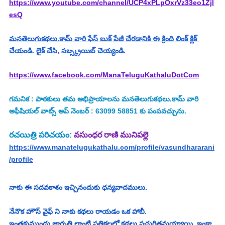
https://www.youtube.com/channel/UCP4xPLpOxrVz33eo1Zjl
esQ
మనతెలుగుకథలు.కామ్ వారి ఫేస్ బుక్ పేజీ చేరడానికి ఈ క్రింది లింక్ క్లిక్ 
చేయండి. లైక్ చేసి, సబ్స్క్రయిబ్ చెయ్యండి.
https://www.facebook.com/ManaTeluguKathaluDotCom
గమనిక : పాఠకులు తమ అభిప్రాయాలను మనతెలుగుకథలు.కామ్ వారి 
అఫీషియల్ వాట్స్ అప్ నెంబర్ : 63099 58851 కు పంపవచ్చును.
రచయిత్రి పరిచయం: 
వసుంధర రాణి మునిపల్లె
https://www.manatelugukathalu.com/profile/vasundhararani
/profile
నాకు ఈ సదవకాశం ఇచ్చినందుకు ధన్యవాదములు.
నేనొక హౌస్ వైఫ్ ని నాకు కథలు రాయడం ఒక హాబీ.
ఇంతకుముందు జాగృతి లాంటి పత్రికలలో కథలు ప్రచురితమయ్యాయి. ఇంకా 