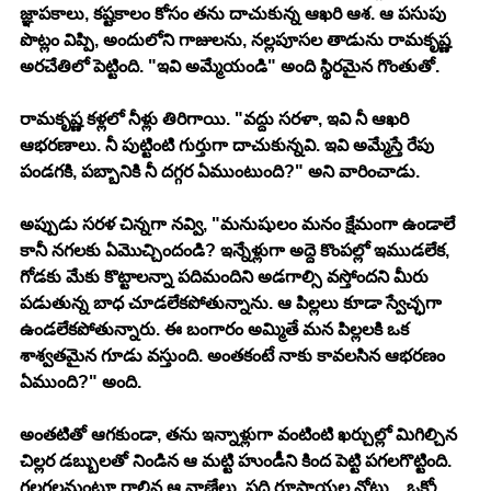
జ్ఞాపకాలు, కష్టకాలం కోసం తను దాచుకున్న ఆఖరి ఆశ. ఆ పసుపు 
పొట్లం విప్పి, అందులోని గాజులను, నల్లపూసల తాడును రామకృష్ణ 
అరచేతిలో పెట్టింది. "ఇవి అమ్మేయండి" అంది స్థిరమైన గొంతుతో.
రామకృష్ణ కళ్లలో నీళ్లు తిరిగాయి. "వద్దు సరళా, ఇవి నీ ఆఖరి 
ఆభరణాలు. నీ పుట్టింటి గుర్తుగా దాచుకున్నవి. ఇవి అమ్మేస్తే రేపు 
పండగకి, పబ్బానికి నీ దగ్గర ఏముంటుంది?" అని వారించాడు. 
అప్పుడు సరళ చిన్నగా నవ్వి, "మనుషులం మనం క్షేమంగా ఉండాలే 
కానీ నగలకు ఏమొచ్చిందండి? ఇన్నేళ్లుగా అద్దె కొంపల్లో ఇముడలేక, 
గోడకు మేకు కొట్టాలన్నా పదిమందిని అడగాల్సి వస్తోందని మీరు 
పడుతున్న బాధ చూడలేకపోతున్నాను. ఆ పిల్లలు కూడా స్వేచ్ఛగా 
ఉండలేకపోతున్నారు. ఈ బంగారం అమ్మితే మన పిల్లలకి ఒక 
శాశ్వతమైన గూడు వస్తుంది. అంతకంటే నాకు కావలసిన ఆభరణం 
ఏముంది?" అంది.
అంతటితో ఆగకుండా, తను ఇన్నాళ్లుగా వంటింటి ఖర్చుల్లో మిగిల్చిన 
చిల్లర డబ్బులతో నిండిన ఆ మట్టి హుండీని కింద పెట్టి పగలగొట్టింది. 
గలగలమంటూ రాలిన ఆ నాణేలు, పది రూపాయల నోట్లు... ఒక్కో 