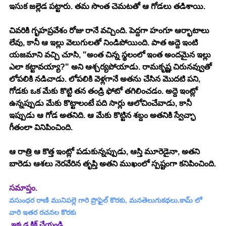
ఇసుక జల్లెడ పట్టారు. తమ సొంత చెమటతో ఆ గోడలు తడిశాయి.
చివరికి గృహప్రవేశం రోజు రానే వచ్చింది. పెద్దగా హంగూ ఆర్భాటాలు 
లేవు, కానీ ఆ ఇల్లు వెలుగులతో నిండిపోయింది. పాత అద్దె ఇంటి 
యజమాని వచ్చి చూసి, "అంత చిన్న స్థలంలో ఇంత అందమైన ఇల్లు 
ఎలా కట్టావయ్యా?" అని ఆశ్చర్యపోయాడు. రామకృష్ణ చిరునవ్వుతో 
లోపలికి నడిచాడు. లోపలికి వెళ్లగానే అతను చేసిన మొదటి పని, 
గోడకు ఒక మేకు కొట్టి తన తండ్రి ఫోటో తగిలించడం. అద్దె ఇంట్లో 
ఉన్నప్పుడు మేకు కొట్టాలంటే పది సార్లు ఆలోచించేవాడు, కానీ 
ఇప్పుడు ఆ గోడ అతనిది. ఆ మేకు కొట్టిన శబ్దం అతనికి స్వేచ్ఛా 
గీతంలా వినిపించింది.
ఆ రాత్రి ఆ కొత్త ఇంట్లో పడుకున్నప్పుడు, ఆస్తి మూరెడైనా, అతని 
బారెడు ఆశలు నెరవేరిన తృప్తి అతని ముఖంలో స్పష్టంగా కనిపించింది.
సమాప్తం. 
వసుంధర రాణి మునిపల్లె
 గారి ప్రొఫైల్ కొరకు, మనతెలుగుకథలు.కామ్ లో 
వారి ఇతర రచనల కొరకు 
 ఇక్కడ క్లిక్ చేయండి.