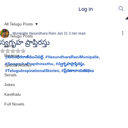
Log In
All Telugu Posts
Munipalle Vasundhara Rani
Jan 31
3 min read
All Telugu Posts
స్వగృహ ప్రాప్తిరస్తు
Story
Rated NaN out of 5 stars.
Reviews
#
వసుంధరరాణిమునిపల్లె
, 
#VasundharaRaniMunipalle
, 
#SwagruhaPrapthirasthu
, 
#స
్వగృహప్రాప్తిరస్తు, 
Special Articles
#TeluguInspirationalStories
, 
#ప
్రేరణాదాయకకథలు
Serials
Jokes
Kavithalu
Full Novels