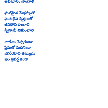
అభిమానం పొందాలి
ఘనమైన మేధస్సుతో
ఘనులైన వ్యక్తులతో
జీవితాన వెలగాలి
స్నేహమే వికసించాలి
చాడీలు చెప్పకుండా
ప్రేమతో మదినిండా
ఎగరేయాలి తమ్ముడు
ఇల త్రివర్ణ జెండా