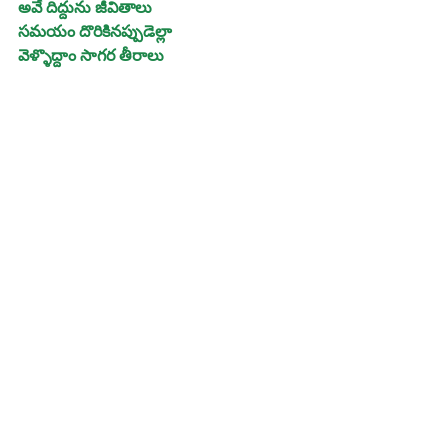
అవే దిద్దును జీవితాలు
సమయం దొరికినప్పుడెల్లా
వెళ్ళొద్దాం సాగర తీరాలు