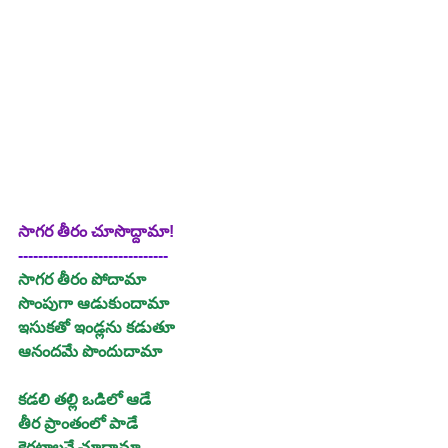
సాగర తీరం చూసొద్దామా!
------------------------------
సాగర తీరం పోదామా
సొంపుగా ఆడుకుందామా
ఇసుకతో ఇండ్లను కడుతూ
ఆనందమే పొందుదామా
కడలి తల్లి ఒడిలో ఆడే
తీర ప్రాంతంలో పాడే
కెరటాలనే చూద్దామా