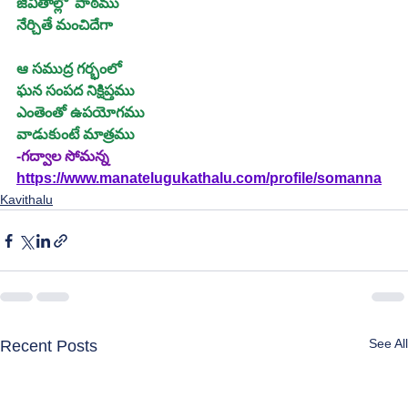
జీవితాల్లో  పాఠము
నేర్చితే మంచిదేగా
ఆ సముద్ర గర్భంలో
ఘన సంపద నిక్షిప్తము
ఎంతెంతో ఉపయోగము
వాడుకుంటే మాత్రము
-గద్వాల సోమన్న
https://www.manatelugukathalu.com/profile/somanna
Kavithalu
See All
Recent Posts