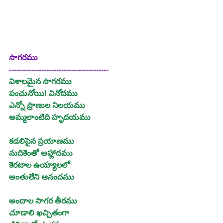
సాగరము
----------------------------------------
విశాలమైన సాగరము
పంచునోయి! వినోదము
ఎన్నో ప్రాణుల నిలయము
అమ్మలాంటిది హృదయము
కడలిపైన ప్రయాణము
మదికెంతో ఆహ్లాదము
కెరటాల ఉయ్యాలలో
అంతులేని ఆనందము
అందాల సాగర తీరము
చూడాలి ఖచ్చితంగా