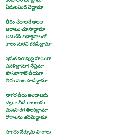
వీనులవిందే చేద్దామా
తీరం చేరాలనే అలల
ఆరాటం చూసొద్దామా
అవి చేసే విన్యాసాలతో
కాలం మరచి గడిపేద్దామా
ఇసుక పరుపుపై హాయిగా
పవళిద్దామా! నేస్తమా
కూనిరాగాలే తీయగా
తీరం వెంట పాడేద్దామా
సాగర తీరం అందాలను
చల్లగా వీచే గాలులను
మనసారగ తిలకిద్దామా
రోగాలను తరిమెద్దామా
సాగరం నేర్పును పాఠాలు