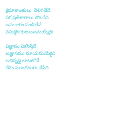
క్షమాకాంతులు  వెలిగితేనే
పగ,ప్రతీకారాలు తొలగేది
అనురాగం పండితేనే
వసుధైక కుటుంబమయ్యేది
విజ్ఞానం వికసిస్తేనే
అజ్ఞానము మాయమయ్యేది
అభివృద్ధి బాటలోనే
దేశం ముందడుగు వేసేది