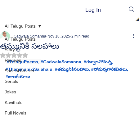
Log In
All Telugu Posts
Gadwala Somanna
Nov 18, 2025
2 min read
All Telugu Posts
తమ్మునికి సలహాలు
Story
Rated NaN out of 5 stars.
Reviews
#TeluguPoems
, 
#GadwalaSomanna
, 
#గద
్వాలసోమన్న, 
#
ThammunikiSalahalu,
 #
తమ్మునికిసలహాలు
, 
#స
ోమన్నగారికవితలు, 
Special Articles
#బ
ాలగేయాలు
Serials
Jokes
Kavithalu
Full Novels