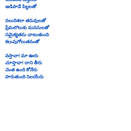
ఆడిపాడే పిల్లలతో
నలుదిశలా తరువులతో 
ప్రేమలొలుకు మనసులతో
సమైక్యతను చాటుతుంది
కలుపుగోలుతనంతో
వస్తావా! మా ఊరు
చూస్తావా! దాని తీరు
చెంత ఉంది కోనేరు
పారుతుంది సెలయేరు