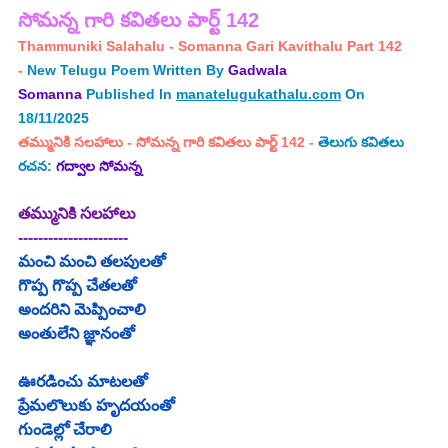
సోమన్న 
గారి 
కవితలు పార్ట్ 142
Thammuniki Salahalu - Somanna Gari Kavithalu Part 142 
- 
New Telugu Poem Written By
Gadwala 
Somanna
Published In 
manatelugukathalu.com
 On 
18/11/2025
తమ్మునికి సలహాలు
 - సోమన్న గారి కవితలు పార్ట్ 142 -
తెలుగు కవితలు
రచన: 
గద్వాల సోమన్న
తమ్మునికి సలహాలు
----------------------
మంచి మంచి తలపులతో
గొప్ప గొప్ప చేతలతో
అందరిని మెప్పించాలి
అంతులేని జ్ఞానంతో
ఊరడించు మాటలతో
ప్రేమలొలుకు హృదయంతో
గుండెల్లో చేరాలి