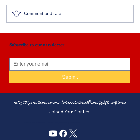
Comment and rate...
Subscribe to our newsletter
Submit
అన్ని పోస్టు లు
కథలు
ధారావాహికలు
కవితలు
జోకులు
ప్రత్యేక వ్యాసాలు
Upload Your Content
PHONE: +91 6309958851 - EMAIL:
story@manatelugukathalu.com