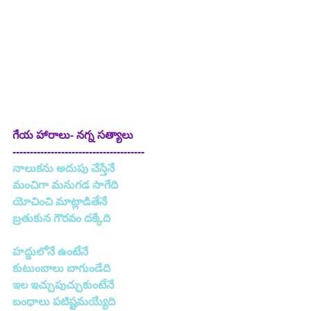
గేయ హారాలు- నగ్న సత్యాలు
--------------------------------------
నాలుకను అదుపు చేస్తేనే
మంచిగా మనుగడ సాగేది
యోచించి మాట్లాడితేనే
బ్రతుకున గౌరవం దక్కేది
హద్దులోనే ఉంటేనే
కుటుంబాలు బాగుండేది
ఇల ఇచ్చుపుచ్చుకుంటేనే
బంధాలు పటిష్టమయ్యేది