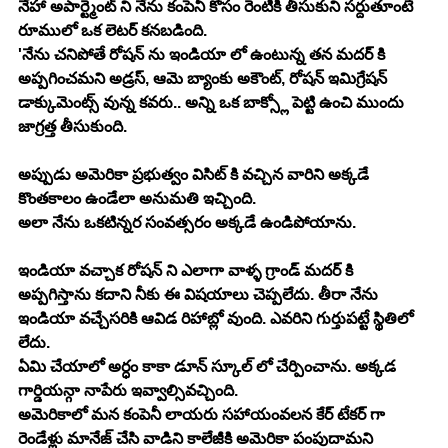
నేహా అపార్ట్మెంట్ ని నేను కంపెనీ కోసం రెంటికి తీసుకుని సర్దుతూంటే 
రూములో ఒక లెటర్ కనబడింది.
'నేను చనిపోతే రోషన్ ను ఇండియా లో ఉంటున్న తన మదర్ కి 
అప్పగించమని అడ్రస్, ఆమె బ్యాంకు అకౌంట్, రోషన్ ఇమిగ్రేషన్ 
డాక్కుమెంట్స్ వున్న కవరు.. అన్ని ఒక బాక్స్లో పెట్టి ఉంచి ముందు 
జాగ్రత్త తీసుకుంది.
అప్పుడు అమెరికా ప్రభుత్వం విసిట్ కి వచ్చిన వారిని అక్కడే 
కొంతకాలం ఉండేలా అనుమతి ఇచ్చింది.
అలా నేను ఒకటిన్నర సంవత్సరం అక్కడే ఉండిపోయాను.
ఇండియా వచ్చాక రోషన్ ని ఎలాగా వాళ్ళ గ్రాండ్ మదర్ కి 
అప్పగిస్తాను కదాని నీకు ఈ విషయాలు చెప్పలేదు. తీరా నేను 
ఇండియా వచ్చేసరికి ఆవిడ రిహాబ్లో వుంది. ఎవరిని గుర్తుపట్టే స్థితిలో 
లేదు.
ఏమి చేయాలో అర్ధం కాకా డూన్ స్కూల్ లో చేర్పించాను. అక్కడ 
గార్డియన్గా నాపేరు ఇవ్వాల్సివచ్చింది.
అమెరికాలో మన కంపెనీ లాయరు సహాయంవలన కేర్ టేకర్ గా 
రెండేళ్లు మానేజ్ చేసి వాడిని కాలేజీకి అమెరికా పంపుదామని 