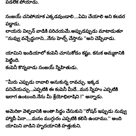
పడలేక పోయాడు.
సంజయ్ చనిపోయాక ఎక్కడవుండాలి....ఏమి చేయాలి అని కలవర 
పడ్డాడు.
లాయరు విల్సన్ వాడికి పరిచయమే.అప్పుడప్పుడు మాటాడుతూ 
''నువ్వు వచ్చేద్దుగాని...నేను హెల్ప్ చేస్తాను ''అని చెప్పేవాడు.
యామిని ఇండియాలో కంపెనీ చూసుకోడం కష్టం. కనుక అమ్మకానికి 
పెట్టింది.
కంపెనీ కొన్నవాడు సంజయ్ స్నేహితుడు.
''మీరు ఎప్పుడు రావాలి అనుకున్న రావచ్చు. ఇక్కడ 
పనిచేయచ్చు...ఎప్పటికి ఈ కంపెనీ మీదే...మన స్నేహం ఎప్పటికి 
ఇలాగ ఉంటుంది.నేను మీ శ్రేయోభిలాషిని !” అన్నాడు.
అమెరికా వెళ్ళడానికి అంతా సిద్ధం చేసుకుని ''రోషన్ ఇప్పుడు నువ్వు 
హ్యాపీ ఏనా.....మనం ముగ్గురం ఎప్పటికి కలిసే ఉందాము.'' అంది 
యామిని వాడిని హృదయానికి హత్తుకుని.