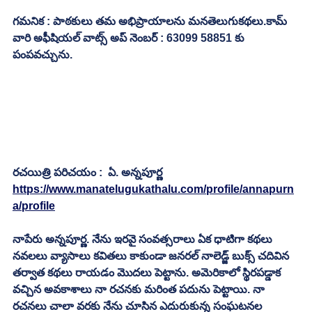
గమనిక : పాఠకులు తమ అభిప్రాయాలను మనతెలుగుకథలు.కామ్ 
వారి అఫీషియల్ వాట్స్ అప్ నెంబర్ : 63099 58851 కు 
పంపవచ్చును.
రచయిత్రి పరిచయం :  ఏ. అన్నపూర్ణ
https://www.manatelugukathalu.com/profile/annapurn
a/profile
నాపేరు అన్నపూర్ణ. నేను ఇరవై సంవత్సరాలు ఏక ధాటిగా కథలు 
నవలలు వ్యాసాలు కవితలు కాకుండా జనరల్ నాలెడ్జ్ బుక్స్ చదివిన 
తర్వాత కథలు రాయడం మొదలు పెట్టాను. అమెరికాలో స్థిరపడ్డాక 
వచ్చిన అవకాశాలు నా రచనకు మరింత పదును పెట్టాయి. నా 
రచనలు చాలా వరకు నేను చూసిన ఎదురుకున్న సంఘటనల 