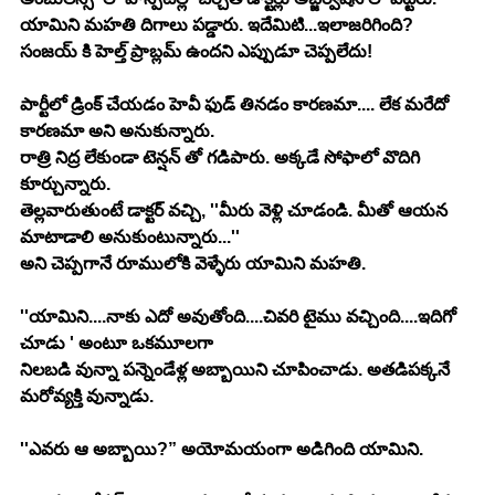
యామిని మహతి దిగాలు పడ్డారు. ఇదేమిటి...ఇలాజరిగింది? 
సంజయ్ కి హెల్త్ ప్రాబ్లమ్ ఉందని ఎప్పుడూ చెప్పలేదు!
పార్టీలో డ్రింక్ చేయడం హెవీ ఫుడ్ తినడం కారణమా.... లేక మరేదో 
కారణమా అని అనుకున్నారు.
రాత్రి నిద్ర లేకుండా టెన్షన్ తో గడిపారు. అక్కడే సోఫాలో వొదిగి 
కూర్చున్నారు.
తెల్లవారుతుంటే డాక్టర్ వచ్చి, ''మీరు వెళ్లి చూడండి. మీతో ఆయన 
మాటాడాలి అనుకుంటున్నారు...''
అని చెప్పగానే రూములోకి వెళ్ళేరు యామిని మహతి.
''యామిని....నాకు ఎదో అవుతోంది....చివరి టైము వచ్చింది....ఇదిగో 
చూడు ' అంటూ ఒకమూలగా
నిలబడి వున్నా పన్నెండేళ్ల అబ్బాయిని చూపించాడు. అతడిపక్కనే 
మరోవ్యక్తి వున్నాడు.
''ఎవరు ఆ అబ్బాయి?” అయోమయంగా అడిగింది యామిని.