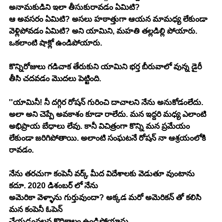
అనామకుడిని ఇలా తీసుకురావడం ఏమిటి?
ఆ అవసరం ఏమిటి? అసలు హఠాత్తుగా ఆయన మామధ్య లేకుండా
వెళ్లిపోవడం ఏమిటి? అని యామిని, మహతి తల్లడిల్లి పోయారు. 
ఒకలాంటి షాక్లో ఉండిపోయారు.
కొన్నిరోజులు గడిచాక తేరుకుని యామిని భర్త బీరువాలో వున్న డైరీ 
తీసి చదవడం మొదలు పెట్టింది.
''యామినీ! నీ దగ్గిర రోషన్ గురించి దాచాలని నేను అనుకోడంలేదు. 
అలా అని చెప్పే అవకాశం కూడా రాలేదు. మన ఇద్దరి మధ్య ఎలాంటి 
అభిప్రాయ బేధాలు లేవు. కానీ విచిత్రంగా కొన్ని మన ప్రమేయం 
లేకుండా జరిగిపోతాయి. అలాంటి సంఘటనే రోషన్ నా ఆశ్రయంలోకి 
రావడం.
నేను తరచుగా కంపెనీ వర్క్ మీద విదేశాలకు వెడుతూ వుంటాను 
కదూ. 2020 డిశంబర్ లో నేను
అమెరికా వెళ్ళాను గుర్తువుందా? అక్కడ మరో అమెరికన్ తో కలిసి 
మన కంపెనీ ఓపెన్
చేయడంవలన కొద్దికాలం ఉండిపోయాను.