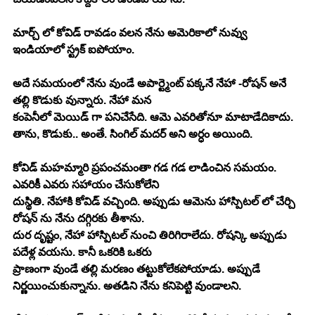
మార్చ్ లో కోవిడ్ రావడం వలన నేను అమెరికాలో నువ్వు 
ఇండియాలో స్ట్రక్ ఐపోయాం.
అదే సమయంలో నేను వుండే అపార్ట్మెంట్ పక్కనే నేహా -రోషన్ అనే 
తల్లి కొడుకు వున్నారు. నేహా మన
కంపెనీలో మెయిడ్ గా పనిచేసేది. ఆమె ఎవరితోనూ మాటాడేదికాదు.
తాను, కొడుకు.. అంతే. సింగిల్ మదర్ అని అర్ధం అయింది.
కోవిడ్ మహమ్మారి ప్రపంచమంతా గడ గడ లాడించిన సమయం. 
ఎవరికీ ఎవరు సహాయం చేసుకోలేని
దుస్థితి. నేహాకి కోవిడ్ వచ్చింది. అప్పుడు ఆమెను హాస్పిటల్ లో చేర్చి 
రోషన్ ను నేను దగ్గిరకు తీశాను.
దుర దృష్టం, నేహా హాస్పిటల్ నుంచి తిరిగిరాలేదు. రోషన్కి అప్పుడు 
పదేళ్ల వయసు. కానీ ఒకరికి ఒకరు
ప్రాణంగా వుండే తల్లి మరణం తట్టుకోలేకపోయాడు. అప్పుడే 
నిర్ణయించుకున్నాను. అతడిని నేను కనిపెట్టి వుండాలని.