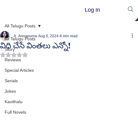
Log In
All Telugu Posts
A . Annapurna
Aug 6, 2024
6 min read
All Telugu Posts
విధి చేసే వింతలు ఎన్నో!
Story
Rated NaN out of 5 stars.
Reviews
Special Articles
Serials
Jokes
Kavithalu
Full Novels