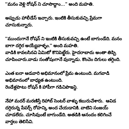
''మనం వెళ్లి రోషన్ ని చూసొద్దాం…” అంది మహతి.
అప్పుడు హాలీడేస్ ఇచ్చారు. ఇంటికి తీసుకువచ్చి ప్రేమగా 
చూసుకున్నారు.
''ముందుగానే రోషన్ ని ఇంటికి తీసుకువచ్చి ఉంటే బాగుండేది. మనం 
బాగా దగ్గిర అయ్యేవాళ్ళం.'' అంది మహతి.
వాడికి కావలసినవి ఏమిటో కొనిపెట్టేరు. హైదరాబాదు అంతా తిప్పి 
చూపించారు.వాడు సంతోషంగానే వున్నాడు. కొంచెం దిగులు తగ్గింది.
ఎంత ఐనా ఆడవారి అభిమానంలో ప్రేమ ఉంటుంది. మగవాడి 
అభిమానంలో బాధ్యత ఉంటుంది.
రెండేళ్లపాటు రోషన్ కి హాపీగా గడిచిపొఇన్ది.
నేహా మదర్ మరణిస్తే రిహాబ్ సెంటర్ వాళ్ళు కబురుచేశారు.  ఆవిడ 
దగ్గిరున్న పేపర్స్ రోహన్కి అంద చేయడానికి. వాటిని సంజయ్ 
చూడలేదు. చూసివుంటే బాగుండేది. అతడికి ఆనందం కలిగించే 
వార్తలు తెలిసేవి.