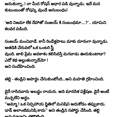
అనుకున్నా..! నా మీద రోషన్ ఆధార పడి వున్నాడు. ఇదే మన 
కుటుంబంతో రోషన్కి వుండే అనుబంధం!
'అది నిజమా లేక నేహాతో సంజయ్ కి సంబంధమా....?’.. యామిని 
కలవర పడింది.
సంజయ్ మంచివాడే. కానీ రెండేళ్లపాటు మాకు దూరంగా వున్నాడు. 
అతడికి చేరువలో ఒక ఒంటరి స్త్రీ
వుంది. జాలి ప్రేమ అవకాశం కలిసివస్తే మగవాడు ఊరుకుంటాడా? 
ఎదో కథ అల్లుతున్నాడేమో !
అని సందేహించింది.
తల్లి - తండ్రిని అపార్ధం చేసుకుంటోంది...అని మహతి గ్రహించింది.
డైరీ రాసినవారు అబద్ధం రాయరు. అది మానసిక విశ్లేషణ. డైరీ అంటే 
మచ్చలేని అద్దం.
''అమ్మా ! ఒక నిస్సహాయ స్థితిలో మనిషిని ఆదుకోడం తప్పుకాదు. 
డాడ్ అలాంటిమనిషి కాదు” అని తండ్రిని సపోర్టు చేసింది. తల్లి 
అనుమానాన్ని పోగొట్టింది.