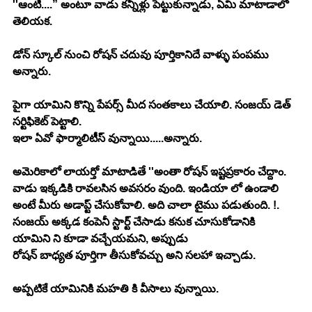
''ఆంటీ....” అంటూ వాడు కన్నీళ్లు పెట్టుకున్నాడు, ఏమి మాటాడాలో 
తెలియక.
డోన్ స్కూల్ నుంచి రోషన్ చదువు పూర్తికానిదే వాళ్ళు పంపము 
అన్నారు.
పైగా యామిని కొన్ని పేపర్స్ మీద సంతకాలు చేయాలి. సంజయ్ డెత్ 
సర్టిఫికెట్ పెట్టాలి.
ఇలా ఏవో ఫార్మాలిటీస్ వున్నాయి.....అన్నారు.
అమెరికాలో లాయర్తో మాటాడితే ''అంతా రోషన్ ఇష్టప్రకారం చేద్దాం. 
వాడు ఇక్కడికి రావలసిన అవసరం వుంది. ఇండియా లో ఉండాలి 
అంటే మీరు అడాప్ట్ చేసుకోవాలి. అది చాలా టైము పడుతుంది. !.
సంజయ్ అక్కడ కంపెనీ స్టార్ట్ చేసాడు కనుక చూసుకోడానికి  
యామిని ని కూడా వచ్చేయమని, అప్పుడు
రోషన్ బాధ్యత పూర్తిగా తీసుకోవచ్చు అని సలహా ఇచ్చాడు.
అప్పటికే యామినికి మహతి కి వీసాలు వున్నాయి.