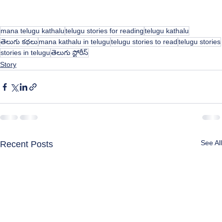
mana telugu kathalu
telugu stories for reading
telugu kathalu
తెలుగు కథలు
mana kathalu in telugu
telugu stories to read
telugu stories
stories in telugu
తెలుగు స్టోరీస్
Story
See All
Recent Posts