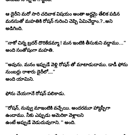
ఆ డైరీని మరో సారి చదివాక విషయం అంతా అర్ధమై తేలిక పడిన 
మనసుతో మహతికి రోషన్ గురించి చెప్పి ఏమిచేద్దాం.?..అని 
అడిగింది.
''నాకో చిన్న బ్రదర్ దొరికేడమ్మా ! మన ఇంటికి తీసుకుని వద్దాము…” 
అంది సంతోషంగా మహతి.
''అవును. మనం ఇప్పుడే వెళ్లి రోషన్ తో మాటాడుదాము. డాడీ ఫోను 
నుంబర్లు రాశారు డైరీలో....”
అంది యామిని.
ఫోను చేయగానే రోషన్ పలికాడు.
''రోషన్, నువ్వు మాఇంటికి వచ్చేయి. అందరమూ హ్యాప్పీగా 
ఉందాము. నీకు ఎప్పుడు అమెరికా వెళ్లాలని
ఉంటే అప్పుడే వెడుదువుగాని. '' అంది.