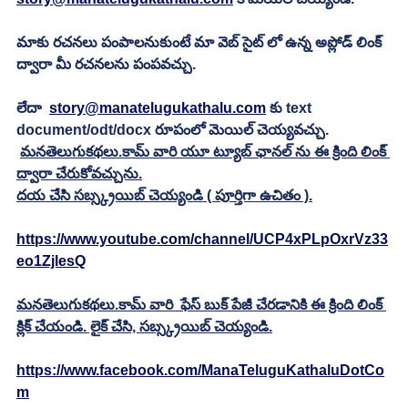
మాకు రచనలు పంపాలనుకుంటే మా వెబ్ సైట్ లో ఉన్న అప్లోడ్ లింక్ 
ద్వారా మీ రచనలను పంపవచ్చు.
లేదా  
story@manatelugukathalu.com
 కు text 
document/odt/docx రూపంలో మెయిల్ చెయ్యవచ్చు.
మనతెలుగుకథలు.కామ్ వారి యూ ట్యూబ్ ఛానల్ ను ఈ క్రింది లింక్ 
ద్వారా చేరుకోవచ్చును.
దయ చేసి సబ్స్క్రయిబ్ చెయ్యండి ( పూర్తిగా ఉచితం ).
https://www.youtube.com/channel/UCP4xPLpOxrVz33
eo1ZjlesQ
మనతెలుగుకథలు.కామ్ వారి  ఫేస్ బుక్ పేజీ చేరడానికి ఈ క్రింది లింక్ 
క్లిక్ చేయండి. లైక్ చేసి, సబ్స్క్రయిబ్ చెయ్యండి.
https://www.facebook.com/ManaTeluguKathaluDotCo
m