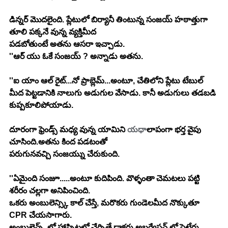
డిన్నర్ మొదలైంది. ప్లేటులో బిర్యానీ తింటున్న సంజయ్ హఠాత్తుగా 
తూలి పక్కనే వున్న వ్యక్తిమీద
పడబోతుంటే అతను ఆసరా ఇచ్చాడు.
''ఆర్ యు ఓకే సంజయ్ ? అన్నాడు అతను.
''ఐ యాం ఆల్ రైట్...నో ప్రాబ్లెమ్...అంటూ, చేతిలోని ప్లేటు టేబుల్ 
మీద పెట్టడానికి నాలుగు అడుగుల వేసాడు. కానీ అడుగులు తడబడి 
కుప్పకూలిపోయాడు.
దూరంగా ఫ్రెండ్స్ మధ్య వున్న యామిని 
యధా
లాపంగా భర్త వైపు 
చూసింది.అతను కింద పడటంతో
పరుగునవచ్చి సంజయ్ను చేరుకుంది.
''ఏమైంది సంజూ.....అంటూ కుదిపింది. వొళ్ళంతా చెమటలు పట్టి 
శరీరం చల్లగా అనిపించింది.
ఒకరు అంబులెన్స్కి కాల్ చేస్తే, మరొకరు గుండెలమీద నొక్కుతూ 
CPR చేయసాగారు.
అంబులెన్స్  లో హాస్పిటల్లో చేర్చితే డాక్టర్లు అబ్జర్వేషన్ లో పెట్టేరు.