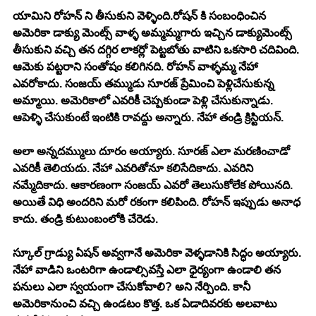
యామిని రోహన్ ని తీసుకుని వెళ్ళింది.రోషన్ కి సంబంధించిన 
అమెరికా డాక్యు మెంట్స్ వాళ్ళ అమ్మమ్మగారు ఇచ్చిన డాక్యుమెంట్స్ 
తీసుకుని వచ్చి తన దగ్గిర లాకర్లో పెట్టబోతు వాటిని ఒకసారి చదివింది. 
ఆమెకు పట్టరాని సంతోషం కలిగినది. రోహన్ వాళ్ళమ్మ నేహా 
ఎవరోకాదు. సంజయ్ తమ్ముడు సూరజ్ ప్రేమించి పెళ్లిచేసుకున్న 
అమ్మాయి. అమెరికాలో ఎవరికీ చెప్పకుండా పెళ్లి చేసుకున్నాడు. 
ఆపెళ్ళి చేసుకుంటే ఇంటికి రావద్దు అన్నారు. నేహా తండ్రి క్రిస్టియన్.
అలా అన్నదమ్ములు దూరం అయ్యారు. సూరజ్ ఎలా మరణించాడో 
ఎవరికీ తెలియదు. నేహా ఎవరితోనూ కలిసేదికాదు. ఎవరిని 
నమ్మేదికాదు. ఆకారణంగా సంజయ్ ఎవరో తెలుసుకోలేక పోయినది.
అయితే విధి అందరిని మరో రకంగా కలిపింది. రోహన్ ఇప్పుడు అనాధ 
కాదు. తండ్రి కుటుంబంలోకి చేరెడు.
స్కూల్ గ్రాడ్యు ఏషన్ అవ్వగానే అమెరికా వెళ్ళడానికి సిద్ధం అయ్యారు.
నేహా వాడిని ఒంటరిగా ఉండాల్సివస్తే ఎలా ధైర్యంగా ఉండాలి తన 
పనులు ఎలా స్వయంగా చేసుకోవాలి? అని నేర్పింది. కానీ 
అమెరికానుంచి వచ్చి ఉండటం కొత్త. ఒక ఏడాదివరకు అలవాటు 