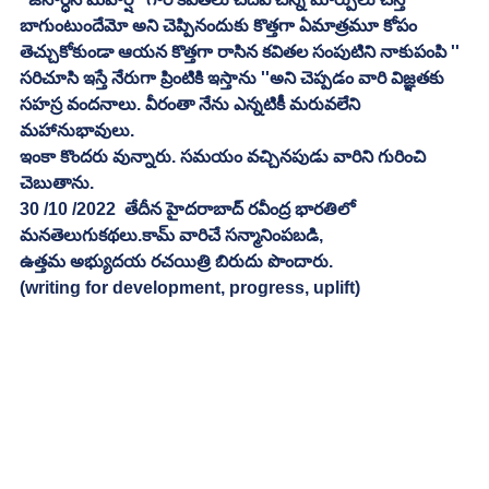
బాగుంటుందేమో అని చెప్పినందుకు కొత్తగా ఏమాత్రమూ కోపం 
తెచ్చుకోకుండా ఆయన కొత్తగా రాసిన కవితల సంపుటిని నాకుపంపి '' 
సరిచూసి ఇస్తే నేరుగా ప్రింటికి ఇస్తాను ''అని చెప్పడం వారి విజ్ఞతకు 
సహస్ర వందనాలు. వీరంతా నేను ఎన్నటికీ మరువలేని 
మహానుభావులు.
ఇంకా కొందరు వున్నారు. సమయం వచ్చినపుడు వారిని గురించి 
చెబుతాను.  
30 /10 /2022  తేదీన హైదరాబాద్ రవీంద్ర భారతిలో 
మనతెలుగుకథలు.కామ్ వారిచే సన్మానింపబడి, 
ఉత్తమ అభ్యుదయ రచయిత్రి బిరుదు పొందారు.
(writing for development, progress, uplift)