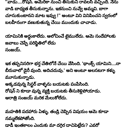
''వాడు....రోషన్. అమెరికా నుంచి తీసుకుని రావలసి వచ్చింది. నేను 
వాడి బాధ్యత తీసుకున్నాను. ఇకనుంచి నువ్వే అమ్మవి. బాగా 
చూసుకుంటానని మాట ఇవ్వు !” అంటూ విని వినిపించని స్వరంలో 
బలహీనంగా వణుకుతున్న చేయి ముందుకు చాచాడు.
యామినికి అర్ధంకాలేదు. ఆలోచించే టైములేదు. ఆమె సందేహాలకు 
జవాబు చెప్పే పరిస్థితిలో లేడు
సంజయ్.
ఇక తప్పనిసరిగా భర్త చేతిలోనే చేయి వేసింది. 'థాంక్స్ యామిని....నా 
బీరువాలో డైరీ వుంది. అదిచదువు.' అని అంటూ అలసటగా కళ్ళు 
మూసుకున్నాడు.
అక్కడవున్న సిస్టర్ వాళ్ళను బయటకు పంపేసింది.
రోషన్ ని కూడా వున్న వ్యక్తి బయటకు తీసుకెళ్లిపోయాడు.
ఆరాత్రి సంజయ్ మరిక మేలుకోలేదు.
మహతికి పదహారు ఏళ్ళు. తండ్రి చెప్పిన విషయం ఆమె కూడా 
నమ్మలేకపోతోంది.
డాడీ ఇంతకాలం ఎందుకు మా దగ్గిర దాచిపెట్టేరు? ఎవరో 