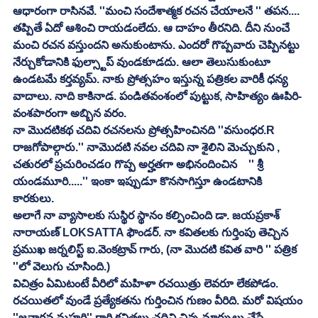
ఆధారంగా రాసినవే. ''మంచి సందేశాత్మక రచన చేయాలనే '' తపన.... 
తప్పితే ఏదో ఆశించి రాయడంలేదు. ఆ దాహం తీరనిది. దీని నుంచే 
మంచి రచన వస్తుందని అనుకుంటాను. ఎందరో గొప్పవారు చెప్పినట్టు 
నేర్చుకోడానికి ఫుల్స్టాప్ వుండకూడదు. ఆలా తెలుసుకుంటూ 
ఉండటమే కర్తవ్యమ్. నాకు ప్రోత్సహం ఇస్తున్న పత్రికల వారికీ ధన్య 
వాదాలు. నాది కాకినాడ. పండితవంశంలో పుట్టుక, సాహిత్యం ఊపిరి- 
వంశపారంగా అబ్బిన వరం.
నా మొదటికథ చదివి రచనలను ప్రోత్సహించినది ''వసుంధర.R 
రాజగోపాల్గారు.'' నామొదటి నవల చదివి నా శైలిని మెచ్చుకుని , 
చతురలో ప్రచురించడo గొప్ప అర్హతగా అభినందించిన    '' శ్రీ 
యండమూరి.....'' ఇంకా ఇప్పుడూ కొనసాగిస్తూ ఉండటానికి 
కారకులు.
అలాగే నా వ్యాసాలకు సుస్థిర స్థానం కల్పించింది డా. జయప్రకాశ్ 
నారాయణ్ LOKSATTA ఫౌండర్. నా కవితలకు గుర్తింపు తెచ్చిన 
ప్రముఖ జర్నలిస్ట్ ఐ.వెంకట్రావ్ గారు, (నా మొదటి కవిత వారి '' పత్రిక 
''లో వెలుగు చూసింది.)
విచిత్రం ఏమిటంటే వీరిలో మహిళా రచయిత్రు లెవరూ లేకపోడం.
రచయితలో వుండే ప్రత్యేకతను గుర్తించిన గుణం వీరిది. మరో విషయం 
''జనార్ధన మహర్షి'' గారి కవితలు చదివి చిన్న మార్పులు చేస్తే 