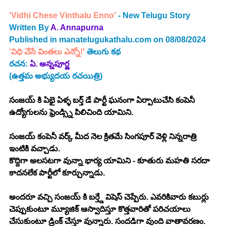
'Vidhi Chese Vinthalu Enno' 
- New Telugu Story 
Written By 
A. Annapurna
Published in 
manatelugukathalu.com
 on 08/08/2024 
'
విధి చేసే వింతలు ఎన్నో!
' 
తెలుగు కథ
రచన:
 ఏ. అన్నపూర్ణ
(ఉత్తమ అభ్యుదయ రచయిత్రి)
సంజయ్ కి ఏభై ఏళ్ళ బర్త్ డే పార్టీ ఘనంగా ఏర్పాటుచేసి కంపెనీ 
ఉద్యోగులను ఫ్రెండ్స్ని పిలిచింది యామిని.
సంజయ్ కంపెనీ వర్క్ మీద నెల క్రితమే సింగపూర్ వెళ్లి నిన్నరాత్రి 
ఇంటికి వచ్చాడు.
కొద్దిగా అలసటగా వున్నా భార్య యామిని - కూతురు మహతి సరదా 
కాదనలేక పార్టీలో కూర్చున్నాడు.
అందరూ వచ్చి సంజయ్ కి బర్త్డే విషెస్ చెప్పేరు. ఎవరికివారు కబుర్లు 
చెప్పుకుంటూ మ్యూజిక్ ఆస్వాదిస్తూ కొత్తవారితో పరిచయాలు 
చేసుకుంటూ డ్రింక్ చేస్తూ వున్నారు. సందడిగా వుంది వాతావరణం.