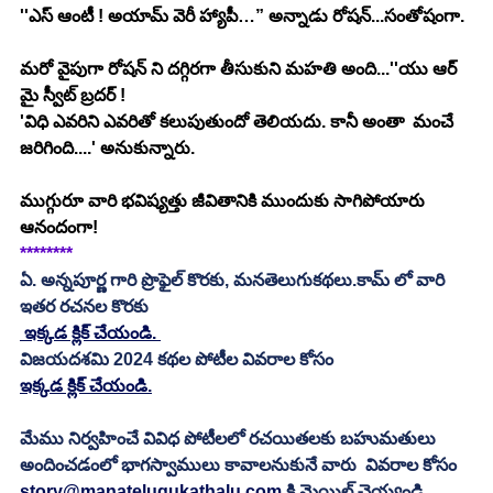
''ఎస్ ఆంటీ ! అయామ్ వెరీ హ్యాపీ…” అన్నాడు రోషన్...సంతోషంగా.
మరో వైపుగా రోషన్ ని దగ్గిరగా తీసుకుని మహతి అంది...''యు ఆర్ 
మై స్వీట్ బ్రదర్ !
'విధి ఎవరిని ఎవరితో కలుపుతుందో తెలియదు. కానీ అంతా  మంచే 
జరిగింది....' అనుకున్నారు.
ముగ్గురూ వారి భవిష్యత్తు జీవితానికి ముందుకు సాగిపోయారు 
ఆనందంగా!
********
ఏ. అన్నపూర్ణ గారి ప్రొఫైల్ కొరకు, మనతెలుగుకథలు.కామ్ లో వారి 
ఇతర రచనల కొరకు
 ఇక్కడ క్లిక్ చేయండి. 
విజయదశమి 2024 కథల పోటీల వివరాల కోసం
ఇక్కడ క్లిక్ చేయండి.
మేము నిర్వహించే వివిధ పోటీలలో రచయితలకు బహుమతులు 
అందించడంలో భాగస్వాములు కావాలనుకునే వారు  వివరాల కోసం 
story@manatelugukathalu.com
 కి మెయిల్ చెయ్యండి.