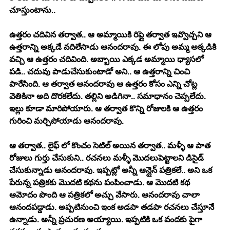
చూస్తుంటాను.. 
ఉత్తరం చదివిన తర్వాత.. ఆ అమ్మాయికి రిప్లై తర్వాత ఇవ్వొచ్చని ఆ 
ఉత్తరాన్ని అక్కడే వదిలేసాడు ఆనందరావు. ఈ లోపు అమ్మ అక్కడికి 
వచ్చి ఆ ఉత్తరం చదివింది. అబ్బాయి ఎక్కడ అమ్మాయి ధ్యాసలో 
పడి.. చదువు పాడుచేసుకుంటాడో అని.. ఆ ఉత్తరాన్ని చించి 
పారేసింది. ఆ తర్వాత ఆనందరావు ఆ ఉత్తరం కోసం ఎన్ని చోట్ల 
వెతికినా అది దొరకలేదు. తల్లిని అడిగినా.. సమాధానం చెప్పలేదు. 
ఇల్లు కూడా మారిపోయారు. ఆ తర్వాత కొన్ని రోజులకి ఆ ఉత్తరం 
గురించి మర్చిపోయాడు ఆనందరావు. 
ఆ తర్వాత.. లైఫ్ లో కొంచం సెటిల్ అయిన తర్వాత.. మళ్ళీ ఆ పాత 
రోజులు గుర్తు చేసుకుని.. రచనలు మళ్ళీ మొదలుపెట్టాలని డిసైడ్ 
చేసుకున్నాడు ఆనందరావు. ఇప్పట్లో అన్నీ ఆన్లైన్ పత్రికలే.. అని ఒక 
పేరున్న పత్రికకు మొదటి కథను పంపించాడు. ఆ మొదటి కథ 
ఆమోదం పొంది ఆ పత్రికలో అచ్చు వేసారు. ఆనందరావు చాలా 
ఆనందపడ్డాడు. అప్పటినుంచి ఇంక అడపా తడపా రచనలు చేస్తూనే 
ఉన్నాడు. అన్నీ ప్రచురణ అయ్యాయి. ఇప్పటికి ఒక వందకు పైగా 