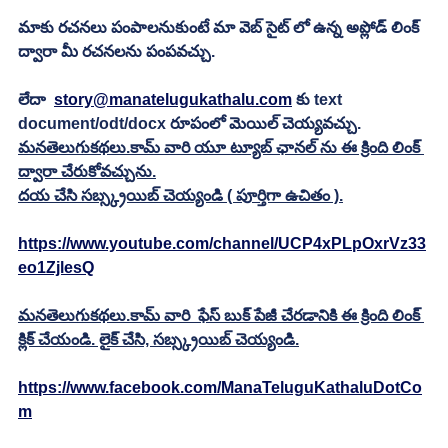
మాకు రచనలు పంపాలనుకుంటే మా వెబ్ సైట్ లో ఉన్న అప్లోడ్ లింక్ 
ద్వారా మీ రచనలను పంపవచ్చు.
లేదా  
story@manatelugukathalu.com
 కు text 
document/odt/docx రూపంలో మెయిల్ చెయ్యవచ్చు. 
మనతెలుగుకథలు.కామ్ వారి యూ ట్యూబ్ ఛానల్ ను ఈ క్రింది లింక్ 
ద్వారా చేరుకోవచ్చును.
దయ చేసి సబ్స్క్రయిబ్ చెయ్యండి ( పూర్తిగా ఉచితం ).
https://www.youtube.com/channel/UCP4xPLpOxrVz33
eo1ZjlesQ
మనతెలుగుకథలు.కామ్ వారి  ఫేస్ బుక్ పేజీ చేరడానికి ఈ క్రింది లింక్ 
క్లిక్ చేయండి. లైక్ చేసి, సబ్స్క్రయిబ్ చెయ్యండి.
https://www.facebook.com/ManaTeluguKathaluDotCo
m