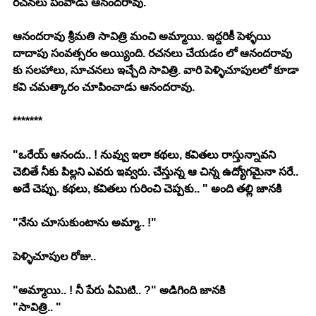
రచనలు పంపాడు ఆనందరావు. 
ఆనందరావు శ్రీమతి సావిత్రి మంచి అమ్మాయి. ఇద్దరికీ పెళ్ళయి 
దాదాపు సంవత్సరం అయ్యింది. రచనలు చేయడం లో ఆనందరావు 
కు సలహాలు, సూచనలు ఇచ్చేది సావిత్రి. వారి పెళ్ళిచూపులలో కూడా 
కవి చమత్కారం చూపించాడు ఆనందరావు. 
*******
"ఒరేయ్ ఆనందు.. ! నువ్వు ఇలా కథలు, కవితలు రాస్తున్నావని 
చెబితే నీకు పిల్లని ఎవరు ఇవ్వరు. చేస్తున్న ఆ చిన్న ఉద్యోగమైనా సరే.. 
అదే చెప్పు. కథలు, కవితలు గురించి చెప్పకు.. " అంది తల్లి జానకి 
"నేను చూసుకుంటాను అమ్మా.. !" 
పెళ్ళిచూపుల రోజు.. 
"అమ్మాయి.. ! నీ పేరు ఏమిటి.. ?" అడిగింది జానకి
"సావిత్రి.. "