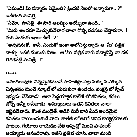
"ఏమండీ! మీ సన్మానం ఏమైంది? క్రిందటి నెలలో అన్నారుగా.. ?" 
అడిగింది సావిత్రి
"ఏమో.. సావిత్రి! ఈ సారి ఆలస్యం అయ్యేలా ఉంది.. "
"మీరు అందరూ మెచ్చుకునేలాగ చాలా గొప్ప రచనలు చేస్తారుగా.. ! 
మరి ఎందుకు ఇంకా డిలే.. ?"
"అవుననుకో.. కానీ, ఎందుకో ఇంకా ఆలోచిస్తున్నారు ఆ 'మీ' పత్రిక 
వాళ్ళు. ఒకటి మటుకు నిజం.. ఆ 'మీ' పత్రిక వారు సన్మానిస్తే, నా దశ 
తిరిగినట్టే సావిత్రీ.. !"
******
ఆనందరావుకు చిన్నప్పటినుంచే సాహిత్యం పట్ల మక్కువ ఎక్కువ. 
చిన్నతనం నుంచే స్కూల్ లో చురుకుగా ఉండడం, ఫంక్షన్ల లో స్పీచ్ 
ఇవ్వడం చేసేవాడు. అలా పెద్దయ్యాక కాలేజీ లో కవితలు, కథలు, 
జోక్స్ అన్నీ రాసేవాడు. అమ్మాయిలు అతని కవితలు చాలా 
ఇష్టపడేవారు. కొంత మందైతే, అడిగి మరీ వారి మీద అందమైన 
కవితలు రాయించుకునే వారు. కాలేజీ లో జరిగే వివిధ కార్యక్రమాలకు 
పాటలు, గేయాలు రాయడం చేత అప్పట్లో మంచి పాపులర్ 
అయ్యాడు ఆనందరావు. ఇతని ప్రతిభ చూసి, చాలా మంది 