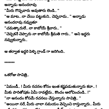
అన్నాడు ఆనందరావు
"మీరు గొప్పవారు అవుతారు లెండి.. "
"ఆ మాట.. నా చేయి పట్టుకుని.. చెప్పరాదు.. " అన్నాడు 
ఆనందరావు నవ్వుతూ
"చమత్కారులే.. నా కాబోయే శ్రీవారు.. "
"చెప్పకనే చెప్పారు నా కాబోయే శ్రీమతి గారు.. " అని ఇద్దరు 
నవ్వుకున్నారు.. 
ఆ తర్వాత ఇద్దరి పెళ్ళి గ్రాండ్ గా జరిగింది.. 
*******
ఒకరోజు సావిత్రి.. 
"ఏమండీ.. ! మీరు రచనల కోసం ఇంత కష్టపడుతున్నారు కదా.. ! 
మీకు పారితోషకం ఏమీ రావట్లేదు.. కొంచం ఆలోచించండి.. !"
"నా ఆనందం కోసమే రచనలు చేస్తున్నాను సావిత్రి.. "
"అయినా సరే, మీరు చాలా సమయం వెచ్చించి రాస్తున్నారు.. మీరు 