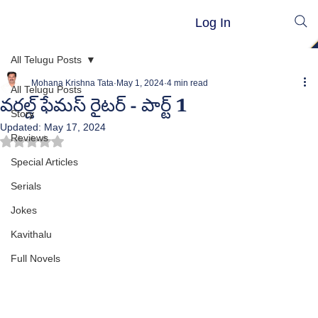
Log In
All Telugu Posts
Mohana Krishna Tata
May 1, 2024
4 min read
All Telugu Posts
వరల్డ్ ఫేమస్ రైటర్ - పార్ట్ 1
Story
Updated:
May 17, 2024
Reviews
Rated NaN out of 5 stars.
Special Articles
Serials
Jokes
Kavithalu
Full Novels