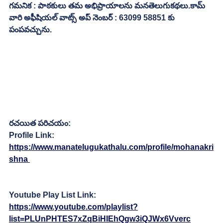
గమనిక : పాఠకులు తమ అభిప్రాయాలను మనతెలుగుకథలు.కామ్ 
వారి అఫీషియల్ వాట్స్ అప్ నెంబర్ : 63099 58851 కు 
పంపవచ్చును.
రచయిత పరిచయం:
Profile Link:
https://www.manatelugukathalu.com/profile/mohanakri
shna 
Youtube Play List Link:
https://www.youtube.com/playlist?
list=PLUnPHTES7xZqBiHIEhQgw3iQJWx6Vverc