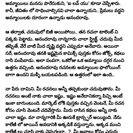
అమ్మాయిలు మనసు పారేసుకుని, 'ఐ లవ్ యు' కూడా చెప్పేశారు. 
కానీ, జీవితం లో సాధించాల్సినవి చాలా ఉన్నాయని.. ప్రేమలు వద్దని 
అమ్మాయిలకు దూరంగా ఉన్నాడు ఆనందరావు. 
ఆ తర్వాత, చదువులో బిజీ అయిపోయి.. తన రచనా టాలెంట్ ని 
పక్కకు పెట్టాడు. ఆనందరావు నాన్నగారు చాలా స్ట్రిక్ట్. చదువు మీద 
తప్పితే, వేరే వాటి మీద దృష్టి వద్దని ఎప్పుడూ అనేవారు. అయినా 
సరే, ఆనందరావు తనకి ఇష్టమైన కామిక్స్ పుస్తకం కోసం జోక్స్, కథలు 
రాసి పంపేవాడు. అలా పంపగా, ఒకరోజు ఒక అమ్మాయి దగ్గర నుంచి 
ఉత్తరం వచ్చింది. ఆనందరావు రచనలకు అమ్మాయిల ఫాలోయింగ్ 
బాగా ఉందని మళ్ళీ బయటపడింది. ఆ ఉత్తరంలో ఇలా ఉంది.. 
నా పేరు దామిని. మీ రచనలు అన్నీ తప్పకుండా చదువుతాను. మీ 
రచనలు అంటే నాకు చాలా ఇష్టం.. ఇష్టం అనేదానికన్నా పిచ్చి అంటే 
ఇంకా బాగుంటుంది. మార్కెట్ లోకి పుస్తకం వచ్చిన వెంటనే, మీ రచన 
కోసం చూసి వెంటనే చదివేస్తాను. మీరు రాసిన కథలు అన్నీ నాకు 
చాలా ఇష్టం. మా నాన్నగారికి మీ ఊరుకే ట్రాన్స్ఫర్ అయ్యింది. నేను 
కాలేజీ లో జాయిన్ అవడానికి అక్కడికే వస్తున్నాను. అక్కడ మంచి 
కాలేజీ లు చూసి నాకు చెప్పగలరా.. ?. మీ జవాబు కోసం ఎదురు 