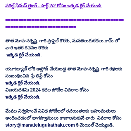
వరల్డ్ ఫేమస్ రైటర్ - పార్ట్ 2/2 కోసం ఇక్కడ క్లిక్ చేయండి 
=============================================
==========================
=
తాత మోహనకృష్ణ  గారి ప్రొఫైల్ కొరకు, మనతెలుగుకథలు.కామ్ లో 
వారి ఇతర రచనల కొరకు 
 ఇక్కడ క్లిక్ చేయండి. 
యూట్యూబ్ లోకి అప్లోడ్ చేయబడ్డ తాత మోహనకృష్ణ  గారి కథలకు 
సంబంధించిన  ప్లే లిస్ట్ కోసం 
ఇక్కడ క్లిక్ చేయండి.
విజయదశమి 2024 కథల పోటీల వివరాల కోసం
ఇక్కడ క్లిక్ చేయండి.
మేము నిర్వహించే వివిధ పోటీలలో రచయితలకు బహుమతులు 
అందించడంలో భాగస్వాములు కావాలనుకునే వారు  వివరాల కోసం 
story@manatelugukathalu.com
 కి మెయిల్ చెయ్యండి.