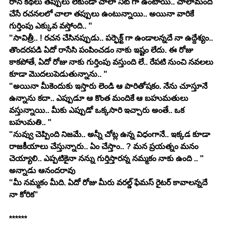
రాసే కథలు తప్పులు లేకుండా చాలా నీట్ గా ఉంటాయి.. చాలామంది 
చేసే రచనలలో చాలా తప్పులు ఉంటున్నాయి.. అయినా వారికే 
గుర్తింపు ఎక్కువ వస్తోంది.. "
"సావిత్రీ.. ! రచన చేసినప్పుడు.. పర్ఫెక్ట్ గా ఉండాలన్నదే నా ఉద్దేశ్యం.. 
తొందరపడి ఏదో రాసేసి పంపించడం నాకు ఇష్టం లేదు. ఈ రోజు 
కాకపోతే, ఏదో రోజు నాకు గుర్తింపు వస్తుంది లే.. రేపటి నుంచి నవలలు 
కూడా మొదలుపెడుతున్నాను.. "
"అయినా మీకెందుకు ఇస్తారు లెండి ఆ పారితోషకం. నేను చూస్తూనే 
ఉన్నాను కదా.. ఎప్పుడూ ఆ కొంత మందికే ఆ బహుమతులు 
వస్తున్నాయి.. మీకు ఎప్పుడో ఒక్కసారి ఇచ్చారు అంతే.. ఒక 
బహుమతి.. "
"నువ్వు చెప్పింది నిజమే.. అన్నీ చోట్ల ఉన్న విధంగానే.. ఇక్కడ కూడా 
రాజకీయాలు చేస్తున్నారు.. ఏం చేస్తాం.. ? మన ప్రయత్నం మనం 
చెయ్యాలి.. ఎప్పటికైనా నన్ను గుర్తిస్తారన్న నమ్మకం నాకు ఉంది .. " 
అన్నాడు ఆనందరావు
"మీ నమ్మకం మీది. ఏదో రోజు మీరు వరల్డ్ ఫేమస్ రైటర్ కావాలన్నదే 
నా కోరిక"
******