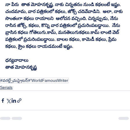
నా పేరు  తాత మోహనకృష్ణ. నాకు చిన్నతనం నుండి కథలంటే ఇష్టం. 
చందమామ, వార పత్రికలలో కథలు, జోక్స్ చదివేవాడిని.  అలా, నాకు 
సొంతంగా కథలు రాయాలని  ఆలోచన వచ్చింది. చిన్నప్పుడు, నేను 
రాసిన జోక్స్, కథలు, కొన్ని వార పత్రికలలో ప్రచురింపబడ్డాయి.  నేను 
వ్రాసిన కధలు గోతెలుగు.కామ్, మనతెలుగుకథలు.కామ్ లాంటి వెబ్ 
పత్రికలలో ప్రచురింపబడ్డాయి. బాలల కథలు, కామెడీ కథలు, ప్రేమ 
కథలు, క్రైం కథలు రాయడమంటే ఇష్టం. 
ధన్యవాదాలు
తాత మోహనకృష్ణ
#వరల్డ్ఫేమస్రైటర్
#'WorldFamousWriter
Serials