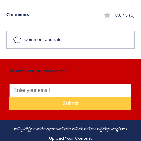
0.0 / 5 (0)
Comments
నన్ను నేను బతికించుకున్నా
Comment and rate...
Subscribe to our newsletter
Submit
అన్ని పోస్టు లు
కథలు
ధారావాహికలు
కవితలు
జోకులు
ప్రత్యేక వ్యాసాలు
Upload Your Content