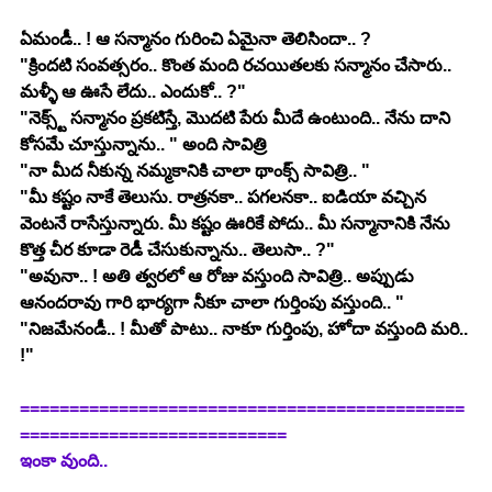
ఏమండీ.. ! ఆ సన్మానం గురించి ఏమైనా తెలిసిందా.. ?
"క్రిందటి సంవత్సరం.. కొంత మంది రచయితలకు సన్మానం చేసారు.. 
మళ్ళీ ఆ ఊసే లేదు.. ఎందుకో.. ?"
"నెక్స్ట్ సన్మానం ప్రకటిస్తే, మొదటి పేరు మీదే ఉంటుంది.. నేను దాని 
కోసమే చూస్తున్నాను.. " అంది సావిత్రి 
"నా మీద నీకున్న నమ్మకానికి చాలా థాంక్స్ సావిత్రి.. "
"మీ కష్టం నాకే తెలుసు. రాత్రనకా.. పగలనకా.. ఐడియా వచ్చిన 
వెంటనే రాసేస్తున్నారు. మీ కష్టం ఊరికే పోదు.. మీ సన్మానానికి నేను 
కొత్త చీర కూడా రెడీ చేసుకున్నాను.. తెలుసా.. ?"
"అవునా.. ! అతి త్వరలో ఆ రోజు వస్తుంది సావిత్రి.. అప్పుడు 
ఆనందరావు గారి భార్యగా నీకూ చాలా గుర్తింపు వస్తుంది.. "
"నిజమేనండీ.. ! మీతో పాటు.. నాకూ గుర్తింపు, హోదా వస్తుంది మరి.. 
!"
=============================================
===========================
ఇంకా వుంది.. 