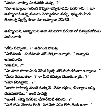
"వంటా.. వార్పూ ఎంతవరకు వచ్చు.. ?"
"మా అమ్మాయి గురించి గొప్పగా చెప్పకూడదు వదినగారు.. ! మా 
అమ్మాయికి అన్ని వంటలు చెయ్యడము వచ్చు. ఇప్పుడు మీరు 
తింటున్న స్వీట్స్ కూడా మా అమ్మాయి చేసినవే.. "
అమ్మాయిని, అబ్బాయిని అలా వొంటరిగా వరండా లో మాట్లడుకోమని 
పంపించారు.. 
"నేను నచ్చానా.. ?" అడిగింది సావిత్రి 
"మీకేమండి.. చందమామ వలే చక్కగా ఉన్నారు.. " అన్నాడు 
ఆనందరావు 
"నిజమా.. ?"
"మీ మాట కూడా మీరు చేసిన స్వీట్స్ వలే మధురముగా ఉన్నాయి.. "
"మీరు రచయితలా.. ? నా మీద కవిత్వం చెబుతున్నారు.. ?"
"ఎలా కనిపెట్టారు.. ?"
"నాకూ సాహిత్య మంటే మక్కువే.. నేనూ కథలు, కవిత్వాలు అన్నీ 
చదువుతాను.. " అంది సావిత్రి 
"ఇంతకీ.. ఎన్ని రచనలు చేసారేమిటి తమరు.. ?"
"ఏవో కొన్ని చేసాను లెండి.. పెద్ద పేరు ఏమీ లేదు లెండి ఇంకా.. " 