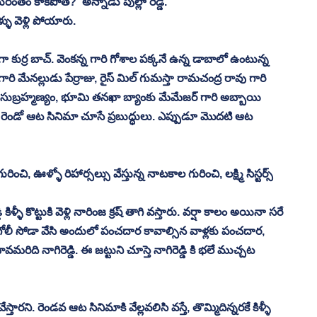
రంతం కాకపొతే?”అన్నాడు పుల్లా రెడ్డి. 
ళు వెళ్లి పోయారు. 
ా కుర్ర బాచ్. వెంకన్న గారి గోశాల పక్కనే ఉన్న డాబాలో ఉంటున్న 
ి మేనల్లుడు పేర్రాజు, రైస్ మిల్ గుమస్తా రామచంద్ర రావు గారి 
సుబ్రహ్మణ్యం, భూమి తనఖా బ్యాంకు మేమేజర్ గారి అబ్బాయి 
తా రెండో ఆట సినిమా చూసే ప్రబుద్ధులు. ఎప్పుడూ మొదటి ఆట 
ి, ఊళ్ళో రిహార్సల్సు వేస్తున్న నాటకాల గురించి, లక్ష్మి సిస్టర్స్ 
ళ్ళీ కొట్టుకి వెళ్లి నారింజ క్రష్ తాగి వస్తారు. వర్షా కాలం అయినా సరే 
ో గోలీ సోడా వేసి అందులో పంచదార కావాల్సిన వాళ్లకు పంచదార, 
ావమరిది నాగిరెడ్డి. ఈ జట్టుని చూస్తె నాగిరెడ్డి కి భలే ముచ్చట 
రని. రెండవ ఆట సినిమాకి వేల్లవలిసి వస్తే, తొమ్మిదిన్నరకే కిళ్ళీ 