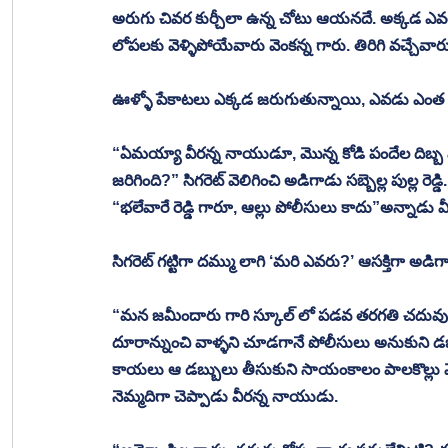
అరుగు చివర కుర్చీలా ఉన్న చోటు ఆయనదే. అక్కడ ఎవరూ
లోపలకు వెళ్ళిపోయేవారు వెంకన్న గారు. తిరిగి వచ్చేవా
ఊళ్ళో పేకాటలు ఎక్కడ జరుగుతున్నాయి, ఎవడు ఎంత పోగొ
“ఏమయ్యా వీరన్న నాయుడూ, మొన్న కోడి పందేల దిబ్బ 
జరిగింది?” సిగరెట్ వెలిగించి అడిగాడు సబ్బెల్ల పుల్ల రెడ్డి.
“భలేవారే రెడ్డి గారూ, ఆల్లు పోలీసులు కాదు”అన్నాడు 
సిగరెట్ గట్టిగా దమ్ము లాగి ‘మరి ఎవరు?’ ఆసక్తిగా అడిగాడు
“మన జమీందారు గారి స్కూల్ లో పడవ తరగతి చదువుతున్న ప
దూరాన్నుంచి వాళ్ళని చూడగానే పోలీసులు అనుకుని డబ్
కాయలు ఆ డబ్బులు తీసుకుని సాయంకాలం పాలకొల్లు వెళ్
నెమ్మదిగా చెప్పాడు వీరన్న నాయుడు. 