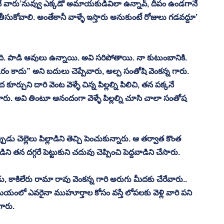
వారు’నువ్వు ఎక్కడో అమాయకుడివిలా ఉన్నావ్, దీపం ఉండగానే 
తీసుకోవాలి. అంతేకానీ వాళ్ళే ఇస్తారు అనుకుంటే రోజులు గడవద్దూ’ 
ాడి ఆవులు ఉన్నాయి. అవి సరిపోతాయి. నా కుటుంబానికి. 
 కాదు” అని బదులు చెప్పేవారు, అల్ప సంతోషి వెంకన్న గారు. 
చుని దారి వెంట వెళ్ళే చిన్న పిల్లల్ని పిలిచి, తన పక్కనే 
చేవారు. అవి తింటూ ఆనందంగా వెళ్ళే పిల్లల్ని చూసి చాలా సంతోష 
ుడు చెల్లెలు పిల్లాడిని తెచ్చి పెంచుకున్నారు. ఆ తర్వాత కొంత 
 తన దగ్గరే పెట్టుకుని చదువు చెప్పించి పెద్దవాడిని చేసారు. 
యుడు, కాకిలేరు రామా రావు వెంకన్న గారి అరుగు మీదకు చేరేవారు.. 
యంలో ఎవరైనా ముహూర్తాల కోసం వస్తే లోపలకు వెళ్లి వారి పని 
గారు. 