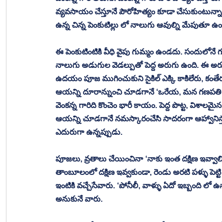
వ్యవసాయం చేస్తూనే పౌరోహిత్యం కూడా చేసుకుంటున్నార
ఉన్న చిన్న పెంకుటిల్లు లో నాలుగు ఆవుల్ని మేపుతూ 
ఈ పెంకుటింటికి వీధి వైపు గుమ్మం ఉండదు. సందులోనే 
నాలుగు అడుగుల వెడల్పుతో పెద్ద అరుగు ఉంది. ఈ అరుగ
ఉదయం పూజ ముగించుకుని సైకిల్ ఎక్కి కాకిలేరు, కంతేరు
ఆయన్ని దూరాన్నుంచి చూడగానే ‘ఒరేయ, మన గణపతి గారు
వెంకన్న గారిది కొంచెం భారీ కాయం. పెద్ద పొట్ట, విశా
ఆయన్ని చూడగానే నమస్కారంచేసి సాదరంగా ఆహ్వానిస్తార
ఎదురుగా ఉన్నప్పుడు. 
పూజలు, వ్రతాలు చేయించినా ‘నాకు ఇంత దక్షిణ ఇవ్వాల
తాంబూలంలో దక్షిణ ఇవ్వకుండా, రెండు అరటి పళ్ళు పెట్ట
ఇంటికి వచ్చేసేవారు. ‘పోనీలీ, వాళ్ళు ఏదో ఇబ్బంది లో ఉ
అనుకునే వారు. 