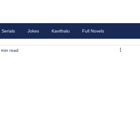
Serials
Jokes
Kavithalu
Full Novels
 min read