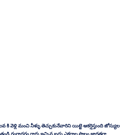
కి వెళ్లి మంచి నీళ్ళు తెచ్చుకునేవారిని యిట్టె ఆకర్షిస్తుంది జోస్యుల 
ు. తండ్రి గంగాధరం గారు ఇచ్చిన ఐదు ఎకరాల పొలం జాగ్రత్తగా 