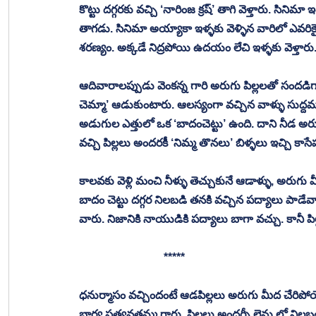
కొట్టు దగ్గరకు వచ్చి ‘నారింజ క్రష్’ తాగి వెళ్తారు. సి
తాగడు. సినిమా అయ్యాకా ఇళ్ళకు వెళ్ళిన వారిలో ఎవరికైన
శరణ్యం. అక్కడే నిద్రపోయి ఉదయం లేచి ఇళ్ళకు వెళ్తారు.
ఆదివారాలప్పుడు వెంకన్న గారి అరుగు పిల్లలతో సందడిగా 
చెమ్మా’ ఆడుకుంటారు. ఆలస్యంగా వచ్చిన వాళ్ళు సుద్ద
అడుగుల ఎత్తులో ఒక ‘బాదంచెట్టు’ ఉంది. దాని నీడ అరు
వచ్చి పిల్లలు అందరకీ ‘నిమ్మ తొనలు’ బిళ్ళలు ఇచ్చి కాస
కాలవకు వెళ్లి మంచి నీళ్ళు తెచ్చుకునే ఆడాళ్ళు, అరుగు 
బాదం చెట్టు దగ్గర నిలబడి తనకి వచ్చిన పద్యాలు పాడేవాడ
వారు. నిజానికి నాయుడికి పద్యాలు బాగా వచ్చు. కానీ పిల
			*****
ధనుర్మాసం వచ్చిందంటే ఆడపిల్లలు అరుగు మీద చేరిపోయేవా
భార్య సత్యవతమ్మ గారు, పిల్లలు అందర్నీ లైను లో నిలబ