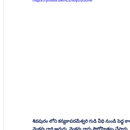
శివపురం లోని కన్యకాపరమేశ్వరి గుడి వీధి నుండి పెద్ద కాలవ 
వెంకన్న గారి అరుగు. వెంకన్న గారు పౌరోహిత్యం చేస్తార