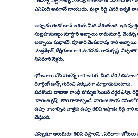
“అమ్మో, పిల్ల గాళ్ళు చదువు కోకుండా ఈ పనులేమిటి? దు
ఎనిమిది అవగానే నాయుడు, పుల్లా రెడ్డి ఎవరి ఇళ్ళకి వాళ్
అప్పుడు రెండో బాచ్ అరుగు మీద చేరుతుంది. ఇది పూర్తిగ
సుబ్రహమణ్యం మాస్టారి అబ్బాయి రామమూర్తి, వెంకన్న గార
అబ్బాయి సుధాకర్, పూజారి వెంకటరావు గారి అబ్బాయి 
చంద్రశేఖర్, దీక్షితులు గారి మనవడు రామకృష్ణ. వీళ్ళం
సినిమాకి వెళ్లరు. 
భోజనాలు చేసి వెంకన్న గారి అరుగు మీద చేరి సినిమాల గురించ
రికార్డింగ్ డాన్స్ గురించి ఎక్కువగా మాట్లాడుకుంటారు. 
పదకొండు దాటాకా గాంధీ బొమ్మల సెంటర్ దగ్గర ఎస్వి. రెడ్డి కి
‘నారింజ క్రష్’’ తాగి రావాల్సిందే. నారింజ కాయ రసంల
ఉప్పు కావాల్సిన వాళ్లకు ఉప్పు కలిపి ఇస్తాడు రెడ్డి గారి బ
వేస్తుంది. 
ఎప్పుడూ ఆరుగురూ కలిసి వస్తారని, . సరదాగా జోకులు వేస్తా