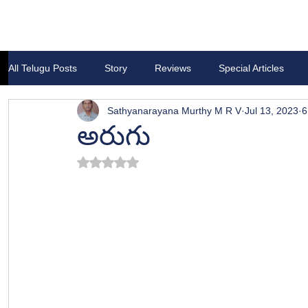
All Telugu Posts
Story
Reviews
Special Articles
Sathyanarayana Murthy M R V
Jul 13, 2023
6
అరుగు
Rated NaN out of 5 stars.