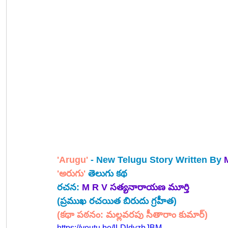
'Arugu'
 - New Telugu Story Written By 
'అరుగు' 
తెలుగు కథ
రచన: 
M R V సత్యనారాయణ మూర్తి
(ప్రముఖ రచయిత బిరుదు గ్రహీత) 
(కథా పఠనం: మల్లవరపు సీతారాం కుమార్)
https://youtu.be/lLDIdyzbJBM