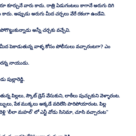
 కూర్చునే వారు కాదు. రాత్రి ఏడుగంటలు కాగానే అరుగు దిగి 
రు కాదు. అప్పుడు అరుగు మీద చర్చలు వేరే రకంగా ఉండేవి. 
ట్టుకున్నాడు అన్నీ చర్చకు వచ్చేవి. 
మీద పెకాడుతున్న వాళ్ళ కోసం పోలీసులు వచ్చారంటగా? ఎం 
 
వీరన్న నాయుడు. 
 పుల్లారెడ్డి. 
ిల్లలు, స్కౌట్ డ్రెస్ వేసుకుని, లాఠీలు పుచ్చుకుని వెళ్ళారంట. 
బులు, పేక ముక్కలు అక్కడే వదిలేసి పారిపోయారంట. పిల్ల 
లి ‘లీలా మహల్’ లో ఎన్టీ వోడు సినిమా, చూసి వచ్చారంట” 