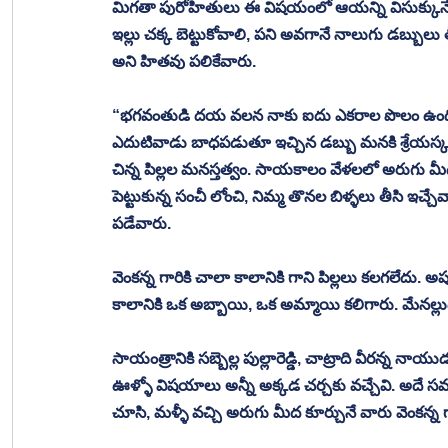
మిగతా పురోహితులు ఈ విషయంలో ఆయన్ని విసుక్కునే 
ఇల్లు చక్క బెట్టుకోవాలి, పని అవగానే నాలుగు డబ్బులు 
అని హితవు పలికేవారు. 
“భగవంతుడి దయ వలన నాకు ఐదు ఎకరాల పొలం ఉంది. ప
ఎదుటివాడు బాధపడుతూ ఇచ్చిన డబ్బు మనకి శ్రేయస్కరం
చిన్న పిల్లల మనస్తత్వం. సాయకాలం వేళలలో అరుగు మీద కూర్
పెట్టుకున్న సంచీ లోంచి, నిమ్మ తొనల బిళ్ళలు తీసి ఇచ్
పడేవారు. 
వెంకన్న గారికి చాలా కాలానికి గాని పిల్లలు కలగలేదు. అప్ప
కాలానికి ఒక అబ్బాయి, ఒక అమ్మాయి కలిగారు. మేనల్లుడిని
సాయంత్రానికి సబ్బెల్ల పుల్లారెడ్డి, చాట్రాది వీరన్న నా
ఊళ్ళో విషయాలు అన్నీ అక్కడ చర్చకు వచ్చేవి. అదే సమ
చూసి, మళ్ళీ వచ్చి అరుగు మీద కూర్చునే వారు వెంకన్న 