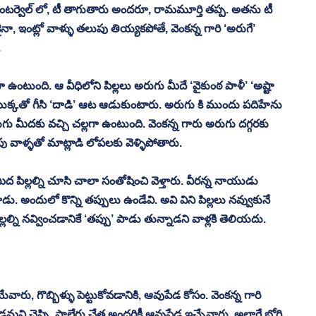
నిమా ఇంటర్వెల్ లో, టీ తాగుతారు అందరూ, రామమూర్తి తప్ప. అతను టీ 
ా, ఇంట్లో వాళ్ళు తలుపు తియ్యకపోతే, వెంకన్న గారి ‘అరుగే’ 
 
ఉంటుంది. ఆ వీధిలోని పిల్లలు అరుగు మీదే ‘వైకుంఠ పాళీ’ ‘అష్టా 
ముక్కతో గీసి ‘దాడి’ ఆట ఆడుకుంటారు. అరుగు కి ముందు పదిహేను 
గు మీదకు వచ్చి చల్లగా ఉంటుంది. వెంకన్న గారు అరుగు దగ్గరకు 
ేపు వాళ్ళతో మాట్లాడి లోపలకు వెళ్ళిపోతారు. 
మీద పిల్లల్ని చూసి చాలా సంతోషించి వెళ్తారు. వీరన్న నాయుడు 
ు. అందులో కొన్ని తప్పులు ఉండేవి. అవి విని పిల్లలు నవ్వుకునే 
్లల్ని నవ్వించడానికే ‘తప్పు’ పాడు తున్నాడని వాళ్లకి తెలియదు. 
రు, గొబ్బిళ్ళు పెట్టుకోవడానికి, ఆవుపేడ కోసం. వెంకన్న గారి 
డమని చెప్పి, పాలేరు చేత అందరికీ ఆవుపేడ ఇచ్చేవారు. అలాగే భోగి 