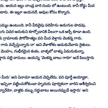
ు. ఆయన ఇల్లు నాండ్ర వారి సందు లో ఉంటుంది. కానీ రోడ్డు మీద 
ఉంటారు. ఈ ఇల్లూ ఆయనదే. ఆవుల కోసం కొన్నారు. 
గుమ్మం ఉంటుంది. కానీ వీదివైపు పదిహేను అడుగుల పొడవు, 
ు చివర ఆనుకుని కూర్చోడానికి వీలుగా ఒక ఆర్చీ కూడా ఉంది. 
 గ్రామాలకు పౌరోహిత్యం పని మీద వెళ్తారు వెంకన్న గారు. 
 వచ్చేస్తున్నారు రా’ అని వేళాకోళం ఆడుకునేవారు రైతులు. 
లమైన మొహం, గంభీరమైన కంఠం. వాళ్ళలో వాళ్ళు ఏమనుకున్నా, 
ు పల్లె వాసులు. ఆయన్ని ‘వెంకన్న బాబు గారూ’ అనే పిలుస్తారు 
ి మీరు’ అని ఏనాడూ ఆయన చెప్పలేదు. పని పూర్తీ అయ్యాకా, 
ి ఇచ్చినా పట్టించుకోకుండా హృదయ పూర్వకంగా వారిని ఆశీర్వదించి 
న్నారేమో, వాళ్లకు డబ్బు సర్దుబాటు అయినప్పుడే ఇస్తారు’ అని 