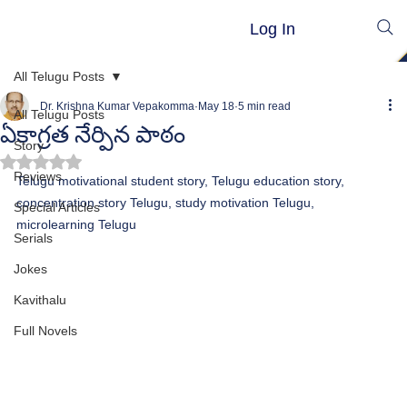
Log In
All Telugu Posts
Dr. Krishna Kumar Vepakomma
May 18
5 min read
All Telugu Posts
ఏకాగ్రత నేర్పిన పాఠం
Story
Rated NaN out of 5 stars.
Reviews
Telugu motivational student story, Telugu education story, 
concentration story Telugu, study motivation Telugu, 
Special Articles
microlearning Telugu
Serials
Jokes
Kavithalu
Full Novels