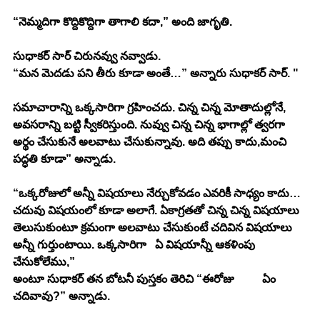
“నెమ్మదిగా కొద్దికొద్దిగా తాగాలి కదా,” అంది జాగృతి.
సుధాకర్ సార్ చిరునవ్వు నవ్వాడు.
“మన మెదడు పని తీరు కూడా అంతే…” అన్నారు సుధాకర్ సార్. "
సమాచారాన్ని ఒక్కసారిగా గ్రహించదు. చిన్న చిన్న మోతాదుల్లోనే, 
అవసరాన్ని బట్టి స్వీకరిస్తుంది. నువ్వు చిన్న చిన్న భాగాల్లో త్వరగా 
అర్థం చేసుకునే అలవాటు చేసుకున్నావు. అది తప్పు కాదు,మంచి 
పద్ధతి కూడా” అన్నాడు. 
“ఒక్కరోజులో అన్నీ విషయాలు నేర్చుకోవడం ఎవరికీ సాధ్యం కాదు… 
చదువు విషయంలో కూడా అలాగే. ఏకాగ్రతతో చిన్న చిన్న విషయాలు 
తెలుసుకుంటూ క్రమంగా అలవాటు చేసుకుంటే చదివిన విషయాలు 
అన్నీ గుర్తుంటాయి. ఒక్కసారిగా   ఏ విషయాన్నీ ఆకళింపు 
చేసుకోలేము,” 
అంటూ సుధాకర్ తన బోటనీ పుస్తకం తెరిచి “ఈరోజు          ఏం 
చదివావు?” అన్నాడు.