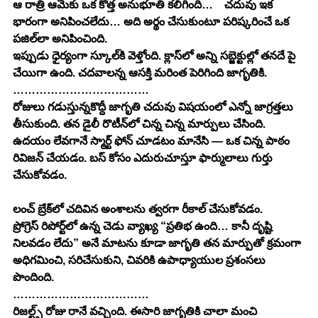
ఆ రాత్రి ఆమెకు ఒక కొత్త అనుభూతి కలిగింది…    చదువు ఇక 
భారంగా అనిపించలేదు… అది అర్థం చేసుకుంటూ పరిష్కరించే ఒక 
పజిల్‌లా అనిపించింది.
ఇప్పుడు ధైర్యంగా స్కూల్‌కి వెళ్తోంది. క్లాస్‌లో అన్ని సబ్జెక్టుల్లో తనదే పై 
చేయిగా ఉంది. చదవాలన్న ఆసక్తి మరింత పెరిగింది జాగృతికి.
………………………………
రోజులు గడుస్తున్నకొద్దీ జాగృతి చదువు విషయంలో ఎన్నో జాగ్రత్తలు 
తీసుకుంది. తన డైలీ రొటీన్‌లో చిన్న చిన్న మార్పులు చేసింది. 
ఉదయం లేవగానే స్మార్ట్ ఫోన్ చూడటం మానేసి — ఒక చిన్న పాఠం 
రివిజన్ చేయడం. బస్ కోసం ఎదురుచూస్తూ ఫార్ములాలు గుర్తు 
చేసుకోవడం.              
లంచ్ బ్రేక్‌లో చదివిన అంశాలను త్వరగా రీకాల్ చేసుకోవడం.
ప్రోగ్రెస్ రిపోర్ట్‌లో ఉన్న చెడు వ్యాఖ్య “ప్రతిభ ఉంది… కానీ దృష్టి 
నిలవడం లేదు” అనే మాటను కూడా జాగృతి తన మార్పుతో క్రమంగా 
అధిగమించి, సరిచేసుకుని, చివరికి ఉపాధ్యాయుల ప్రశంసలు 
పొందింది.
………………………………
రిజల్ట్స్ రోజు రానే వచ్చింది. ఈసారి జాగృతికి చాలా మంచి 