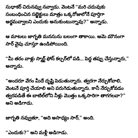
సుధాకర్ చిరునవ్వు నవ్వాడు. వెంటనే “మరి చదువుకు 
సంబంధించిన సబ్జెక్టులు మాత్రం ఒక్కరోజులోనే పూర్తిగా 
అర్థమవ్వాలని ఎందుకు అనుకుంటున్నావు?” అన్నాడు.
ఆ మాటలు జాగృతి మనసును బలంగా తాకాయి. ఆమె మౌనంగా 
సార్ వైపు చూస్తూ ఉండిపోయింది.
“మీ తరం వాళ్లు స్మార్ట్ ఫోన్ కల్చర్‌లో పడి... పెద్ద తప్పు చేస్తున్నారు,” 
అన్నాడు.
“అందరూ వేగం మీదే దృష్టి పెడుతున్నారు. త్వరగా నేర్చుకోవాలి, 
వెంటనే పూర్తి చేయాలి అని పరుగెడుతున్నారు. కానీ నేర్చుకోవడం 
త్వరపడితే ఈ బాటిల్‌లోని నీళ్లు మొత్తం ఒక్కసారిగా తాగగలవా?” 
అని అడిగాడు.
జాగృతి నవ్వుతూ, “అది అసాధ్యం సార్,” అంది.
“ఎందుకు?” అని మళ్లీ అడిగాడు.