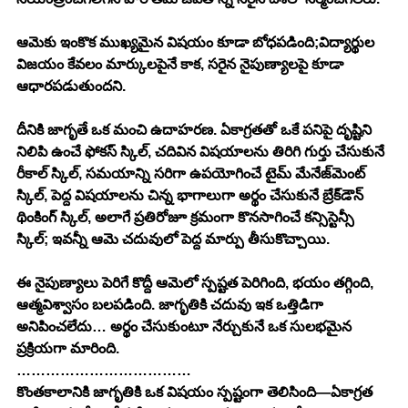
ఆమెకు ఇంకొక ముఖ్యమైన విషయం కూడా బోధపడింది;విద్యార్థుల 
విజయం కేవలం మార్కులపైనే కాక, సరైన నైపుణ్యాలపై కూడా 
ఆధారపడుతుందని.
దీనికి జాగృతే ఒక మంచి ఉదాహరణ. ఏకాగ్రతతో ఒకే పనిపై దృష్టిని 
నిలిపి ఉంచే ఫోకస్ స్కిల్, చదివిన విషయాలను తిరిగి గుర్తు చేసుకునే 
రీకాల్ స్కిల్, సమయాన్ని సరిగా ఉపయోగించే టైమ్ మేనేజ్‌మెంట్ 
స్కిల్, పెద్ద విషయాలను చిన్న భాగాలుగా అర్థం చేసుకునే బ్రేక్‌డౌన్ 
థింకింగ్ స్కిల్, అలాగే ప్రతిరోజూ క్రమంగా కొనసాగించే కన్సిస్టెన్సీ 
స్కిల్; ఇవన్నీ ఆమె చదువులో పెద్ద మార్పు తీసుకొచ్చాయి.
ఈ నైపుణ్యాలు పెరిగే కొద్దీ ఆమెలో స్పష్టత పెరిగింది, భయం తగ్గింది, 
ఆత్మవిశ్వాసం బలపడింది. జాగృతికి చదువు ఇక ఒత్తిడిగా 
అనిపించలేదు… అర్థం చేసుకుంటూ నేర్చుకునే ఒక సులభమైన 
ప్రక్రియగా మారింది.
………………………………
కొంతకాలానికి జాగృతికి ఒక విషయం స్పష్టంగా తెలిసింది—ఏకాగ్రత 