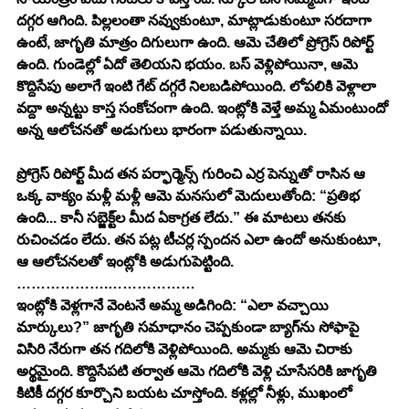
దగ్గర ఆగింది. పిల్లలంతా నవ్వుకుంటూ, మాట్లాడుకుంటూ సరదాగా 
ఉంటే, జాగృతి మాత్రం దిగులుగా ఉంది. ఆమె చేతిలో ప్రోగ్రెస్ రిపోర్ట్ 
ఉంది. గుండెల్లో ఏదో తెలియని భయం. బస్ వెళ్లిపోయినా, ఆమె 
కొద్దిసేపు అలాగే ఇంటి గేట్ దగ్గరే నిలబడిపోయింది. లోపలికి వెళ్లాలా 
వద్దా అన్నట్టు కాస్త సంకోచంగా ఉంది. ఇంట్లోకి వెళ్తే అమ్మ ఏమంటుందో 
అన్న ఆలోచనతో అడుగులు భారంగా పడుతున్నాయి.
ప్రోగ్రెస్ రిపోర్ట్ మీద తన పర్ఫార్మెన్స్ గురించి ఎర్ర పెన్నుతో రాసిన ఆ 
ఒక్క వాక్యం మళ్లీ మళ్లీ ఆమె మనసులో మెదులుతోంది: “ప్రతిభ 
ఉంది... కానీ సబ్జెక్ట్‌ల మీద ఏకాగ్రత లేదు.” ఈ మాటలు తనకు 
రుచించడం లేదు. తన పట్ల టీచర్ల స్పందన ఎలా ఉందో అనుకుంటూ, 
ఆ ఆలోచనలతో ఇంట్లోకి అడుగుపెట్టింది.
……………….………………
ఇంట్లోకి వెళ్లగానే వెంటనే అమ్మ అడిగింది: “ఎలా వచ్చాయి 
మార్కులు?” జాగృతి సమాధానం చెప్పకుండా బ్యాగ్‌ను సోఫాపై 
విసిరి నేరుగా తన గదిలోకి వెళ్లిపోయింది. అమ్మకు ఆమె చిరాకు 
అర్థమైంది. కొద్దిసేపటి తర్వాత ఆమె గదిలోకి వెళ్లి చూసేసరికి జాగృతి 
కిటికీ దగ్గర కూర్చొని బయట చూస్తోంది. కళ్లల్లో నీళ్లు, ముఖంలో 