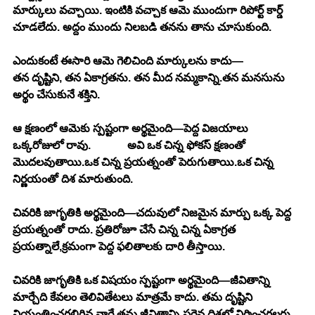
మార్కులు వచ్చాయి. ఇంటికి వచ్చాక ఆమె ముందుగా రిపోర్ట్ కార్డ్ 
చూడలేదు. అద్దం ముందు నిలబడి తనను తాను చూసుకుంది.
ఎందుకంటే ఈసారి ఆమె గెలిచింది మార్కులను కాదు—
తన దృష్టిని, తన ఏకాగ్రతను. తన మీద నమ్మకాన్ని.తన మనసును 
అర్థం చేసుకునే శక్తిని.
ఆ క్షణంలో ఆమెకు స్పష్టంగా అర్థమైంది—పెద్ద విజయాలు 
ఒక్కరోజులో రావు.             అవి ఒక చిన్న ఫోకస్ క్షణంతో 
మొదలవుతాయి.ఒక చిన్న ప్రయత్నంతో పెరుగుతాయి.ఒక చిన్న 
నిర్ణయంతో దిశ మారుతుంది.
చివరికి జాగృతికి అర్థమైంది—చదువులో నిజమైన మార్పు ఒక్క పెద్ద 
ప్రయత్నంతో రాదు. ప్రతిరోజూ చేసే చిన్న చిన్న ఏకాగ్రత 
ప్రయత్నాలే,క్రమంగా పెద్ద ఫలితాలకు దారి తీస్తాయి.
చివరికి జాగృతికి ఒక విషయం స్పష్టంగా అర్థమైంది—జీవితాన్ని 
మార్చేది కేవలం తెలివితేటలు మాత్రమే కాదు. తమ దృష్టిని 
నియంత్రించగలిగిన వారే తమ జీవితాన్ని సరైన దిశలో నిర్మించగలరు.