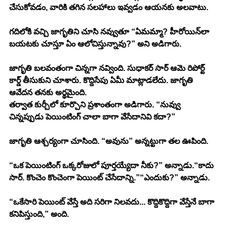
చేసుకోవడం, వారికి తగిన సలహాలు ఇవ్వడం ఆయనకు అలవాటు.
గదిలోకి వచ్చి జాగృతిని చూసి నవ్వుతూ “ఏమమ్మా? హీరోయిన్‌లా 
బయటకు చూస్తూ ఏం ఆలోచిస్తున్నావు?” అని అడిగారు.
జాగృతి బలవంతంగా చిన్నగా నవ్వింది. సుధాకర్ సార్ ఆమె రిపోర్ట్ 
కార్డ్ తీసుకుని చూశారు. కొద్దిసేపు ఏమీ మాట్లాడలేదు. జాగృతి 
ఆవేదన తనకు అర్థమైంది.
తర్వాత కుర్చీలో కూర్చొని ప్రశాంతంగా అడిగారు. “నువ్వు 
చిన్నప్పుడు పెయింటింగ్ చాలా బాగా వేసేదానివి కదా?”
జాగృతి ఆశ్చర్యంగా చూసింది. “అవును” అన్నట్టుగా తల ఊపింది.
“ఒక పెయింటింగ్ ఒక్కరోజులో పూర్తయ్యేదా నీకు?” అన్నాడు.“కాదు 
సార్. కొంచెం కొంచెంగా పెయింట్ చేసేదాన్ని.”“ఎందుకు?” అన్నాడు.
“ఒకేసారి పెయింట్ వేస్తే అది సరిగా నిలవదు... కొద్దికొద్దిగా వేస్తేనే బాగా 
కనిపిస్తుంది,” అంది.