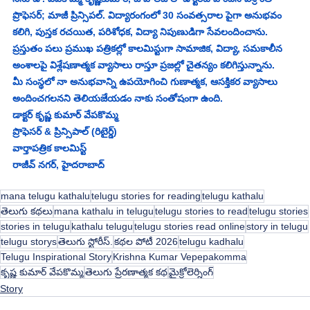
ప్రొఫెసర్; మాజీ ప్రిన్సిపల్. విద్యారంగంలో 30 సంవత్సరాల పైగా అనుభవం 
కలిగి, పుస్తక రచయిత, పరిశోధక, విద్యా నిపుణుడిగా సేవలందించాను. 
ప్రస్తుతం పలు ప్రముఖ పత్రికల్లో కాలమిస్టుగా సామాజిక, విద్యా, సమకాలీన 
అంశాలపై విశ్లేషణాత్మక వ్యాసాలు రాస్తూ ప్రజల్లో చైతన్యం కలిగిస్తున్నాను.
మీ సంస్థలో నా అనుభవాన్ని ఉపయోగించి గుణాత్మక, ఆసక్తికర వ్యాసాలు 
అందించగలనని తెలియజేయడం నాకు సంతోషంగా ఉంది.
డాక్టర్ కృష్ణ కుమార్ వేపకొమ్మ
ప్రొఫెసర్ & ప్రిన్సిపాల్ (రిటైర్డ్)
వార్తాపత్రిక కాలమిస్ట్
రాజీవ్ నగర్, హైదరాబాద్
mana telugu kathalu
telugu stories for reading
telugu kathalu
తెలుగు కథలు
mana kathalu in telugu
telugu stories to read
telugu stories
stories in telugu
kathalu telugu
telugu stories read online
story in telugu
telugu storys
తెలుగు స్టోరీస్.
కథల పోటీ 2026
telugu kadhalu
Telugu Inspirational Story
Krishna Kumar Vepepakomma
కృష్ణ కుమార్ వేపకొమ్మ
తెలుగు ప్రేరణాత్మక కథ
మైక్రోలెర్నింగ్
Story