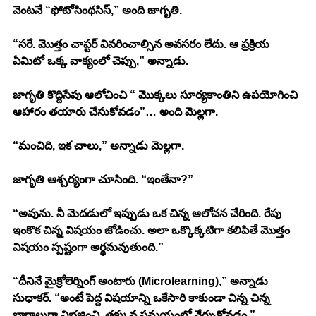
వెంటనే “ఫోటోసింథసిస్,” అంది జాగృతి.
“సరే. మొత్తం చాప్టర్ వివరించాల్సిన అవసరం లేదు. ఆ ప్రక్రియ 
ఏమిటో ఒక్క వాక్యంలో చెప్పు,” అన్నాడు.
జాగృతి కొద్దిసేపు ఆలోచించి “ మొక్కలు సూర్యకాంతిని ఉపయోగించి 
ఆహారం తయారు చేసుకోవడం”… అంది మెల్లగా.
“మంచిది, ఇక చాలు,” అన్నాడు మెల్లగా.
జాగృతి ఆశ్చర్యంగా చూసింది. “ఇంతేనా?”
“అవును. నీ మెదడులో ఇప్పుడు ఒక చిన్న ఆలోచన చేరింది. రేపు 
ఇంకొక చిన్న విషయం జోడించు. అలా ఒక్కొక్కటిగా కలిపితే మొత్తం 
విషయం స్పష్టంగా అర్థమవుతుంది.”
“దీనినే మైక్రోలెర్నింగ్ అంటారు (Microlearning),” అన్నాడు 
సుధాకర్. “అంటే పెద్ద విషయాన్ని ఒకేసారి కాకుండా చిన్న చిన్న 
భాగాలుగా విభజించి, తక్కువ సమయంలో నేర్చుకోవడం.”