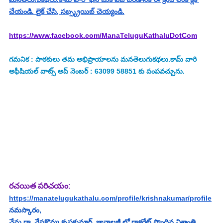
చేయండి. లైక్ చేసి, సబ్స్క్రయిబ్ చెయ్యండి.
https://www.facebook.com/ManaTeluguKathaluDotCom
గమనిక : పాఠకులు తమ అభిప్రాయాలను మనతెలుగుకథలు.కామ్ వారి 
అఫీషియల్ వాట్స్ అప్ నెంబర్ : 63099 58851 కు పంపవచ్చును.
రచయిత పరిచయం
:
https://manatelugukathalu.com/profile/krishnakumar/profile
నమస్కారం,
నేను డా. వేపకొమ్మ కృష్ణకుమార్, జువాలజీ లో డాక్టరేట్ పొందిన విశ్రాంతి 