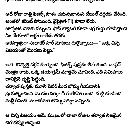
………………………………
అదే రోజు రాత్రి ఫిజిక్స్ పాఠం చదువుదామని టేబుల్ దగ్గరకు చేరింది. 
అంతలో కరెంట్ పోయింది. వైఫై(wi-Fi) కూడా లేదు.
జాగృతికి చికాకు వచ్చింది. ఫోన్ బ్యాటరీ కూడా ఎర్ర గుర్తు చూపిస్తోంది. 
ఏం చేయాలో అర్థం కాలేదు తనకు.
అకస్మాత్తుగా సుధాకర్ సార్ మాటలు గుర్తొచ్చాయి— “ఒక్క చిన్న 
విషయంతో మొదలు పెట్టు.”
ఆమె కొవ్వొత్తి దగ్గర కూర్చుంది. ఫిజిక్స్ పుస్తకం తీసుకుంది. చాప్టర్ 
మొత్తం కాదు. ఒక్క డయాగ్రమ్ మాత్రమే చూసింది. పది నిమిషాలు 
దానిపైనే దృష్టి పెట్టింది.
తర్వాత పుస్తకం మూసి పేపర్ మీద బొమ్మ గీయడానికి 
ప్రయత్నించింది. మొదట సరిగ్గా గీయలేకపోయింది. మళ్లీ చూసింది. 
మళ్లీ గీసింది. మూడోసారి బొమ్మ సరిగ్గా వచ్చింది.
ఆ చిన్న విజయం ఆమె ముఖంలో చాలా రోజుల తర్వాత నిజమైన 
చిరునవ్వు తెచ్చింది.  