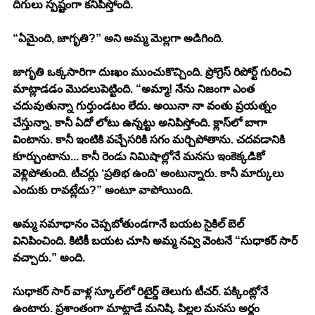
దిగులు స్పష్టంగా కనిపిస్తోంది.
“ఏమైంది, జాగృతి?” అని అమ్మ మెల్లగా అడిగింది.
జాగృతి ఒక్కసారిగా దుఃఖం ముంచుకొచ్చింది. ప్రోగ్రెస్ రిపోర్ట్ గురించి 
మాట్లాడడం మొదలుపెట్టింది. “అమ్మా! నేను నిజంగా ఎంత 
చదువుతున్నా గుర్తుండటం లేదు. అయినా నా వంతు ప్రయత్నం 
చేస్తున్నా. కానీ ఏదో లోటు ఉన్నట్టు అనిపిస్తోంది. క్లాస్‌లో బాగా 
వింటాను. కానీ ఇంటికి వచ్చేసరికి సగం మర్చిపోతాను. చదవడానికి 
కూర్చుంటాను... కానీ రెండు నిమిషాల్లోనే మనసు ఇంకెక్కడికో 
వెళ్లిపోతుంది. టీచర్లు ‘ప్రతిభ ఉంది’ అంటున్నారు. కానీ మార్కులు 
ఎందుకు రావట్లేదు?” అంటూ వాపోయింది.
అమ్మ సమాధానం చెప్పబోతుండగానే బయట సైకిల్ బెల్ 
వినిపించింది. కిటికీ బయట చూసి అమ్మ నవ్వి వెంటనే “సుధాకర్ సార్ 
వచ్చారు.” అంది.
సుధాకర్ సార్ వాళ్ల స్కూల్‌లో రిటైర్డ్ తెలుగు టీచర్. పక్కింట్లోనే 
ఉంటారు. ప్రశాంతంగా మాట్లాడే మనిషి. పిల్లల మనసు అర్థం 