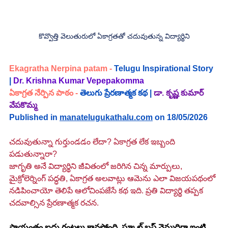
కొవ్వొత్తి వెలుతురులో ఏకాగ్రతతో చదువుతున్న విద్యార్థిని
Ekagratha Nerpina patam
 - 
Telugu Inspirational Story 
| 
Dr. Krishna Kumar Vepepakomma 
ఏకాగ్రత నేర్పిన పాఠం 
- 
తెలుగు ప్రేరణాత్మక కథ
 |
డా. కృష్ణ కుమార్ 
వేపకొమ్మ
Published in 
manatelugukathalu.com
 on 18/05/2026
చదువుతున్నా గుర్తుండడం లేదా? ఏకాగ్రత లేక ఇబ్బంది 
పడుతున్నారా?
జాగృతి అనే విద్యార్థిని జీవితంలో జరిగిన చిన్న మార్పులు, 
మైక్రోలెర్నింగ్ పద్ధతి, ఏకాగ్రత అలవాట్లు ఆమెను ఎలా విజయపథంలో 
నడిపించాయో తెలిపే ఆలోచింపజేసే కథ ఇది. ప్రతి విద్యార్థి తప్పక 
చదవాల్సిన ప్రేరణాత్మక రచన.
సాయంత్రం ఐదు గంటలు కావస్తోంది. స్కూల్ బస్ నెమ్మదిగా ఇంటి 