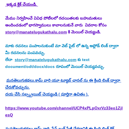
 ఇక్కడ క్లిక్ చేయండి. 
మేము నిర్వహించే వివిధ పోటీలలో రచయితలకు బహుమతులు 
అందించడంలో భాగస్వాములు కావాలనుకునే వారు  వివరాల కోసం 
story@manatelugukathalu.com
 కి మెయిల్ చెయ్యండి.
మాకు రచనలు పంపాలనుకుంటే మా వెబ్ సైట్ లో ఉన్న అప్లోడ్ లింక్ ద్వారా 
మీ రచనలను పంపవచ్చు.
లేదా  
story@manatelugukathalu.com
 కు text 
document/odt/docx/docs రూపంలో మెయిల్ చెయ్యవచ్చు.
మనతెలుగుకథలు.కామ్ వారి యూ ట్యూబ్ ఛానల్ ను ఈ క్రింది లింక్ ద్వారా 
చేరుకోవచ్చును.
దయ చేసి సబ్స్క్రయిబ్ చెయ్యండి ( పూర్తిగా ఉచితం ).
https://www.youtube.com/channel/UCP4xPLpOxrVz33eo1Zjl
esQ
మనతెలుగుకథలు.కామ్ వారి  ఫేస్ బుక్ పేజీ చేరడానికి ఈ క్రింది లింక్ క్లిక్ 