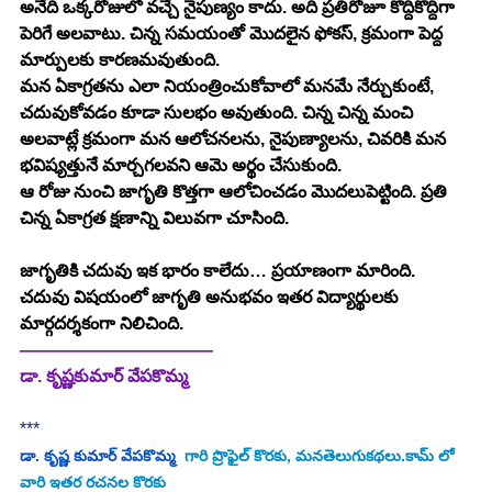
అనేది ఒక్కరోజులో వచ్చే నైపుణ్యం కాదు. అది ప్రతిరోజూ కొద్దికొద్దిగా 
పెరిగే అలవాటు. చిన్న సమయంతో మొదలైన ఫోకస్, క్రమంగా పెద్ద 
మార్పులకు కారణమవుతుంది.
మన ఏకాగ్రతను ఎలా నియంత్రించుకోవాలో మనమే నేర్చుకుంటే, 
చదువుకోవడం కూడా సులభం అవుతుంది. చిన్న చిన్న మంచి 
అలవాట్లే క్రమంగా మన ఆలోచనలను, నైపుణ్యాలను, చివరికి మన 
భవిష్యత్తునే మార్చగలవని ఆమె అర్థం చేసుకుంది.
ఆ రోజు నుంచి జాగృతి కొత్తగా ఆలోచించడం మొదలుపెట్టింది. ప్రతి 
చిన్న ఏకాగ్రత క్షణాన్ని విలువగా చూసింది.
జాగృతికి చదువు ఇక భారం కాలేదు… ప్రయాణంగా మారింది. 
చదువు విషయంలో జాగృతి అనుభవం ఇతర విద్యార్థులకు 
మార్గదర్శకంగా నిలిచింది.
———————————
డా. కృష్ణకుమార్ వేపకొమ్మ
***
డా. కృష్ణ కుమార్ వేపకొమ్మ
  గారి ప్రొఫైల్ కొరకు, మనతెలుగుకథలు.కామ్ లో 
వారి ఇతర రచనల కొరకు