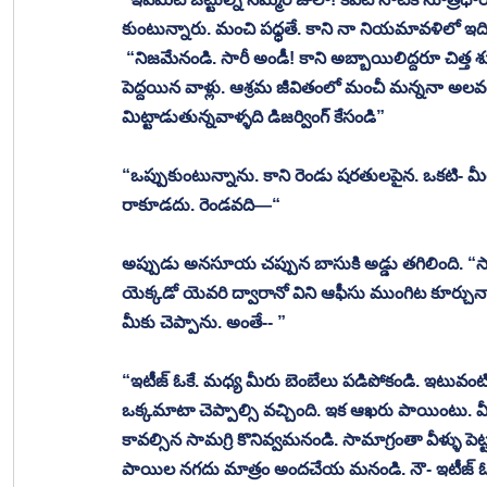
కుంటున్నారు. మంచి పధ్ధతే. కాని నా నియమావళిలో ఇది
 “నిజమేనండి. సారీ అండీ! కాని అబ్బాయిలిద్దరూ చిత్త శుధ్దిగల వ్యక్తుల్లా కనిపిస్తున్నారు. ఛత్తీస్ ఘడ్ అనాధాశ్రమంలో పెరిగి 
పెద్దయిన వాళ్లు. ఆశ్రమ జీవితంలో మంచీ మన్ననా అలవర్చు
మిట్టాడుతున్నవాళ్ళది డిజర్వింగ్ కేసండి” 
“ఒప్పుకుంటున్నాను. కాని రెండు షరతులపైన. ఒకటి- మీర
రాకూడదు. రెండవది—“ 
అప్పుడు అనసూయ చప్పున బాసుకి అడ్డు తగిలింది. “సారీ 
యెక్కడో యెవరి ద్వారానో విని ఆఫీసు ముంగిట కూర్చున్న
మీకు చెప్పాను. అంతే-- ” 
“ఇటీజ్ ఓకే. మధ్య మీరు బెంబేలు పడిపోకండి. ఇటువంట
ఒక్కమాటా చెప్పాల్సి వచ్చింది. ఇక ఆఖరు పాయింటు. వీళ్ళక
కావల్సిన సామగ్రి కొనివ్వమనండి. సామాగ్రంతా వీళ్ళు 
పాయిల నగదు మాత్రం అందచేయ మనండి. నౌ- ఇటీజ్ ఓక