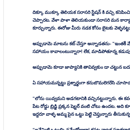
దిక్కూ ముక్కూ తెలియక సరాసరి స్టేషన్ కి వచ్చి కనిపించ
చెప్పారట. వేళా పాళా తెలియకుండా సరాసరి మన కార్యాల
కూర్చున్నారు. ఈరోజు మీరు నడక కోసం బైటకు వెళ్ళనట
అప్పుడామె మాటను కట్ చేస్తూ అన్నాడతను- “ఇంతకీ మేట
సహాయం కావాలంటున్నారా! లేక, మాడిపోతూన్న కడుపుల్న
అప్పుడామె కూడా జాప్యానికి తావివ్వకుం డా చట్టున బద
ఏ సహాయమన్నట్టు ప్రశ్నార్థంగా కనుబొమలెగరేసి చూసా
“లోను యివ్వమని అడగటానికి వచ్చినట్టున్నారు. ఈ కవ
పేట రోడ్డు బ్రిడ్జి ప్రక్కన షెల్టర్ వంటి చోటు ఉందట. అది
ఇద్దరూ వాళ్ళ అమ్మ పైన ఒట్టు పెట్టి చెప్తున్నారు తీసుకు
“ఇవేమిటి ఒట్టుల్ని నమ్మేరోజులా! కపట నాటక సూత్రధారుల