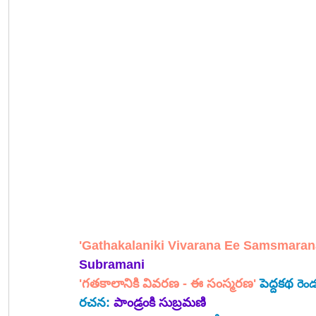
'Gathakalaniki Vivarana Ee Samsmaran
Subramani 
'గతకాలానికి వివరణ - ఈ సంస్మరణ'
పెద్దకథ 
రెం
రచన: 
పాండ్రంకి సుబ్రమణి  