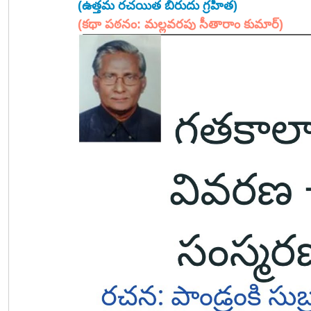
(ఉత్తమ రచయిత బిరుదు గ్రహీత)
(కథా పఠనం: మల్లవరపు సీతారాం కుమార్)