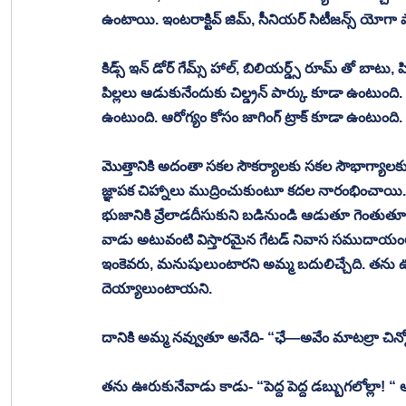
ఉంటాయి. ఇంటరాక్టివ్ జిమ్, సీనియర్ సిటీజన్స్ యోగా 
కిడ్స్ ఇన్ డోర్ గేమ్స్ హాల్, బిలియర్డ్స్ రూమ్ తో బాట
పిల్లలు ఆడుకునేందుకు చిల్డ్రన్ పార్కు కూడా ఉంట
ఉంటుంది. ఆరోగ్యం కోసం జాగింగ్ ట్రాక్ కూడా ఉంటుంది
మొత్తానికి అదంతా సకల సౌకర్యాలకు సకల సౌభాగ్యాలకు
జ్ఞాపక చిహ్నాలు ముద్రించుకుంటూ కదల నారంభించాయి. త
భుజానికి వ్రేలాడదీసుకుని బడినుండి ఆడుతూ గెంతుతూ
వాడు అటువంటి విస్తారమైన గేటడ్ నివాస సముదాయం
ఇంకెవరు, మనుషులుంటారని అమ్మ బదులిచ్చేది. తను ఊర
దెయ్యాలుంటాయని. 
దానికి అమ్మ నవ్వుతూ అనేది- “ఛే—అవేం మాటల్రా చిన్న
తను ఊరుకునేవాడు కాడు- “పెద్ద పెద్ద డబ్బుగలోల్లా! “ అ