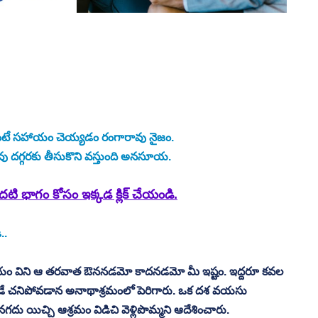
తుంటే సహాయం చెయ్యడం రంగారావు నైజం. 
ు దగ్గరకు తీసుకొని వస్తుంది అనసూయ.
ి భాగం కోసం ఇక్కడ క్లిక్ చేయండి.
. 
ిషయం విని ఆ తరవాత ఔననడమో కాదనడమో మీ ఇష్టం. ఇద్దరూ కవల 
ప్పుడే చనిపోవడాన అనాథాశ్రమంలో పెరిగారు. ఒక దశ వయసు 
గదు యిచ్చి ఆశ్రమం విడిచి వెళ్లిపొమ్మని ఆదేశించారు. 