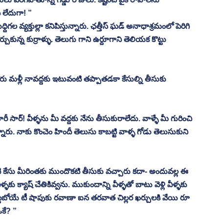
 లేదుగా! ”
కున్న కుర్రాళ్ళు. తెలుగు గాని ఉర్దూగాని తెలియక కొట్టు 
ు మళ్లీ నావద్దకు ఇటువంటి తప్పాతడకా కేసుల్ని తీసుకు 
సార్! వీళ్ళను మీ వద్దకు నేను తీసుకురాలేదు. వాళ్ళే మీ గురించి 
ారు. నాకు కొంచెం హిందీ తెలుసు కాబట్టి వాళ్ళ గోడు తెలుసుకుని 
ి కేసు మీరింతకు ముందొకటి తీసుకు వచ్చారు కదా- అందువల్ల ఈ 
ు క్యాష్ చేతికివ్వను. ముకుందాన్ని వీళ్ళతో బాటు వెళ్లి వీళ్ళకు 
పెట్టబోయే టీ షాపుకు రవాణా ఐన తరవాత చిల్లర ఖర్చులకి వేయి రూ 
ే? ” 