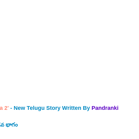
a 2'
 - New Telugu Story Written By 
Pandranki 
 భాగం
డవ