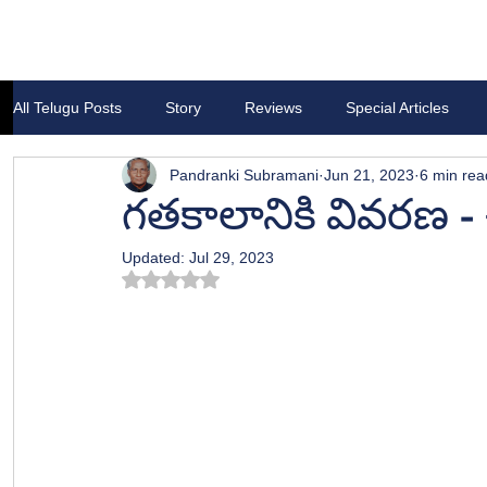
All Telugu Posts
Story
Reviews
Special Articles
Pandranki Subramani
Jun 21, 2023
6 min rea
గతకాలానికి వివరణ -
Updated:
Jul 29, 2023
Rated NaN out of 5 stars.