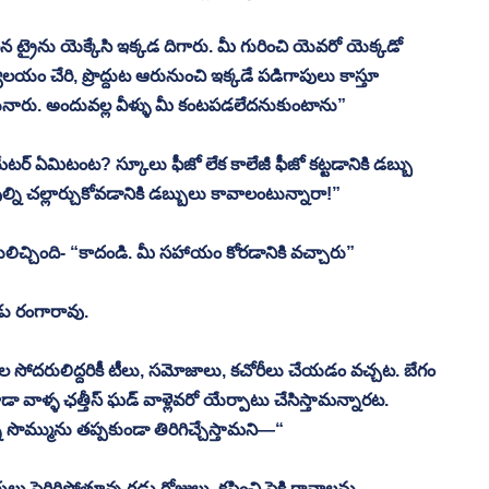
ిన ట్రైను యెక్కేసి ఇక్కడ దిగారు. మీ గురించి యెవరో యెక్కడో 
యం చేరి, ప్రొద్దుట ఆరునుంచి ఇక్కడే పడిగాపులు కాస్తూ 
్టునారు. అందువల్ల వీళ్ళు మీ కంటపడలేదనుకుంటాను”
ర్ ఏమిటంట? స్కూలు ఫీజో లేక కాలేజీ ఫీజో కట్టడానికి డబ్బు 
ి చల్లార్చుకోవడానికి డబ్బులు కావాలంటున్నారా!”
ులిచ్చింది- “కాదండి. మీ సహాయం కోరడానికి వచ్చారు” 
డు రంగారావు. 
ల సోదరులిద్దరికీ టీలు, సమోజాలు, కచోరీలు చేయడం వచ్చట. బేగం 
 కూడా వాళ్ళ ఛత్తీస్ ఘడ్ వాళ్లెవరో యేర్పాటు చేసిస్తామన్నారట. 
న్న సొమ్మును తప్పకుండా తిరిగిచ్చేస్తామని—“ 
ు పెరిగిపోతూన్న గడ్డు రోజులు. కష్టించి పైకి రావాలను 