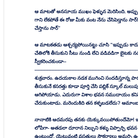
ఆ మాటతో అనసూయ ముఖం ఫెళ్ళున మెరిసింది. అప్పుడా
గాని లేకపోతే ఈ రోజు మీకు వంట నేను చేసిపెడ్తాను సా
చేస్తాను సార్”
ఆ మాటకతడు ఆశ్చర్యపోయినట్టు చూసి “ఇప్పుడు కాదు గ
చేతిలోకి తీసుకుని సీటు నుండి లేచి వడివడిగా బైటకు
స్వీకరించకుండా-- 
-------------------------------------------------------------------
శుక్రవారం. ఉదయకాల నడక ముగించి సందడిస్తూన్న పార్
తీసుకునే కసరత్తు కూడా పూర్తి చేసి పబ్లిక్ స్కూల్ మ
ఆగిపోయాడు. ఎదురుగా విశాల భవన సముదాయం కనిపించ
చేరుకుంటాడు. మరెందుకిది తన కళ్ళబడలేదు? ఆమాం
నానాటికి ఆదమరపు తనకు యెక్కువయిపోతుందేమో! ఇం
లోపేగా- అతడలా దూరాన నిల్చుని కళ్ళు విప్పార్చి
ఉంటుందో, యెటువంటి వసతులు సౌకర్యాలు అమర్చి ఉంట