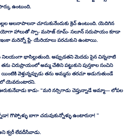
పార్కు ఉంటుంది. 
ు, పిల్లల ఆలనాపాలనా చూసుకునేందుకు క్రెచ్ ఉంటుంది. యెదిగిన 
ుంది. యోగా హాలుతో స్పా- మసాజ్ రూమ్- సలూన్ సదుపాయం కూడా 
. ఇంకా మరెన్నో ప్లే- యేరియాలు పరచుకుని ఉంటాయి. 
 నిలయంగా భాసిల్లుతుంది. అప్పుడతని మెదడు పైన చిన్ననాటి 
ను చిరుప్రాయంలో అమ్మ చేతిని పట్టుకుని పుస్తకాల సంచిని 
 యింటికి వెళ్తున్నప్పుడు తను అమ్మను తరచూ అడుగుతుండే 
లో యెవరుంటారని. 
ుకునేవాడు కాడు- “మరి నర్సిగాడు చెప్తున్నాడే అమ్మా— లోపల 
ోడా! గొప్పోళ్ళు బాగా చదువుకున్నోళ్ళు ఉంటారురా! ” 
ని క్వరీ లేవదీసేవాడు. 