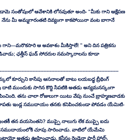
మె సంతోషంలో ఆవేశానికి లోనవుతూ అంది- “మీకు గాని ఆక్షేపణ 
ర్! నేను మీ అమ్మగారంతటి దివ్యంగా కాకపోయినా వంట బాగానే 
ాని—మరొకసారి ఆ అవకాశం మీకిస్తాలే! ” అని దిన పత్రికను 
 నడిచాడు; ఛత్తీస్ ఘడ్ సోదరుల నమస్కారాలను కూడా 
----------------------------------------------------------------------------
కులో కూర్చుని కాసేపు ఆసనాలతో బాటు లయబధ్ధ బ్రీథింగ్ 
లుపు దాటి ముందుకు సాగిన కొద్ది సేపటికి అతడు అన్యమనస్కంగా 
ింది. తను చాలా రోజులుగా యిటు వేపు నుంచే బ్రాహ్మణవాడకు 
బాపతు ఇండ్ల సముదాయం తనకు కనిపించకుండా పోవడం యేమిటి- 
తకీ తన వయసెంతని? ముప్పై నాలుగు లేక ముప్పై ఐదు 
 భవన సముదాయంలోకి చూపు సారించాడు. వాటిలో యేమేమి 
ాయో అతడు ఊహించాడు. కనీసం రెండైనా పార్టీ హాల్స్ 