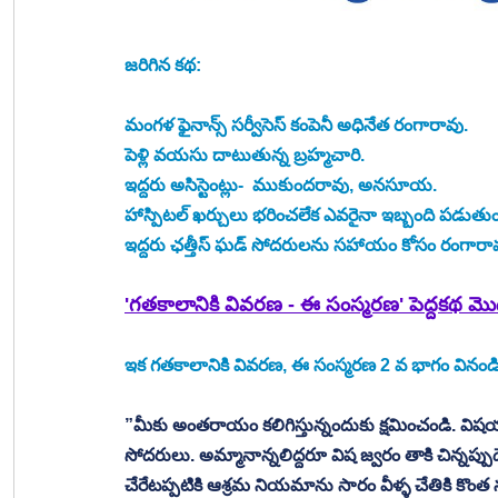
జరిగిన కథ:
మంగళ ఫైనాన్స్ సర్వీసెస్ కంపెనీ అధినేత రంగారావు. 
పెళ్లి వయసు దాటుతున్న బ్రహ్మచారి. 
ఇద్దరు అసిస్టెంట్లు-  ముకుందరావు, అనసూయ. 
హాస్పిటల్ ఖర్చులు భరించలేక ఎవరైనా ఇబ్బంది పడు
ఇద్దరు ఛత్తీస్ ఘడ్ సోదరులను సహాయం కోసం రంగారావ
'గతకాలానికి వివరణ - ఈ సంస్మరణ' పెద్దకథ మొదట
ఇక గతకాలానికి వివరణ, ఈ సంస్మరణ 2 వ భాగం వినండి.
”మీకు అంతరాయం కలిగిస్తున్నందుకు క్షమించండి. వ
సోదరులు. అమ్మానాన్నలిద్దరూ విష జ్వరం తాకి చిన్న
చేరేటప్పటికి ఆశ్రమ నియమాను సారం వీళ్ళ చేతికి కొంత న