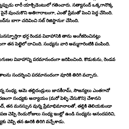
ప్పుడు లారీ యాక్సిడెంటులో గతించారు. సత్యానంద్ ఒక్కగానొక్క 
ే వుంచుకొని అతిగారాబంగా, ఎంతో ప్రేమతో పెంచి పెద్ద చేసింది. 
ను బాగా చదివించి సబ్ రిజిస్టార్‍ను చేసింది.
ర్తిగా భర్త రెండవ వివాహానికి తాను అంగీకరించినట్లు 
రంగా తన పెట్టెలో దాచింది. సంధ్యను వారి అమ్మగారింటికి పంపింది.
గుణల వివాహాన్ని పరమానందంగా జరిపించింది. కొడుకును, రెండవ 
తాలను సందర్శించి పరమానందంగా వూరికి తిరిగి వచ్చారు. 
 సంధ్య, ఆమె తల్లిదండ్రులు జానకీరామ్, సౌజన్యలు ఎంతగానో 
 కారణంగా సంధ్యకు అన్యాయం (మరో పెళ్ళి చేసుకొని) చేశానని 
నంద్, తన మనస్సున వున్న ప్రేమాభిమానాలతో, తల్లికి తెలియకుండా 
 క్షమాపణ చెప్పి రెండురోజులు సంధ్య ఇంట్లో ఉండి సంధ్యను ఆనందపరిచి, 
చెప్పి తన ఊరికి తిరిగి వచ్చేశాడు.