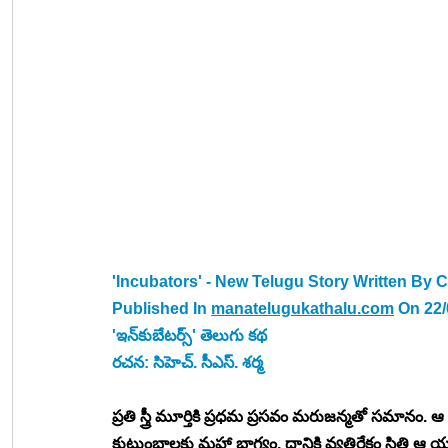
'Incubators' - New Telugu Story Written By Ch
Published In 
manatelugukathalu.com
 On 22
'ఇన్‍కుబేటర్స్' తెలుగు కథ 
రచన: సిహెచ్. సీఎస్. శర్మ
ప్రతి స్త్రీ మూర్తికి ప్రధమ ప్రసవం మరుజన్మతో సమానం. ఆ
కుటుంబాలకు మహా భాగ్యం. దానికి వ్యతిరేకం స్థితి ఆ యువ