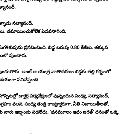
్యానంద్. 
్ళాడు సత్యానంద్.
ాయి. తమాయించుకోలేక ఏడవసాగింది.
గశిశువును ప్రసవించింది. బిడ్డ బరువు 0.80 కేజీలు. తక్కువ 
.యులో వుంచారు.
 వుంచుతారు. అంటే ఆ యంత్ర వాతావరణం బిడ్డకు తల్లి గర్భంలో 
భాశయంగా పనిచేస్తుంది. 
ాస్పిటల్లో డాక్టర్ల పర్యవేక్షణలో వున్నందున సంధ్య, సత్యానంద్, 
ుగ్రహం వలన, సంధ్య తండ్రి కాంట్రాక్టరుగా, నీతి నిజాయితీలతో, 
ుకు వారు ఇబ్బందు పడలేదు. ’ధనమూలం ఇధం జగత్’ ధనంతో ఒక్క 