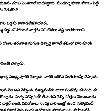
చి సుగుణను చూచి ఎంతగానో బాధపడ్డారు. మంగమ్మ కూడా శోకాలు పెట్టి 
ు వేడుకొంది.
రే కాని బిడ్డను కాపాడలేకపోయారు.
ిడ్డ చనిపోయిన వార్తను విని కోడలు నష్ట జాతకురాలని 
గు రోజుల తరువాత సుగుణ డిశ్చార్జి కాగానే తమతో వారి వూరికి 
ంటికి వెళ్ళాడు.
్య సంధ్య వూరికి వెళ్ళాడు. వారికి జరిగిన సంగతులన్నీ చెప్పాడు.
గన నెల అని చెప్పింది. సత్యానంద్‍కు చాలా సంతోషం కలిగింది. ఈ 
న్నాడు. సంధ్య హాస్పిటల్‍కి తీసుకుని వెళ్ళి పరీక్షలు చేయించాడు. 
డాక్టర్ శాంతి. పదిరోజులు సంధ్య వారి ఇంట్లో ఉండి, సత్యానంద్ 
వూరికి వెళ్ళి సంధ్య ఆరోగ్యాన్ని పరామర్శించి, హాస్పిటల్‍కి 