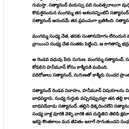
గుమస్తా. సత్యానంద్ వయస్సు పది సంవత్సరాలుగా వున్న
కొడుకైనందున మంగమ్మ తన ఆశలనన్నింటినీ సత్యానంద్ పైన
సత్యానంద్ ఆనందమే తన ప్రపంచంగా బ్రతికింది. సత్యానంద్‍
మంగమ్మ సంధ్య చేత, తనకు సంతానయోగం లేనందున మనస్ఫూ
వ్రాయించి సంధ్య చేత సంతకం పెట్టించి, ఆ కాగితాన్ని భద్
ఆ రెండవ వధువు పేరు సుగుణ. మంగమ్మ సత్యానంద్, సు
కోడలిని హనీమూన్ కోసం కాశ్మీరుకి పంపింది.
పదిరోజులు సత్యానంద్, సుగుణతో కాశ్మీరు సుందర ప్రాం
సత్యానంద్ రెండవ వివాహం, హనీమూన్ విషయాలను విన్న
బాధపడ్డారు. సంధ్య గుర్తుకు వచ్చినప్పుడల్లా తన తల్లి
బాధపడేవాడు సత్యానంద్. తల్లిని ధిక్కరించలేని సత్యా
సంధ్య వాళ్ల వూరికి వెళ్ళి వారికి తన దుస్థితిని తెలిపి
ఇకపై కొంతకాలం మన జీవితం ఇలాగే సాగుతుందని సంధ్యకు 