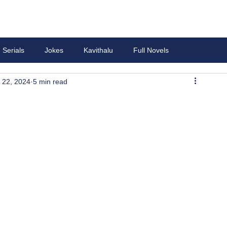
Serials
Jokes
Kavithalu
Full Novels
 22, 2024
5 min read