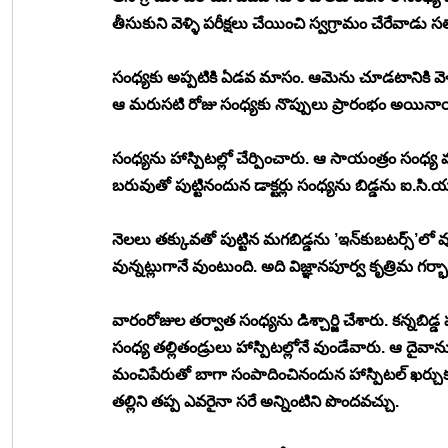
తీసుకుని వెళ్ళి పరీక్షలు చేయించి స్వగ్రామం చేరేవాడు సత
సంధ్యకు అప్పటికి ఏడవ మాసం. ఆమెను చూడటానికి వెళ
ఆ మరుసటి రోజు సంధ్యకు నొప్పులు ప్రారంభం అయిన
సంధ్యను హాస్పిటల్లో చేర్పించారు. ఆ సాయంత్రం సంధ్య మ
బరువుతో పుట్టినందున డాక్టర్లు సంధ్యను బిడ్డను ఐ.సి
నెలలు తక్కువతో పుట్టిన మగబిడ్డను ’ఇన్‍కుబటర్స్’లో
వున్నట్లుగానే వుంటుంది. అది విజ్ఞానపూర్వ కృత్రిమ గర్
వారంరోజుల తర్వాత సంధ్యను డిశ్చార్జి చేశారు. కన్నబిడ్డ హ
సంధ్య తల్లితండ్రులు హాస్పిటల్లోనే వుండేవారు. ఆ దైవాన
మంచిపేరుతో బాగా సంపాదించినందున హాస్పిటల్ ఖర్చ
తల్లిని తప్ప ఎవరైనా సరే అన్నింటిని పొందవచ్చు.