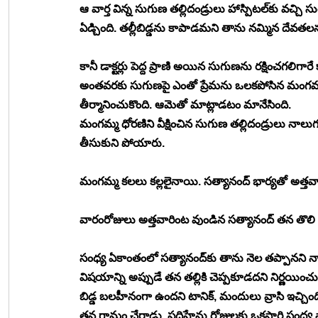
ఆ వార్త విన్న సుగుణ తల్లిదండ్రులు హాస్పిటల్‍కు వచ్
ఏడ్చింది. తల్లీబిడ్డను కాపాడమని తాను నమ్మిన దేవతలన
కానీ డాక్టర్లు పెద్ద ప్రాణి అయిన సుగుణను రక్షించగలిగా
అంతవరకు సుగుణపై ఎంతో ప్రేమను ఒలకపోసిన మంగమ్మ బ
తీర్మానించుకొంది. ఆమెతో మాట్లాడటం మానేసింది.
మంగమ్మ ధోరణిని వీక్షించిన సుగుణ తల్లిదండ్రులు నాలు
తీసుకుని పోయారు.
మంగమ్మ కలలు కల్లలైనాయి. సత్యానంద్ భార్యతో అత్తవారి
వారంరోజులు అత్తవారింట వుండిన సత్యానంద్ తన తొలి భార
సంధ్య ఏకాంతంలో సత్యానంద్‍కు తాను నెల తప్పానని నాల్
విషయాన్ని అప్పుడే తన తల్లికి చెప్పకూడదని నిర్ణయించుకొ
బిడ్డ బలహీనంగా ఉందని టానిక్, మందులు వ్రాసి ఇచ్చింది 
తన గ్రామం చేరాడు. పదిహేను రోజులకు ఒకసారి సంధ్య వాళ్ల 