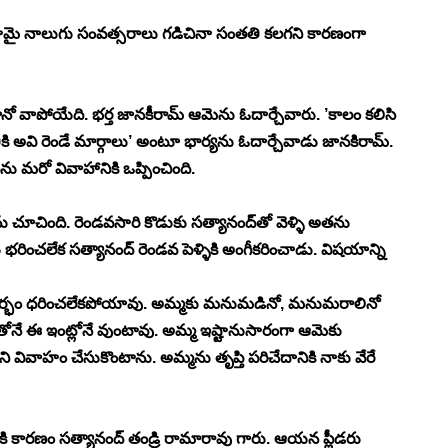
ివాహమై నాలుగు సంవత్సరాలు గడిచినా సంతతి కలగని కారణంగా 
గానో వాపోయేది. భర్త జానకీరామ్ ఆమెను ఓదార్చేవారు. ’కాలం కలిసి 
అవి రెండే మార్గాలు’ అంటూ భార్యను ఓదార్చేవాడు జానకిరామ్. 
‍ను మరో వివాహానికి ఒప్పించింది. 
లను చూచింది. రెండవసారి కొడుకు సత్యానంద్‍తో వెళ్ళి అతను 
 భరించలేక సత్యానంద్ రెండవ పెళ్ళికి అంగీకరించాడు. విషయాన్ని 
 గర్భం ధరించలేకపోయావు. అమ్మకు మనుమడినో, మనుమరాలినో 
తోనే ఈ ఇంట్లోనే వుంటావు. అమ్మ ఇష్టానుసారంగా ఆమెకు 
ి వివాహం చేసుకొంటాను. అమ్మను తృప్తి పరిచేదానికి నాకు వేరే 
ి కారణం సత్యానంద్ తండ్రి రామారావు గారు. ఆయన ప్లీడరు 