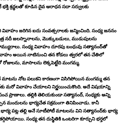
 భక్తి శ్రద్ధలతో కూడిన దైవ ఆరాధన సదా సర్వులకు 
రి వివాహం జరిగిన ఐదు సంవత్సరాలకు జన్మించింది. సంధ్య జననం 
ిత్ర నదీ జలస్నానాలను, మొక్కుబడులు, ముడుపులను 
ి. సౌమ్యురాలు. సంధ్య వివాహం దూరపు బంధువు సత్యానంద్‍తో 
కు వివాహం అయిన నాటినుంచి తన కోడలు త్వరలో తన చేతిలో 
ోజులను, మాసాలను లెక్కపెట్టేది మంగమ్మ.
నే మాటను నోట పలుకని కారణంగా విసిగిపోయిన మంగమ్మ తన 
‍కు మరో వివాహం చేయాలని నిర్ణయించుకొంది. అదే విషయాన్ని 
 పంచ ప్రాణాలు. తల్లికి తెలియకుండా సత్యానంద్, సంధ్యకు అన్ని 
 ఇచ్చిన మందులను భార్యచేత సక్రమంగా తినిపించాడు. కానీ 
్య పట్ల తల్లి అనే సూటీపోటీ మాటలను విని సత్యానంద్‍కు భార్య 
గిపోయాయి. సంధ్య తన దుస్థితికి ఒంటరిగా కూర్చుని భర్తలో 