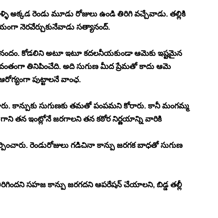
ళ్ళి అక్కడ రెండు మూడు రోజులు ఉండి తిరిగి వచ్చేవాడు. తల్లికి 
్భయంగా నెరవేర్చుకునేవాడు సత్యానంద్.
తో ఆనందం. కోడలిని అటూ ఇటూ కదలనీయకుండా ఆమెకు ఇష్టమైన 
ంతంగా తినిపించేది. అది సుగుణ మీద ప్రేమతో కాదు ఆమె 
ఆరోగ్యంగా పుట్టాలనే వాంఛ.
ారు. కాన్పుకు సుగుణకు తమతో పంపమని కోరారు. కానీ మంగమ్మ 
ాని తన ఇంట్లోనే జరగాలని తన కఠోర నిర్ణయాన్ని వారికి 
ో చేర్పించారు. రెండురోజులు గడిచినా కాన్పు జరగక బాధతో సుగుణ 
ా తిరిగిందని సహజ కాన్పు జరగదని ఆపరేషన్ చేయాలని, బిడ్డ తల్లీ 