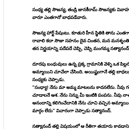
సంధ్య తల్లి సౌజన్య, తండ్రి జానకీరామ్ సౌజన్యకు వ
వారూ ఎంతగానో బాధపడేవారు.
సౌజన్య హార్ట్ పేషంటు. కూతురి హీన స్థితికి తాను ఎంత
రావాలి కదా సౌజా సహనం దైవ చింతన, మన మనశ్శంతికి 
తన నిర్ణయాన్ని పదేపదే చెప్పి, చెప్పి మంగమ్మ సత్యానంద్
దూరపు బంధువులు ఉన్న ప్రక్క గ్రామానికి వెళ్ళి ఒక పిల్
అమ్మాయిని చూచేలా చేసింది. అయిష్టంగానే తల్లి బాధలు
సంధ్యకు చెప్పాడు.
"సంధ్యా! నేను మా అమ్మ మాటలను కాదనలేను. నీవు
చూడాలనే ఆశ. నేను నిన్ను మీ ఇంటికి పంపను. నీవు నా
ఆనందాన్ని కలిగించేదానికి నేను చూచి వచ్చిన అమ్మాయిన
మార్గం లేదు" విచారంగా చెప్పాడు సత్యానంద్.
సత్యానంద్ తల్లి విషయంలో ఆ రీతిగా తయారు కావడానిక