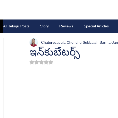
All Telugu Posts
Story
Reviews
Special Articles
Chaturveadula Chenchu Subbaiah Sarma
Jan
ఇన్‍కుబేటర్స్
Rated NaN out of 5 stars.