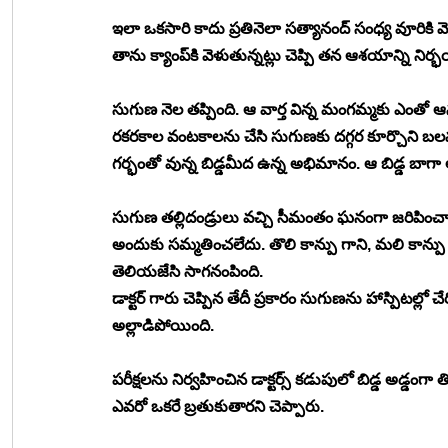
ఇలా ఒకసారి కాదు ప్రతినెలా సత్యానంద్ సంధ్య వూరికి వె
తాను క్యాంప్‍కి వెళుతున్నట్లు చెప్పి తన ఆశయాన్ని నిర
సుగుణ నెల తప్పింది. ఆ వార్త విన్న మంగమ్మకు ఎం
రకరకాల వంటకాలను చేసి సుగుణకు దగ్గర కూర్చొని బలవ
గర్భంతో వున్న బిడ్డమీద ఉన్న అభిమానం. ఆ బిడ్డ బాగా 
సుగుణ తల్లిదండ్రులు వచ్చి సీమంతం ఘనంగా జరిపించ
అందుకు సమ్మతించలేదు. తొలి కాన్పు గాని, మలి కాన్పు గ
తెలియజేసి సాగనంపింది. 
డాక్టర్ గారు చెప్పిన తేదీ ప్రకారం సుగుణను హాస్పిటల్ల
అల్లాడిపోయింది.
పరీక్షలను నిర్వహించిన డాక్టర్స్ కడుపులో బిడ్డ అడ్డంగ
ఎవరో ఒకరే బ్రతుకుతారని చెప్పారు.