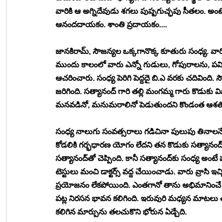
వారికి ఆ అగ్నిదేవుడు శగలు పుష్పగుచ్ఛపు సీతలం. అంటే
ఆనందదాయకం. శాంతి ప్రదాయకం....
జానకిరామ్, సౌజన్యల ఒక్కగానొక్క కూతురు సంధ్య. వా
ముందు కాలంలో వారు ఎన్నో గుడులు, గోపురాలను, పవ
ఆచరించారు. సంధ్య పెరిగి పెద్దదై బి.ఎ వరకు చదివింద
జరిగింది. సత్యానంద్ గారి తల్లి మంగమ్మ గారు కొడు
మనవడినో, మనుమరాలినో పెడుతుందని కొండంత ఆశతో ర
సంధ్య నాలుగు సంవత్సరాలు గడిచినా పులుపు తినాల
కోడలికి గర్భధారణ యోగం లేదని తన కొడుకు సత్యానంద్
సత్యానంద్‍తో చెప్పింది. కానీ సత్యానంద్‍కు సంధ్య అంటే
టెస్టులు మంచి డాక్టర్స్ వద్ద చేయించాడు. వారు వ్రాసి
ప్రయోజనం లేకపోయింది. ఎంతగానో తాను అభిమానించే భార
పట్ల నిరసన భావన కలిగింది. ఇరువురి మధ్యన మాటలు తగ్
కలిగిన మార్పును తలచుకొని భోరున ఏడ్చేది.