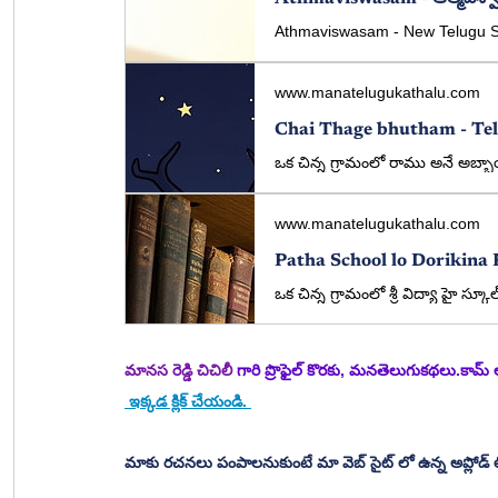
www.manatelugukathalu.com
www.manatelugukathalu.com
మానస రెడ్డి చిచిలీ
 గారి ప్రొఫైల్ కొరకు, మనతెలుగుకథలు.కామ
 ఇక్కడ క్లిక్ చేయండి. 
మాకు రచనలు పంపాలనుకుంటే మా వెబ్ సైట్ లో ఉన్న అప్లోడ్ 