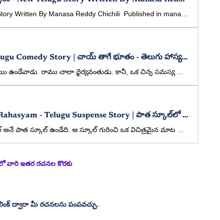
Athmaviswasam - New Telugu Story Written By Manasa Reddy Chichili Published in manatelugukathalu.com on 11/03/2026 ఆత్మవిశ్వాసం - తెలుగు కథ రచన: మానస రెడ్డి చిచిలీ
Chai Thage bhutham - Telugu Comedy Story | చాయ్ తాగే భూతం - తెలుగు హాస్య కథ | Manasa Reddy Chichili Published in manatelugukathalu.com on 14/03/2026
ఒక చిన్న గ్రామంలో రాము అనే అబ్బాయి ఉండేవాడు. రాము చాలా ధైర్యవంతుడు. కానీ, ఒక చిన్న సమస్య ఉంది. రాత్రి చీకటి పడితే కొంచెం భయపడేవాడు. ఒక రోజు రాత్రి అతను తన స్నేహితులకి చెప్పాడు. "నేను భూతాలు ఉంటాయా, లేదా అని చూడటానికి పాత శ్మశానానికి వెళ్తాను." Chai Thage bhutham - Telugu Comedy Story | చాయ్ తాగే భూతం - తెలుగు హాస్య కథ | Manasa Reddy Chichili
Patha School lo Dorikina Rahasyam - Telugu Suspense Story | పాత స్కూల్‌లో దొరికిన రహస్యం - తెలుగు ఉత్కంఠభరిత కథ | Manasa Reddy Chichili
ఒక చిన్న గ్రామంలో శ్రీ విద్యా హై స్కూల్ అనే పాత స్కూల్ ఉండేది. ఆ స్కూల్ గురించి ఒక విచిత్రమైన మాట గ్రామంలో ఎప్పుడూ వినిపించేది. “రాత్రి ఆ స్కూల్‌లో ఎవరో తిరుగుతుంటారు...”
్ లో వారి ఇతర రచనల కొరకు 
లింక్ ద్వారా మీ రచనలను పంపవచ్చు.