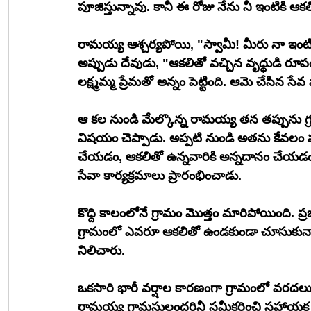
పూజిస్తున్నావు. కానీ ఈ రోజు నేను నీ ఇంటికి ఆక
రామయ్య ఆశ్చర్యపోయి, "స్వామీ! మీరు నా ఇంటి
అప్పుడు దేవుడు, "ఆకలితో వచ్చిన వృద్ధుడి రూపంల
లక్ష్మమ్మ ప్రేమతో అన్నం పెట్టింది. ఆమె చేసిన 
ఆ కల నుండి మేల్కొన్న రామయ్య తన తప్పును గ్ర
విషయం చెప్పాడు. అప్పటి నుండి అతను కేవల
చేయడం, ఆకలితో ఉన్నవారికి అన్నదానం చేయడం
సేవా కార్యక్రమాలు ప్రారంభించాడు.
కొద్ది కాలంలోనే గ్రామం మొత్తం మారిపోయింది.
గ్రామంలో ఎవరూ ఆకలితో ఉండకుండా చూసుకున్న
నిలిచారు.
ఒకసారి భారీ వర్షాల కారణంగా గ్రామంలో వరదలు
రామయ్య గ్రామస్తులందరినీ సమీకరించి సహాయక చ