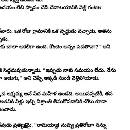
ు ఉదయం లేచి స్నానం చేసి దేవాలయానికి వెళ్లి గంటల 
ంచేవారు. ఒక రోజు గ్రామానికి ఒక వృద్ధుడు వచ్చాడు. అతను 
ాడు.
నాకు చాలా ఆకలిగా ఉంది. కొంచెం అన్నం పెడతావా?" అని 
 సిద్ధమవుతున్నాడు. "ఇప్పుడు నాకు సమయం లేదు. నేను 
ైనా అడుగు," అని చెప్పి అక్కడి నుండి వెళ్లిపోయాడు.
క్కడ లక్ష్మమ్మ అనే పేద మహిళ ఉండేది. అయినప్పటికీ, తన 
ది. అతనికి నీళ్లు ఇచ్చి విశ్రాంతి తీసుకోవడానికి చోటు కూడా 
దించాడు.
ుడు ప్రత్యక్షమై, "రామయ్యా! నువ్వు ప్రతిరోజూ నన్ను 