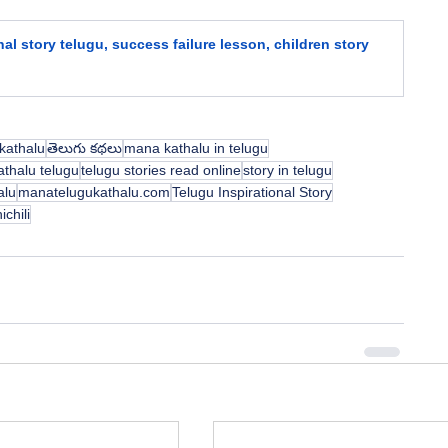
nal story telugu, success failure lesson, children story 
 kathalu
తెలుగు కథలు
mana kathalu in telugu
athalu telugu
telugu stories read online
story in telugu
alu
manatelugukathalu.com
Telugu Inspirational Story
chili