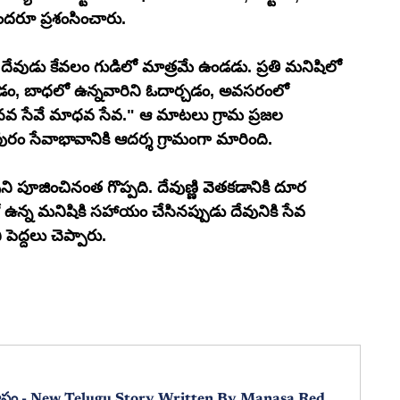
రూ ప్రశంసించారు.
దేవుడు కేవలం గుడిలో మాత్రమే ఉండడు. ప్రతి మనిషిలో 
ట్టడం, బాధలో ఉన్నవారిని ఓదార్చడం, అవసరంలో 
నవ సేవే మాధవ సేవ." ఆ మాటలు గ్రామ ప్రజల 
రం సేవాభావానికి ఆదర్శ గ్రామంగా మారింది.
పూజించినంత గొప్పది. దేవుణ్ణి వెతకడానికి దూర 
 ఉన్న మనిషికి సహాయం చేసినప్పుడు దేవునికి సేవ 
ెద్దలు చెప్పారు.
Athmaviswasam - ఆత్మవిశ్వాసం - New Telugu Story Written By Manasa Reddy Chichili