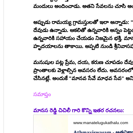
మందులు అందించాడు. అతని సేవలను చూసి అంద
అప్పుడు రామయ్య గ్రామస్తులతో ఇలా అన్నాడు: "
దేవుడు ఉన్నాడు. ఆకలితో ఉన్నవారికి అన్నం పె
ఉన్నవారికి సహాయం చేయడం నిజమైన భక్తి. మా
హృదయాలను తాకాయి. అప్పటి నుండి శ్రీనివాసపు
మనుషుల పట్ల ప్రేమ, దయ, కరుణ చూపడం దేవుని 
ప్రాంతాలకు వెళ్లాల్సిన అవసరం లేదు. అవసరంలో
చేసినట్లే. అందుకే "మానవ సేవే మాధవ సేవ" అని ప
సమాప్తం
మానస రెడ్డి చిచిలీ గారి కొన్ని ఇతర రచనలు:
www.manatelugukathalu.com