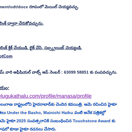
ument/odt/docx రూపంలో మెయిల్ చెయ్యవచ్చు.
ంక్ ద్వారా చేరుకోవచ్చును.
ంక్ క్లిక్ చేయండి. లైక్ చేసి, సబ్స్క్రయిబ్ చెయ్యండి.
DotCom
వారి అఫీషియల్ వాట్స్ అప్ నెంబర్ : 63099 58851 కు పంపవచ్చును.
చయం: 
elugukathalu.com/profile/manasa/profile
ంలోని హైదరాబాద్‌కు చెందిన కవయిత్రి. ఆమె రచించిన హైకూ 
లు Under the Basho, Mainichi Haiku వంటి అనేక పత్రికల్లో 
. ఆమె హైకూ 2025 సంవత్సరానికి సంబంధించిన Touchstone Award కు 
భాషలో కూడా హైకూ రచనలు చేసారు.