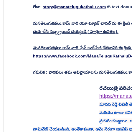
లేదా  
story@manatelugukathalu.com
 కు text doc
మనతెలుగుకథలు.కామ్ వారి యూ ట్యూబ్ ఛానల్ ను ఈ క్రింది లి
దయ చేసి సబ్స్క్రయిబ్ చెయ్యండి ( పూర్తిగా ఉచితం ).
మనతెలుగుకథలు.కామ్ వారి  ఫేస్ బుక్ పేజీ చేరడానికి ఈ క్రింది లి
https://www.facebook.com/ManaTeluguKathalu
గమనిక : పాఠకులు తమ అభిప్రాయాలను మనతెలుగుకథలు.కామ్ 
రచయిత్రి పరి
https://manat
మానస రెడ్డి చిచిలీ తెలంగాణ రాష్ట్ర
మరియు టాంకా కవిత
ప్రచురించబడ్డాయి
నామినేట్ చేయబడింది. అంతేకాకుండా, ఆమె నేరుగా జపనీస్ 