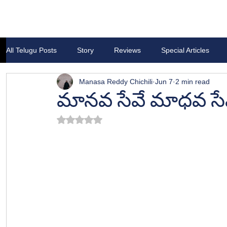
All Telugu Posts
Story
Reviews
Special Articles
Manasa Reddy Chichili
Jun 7
2 min read
మానవ సేవే మాధవ స
Rated NaN out of 5 stars.