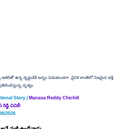
కలితో ఉన్న వృద్ధుడికి అన్నం పెడుతుండగా, దైవిక కాంతిలో నిజమైన భక్తి 
రతిబింబిస్తున్న దృశ్యం.
tional Story | 
Manasa Reddy Chichili
ెడ్డి చిచిలీ
06/2026
నే వ్యక్తి ఉండేవాడు. 