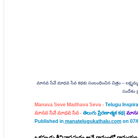
మానవ సేవే మాధవ సేవ కథకు సంబంధించిన చిత్రం – లక్ష్మమ్మ ఆ
సందేశం ప్
Manava Seve Madhava Seva -
 Telugu Inspira
మానవ సేవే మాధవ సేవ
 - 
తెలుగు 
ప్రేరణాత్మక కథ
| 
మానస ర
Published in
manatelugukathalu.com
 on 07/
ఒకప్పుడు శ్రీనివాసపురం అనే గ్రామంలో రామయ్య అ