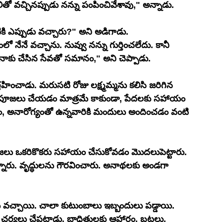
లితో వచ్చినప్పుడు నన్ను పంపించివేశావు," అన్నాడు.
కి ఎప్పుడు వచ్చారు?" అని అడిగాడు.
ో నేనే వచ్చాను. నువ్వు నన్ను గుర్తించలేదు. కానీ 
సేవ నాకు చేసిన సేవతో సమానం," అని చెప్పాడు.
హించాడు. మరుసటి రోజు లక్ష్మమ్మను కలిసి జరిగిన 
ం పూజలు చేయడం మాత్రమే కాకుండా, పేదలకు సహాయం 
, అనారోగ్యంతో ఉన్నవారికి మందులు అందించడం వంటి 
 ప్రజలు ఒకరికొకరు సహాయం చేసుకోవడం మొదలుపెట్టారు. 
ారు. వృద్ధులను గౌరవించారు. అనాథలకు అండగా 
 వచ్చాయి. చాలా కుటుంబాలు ఇబ్బందులు పడ్డాయి. 
ర్యలు చేపట్టాడు. బాధితులకు ఆహారం, బట్టలు, 