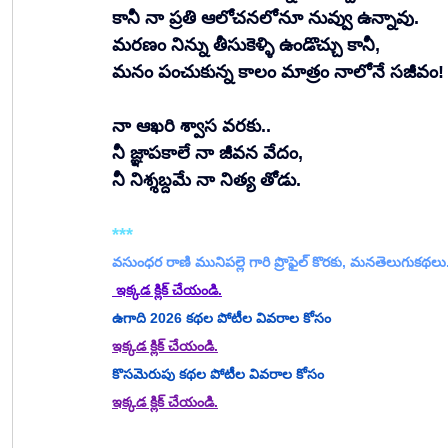
కానీ నా ప్రతి ఆలోచనలోనూ నువ్వు ఉన్నావు.
మరణం నిన్ను తీసుకెళ్ళి ఉండొచ్చు కానీ,
మనం పంచుకున్న కాలం మాత్రం నాలోనే సజీవం!
నా ఆఖరి శ్వాస వరకు..
నీ జ్ఞాపకాలే నా జీవన వేదం,
నీ నిశ్శబ్దమే నా నిత్య తోడు.  
***
వసుంధర రాణి మునిపల్లె
 గారి ప్రొఫైల్ కొరకు, మనతెలుగుకథ
 ఇక్కడ క్లిక్ చేయండి.
ఉగాది 2026 కథల పోటీల వివరాల కోసం
ఇక్కడ క్లిక్ చేయండి.
కొసమెరుపు కథల పోటీల వివరాల కోసం
ఇక్కడ క్లిక్ చేయండి.