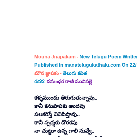
Mouna Jnapakam -
New Telugu Poem Writte
Published In
manatelugukathalu.com
 On 22
మౌన జ్ఞాపకం​ - 
తెలుగు కవిత
రచన:
వసుంధర రాణి మునిపల్లె
కళ్ళముందు తిరుగుతున్నావు..
కానీ కనుపాపకు అందవు 
పలకరిస్తే వినిపిస్తావు.. 
కానీ స్పర్శకు దొరకవు 
నా చుట్టూ ఉన్న గాలి నువ్వే..