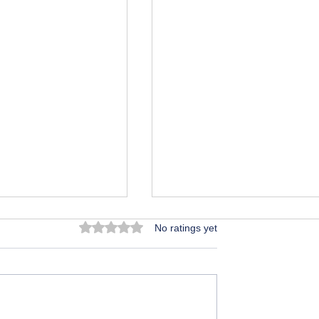
Rated 0 out of 5 stars.
No ratings yet
బాల్యపు మధుర స్మృతులు