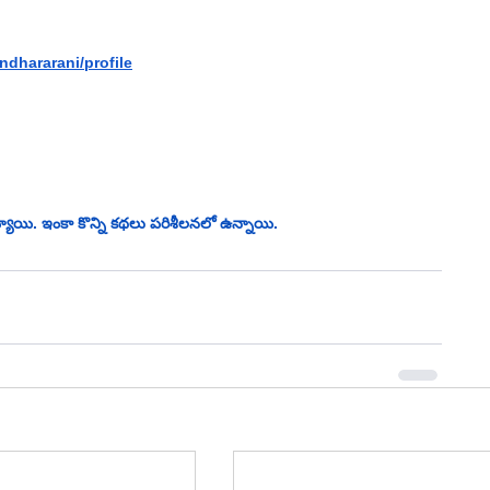
dhararani/profile
ాయి. ఇంకా కొన్ని కథలు పరిశీలనలో ఉన్నాయి.