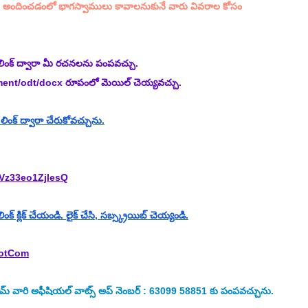
అందించడంలో భాగస్వాములు కావాలనుకునే వారు వివరాల కోసం 
లింక్ ద్వారా మీ రచనలను పంపవచ్చు.
ment/odt/docx రూపంలో మెయిల్ చెయ్యవచ్చు.
ంక్ ద్వారా చేరుకోవచ్చును.
Vz33eo1ZjlesQ
క్ క్లిక్ చేయండి. లైక్ చేసి, సబ్స్క్రయిబ్ చెయ్యండి.
DotCom
వారి అఫీషియల్ వాట్స్ అప్ నెంబర్ : 63099 58851 కు పంపవచ్చును.