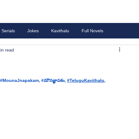
Serials
Jokes
Kavithalu
Full Novels
in read
#
MounaJnapakam, 
#మ
ౌనజ్ఞాపకం​, 
#TeluguKavithalu
, 