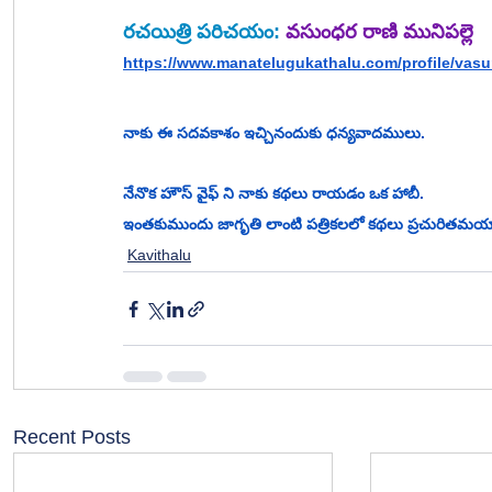
రచయిత్రి పరిచయం: 
వసుంధర రాణి మునిపల్లె
https://www.manatelugukathalu.com/profile/vasun
నాకు ఈ సదవకాశం ఇచ్చినందుకు ధన్యవాదములు.
నేనొక హౌస్ వైఫ్ ని నాకు కథలు రాయడం ఒక హాబీ.
ఇంతకుముందు జాగృతి లాంటి పత్రికలలో కథలు ప్రచురితమయ్య
Kavithalu
Recent Posts