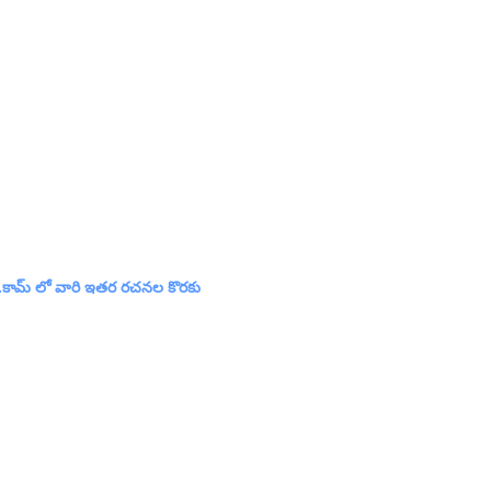
లు.కామ్ లో వారి ఇతర రచనల కొరకు 