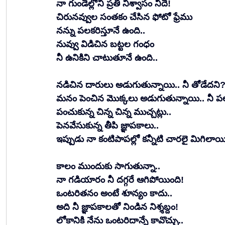
నా గుండెల్లోని ప్రతి నిశ్వాసం నీదే!
​చిరునవ్వుల సంతకం చేసిన ఫోటో ఫ్రేము
నన్ను పలకరిస్తూనే ఉంది..
నువ్వు విడిచిన బట్టల గంధం
నీ ఉనికిని చాటుతూనే ఉంది..
​నడిచిన దారులు అడుగుతున్నాయి.. నీ తోడేదని?
మనం పెంచిన మొక్కలు అడుగుతున్నాయి.. నీ పల
పంచుకున్న చిన్న చిన్న ముచ్చట్లు..
పెనవేసుకున్న తీపి జ్ఞాపకాలు..
ఇప్పుడు నా కంటిపాపల్లో కన్నీటి చారలై మిగిలాయ
కాలం ముందుకు సాగుతున్నా..
నా గడియారం నీ దగ్గరే ఆగిపోయింది!
ఒంటరితనం అంటే శూన్యం కాదు..
అది నీ జ్ఞాపకాలతో నిండిన నిశ్శబ్దం!
​లోకానికి నేను ఒంటరిదాన్నే కావొచ్చు..