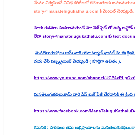
మేము నిర్వహించే వివిధ పోటీలలో రచయితలకు బహుమతులు 
story@manatelugukathalu.com
 కి మెయిల్ చెయ్యండి.
మాకు రచనలు పంపాలనుకుంటే మా వెబ్ సైట్ లో ఉన్న అప్లోడ్ 
లేదా 
story@manatelugukathalu.com
 కు text docu
మనతెలుగుకథలు.కామ్ వారి యూ ట్యూబ్ ఛానల్ ను ఈ క్రింది లి
దయ చేసి సబ్స్క్రయిబ్ చెయ్యండి ( పూర్తిగా ఉచితం ).
https://www.youtube.com/channel/UCP4xPLpOxr
మనతెలుగుకథలు.కామ్ వారి ఫేస్ బుక్ పేజీ చేరడానికి ఈ క్రింది లిం
https://www.facebook.com/ManaTeluguKathalu
గమనిక : పాఠకులు తమ అభిప్రాయాలను మనతెలుగుకథలు.కామ్ 