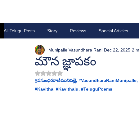
All Telugu Posts
Story
Reviews
Special Articles
Munipalle Vasundhara Rani
Dec 22, 2025
2 m
మౌన జ్ఞాపకం
Rated NaN out of 5 stars.
#
వసుంధరరాణిమునిపల్లె
, 
#VasundharaRaniMunipalle
, 
#Kavitha
, 
#Kavithalu
, 
#TeluguPoems