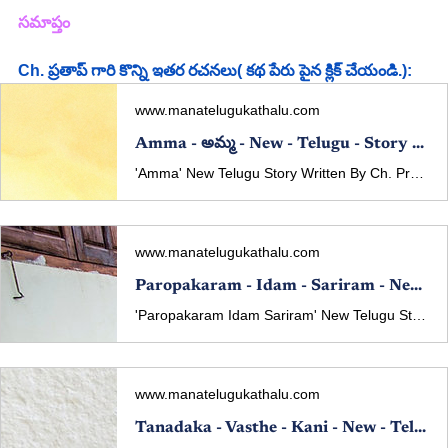
సమాప్తం
Ch. ప్రతాప్ గారి కొన్ని ఇతర రచనలు( కథ పేరు పైన క్లిక్ చేయండి.):
www.manatelugukathalu.com
Amma - అమ్మ - New - Telugu - Story - By - Ch. Pratap
'Amma' New Telugu Story Written By Ch. Pratap 'అమ్మ' తెలుగు కథ రచన: Ch. ప్రతాప్ (కథా పఠనం: మల్లవరపు సీతారాం కుమార్)
www.manatelugukathalu.com
Paropakaram - Idam - Sariram - New - Telugu - Story - Written - By - Ch. Pratap - పరోపకారం - ఇదం - శరీరం
'Paropakaram Idam Sariram' New Telugu Story Written By Ch. Pratap రచన: Ch. ప్రతాప్
www.manatelugukathalu.com
Tanadaka - Vasthe - Kani - New - Telugu - Story - Written - By - Ch. Pratap - తనదాక - వస్తే - కానీ