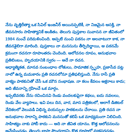
నేను వృత్తిరీత్యా ఒక సివిల్ ఇంజనీర్‌ అయినప్పటికీ, నా నిజమైన ఆసక్తి, నా 
జీవనసారం సాహిత్యానికే అంకితం. తెలుగు పుస్తకాల సువాసన నా జీవితంలో 
1984 నుంచే పరిమళించింది. అప్పటి నుంచి పఠనం నా అలవాటుగా కాక, నా 
జీవనశైలిగా మారింది. పుస్తకాలు నా మనసును తీర్చిదిద్దాయి, ఆ పఠనమే 
క్రమంగా రచనగా రూపాంతరం చెందింది. ఆలోచనల రూపం, అనుభవాల 
ప్రతిబింబం, హృదయానికి స్వరం — అదే నా రచన.
ఆధ్యాత్మికత, మానవ సంబంధాల లోతులు, సామాజిక స్పృహ, ప్రజాసేవ పట్ల 
నాలో ఉన్న మమకారం ప్రతి రచనలోనూ ప్రతిఫలిస్తుంది. నేను రాసే ప్రతి 
వాక్యం పాఠకునితో చేసే ఒక మౌన సంభాషణ. నా కలం కేవలం అక్షరాలు కాదు; 
అది జీవనాన్ని గ్రహించే ఒక మార్గం.
ఇప్పటివరకు నేను రచించినవి రెండు వందలకుపైగా కథలు, ఐదు నవలలు, 
రెండు వేల వ్యాసాలు. ఇవి పలు దిన, వార, మాస పత్రికలలో, అలాగే డిజిటల్ 
వేదికలలో వెలువడి విభిన్న వయస్సుల పాఠకులను చేరాయి. ప్రతి రచన నా 
అనుభవాల సారాన్ని పాఠకుని మనసుతో కలిపే ఒక మాధ్యమంగా నిలిచింది.
సాహిత్యం నాకు హాబీ కాదు — అది నా జీవిత యానం. కొత్త ఆలోచనలను 
అన్వేషించడం, తెలుగు భాషా సౌందర్యాన్ని కొత్త రూపాల్లో వ్యక్తపరచడం, 