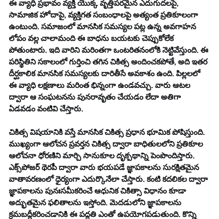
ఈ వ్యాధి ప్రభావం వ్యక్తి యొక్క వృత్తిపరమైన ఎదుగుదలపై, 
సామాజిక హోదాపై, వ్యక్తిగత సంబంధాలపై అత్యంత ప్రతికూలంగా 
ఉంటుంది. సమాజంలో మానసిక సమస్యల పట్ల ఉన్న అవగాహన 
లోపం వల్ల చాలామంది ఈ బాధను బయటకు చెప్పుకోలేక 
పోతుంటారు. ఇది వారిని మరింతగా ఒంటరితనంలోకి నెట్టివేస్తుంది. ఈ 
పరిస్థితిని సకాలంలో గుర్తించి తగిన చికిత్స అందించకపోతే, అది ఇతర 
దీర్ఘకాలిక మానసిక సమస్యలకు దారితీసే అవకాశం ఉంది. పిల్లలలో 
ఈ వ్యాధి లక్షణాలు మరింత భిన్నంగా ఉండవచ్చు. వారు ఆటల 
ద్వారా ఆ సంఘటనను పునరావృతం చేయడం లేదా అతిగా 
ఏడవడం వంటివి చేస్తారు.
చికిత్స విషయానికి వస్తే మానసిక చికిత్స ప్రధాన భూమిక పోషిస్తుంది. 
ముఖ్యంగా ఆలోచన ప్రవర్తన చికిత్స ద్వారా బాధితులలోని ప్రతికూల 
ఆలోచనా ధోరణిని మార్చి సానుకూల దృక్పథాన్ని పెంపొందిస్తారు. 
ఎక్స్‌పోజర్ థెరపీ ద్వారా వారు భయపడే జ్ఞాపకాలను సురక్షితమైన 
వాతావరణంలో ధైర్యంగా ఎదుర్కొనేలా చేస్తారు. కంటి కదలికల ద్వారా 
జ్ఞాపకాలను పునఃసమీకరించే ఆధునిక చికిత్సా విధానం కూడా 
అద్భుతమైన ఫలితాలను ఇస్తోంది. మెదడులోని జ్ఞాపకాలను 
క్రమబద్ధీకరించడానికి ఈ పద్ధతి ఎంతో ఉపయోగపడుతుంది. కొన్ని 