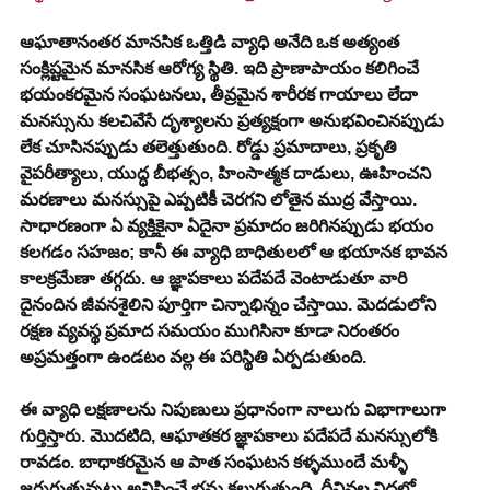
ఆఘాతానంతర మానసిక ఒత్తిడి వ్యాధి అనేది ఒక అత్యంత 
సంక్లిష్టమైన మానసిక ఆరోగ్య స్థితి. ఇది ప్రాణాపాయం కలిగించే 
భయంకరమైన సంఘటనలు, తీవ్రమైన శారీరక గాయాలు లేదా 
మనస్సును కలచివేసే దృశ్యాలను ప్రత్యక్షంగా అనుభవించినప్పుడు 
లేక చూసినప్పుడు తలెత్తుతుంది. రోడ్డు ప్రమాదాలు, ప్రకృతి 
వైపరీత్యాలు, యుద్ధ బీభత్సం, హింసాత్మక దాడులు, ఊహించని 
మరణాలు మనస్సుపై ఎప్పటికీ చెరగని లోతైన ముద్ర వేస్తాయి. 
సాధారణంగా ఏ వ్యక్తికైనా ఏదైనా ప్రమాదం జరిగినప్పుడు భయం 
కలగడం సహజం; కానీ ఈ వ్యాధి బాధితులలో ఆ భయానక భావన 
కాలక్రమేణా తగ్గదు. ఆ జ్ఞాపకాలు పదేపదే వెంటాడుతూ వారి 
దైనందిన జీవనశైలిని పూర్తిగా చిన్నాభిన్నం చేస్తాయి. మెదడులోని 
రక్షణ వ్యవస్థ ప్రమాద సమయం ముగిసినా కూడా నిరంతరం 
అప్రమత్తంగా ఉండటం వల్ల ఈ పరిస్థితి ఏర్పడుతుంది.
ఈ వ్యాధి లక్షణాలను నిపుణులు ప్రధానంగా నాలుగు విభాగాలుగా 
గుర్తిస్తారు. మొదటిది, ఆఘాతకర జ్ఞాపకాలు పదేపదే మనస్సులోకి 
రావడం. బాధాకరమైన ఆ పాత సంఘటన కళ్ళముందే మళ్ళీ 
జరుగుతున్నట్లు అనిపించే భ్రమ కలుగుతుంది. దీనివల్ల నిద్రలో 