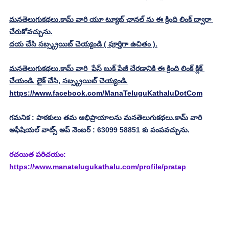
మనతెలుగుకథలు.కామ్ వారి యూ ట్యూబ్ ఛానల్ ను ఈ క్రింది లింక్ ద్వారా 
చేరుకోవచ్చును.
దయ చేసి సబ్స్క్రయిబ్ చెయ్యండి ( పూర్తిగా ఉచితం ).
మనతెలుగుకథలు.కామ్ వారి  ఫేస్ బుక్ పేజీ చేరడానికి ఈ క్రింది లింక్ క్లిక్ 
చేయండి. లైక్ చేసి, సబ్స్క్రయిబ్ చెయ్యండి.
https://www.facebook.com/ManaTeluguKathaluDotCom
గమనిక : పాఠకులు తమ అభిప్రాయాలను మనతెలుగుకథలు.కామ్ వారి 
అఫీషియల్ వాట్స్ అప్ నెంబర్ : 63099 58851 కు పంపవచ్చును.
రచయిత పరిచయం: 
https://www.manatelugukathalu.com/profile/pratap