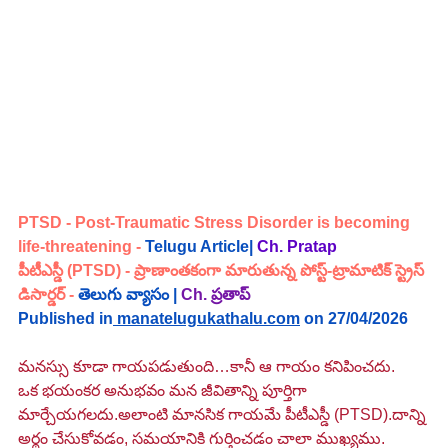
PTSD - 
Post-Traumatic Stress Disorder is becoming 
life-threatening
 - 
Telugu Article|
Ch. Pratap
పీటీఎస్డీ (PTSD) - 
ప్రాణాంతకంగా మారుతున్న పోస్ట్-ట్రామాటిక్ స్ట్రెస్ 
డిసార్డర్
 -
తెలుగు వ్యాసం |
Ch.
ప్రతాప్
Published in
manatelugukathalu.com
 on 27/04/2026
మనస్సు కూడా గాయపడుతుంది…కానీ ఆ గాయం కనిపించదు.
ఒక భయంకర అనుభవం మన జీవితాన్ని పూర్తిగా 
మార్చేయగలదు.అలాంటి మానసిక గాయమే పీటీఎస్డీ (PTSD).దాన్ని 
అర్థం చేసుకోవడం, సమయానికి గుర్తించడం చాలా ముఖ్యము.