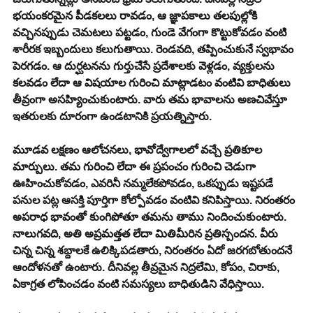
భయంకరమైన పీడకలలు రావడం, ఆ జ్ఞాపకాలు తలపుల్లోకి 
వచ్చినప్పుడు చెమటలు పట్టడం, గుండె వేగంగా కొట్టుకోవడం వంటి 
శారీరక ఇబ్బందులు కలుగుతాయి. రెండవది, తప్పించుకునే స్వభావం 
పెరగడం. ఆ దుర్ఘటనను గుర్తుచేసే ప్రదేశాలకు వెళ్లడం, వ్యక్తులను 
కలవడం లేదా ఆ విషయాల గురించి మాట్లాడటం వంటివి బాధితులు 
తీవ్రంగా అసహ్యించుకుంటారు. వారు తమ భావాలను అణచివేస్తూ 
ఇతరులకు దూరంగా ఉండటానికి ప్రయత్నిస్తారు.
మూడవ లక్షణం ఆలోచనలు, భావోద్వేగాలలో వచ్చే ప్రతికూల 
మార్పులు. తమ గురించి లేదా ఈ ప్రపంచం గురించి చెడుగా 
ఊహించుకోవడం, ఎవరినీ నమ్మలేకపోవడం, ఒకప్పుడు ఇష్టపడే 
పనుల పట్ల ఆసక్తి పూర్తిగా కోల్పోవడం వంటివి కనిపిస్తాయి. నిరంతరం 
అపరాధ భావంతో కుంగిపోతూ తమను తాము నిందించుకుంటారు. 
నాలుగవది, అతి అప్రమత్తత లేదా మితిమీరిన ప్రతిస్పందన. వీరు 
చిన్న చిన్న శబ్దాలకే ఉలిక్కిపడతారు, నిరంతరం ఏదో జరగబోతుందనే 
ఆందోళనతో ఉంటారు. దీనివల్ల తీవ్రమైన నిద్రలేమి, కోపం, చిరాకు, 
ఏకాగ్రత లోపించడం వంటి సమస్యలు బాధితుడిని వేధిస్తాయి.