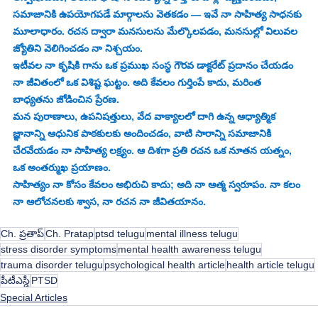
సమాజానికి ఉపయోగపడే మార్గాలను వెతకడం — ఇవే నా సాహిత్య సాధనకు 
మూలాధారం. రచన ద్వారా మనసులను మేల్కొలపడం, మనసుల్లో విలువల 
జ్యోతిని వెలిగించడం నా నిశ్చయం.
ఇటీవల నా కృషికి గాను ఒక ప్రముఖ సంస్థ గౌరవ డాక్టరేట్ ప్రదానం చేయడం 
నా జీవితంలో ఒక విశిష్ట ఘట్టం. అది కేవలం గుర్తింపే కాదు, మరింత 
బాధ్యతను జోడించిన ప్రేరణ.
మన పురాణాలు, ఉపనిషత్తులు, వేద వాక్యాలలో దాగి ఉన్న ఆధ్యాత్మిక 
జ్ఞానాన్ని ఆధునిక పాఠకులకు అందించడం, వాటి సారాన్ని సమాజానికి 
చేరవేయడం నా సాహిత్య లక్ష్యం. ఆ దిశగా ప్రతి రచన ఒక నూతన యత్నం, 
ఒక అంతర్ముఖ ప్రయాణం.
సాహిత్యం నా కోసం కేవలం అభిరుచి కాదు; అది నా ఆత్మ స్వరూపం. నా కలం 
నా ఆలోచనలకు శ్వాస, నా రచన నా జీవితయానం.
Ch. ప్రతాప్
Ch. Pratap
ptsd telugu
mental illness telugu
stress disorder symptoms
mental health awareness telugu
trauma disorder telugu
psychological health article
health article telugu
పీటీఎస్డీ
PTSD
Special Articles