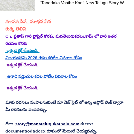
'Tanadaka Vasthe Kani' New Telugu Story Written By Ch. Pratap రచన: Ch. ప్రతాప్ (కథా పఠనం: మల్లవరపు సీతారాం కుమార్)మధ్యాహ్నం పన్నెండు గంటలయ్యింది. కాలనీ. అంతా కోవిడ్ ప్రభావంతో నిర్మానుష్యంగా వుంది. డెలివరీ అబ్బాయిలు సరుకులను మెయిన్ గేటు వద్దే వదిలి వెళిపోతున్నారు. వాటిని తీసుకోవడానికి ముఖాలకు మాస్కులు పెట్టుకొని వచ్చే కొద్ది మంది తప్ప ఇంకే విధమైన అలికిడి లేదు. వంట పూర్తవడంతో సోఫాలో రిలాక్స్ అయ్యి మొబైల్ లో వాట్సప్ మెస్సేజిల్ని చూస్తూ చేరగిలబడింది వనజ. మన కాలనీ లో ఫలానా బిల్డింగ్ లో ఫలానా ఫ్లాట్
మానవ సేవే...మాధవ సేవ
కుక్క తెలివి
Ch. ప్రతాప్ గారి ప్రొఫైల్ కొరకు, మనతెలుగుకథలు.కామ్ లో వారి ఇతర 
రచనల కొరకు 
 ఇక్కడ క్లిక్ చేయండి. 
విజయదశమి 2026 కథల పోటీల వివరాల కోసం
 ఇక్కడ క్లిక్ చేయండి.
  ఉగాది షడ్రుచుల కథల పోటీల వివరాల కోసం
 ఇక్కడ క్లిక్ చేయండి.
మాకు రచనలు పంపాలనుకుంటే మా వెబ్ సైట్ లో ఉన్న అప్లోడ్ లింక్ ద్వారా 
మీ రచనలను పంపవచ్చు.
లేదా  
story@manatelugukathalu.com
 కు text 
document/odt/docx రూపంలో మెయిల్ చెయ్యవచ్చు.