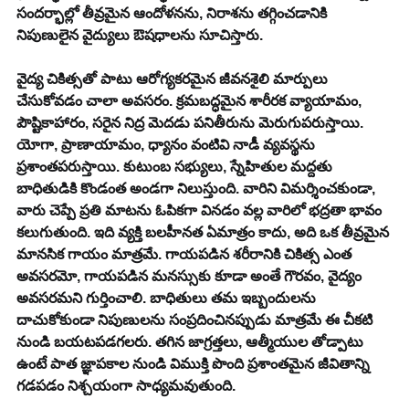
సందర్భాల్లో తీవ్రమైన ఆందోళనను, నిరాశను తగ్గించడానికి 
నిపుణులైన వైద్యులు ఔషధాలను సూచిస్తారు.
వైద్య చికిత్సతో పాటు ఆరోగ్యకరమైన జీవనశైలి మార్పులు 
చేసుకోవడం చాలా అవసరం. క్రమబద్ధమైన శారీరక వ్యాయామం, 
పౌష్టికాహారం, సరైన నిద్ర మెదడు పనితీరును మెరుగుపరుస్తాయి. 
యోగా, ప్రాణాయామం, ధ్యానం వంటివి నాడీ వ్యవస్థను 
ప్రశాంతపరుస్తాయి. కుటుంబ సభ్యులు, స్నేహితుల మద్దతు 
బాధితుడికి కొండంత అండగా నిలుస్తుంది. వారిని విమర్శించకుండా, 
వారు చెప్పే ప్రతి మాటను ఓపికగా వినడం వల్ల వారిలో భద్రతా భావం 
కలుగుతుంది. ఇది వ్యక్తి బలహీనత ఏమాత్రం కాదు, అది ఒక తీవ్రమైన 
మానసిక గాయం మాత్రమే. గాయపడిన శరీరానికి చికిత్స ఎంత 
అవసరమో, గాయపడిన మనస్సుకు కూడా అంతే గౌరవం, వైద్యం 
అవసరమని గుర్తించాలి. బాధితులు తమ ఇబ్బందులను 
దాచుకోకుండా నిపుణులను సంప్రదించినప్పుడు మాత్రమే ఈ చీకటి 
నుండి బయటపడగలరు. తగిన జాగ్రత్తలు, ఆత్మీయుల తోడ్పాటు 
ఉంటే పాత జ్ఞాపకాల నుండి విముక్తి పొంది ప్రశాంతమైన జీవితాన్ని 
గడపడం నిశ్చయంగా సాధ్యమవుతుంది.