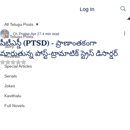
Log In
All Telugu Posts
Ch. Pratap
Apr 27
4 min read
All Telugu Posts
పీటీఎస్డీ (PTSD) - ప్రాణాంతకంగా
Story
మారుతున్న పోస్ట్-ట్రామాటిక్ స్ట్రెస్ డిసార్డర్
Reviews
Rated NaN out of 5 stars.
Special Articles
Serials
Jokes
Kavithalu
Full Novels