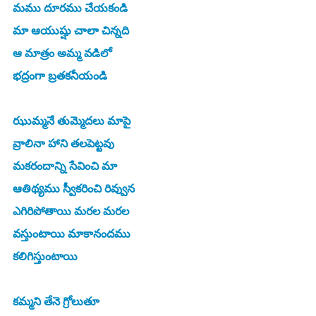
మము దూరము చేయకండి
మా ఆయుష్షు చాలా చిన్నది
ఆ మాత్రం అమ్మ వడిలో
భద్రంగా బ్రతకనీయండి
ఝుమ్మనే తుమ్మెదలు మాపై
వ్రాలినా హాని తలపెట్టవు
మకరందాన్ని సేవించి మా
ఆతిథ్యము స్వీకరించి రివ్వున
ఎగిరిపోతాయి మరల మరల
వస్తుంటాయి మాకానందము
కలిగిస్తుంటాయి 
కమ్మని తేనె గ్రోలుతూ