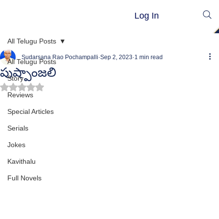
Log In
All Telugu Posts
Sudarsana Rao Pochampalli
Sep 2, 2023
1 min read
All Telugu Posts
పుష్పాంజలి
Story
Rated NaN out of 5 stars.
Reviews
Special Articles
Serials
Jokes
Kavithalu
Full Novels