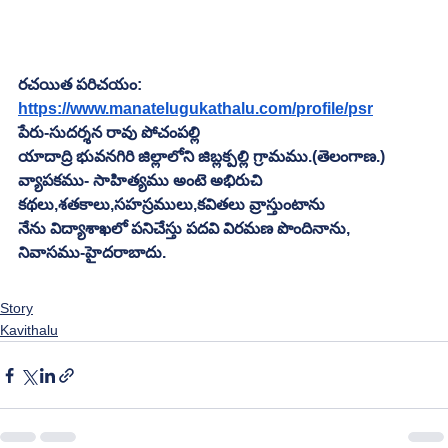
రచయిత పరిచయం:
https://www.manatelugukathalu.com/profile/psr
పేరు-సుదర్శన రావు పోచంపల్లి
యాదాద్రి భువనగిరి జిల్లాలోని జిబ్లక్పల్లి గ్రామము.(తెలంగాణ.)
వ్యాపకము- సాహిత్యము అంటె అభిరుచి
కథలు,శతకాలు,సహస్రములు,కవితలు వ్రాస్తుంటాను
నేను విద్యాశాఖలో పనిచేస్తు పదవి విరమణ పొందినాను,
నివాసము-హైదరాబాదు.
Story
Kavithalu