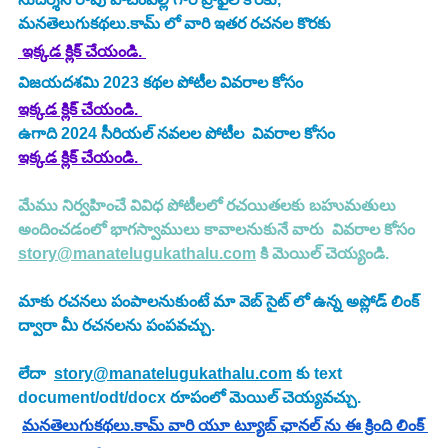
మనతెలుగుకథలు.కామ్ లో వారి ఇతర రచనల కొరకు 
 ఇక్కడ క్లిక్ చేయండి. 
విజయదశమి 2023 కథల పోటీల వివరాల కోసం
ఇక్కడ క్లిక్ చేయండి.
ఉగాది 2024 సీరియల్ నవలల పోటీల  వివరాల కోసం
ఇక్కడ క్లిక్ చేయండి.
మేము నిర్వహించే వివిధ పోటీలలో రచయితలకు బహుమతులు 
అందించడంలో భాగస్వాములు కావాలనుకునే వారు  వివరాల కోసం 
story@manatelugukathalu.com
 కి మెయిల్ చెయ్యండి.
మాకు రచనలు పంపాలనుకుంటే మా వెబ్ సైట్ లో ఉన్న అప్లోడ్ లింక్ 
ద్వారా మీ రచనలను పంపవచ్చు.
లేదా  
story@manatelugukathalu.com
 కు text 
document/odt/docx రూపంలో మెయిల్ చెయ్యవచ్చు.
మనతెలుగుకథలు.కామ్ వారి యూ ట్యూబ్ ఛానల్ ను ఈ క్రింది లింక్ 