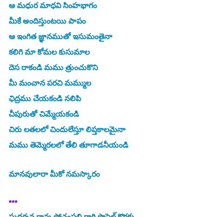
ఆ మధుర మాధవి సింహభాగం
మీకే అందిస్తుంటయి పాపం
ఆ ఇంగిత జ్ఞానముతో ఇసుమంతైనా 
కలిగి మా కోమల కుసుమాల
దెస రాకండి మము త్రుంచుకొని
మీ మంచాన పరచి మమ్ముల 
ఛిద్రము చేయకండి నలిపి
చీపురుతో చిమ్మేయకండి
చిరు లతలలో చిందులేస్తూ లిప్తకాలమైనా
మము తెమ్మెరలలో తేలి తూగాడనీయండి
మానవులారా మీకో నమస్కా
రం
***
సుదర్శన రావు పోచంపల్లి గారి ప్రొఫైల్ కొరకు, 