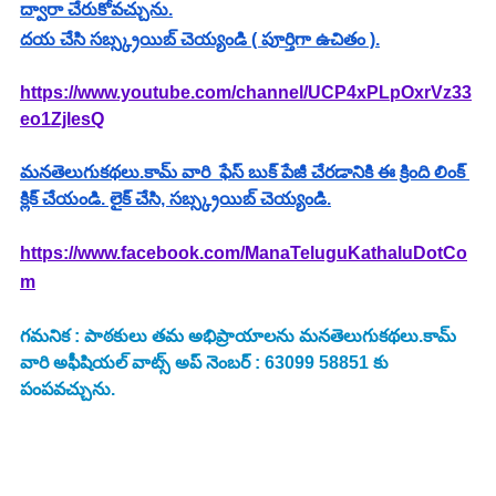
ద్వారా చేరుకోవచ్చును.
దయ చేసి సబ్స్క్రయిబ్ చెయ్యండి ( పూర్తిగా ఉచితం ).
https://www.youtube.com/channel/UCP4xPLpOxrVz33
eo1ZjlesQ
మనతెలుగుకథలు.కామ్ వారి  ఫేస్ బుక్ పేజీ చేరడానికి ఈ క్రింది లింక్ 
క్లిక్ చేయండి. లైక్ చేసి, సబ్స్క్రయిబ్ చెయ్యండి.
https://www.facebook.com/ManaTeluguKathaluDotCo
m
గమనిక : పాఠకులు తమ అభిప్రాయాలను మనతెలుగుకథలు.కామ్ 
వారి అఫీషియల్ వాట్స్ అప్ నెంబర్ : 63099 58851 కు 
పంపవచ్చును.