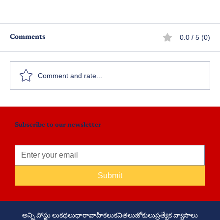
0.0 / 5 (0)
Comments
ప్రేమికుల ప్రయాణం
Comment and rate...
Subscribe to our newsletter
Submit
అన్ని పోస్టు లు
కథలు
ధారావాహికలు
కవితలు
జోకులు
ప్రత్యేక వ్యాసాలు