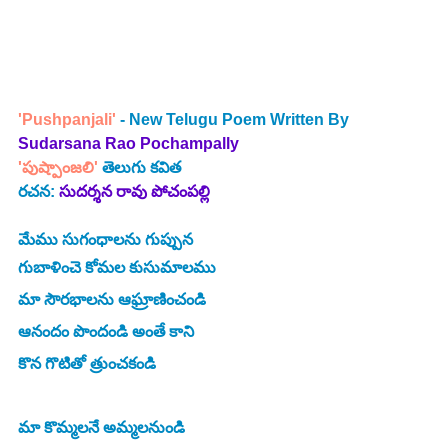
'Pushpanjali'
 - New Telugu Poem Written By
Sudarsana Rao Pochampally
'పుష్పాంజలి' 
తెలుగు 
కవిత
రచన:
సుదర్శన రావు పోచంపల్లి
మేము సుగంధాలను గుప్పున 
గుబాళించె కోమల కుసుమాలము
మా సౌరభాలను ఆఘ్రాణించండి 
ఆనందం పొందండి అంతే కాని
కొన గొటితో త్రుంచకండి
మా కొమ్మలనే అమ్మలనుండి