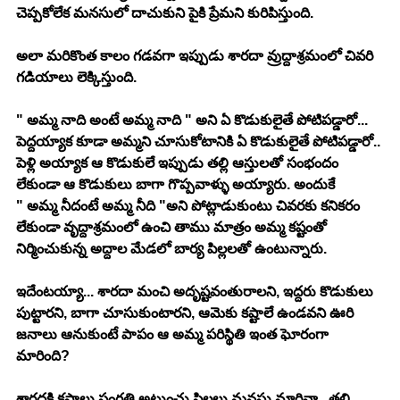
చెప్పకోలేక మనసులో దాచుకుని పైకి ప్రేమని కురిపిస్తుంది. 
అలా మరికొంత కాలం గడవగా ఇప్పుడు శారదా వ్రుద్దాశ్రమంలో చివరి 
గడియాలు లెక్కిస్తుంది. 
" అమ్మ నాది అంటే అమ్మ నాది " అని ఏ కొడుకులైతే పోటిపడ్డారో... 
పెద్దయ్యాక కూడా అమ్మని చూసుకోటానికి ఏ కొడుకులైతే పోటిపడ్డారో.. 
పెళ్లి అయ్యాక ఆ కొడుకులే ఇప్పుడు తల్లి ఆస్తులతో సంభందం 
లేకుండా ఆ కొడుకులు బాగా గొప్పవాళ్ళు అయ్యారు. అందుకే
" అమ్మ నీదంటే అమ్మ నీది "అని పోట్లాడుకుంటు చివరకు కనికరం 
లేకుండా వృద్దాశ్రమంలో ఉంచి తాము మాత్రం అమ్మ కష్టంతో 
నిర్మించుకున్న అద్దాల మేడలో బార్య పిల్లలతో ఉంటున్నారు. 
ఇదేంటయ్యా... శారదా మంచి అదృష్టవంతురాలని, ఇద్దరు కొడుకులు 
పుట్టారని, బాగా చూసుకుంటారని, ఆమెకు కష్టాలే ఉండవని ఊరి 
జనాలు ఆనుకుంటే పాపం ఆ అమ్మ పరిస్థితి ఇంత ఘోరంగా 
మారింది? 
శారదకి కష్టాలు సంగతి అటుంచు పిల్లలు మనసు మారినా.. తల్లి 