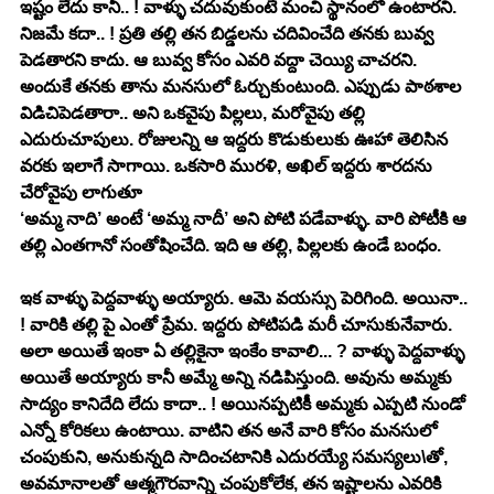
ఇష్టం లేదు కానీ.. ! వాళ్ళు చదువుకుంటే మంచి స్థానంలో ఉంటారని. 
నిజమే కదా.. ! ప్రతి తల్లి తన బిడ్డలను చదివించేది తనకు బువ్వ 
పెడతారని కాదు. ఆ బువ్వ కోసం ఎవరి వద్దా చెయ్యి చాచరని. 
అందుకే తనకు తాను మనసులో ఓర్చుకుంటుంది. ఎప్పుడు పాఠశాల 
విడిచిపెడతారా.. అని ఒకవైపు పిల్లలు, మరోవైపు తల్లి 
ఎదురుచూపులు. రోజులన్ని ఆ ఇద్దరు కొడుకులుకు ఊహా తెలిసిన 
వరకు ఇలాగే సాగాయి. ఒకసారి మురళి, అఖిల్ ఇద్దరు శారదను 
చేరోవైపు లాగుతూ
‘అమ్మ నాది’ అంటే ‘అమ్మ నాదీ’ అని పోటి పడేవాళ్ళు. వారి పోటీకి ఆ 
తల్లి ఎంతగానో సంతోషించేది. ఇది ఆ తల్లి, పిల్లలకు ఉండే బంధం. 
ఇక వాళ్ళు పెద్దవాళ్ళు అయ్యారు. ఆమె వయస్సు పెరిగింది. అయినా.. 
! వారికి తల్లి పై ఎంతో ప్రేమ. ఇద్దరు పోటిపడి మరీ చూసుకునేవారు. 
అలా అయితే ఇంకా ఏ తల్లికైనా ఇంకేం కావాలి... ? వాళ్ళు పెద్దవాళ్ళు 
అయితే అయ్యారు కానీ అమ్మే అన్ని నడిపిస్తుంది. అవును అమ్మకు 
సాద్యం కానిదేది లేదు కాదా.. ! అయినప్పటికీ అమ్మకు ఎప్పటి నుండో 
ఎన్నో కోరికలు ఉంటాయి. వాటిని తన అనే వారి కోసం మనసులో 
చంపుకుని, అనుకున్నది సాదించటానికి ఎదురయ్యే సమస్యలు\తో, 
అవమానాలతో ఆత్మగౌరవాన్ని చంపుకోలేక, తన ఇష్టాలను ఎవరికి 