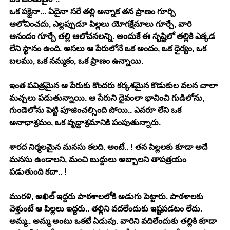
ఒక పక్షైనా... ఏదైనా సరే తల్లి అన్నాక తన ప్రాణం గూర్చి 
ఆలోచించదు, ఎల్లప్పుడూ పిల్లలు యోగక్షేమాలు గూర్చే, వారి 
ఆనందం గూర్చే తల్లి ఆలోచనలన్ని. అందుకే ఈ సృష్టిలో తల్లికి ఎక్కడ 
లేని స్థానం ఉంది. అసలు ఆ పేరులోనే ఒక అందం, ఒక ధైర్యం, ఒక 
బలము‌, ఒక నమ్మకం, ఒక ప్రాణం ఉన్నాయి. 
ఇంత పవిత్రమైన ఆ పేరుకు కొందరు కర్కశమైన కొడుకుల వలన చాలా 
మచ్చలు పడుతున్నాయి. ఆ పేరుని దైవంలా భావించి గుడిలోను, 
గుండెలోను పెట్టి పూజించల్సింది పోయి.. ఎవరూ లేని ఒక 
అనాధాశ్రమం‌, ఒక వృద్దాశ్రమానికి పంపుతున్నారు. 
శారద నిర్మలమైన మనసు కలది. అంటే.. ! తన పిల్లలకు కూడా అదే 
మనసు ఉండాలని, మంచి బుద్దులు అబ్బాలని తాపత్రయం 
పడుతుంది కదా.. ! 
మురళి, అఖిల్ ఇద్దరు పాఠశాలలోకి అడుగు పెట్టారు. పాఠశాలకు 
వెళ్తుంటే ఆ పిల్లలు ఇద్దరు.. తల్లిని వదలేందుకు ఇష్టపడటం లేదు. 
అమ్మ.. అమ్మ అంటు ఒకటే ఏడుపు. వారిని వదిలేందుకు తల్లికి కూడా 