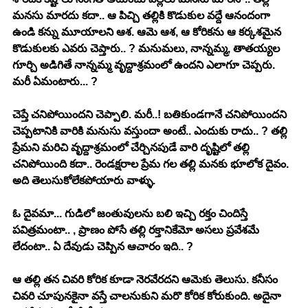
మనసు మారదు కదా.. ఆ పిచ్చి తల్లికి కొడుకుల వద్దే ఆనందంగా 
ఉండి కన్ను మూయాలని ఆశ. ఆమె ఆశ, ఆ కోరికను ఆ కర్కశమైన 
కొడుకులకు ఎవరు చెప్తారు.. ? మనుమలు, నాన్నమ్మ, తాతయ్యల 
గూర్చి అడిగితే నాన్నమ్మ వృద్దాశ్రమంలో ఉందని ఎలాగూ చెప్పరు. 
మరీ ఏమంటారు... ?
చెప్తే చనిపోయిందని చెప్పాలి. మరీ..! బతికుండగానే చనిపోయిందని 
చెప్పటానికి వారికి మనుసు వస్తుందా అంటే.. ఎందుకు రాదు.. ? తల్లి 
ప్రేమని మరిచి వృద్దాశ్రమంలో చేర్చినపుడే వారి దృష్టిలో తల్లి 
చనిపోయింది కదా.. రెండక్షరాల ప్రేమ గల తల్లి మనకు భూలోక దైవం. 
అది తెలుసుకోలేకపోయారు వాళ్ళు. 
ఓ దైవమా... గుడిలో జంతువులను బలి ఇచ్చి రక్తం చిందిస్తే 
పవిత్రమంటా.. , ప్రాణం పోసే తల్లి రక్తానికేమో అసలు ప్రవేశమే 
లేదంటా.. ఏ దేవుడు చెప్పిన ఆచారం ఇది.. ? 
ఆ తల్లి తన చివరి కోరిక కూడా నెరవేరదని ఆమెకు తెలుసు. కనీసం 
చివరి చూపునకైనా వస్తే చాలనుకుని మరొ కోరిక కోరుకుంది. అదైనా 