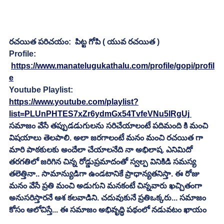
రచయిత పరిచయం:  పిట్ట గోపి ( యువ రచయిత )
Profile:
https://www.manatelugukathalu.com/profile/gopi/profil
e
Youtube Playlist:
https://www.youtube.com/playlist?
list=PLUnPHTES7xZr6ydmGx54TvfeVNu5lRgUj
సమాజం వేసే తప్పుడడుగులను సరిచేయాలంటే పదిమంది కి మంచి 
విషయాలు తెలపాలి. అలా జరగాలంటే మనం మంచి రచయిత గా 
మారి పాఠకులకు అందేలా చేయాలనేది నా అభిలాష. ఎనిమిదో 
తరగతిలో జరిగిన చిన్న రోడ్డుప్రమాదంతో స్వల్ప వినికిడి సమస్య 
తలెత్తినా.. సామాన్యుడిగా ఉండటానికే ప్రాధాన్యతనిస్తా. ఈ రోజు 
మనం వేసే ప్రతి మంచి అడుగుని మనకంటే చిన్నవారు ఖచ్చితంగా  
అనుసరిస్తారనే ఆశ కలవాడిని. చదువుకునే ప్రతిఒక్కరు... సమాజం 
కోసం ఆలోచిస్తే... ఈ సమాజం అభివృద్ధి పథంలో నడువటం ఖాయం 