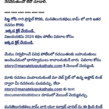
నెరవేరుతుందో లేదో చూడాలి. 
**** **** **** **** **** ****
పిట్ట గోపి
 గారి ప్రొఫైల్ కొరకు, మనతెలుగుకథలు.కామ్ లో వారి ఇతర 
రచనల కొరకు 
 ఇక్కడ క్లిక్ చేయండి. 
విజయదశమి 2024 కథల పోటీల వివరాల కోసం
ఇక్కడ క్లిక్ చేయండి.
మేము నిర్వహించే వివిధ పోటీలలో రచయితలకు బహుమతులు 
అందించడంలో భాగస్వాములు కావాలనుకునే వారు  వివరాల కోసం 
story@manatelugukathalu.com
 కి మెయిల్ చెయ్యండి.
మాకు రచనలు పంపాలనుకుంటే మా వెబ్ సైట్ లో ఉన్న అప్లోడ్ లింక్ 
ద్వారా మీ రచనలను పంపవచ్చు. లేదా  
story@manatelugukathalu.com
 కు text 
document/odt/docx రూపంలో మెయిల్ చెయ్యవచ్చు. 
మనతెలుగుకథలు.కామ్ వారి యూ ట్యూబ్ ఛానల్ ను ఈ క్రింది లింక్ 