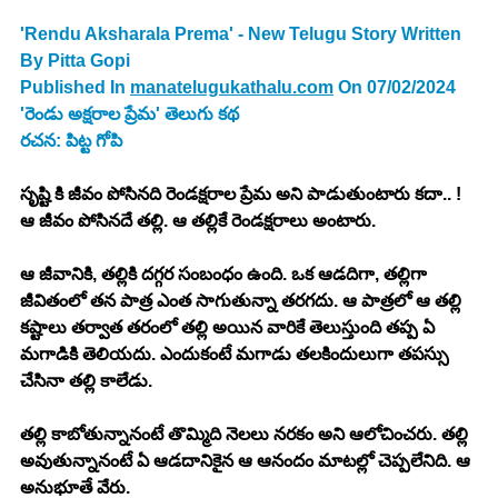
'Rendu Aksharala Prema' - New Telugu Story Written 
By Pitta Gopi
Published In 
manatelugukathalu.com
 On 07/02/2024
'రెండు అక్షరాల ప్రేమ' తెలుగు కథ
రచన: పిట్ట గోపి
సృష్టి కి జీవం పోసినది రెండక్షరాల ప్రేమ అని పాడుతుంటారు కదా.. ! 
ఆ జీవం పోసినదే తల్లి. ఆ తల్లికే రెండక్షరాలు అంటారు. 
ఆ జీవానికి, తల్లికి దగ్గర సంబంధం ఉంది. ఒక ఆడదిగా, తల్లిగా 
జీవితంలో తన పాత్ర ఎంత సాగుతున్నా తరగదు. ఆ పాత్రలో ఆ తల్లి 
కష్టాలు తర్వాత తరంలో తల్లి అయిన వారికే తెలుస్తుంది తప్ప ఏ 
మగాడికి తెలియదు. ఎందుకంటే మగాడు తలకిందులుగా తపస్సు 
చేసినా తల్లి కాలేడు. 
తల్లి కాబోతున్నానంటే తొమ్మిది నెలలు నరకం అని ఆలోచించరు. తల్లి 
అవుతున్నానంటే ఏ ఆడదానికైన ఆ ఆనందం మాటల్లో చెప్పలేనిది. ఆ 
అనుభూతే వేరు. 