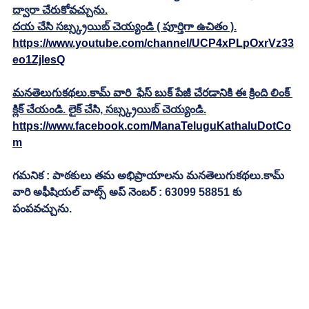
ద్వారా చేరుకోవచ్చును.
దయ చేసి సబ్స్క్రయిబ్ చెయ్యండి ( పూర్తిగా ఉచితం ).
https://www.youtube.com/channel/UCP4xPLpOxrVz33
eo1ZjlesQ
మనతెలుగుకథలు.కామ్ వారి  ఫేస్ బుక్ పేజీ చేరడానికి ఈ క్రింది లింక్ 
క్లిక్ చేయండి. లైక్ చేసి, సబ్స్క్రయిబ్ చెయ్యండి.
https://www.facebook.com/ManaTeluguKathaluDotCo
m
గమనిక : పాఠకులు తమ అభిప్రాయాలను మనతెలుగుకథలు.కామ్ 
వారి అఫీషియల్ వాట్స్ అప్ నెంబర్ : 63099 58851 కు 
పంపవచ్చును.