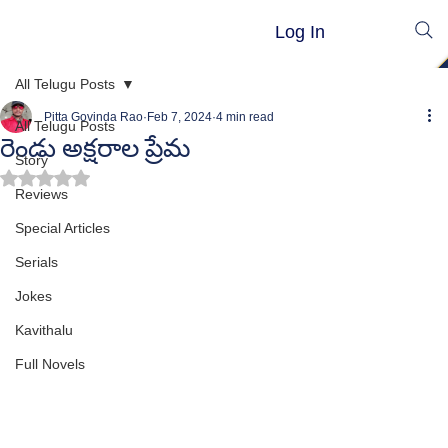
Log In
All Telugu Posts
Pitta Govinda Rao
Feb 7, 2024
4 min read
All Telugu Posts
రెండు అక్షరాల ప్రేమ
Story
Rated NaN out of 5 stars.
Reviews
Special Articles
Serials
Jokes
Kavithalu
Full Novels