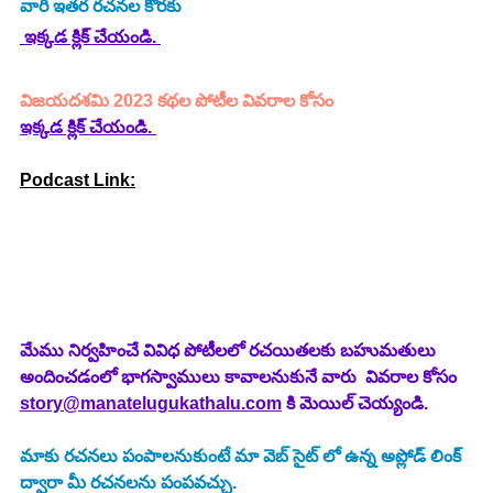
వారి ఇతర రచనల కొరకు 
ఇక్కడ క్లిక్ చేయండి. 
విజయదశమి 2023 కథల పోటీల వివరాల కోసం
ఇక్కడ క్లిక్ చేయండి.
Podcast Link:
మేము నిర్వహించే వివిధ పోటీలలో రచయితలకు బహుమతులు 
అందించడంలో భాగస్వాములు కావాలనుకునే వారు  వివరాల కోసం 
story@manatelugukathalu.com
 కి మెయిల్ చెయ్యండి.
మాకు రచనలు పంపాలనుకుంటే మా వెబ్ సైట్ లో ఉన్న అప్లోడ్ లింక్ 
ద్వారా మీ రచనలను పంపవచ్చు.