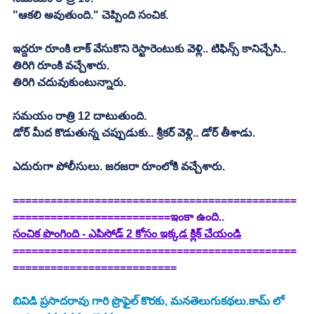
"ఆకలి అవుతుంది." చెప్పింది సంచిక.
ఇద్దరూ రూంకి లాక్ వేసుకొని రెస్టారెంటుకు వెళ్లి.. టిఫిన్స్ కానిచ్చేసి.. 
తిరిగి రూంకి వచ్చేశారు.
తిరిగి చదువుకుంటున్నారు.
సమయం రాత్రి 12 దాటుతుంది.
డోర్ మీద కొడుతున్న చప్పుడుకు.. శ్రీకర్ వెళ్లి.. డోర్ తీశాడు.
ఎదురుగా పోలీసులు. జరజరా రూంలోకి వచ్చేశారు.
=============================================
=========================ఇంకా ఉంది..
సంచిక పొంగింది - ఎపిసోడ్ 2 కోసం ఇక్కడ క్లిక్ చేయండి
=============================================
==========================
బివిడి ప్రసాదరావు గారి ప్రొఫైల్ కొరకు, మనతెలుగుకథలు.కామ్ లో 