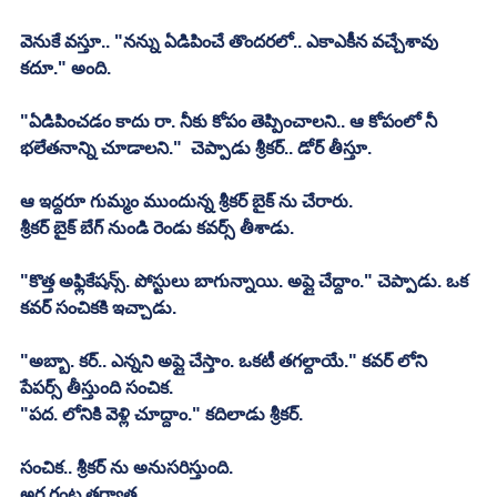
వెనుకే వస్తూ.. "నన్ను ఏడిపించే తొందరలో.. ఎకాఎకీన వచ్చేశావు 
కదూ." అంది.
"ఏడిపించడం కాదు రా. నీకు కోపం తెప్పించాలని.. ఆ కోపంలో నీ 
భలేతనాన్ని చూడాలని."  చెప్పాడు శ్రీకర్.. డోర్ తీస్తూ.
ఆ ఇద్దరూ గుమ్మం ముందున్న శ్రీకర్ బైక్ ను చేరారు.
శ్రీకర్ బైక్ బేగ్ నుండి రెండు కవర్స్ తీశాడు.
"కొత్త అఫ్లికేషన్స్. పోస్టులు బాగున్నాయి. అప్లై చేద్దాం." చెప్పాడు. ఒక 
కవర్ సంచికకి ఇచ్చాడు.
"అబ్బా. కర్.. ఎన్నని అప్లై చేస్తాం. ఒకటీ తగల్దాయే." కవర్ లోని 
పేపర్స్ తీస్తుంది సంచిక.
"పద. లోనికి వెళ్లి చూద్దాం." కదిలాడు శ్రీకర్.
సంచిక.. శ్రీకర్ ను అనుసరిస్తుంది.
అర గంట తర్వాత..