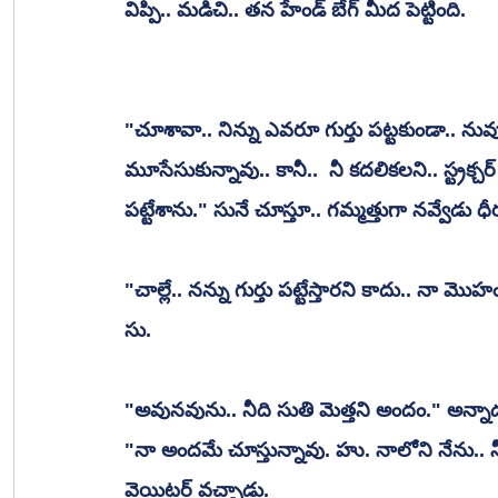
విప్పి.. మడిచి.. తన హేండ్ బేగ్ మీద పెట్టింది.
"చూశావా.. నిన్ను ఎవరూ గుర్తు పట్టకుండా.. నువ్వు 
మూసేసుకున్నావు.. కానీ..  నీ కదలికలని.. స్ట్రక్చర్
పట్టేశాను." సునే చూస్తూ.. గమ్మత్తుగా నవ్వేడు ధీ
"చాల్లే.. నన్ను గుర్తు పట్టేస్తారని కాదు.. నా మొ
సు.
"అవునవును.. నీది సుతి మెత్తని అందం." అన్నా
"నా అందమే చూస్తున్నావు. హు. నాలోని నేను.. న
వెయిటర్ వచ్చాడు. 