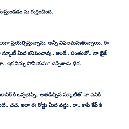
్తుండడం సు గుర్తించింది.
రకాలుగా ప్రయత్నిస్తున్నాను. అన్నీ విఫలమవుతున్నాయి. ఈ 
గా స్కూటీ మీద కనిపించావు.. అంతే.. పంతంతో.. నా బైక్ 
.. ఇక నిన్ను పోనీయను" చెప్పేశాడు ధీర.
కానిక్ కి ఒప్పచెప్పి.. అతడిచ్చిన స్కూటీతో నా పనికి 
.. ఛఛ. ఇలా ఈ రోడ్డు మీద వద్దు.. రా.. కాఫీ కేఫ్ కి 