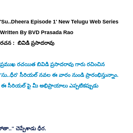
'Su..Dheera Episode 1' New Telugu Web Series 
Written By BVD Prasada Rao 
రచన :  బివిడి ప్రసాదరావు
ప్రముఖ రచయిత బివిడి ప్రసాదరావు గారు రచించిన 
'సు..ధీర' సీరియల్ నవల ఈ వారం నుండి ప్రారంభిస్తున్నాం. 
ం. ఈ సీరియల్ పై మీ అభిప్రాయాలు ఎప్పటికప్పుడు 
పోతా.." చెప్పేశాడు ధీర.