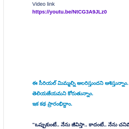
Video link
https://youtu.be/NtCG3A9JLz0
ఈ సీరియల్ మిమ్మల్ని అలరిస్తుందని ఆశిస్తున్నా
తెలియజేయమని కోరుతున్నాం.
ఇక కథ ప్రారంభిద్దాం.
"ఒప్పుకుంటే.. నేను జీవిస్తా.. కాదంటే.. నేను చని