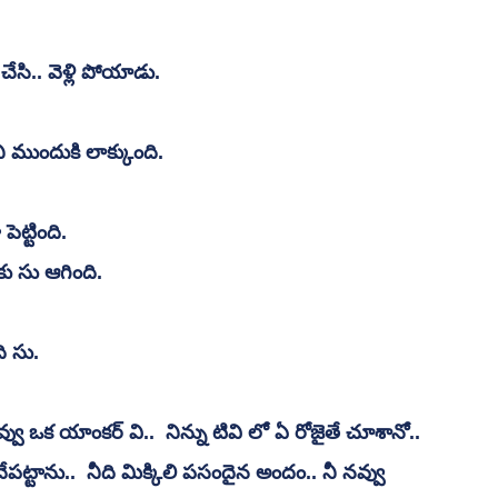
చేసి.. వెళ్లి పోయాడు.
ి ముందుకి లాక్కుంది.
ెట్టింది. 
కు సు ఆగింది.
ి సు.
ు ఒక యాంకర్ వి..  నిన్ను టివి లో ఏ రోజైతే చూశానో.. 
ేపట్టాను..  నీది మిక్కిలి పసందైన అందం.. నీ నవ్వు 