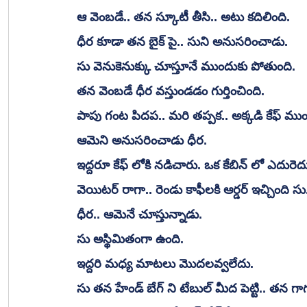
ఆ వెంబడే.. తన స్కూటీ తీసి.. అటు కదిలింది.
ధీర కూడా తన బైక్ పై.. సుని అనుసరించాడు.
సు వెనుకెనుక్కు చూస్తూనే ముందుకు పోతుంది.
తన వెంబడే ధీర వస్తుండడం గుర్తించింది.
పాపు గంట పిదప.. మరి తప్పక.. అక్కడి కేఫ్ ముంద
ఆమెని అనుసరించాడు ధీర.
ఇద్దరూ కేఫ్ లోకి నడిచారు. ఒక కేబిన్ లో ఎదురెదుర
వెయిటర్ రాగా.. రెండు కాఫీలకి ఆర్డర్ ఇచ్చింది సు
ధీర.. ఆమెనే చూస్తున్నాడు.
సు అస్థిమితంగా ఉంది.
ఇద్దరి మధ్య మాటలు మొదలవ్వలేదు.
సు తన హేండ్ బేగ్ ని టేబుల్ మీద పెట్టి.. తన గాగుల