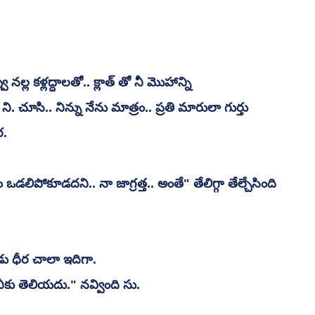
నల్ల కళ్లద్దాలతో.. క్లాత్ తో నీ మొహాన్ని 
 ని. చూసి.. నిన్ను నేను మాత్రం.. ప్రతి మారులా గుర్తు 
ర.
హం ఒడలిపోకూడదని.. నా జాగ్రత్త.. అంతే" తేలిగ్గా తేల్చేసింది 
డు ధీర చాలా ఇదిగా.
ీకు తెలియదు." నవ్వింది సు.