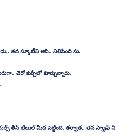
ు.. తన స్కూటీని ఆపి.. నిలిపింది సు.
ుగా.. చెరో కుర్చీలో కూర్చున్నారు.
.
్స్ తీసి టేబుల్ మీద పెట్టింది. తర్వాత.. తన స్క్రాఫ్ ని 