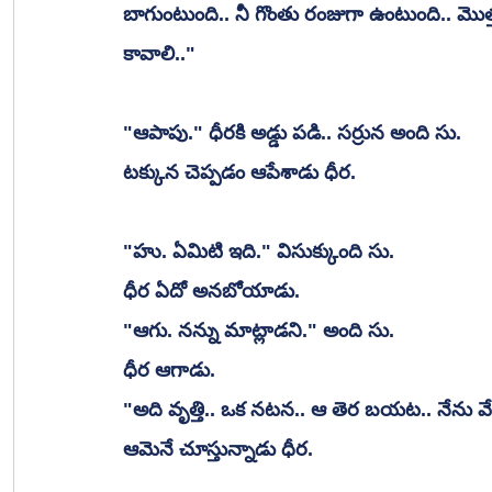
బాగుంటుంది.. నీ గొంతు రంజుగా ఉంటుంది.. మొత
కావాలి.."
"ఆపాపు." ధీరకి అడ్డు పడి.. సర్రున అంది సు.
టక్కున చెప్పడం ఆపేశాడు ధీర.
"హు. ఏమిటి ఇది." విసుక్కుంది సు.
ధీర ఏదో అనబోయాడు.
"ఆగు. నన్ను మాట్లాడని." అంది సు.
ధీర ఆగాడు.
"అది వృత్తి.. ఒక నటన.. ఆ తెర బయట.. నేను వేర
ఆమెనే చూస్తున్నాడు ధీర.