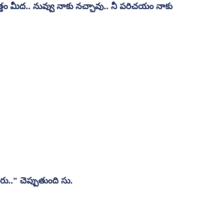
్తం మీద.. నువ్వు నాకు నచ్చావు.. నీ పరిచయం నాకు 
ు.." చెప్పుతుంది సు.