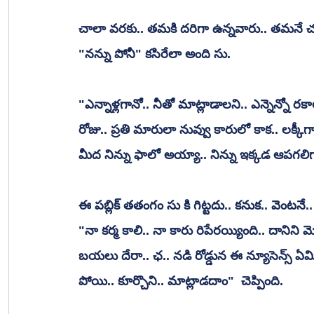
చాలా వరకు.. తమకి దరిగా ఉన్నవారు.. తమనే చూస
"నన్ను పోనీ" కసిరేలా అంది సు.
"ఎన్నాళ్లగానో.. నీతో మాట్లాడాలని.. ఎన్నెన్నో 
రోజు.. ప్రతి మారులా నువ్వు కారులో కాక.. లక్కీ
మీద నిన్ను ఫాలో అయ్యా.. నిన్ను ఇక్కడ ఆపగలిగా
ఈ పబ్లిక్ తతంగం సు కి గిట్టదు.. కనుక.. వెంటనే..
"నా కర్మ కాలి.. నా కారు రిపేరయ్యింది.. దానిని మె
బయలు దేరా.. ఛ.. నడి రోడ్డున ఈ న్యూసెన్స్ ఏమిటి
పోయి.. కూర్చొని.. మాట్లాడదాం"  చెప్పింది. 