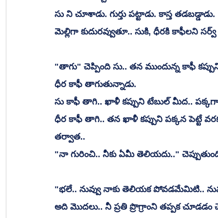
సు ని చూశాడు. గుర్తు పట్టాడు. కాస్త తడబడ్డాడు. 
మెల్లిగా కుదురవ్వుతూ.. సుకి, ధీరకి కాఫీలని సర్వ్ 
"తాగు" చెప్పింది సు.. తన ముందున్న కాఫీ కప్పున
ధీర కాఫీ తాగుతున్నాడు.
సు కాఫీ తాగి.. ఖాళీ కప్పుని టేబుల్ మీద.. పక్కగా ప
ధీర కాఫీ తాగి.. తన ఖాళీ కప్పుని పక్కన పెట్టే వర
తర్వాత..		
"నా గురించి.. నీకు ఏమీ తెలియదు.." చెప్పుతుంద
"భలే.. నువ్వు నాకు తెలియక పోవడమేమిటి.. నువ్వ
అది మొదలు.. నీ ప్రతి ప్రొగ్రాంని తప్పక చూడడం చ