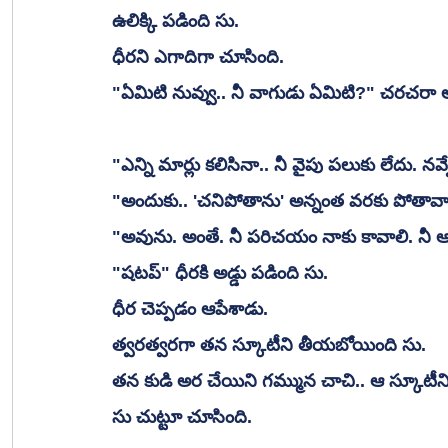
ఉలిక్కి పడింది సు. 
ధీరని ఎగాదిగా చూసింది.
"ఏమిటి నువ్వు.. నీ వాగుడు ఏమిటి?" చరచరా 
"ఎన్ని మార్లు కలిసినా.. నీ వైపు పలుకు లేదు. నవ్
"అందుకు.. 'చనిపోతాను' అన్నంత వరకు పోతావా"
"అవును. అంతే. నీ పరిచయం నాకు కావాలి. నీ ఆదరణ
"షటప్" ధీరకి అడ్డు పడింది సు.
ధీర చెప్పడం ఆపేశాడు.
త్వరత్వరగా తన స్కూటీని తీయబోయింది సు.
తన కుడి అర చేయిని గమ్మున చాచి.. ఆ స్కూటీన
సు చుట్టూ చూసింది.