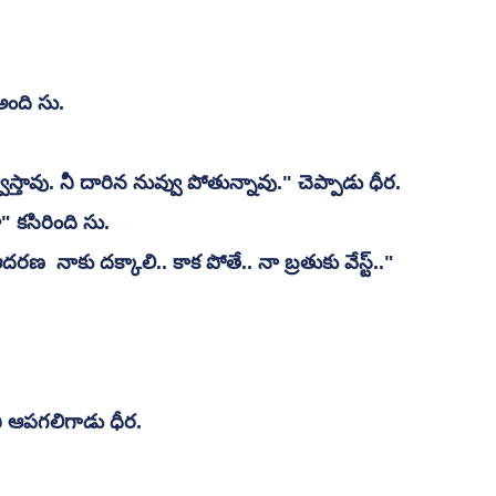
అంది సు.
వేస్తావు. నీ దారిన నువ్వు పోతున్నావు." చెప్పాడు ధీర.
 కసిరింది సు.
  నాకు దక్కాలి.. కాక పోతే.. నా బ్రతుకు వేస్ట్.." 
ి ఆపగలిగాడు ధీర.