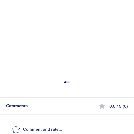
0.0 / 5 (0)
Comments
సంచిక పొంగింది - ఎపిసోడ్ 1
Comment and rate...