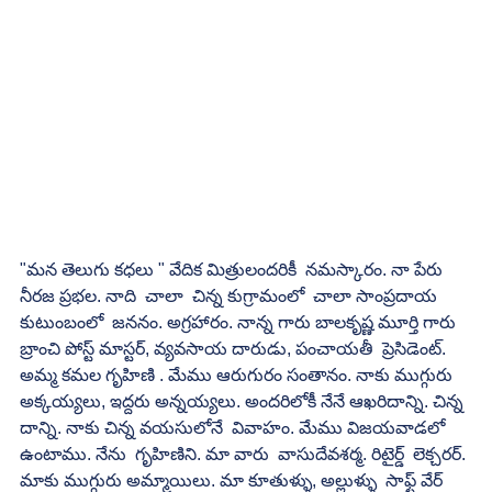
"మన తెలుగు కధలు " వేదిక మిత్రులందరికీ  నమస్కారం. నా పేరు  
నీరజ ప్రభల. నాది  చాలా  చిన్న కుగ్రామంలో  చాలా సాంప్రదాయ 
కుటుంబంలో  జననం. అగ్రహారం. నాన్న గారు బాలకృష్ణ మూర్తి గారు 
బ్రాంచి పోస్ట్ మాస్టర్, వ్యవసాయ దారుడు, పంచాయతీ  ప్రెసిడెంట్. 
అమ్మ కమల గృహిణి . మేము ఆరుగురం సంతానం. నాకు ముగ్గురు 
అక్కయ్యలు, ఇద్దరు అన్నయ్యలు. అందరిలోకీ నేనే ఆఖరిదాన్ని. చిన్న 
దాన్ని. నాకు చిన్న వయసులోనే  వివాహం. మేము విజయవాడలో 
ఉంటాము. నేను  గృహిణిని. మా వారు  వాసుదేవశర్మ. రిటైర్డ్  లెక్చరర్. 
మాకు ముగ్గురు అమ్మాయిలు. మా కూతుళ్ళు, అల్లుళ్ళు  సాఫ్ట్ వేర్ 