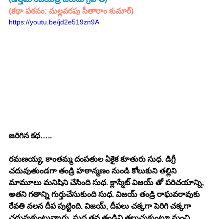
(కథా పఠనం: మల్లవరపు సీతారాం కుమార్)
https://youtu.be/jd2e519zn9A
జరిగిన కధ…..
రమణయ్య, కాంతమ్మ దంపతుల ఏకైక కూతురు సుధ. డిగ్రీ 
చదువుతుండగా తండ్రి హఠాన్మణం నుండి కోలుకుని తల్లిని 
మామూలు మనిషిని చేసింది సుధ. క్లాస్మేట్ విజయ్ తో పరిచయాన్ని, 
అతని గతాన్ని గుర్తుచేసుకుంది సుధ. విజయ్ తండ్రి రాఘవరావుకు 
రేవతి వలన దీప పుట్టింది. విజయ్, దీపలు చక్కగా పెరిగి చక్కగా 
చదువుకుంటున్నారు. సుధ తన తండ్రిని తలుచుకుంటూ మంచి 