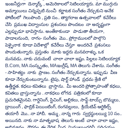
ఇంజనీర్లుగా  డెన్మార్క్ , అమెరికాలలో సెటిలయ్యారు. మా ముగ్గురు 
అమ్మాయిలు చిన్నప్పటి నుంచీ  కర్ణాటక సంగీతం నేర్చుకుని అనేక  
పోటీలలో  గెలుపొంది , ప్రతి సం.. త్యాగరాజ ఉత్సవాలలో  కచేరీలు 
చేసి  ప్రముఖ విద్వాంసుల  ప్రశంసలు పొందటం  నా అదృష్టంగా  
ఎల్లప్పుడూ భావిస్తాను. అంతేకాకుండా   పాడుతా తీయగా, 
పాడాలనుంది,  రాగం- సంగీతం  మొ.. ప్రోగ్రాములలో పాల్గొని  
పెళ్ళైనాక  కూడా విదేశాల్లో  కచేరీలు చేస్తూ  అందరిచే  ప్రశంసలు 
పొందుతున్నారు. ప్రస్తుతం  మాకు ఇద్దరు మనవరాళ్ళు, ఒక 
మనవడు. నాకు చదువంటే  చాలా చాలా ఇష్టం. పిల్లలు సెటిలయ్యాక 
B.Com, MA సంస్కృతం, MAఇంగ్లీష్, MA తెలుగు చేశాను. సంగీతం 
- సాహిత్యం  నాకు  ప్రాణం. సంగీతం నేర్చుకున్నాను. ఇప్పుడు  వీణ  
కూడా నేర్చుకుంటున్నాను. టైపు, షార్ట్ హాండ్  ప్రధమ శ్రేణి లో 
ఉత్తీర్ణత. కధలు-కవితలు  వ్రాస్తాను.  మీ అందరి ప్రోత్సాహంతో కధలు, 
కవితలు వ్రాస్తున్నాను . నాకధలు లోగడ  పత్రికలలో కూడా 
ప్రచురితమైనవి. గార్డెనింగ్, స్టిచింగ్, అల్లికలు, సాఫ్ట్ టాయ్స్ బొమ్మలు,  
డ్రాయింగ్ , ఫాబ్రిక్ పెయింటింగ్, రంగవల్లులు,  క్రియేటివ్ ఆర్టికిల్స్  
తయారీ  మొ.. నా హాబీ.  అమ్మ , నాన్న గారు  స్వర్గస్ధులయ్యి 10 సం.. 
అయినది. నాకు నా మాతృభాష  తెలుగు అంటే  చాలా చాలా ఇష్టం,  
అభిమానం‌,  గౌరవం. ఈ వేదిక  మీద  మిమ్మల్నందరినీ  పరిచయం 