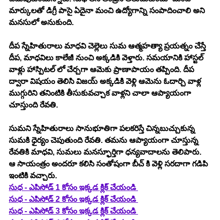
మార్కులతో డిగ్రీ పాసై ఏదైనా మంచి ఉద్యోగాన్ని సంపాదించాలి అని 
మనసులో అనుకుంది. 
దీప స్నేహితురాలు మాధవి చెల్లెలు సుమ ఆత్మహత్యా ప్రయత్నం చేస్తే 
దీప, మాధవిలు కాలేజీ నుంచి అక్కడికి వెళ్తారు. సమయానికి హాస్టల్ 
వాళ్లు హాస్పిటల్ లో చేర్చగా ఆమెకు ప్రాణాపాయం తప్పింది. దీప 
ద్వారా విషయం తెలిసి విజయ్ అక్కడికి వెళ్లి ఆమెను ఓదార్చి వాళ్ల 
ముగ్గురిని తనింటికి తీసుకువచ్చాక వాళ్లని చాలా ఆప్యాయంగా 
చూస్తుంది రేవతి. 
సుమని స్నేహితురాలు సానుభూతిగా పలకరిస్తే చిన్నబుచ్చుకున్న 
సుమకి ధైర్యం చెపుతుంది రేవతి. తమను ఆప్యాయంగా చూస్తున్న 
రేవతికి మాధవి, సుమలు మనస్ఫూర్తిగా ధన్యవాదాలను తెలిపారు. 
ఆ సాయంత్రం అందరూ కలిసి సంతోషంగా బీచ్ కి వెళ్లి సరదాగా గడిపి 
ఇంటికి వచ్చారు. 
సుధ - ఎపిసోడ్ 1 కోసం ఇక్కడ క్లిక్ చేయండి 
సుధ - ఎపిసోడ్ 2 కోసం ఇక్కడ క్లిక్ చేయండి 
సుధ - ఎపిసోడ్ 3 కోసం ఇక్కడ క్లిక్ చేయండి 