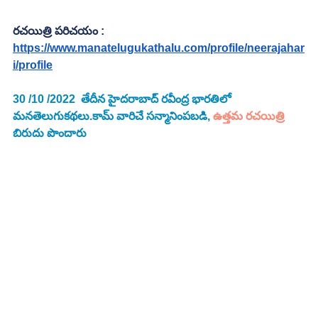
రచయిత్రి పరిచయం :
https://www.manatelugukathalu.com/profile/neerajahar
i/profile
30 /10 /2022  తేదీన హైదరాబాద్ రవీంద్ర భారతిలో 
మనతెలుగుకథలు.కామ్ వారిచే సన్మానింపబడి, 
ఉత్తమ రచయిత్రి
బిరుదు పొందారు