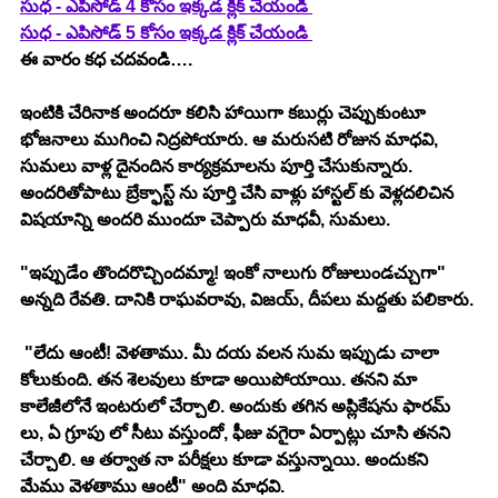
సుధ - ఎపిసోడ్ 4 కోసం ఇక్కడ క్లిక్ చేయండి 
సుధ - ఎపిసోడ్ 5 కోసం ఇక్కడ క్లిక్ చేయండి 
ఈ వారం కధ చదవండి….
ఇంటికి చేరినాక అందరూ కలిసి హాయిగా కబుర్లు చెప్పుకుంటూ 
భోజనాలు ముగించి నిద్రపోయారు. ఆ మరుసటి రోజున మాధవి, 
సుమలు వాళ్ల దైనందిన కార్యక్రమాలను పూర్తి చేసుకున్నారు. 
అందరితోపాటు బ్రేక్ఫాస్ట్ ను పూర్తి చేసి వాళ్లు హాస్టల్ కు వెళ్లదలిచిన 
విషయాన్ని అందరి ముందూ చెప్పారు మాధవీ, సుమలు.
"ఇప్పుడేం తొందరొచ్చిందమ్మా! ఇంకో నాలుగు రోజులుండచ్చుగా" 
అన్నది రేవతి. దానికి రాఘవరావు, విజయ్, దీపలు మద్దతు పలికారు.
 "లేదు ఆంటీ! వెళతాము. మీ దయ వలన సుమ ఇప్పుడు చాలా 
కోలుకుంది. తన శెలవులు కూడా అయిపోయాయి. తనని మా 
కాలేజీలోనే ఇంటరులో చేర్చాలి. అందుకు తగిన అప్లికేషను ఫారమ్ 
లు, ఏ గ్రూపు లో సీటు వస్తుందో, ఫీజు వగైరా ఏర్పాట్లు చూసి తనని 
చేర్చాలి. ఆ తర్వాత నా పరీక్షలు కూడా వస్తున్నాయి. అందుకని 
మేము వెళతాము ఆంటీ" అంది మాధవి. 