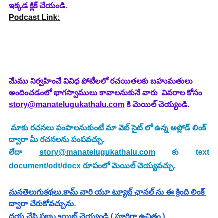
ఇక్కడ క్లిక్ చేయండి.
Podcast Link:
మేము నిర్వహించే వివిధ పోటీలలో రచయితలకు బహుమతులు 
అందించడంలో భాగస్వాములు కావాలనుకునే వారు  వివరాల కోసం 
story@manatelugukathalu.com
 కి మెయిల్ చెయ్యండి.
మాకు రచనలు పంపాలనుకుంటే మా వెబ్ సైట్ లో ఉన్న అప్లోడ్ లింక్ 
ద్వారా మీ రచనలను పంపవచ్చు.
లేదా 
story@manatelugukathalu.com
 కు text 
document/odt/docx రూపంలో మెయిల్ చెయ్యవచ్చు.
మనతెలుగుకథలు.కామ్ వారి యూ ట్యూబ్ ఛానల్ ను ఈ క్రింది లింక్ 
ద్వారా చేరుకోవచ్చును.
దయ చేసి సబ్స్క్రయిబ్ చెయ్యండి ( పూర్తిగా ఉచితం ).