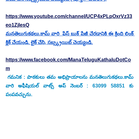
https://www.youtube.com/channel/UCP4xPLpOxrVz33
eo1ZjlesQ
మనతెలుగుకథలు.కామ్ వారి  ఫేస్ బుక్ పేజీ చేరడానికి ఈ క్రింది లింక్ 
క్లిక్ చేయండి. లైక్ చేసి, సబ్స్క్రయిబ్ చెయ్యండి.
https://www.facebook.com/ManaTeluguKathaluDotCo
m
గమనిక : పాఠకులు తమ అభిప్రాయాలను మనతెలుగుకథలు.కామ్ 
వారి అఫీషియల్ వాట్స్ అప్ నెంబర్ : 63099 58851 కు 
పంపవచ్చును.