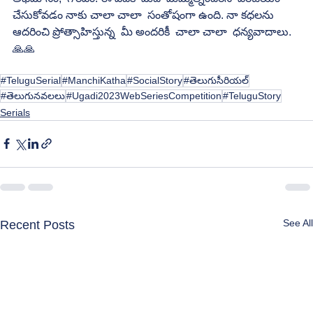
చేసుకోవడం నాకు చాలా చాలా  సంతోషంగా ఉంది. నా కధలను  
ఆదరించి ప్రోత్సాహిస్తున్న  మీ అందరికీ  చాలా చాలా  ధన్యవాదాలు.
🙏🙏
#TeluguSerial
#ManchiKatha
#SocialStory
#తెలుగుసీరియల్
#తెలుగునవలలు
#Ugadi2023WebSeriesCompetition
#TeluguStory
Serials
See All
Recent Posts