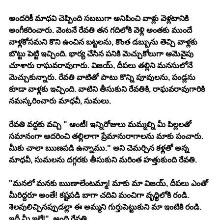
అందరికీ మాధవి చెప్పింది సబబుగా అనిపించి వాళ్లు వెళ్లటానికి 
అంగీకరించారు. వెంటనే రేవతి తన గదిలోకి వెళ్లి అంతకు ముందే 
వాళ్లకోసమని కొని ఉంచిన బట్టలను, కొంత డబ్బును తెచ్చి వాళ్లకు 
బొట్టు పెట్టి ఇచ్చింది. భార్య చేసిన పనికి మెచ్చుకోలుగా ఆమెవైపు 
చూశారు రాఘవరావుగారు. విజయ్, దీపలు తల్లిని మనసులోనే 
మెచ్చుకున్నారు. రేవతి వాటితో పాటు కొన్ని పూవులను, పండ్లను 
కూడా వాళ్లకు ఇచ్చింది. వాటిని తీసుకుని రేవతికి, రాఘవరావుగారికి 
నమస్కరించారు మాధవీ, సుమలు. 
రేవతి వద్దకు వచ్చి " ఆంటీ! ఇన్నిరోజులు మమ్మల్ని మీ పిల్లలతో 
సమానంగా ఆదరించి తల్లిలాగా ప్రేమానురాగాలను మాకు పంచారు. 
మీకు చాలా ఋణపడి ఉన్నాము." అని చెమర్చిన కళ్లతో అన్న 
మాధవీ, సుమలను దగ్గరకు తీసుకుని మరింత హత్తుకుంది రేవతి. 
"మనలో మనకు ఋణాలేంటమ్మా! మాకు మా విజయ్, దీపలు ఎంతో 
మీరిద్దరూ అంతే! కష్టపడి బాగా చదివి మంచిగా వృధ్ధిలోకి రండి. 
శెలవులిచ్చినప్పుడల్లా ఈ అమ్మని గుర్తుపెట్టుకుని మా ఇంటికి రండి. 
ఇదీ మీ ఇల్లే!". అంది రేవతి. 