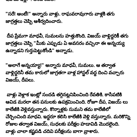
"సరే! ఆంటీ!" అన్నారు వాళ్లు. రాఘవరావుగారు వాళ్లకి తగు 
జాగ్రత్తలు చెప్పి ఆశీర్వదించారు. 
 దీప ప్రేమగా మాధవీ, సుమలను హత్తుకొంది. విజయ్ వాళ్లిద్దరికీ తగు 
జాగ్రత్తలు చెప్పి "మీకు ఎప్పుడు ఏ అవసరం వచ్చినా ఈ అన్నయ్య 
ఉన్నాడని గుర్తుపెట్టుకోండి" అన్నాడు.
"అలాగే అన్నయ్యా!" అన్నారు మాధవీ, సుమలు. ఆ తర్వాత 
వాళ్లిద్దరినీ తమ కారులో జాగ్రతగా వాళ్ల హాస్టల్ వద్ద దించి వచ్చారు 
విజయ్, దీపలు. 
 వాళ్లు వెళ్లాక ఇంట్లో సందడి తగ్గినట్లనిపించింది రేవతికి. కాసేపటికి 
ఆవిడ మరలా తన పనులకు ఉపక్రమించింది. రోజూ దీప, విజయ్ లు 
కాలేజీకి వెళ్లివస్తున్నారు. కొన్నాళ్లకు సుమని తమ కాలేజీలో 
చేర్చించింది మాధవి. ఇద్దరూ కలిసి కాలేజీకి వెళ్లి వస్తున్నారు. మరికొన్ని 
రోజుల తర్వాత విజయ్, సుధలకు పరీక్షల హడావిడి మొదలైంది. 
వాళ్లు చాలా కష్టపడి చదివి పరీక్షలను బాగా వ్రాశారు. 