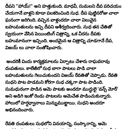
దీపని "హాయ్!" అని హత్తుకుంది. మాధవీ, సుమలని దీప పరిచయం 
చేయగానే వాళ్లని కూడా పలకరించింది సుధ. దీప పుట్టినరోజు చాలా 
ఘనంగా జరిగింది. వచ్చిన వాళ్లందరూ చాలా విలువైన 
బహుమతులను ఇచ్చి దీపని ఆశీర్వదించారు. సుధ తన చేతితో 
స్వయంగా వేసిన పెయింటింగ్ చిత్రాన్ని, ఒక చీరను దీపకు 
బహుమానంగా ఇచ్చింది. అందమైన ఆ చిత్రాన్ని చూడగానే దీప, 
విజయ్ లు చాలా సంతోషించారు. 
 అందరికీ విందు కార్యక్రమాలను ఏర్పాటు చేశారు రాఘవరావు 
దంపతులు. కాలేజీలో సుధ బాగా పాటలు పాడి చాలా 
బహుమతులను గెలుచుకుందని విజయ్ రేవతితో చెప్పాడు. రేవతి 
సుధని పాట పాడమని కోరగా సుధ చక్కగా పాట పాడింది. 
సుమధురంగా పాడిన ఆమె పాటకు అందరూ ముగ్ధులై 'వన్స్ మోర్' 
అని అడిగి ఇంకో రెండు పాటలను ఆమెచేత పాడించుకున్నారు. 
హాలులో హర్షధ్వానాలు మిన్నుముట్టాయి. సుధని అందరూ 
అభినందించారు. 
రేవతి దంపతులు సుధలోని వినయాన్ని, సంస్కారాన్ని, ఆమె 