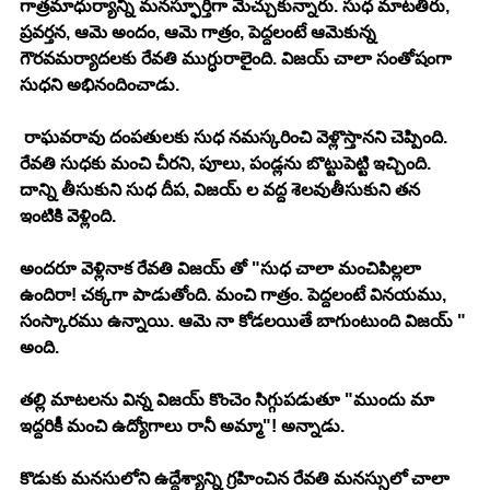
గాత్రమాధుర్యాన్ని మనస్ఫూర్తిగా మెచ్చుకున్నారు. సుధ మాటతీరు, 
ప్రవర్తన, ఆమె అందం, ఆమె గాత్రం, పెద్దలంటే ఆమెకున్న 
గౌరవమర్యాదలకు రేవతి ముగ్ధురాలైంది. విజయ్ చాలా సంతోషంగా 
సుధని అభినందించాడు. 
 రాఘవరావు దంపతులకు సుధ నమస్కరించి వెళ్లొస్తానని చెప్పింది. 
రేవతి సుధకు మంచి చీరని, పూలు, పండ్లను బొట్టుపెట్టి ఇచ్చింది. 
దాన్ని తీసుకుని సుధ దీప, విజయ్ ల వద్ద శెలవుతీసుకుని తన 
ఇంటికి వెళ్లింది. 
అందరూ వెళ్లినాక రేవతి విజయ్ తో "సుధ చాలా మంచిపిల్లలా 
ఉందిరా! చక్కగా పాడుతోంది. మంచి గాత్రం. పెద్దలంటే వినయము, 
సంస్కారము ఉన్నాయి. ఆమె నా కోడలయితే బాగుంటుంది విజయ్ " 
అంది.
తల్లి మాటలను విన్న విజయ్ కొంచెం సిగ్గుపడుతూ "ముందు మా 
ఇద్దరికీ మంచి ఉద్యోగాలు రానీ అమ్మా"! అన్నాడు. 
కొడుకు మనసులోని ఉద్దేశ్యాన్ని గ్రహించిన రేవతి మనస్సులో చాలా 