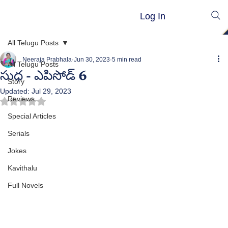
Log In
All Telugu Posts
Neeraja Prabhala
Jun 30, 2023
5 min read
All Telugu Posts
సుధ - ఎపిసోడ్ 6
Story
Updated:
Jul 29, 2023
Reviews
Rated NaN out of 5 stars.
Special Articles
Serials
Jokes
Kavithalu
Full Novels