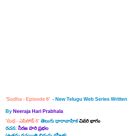
'Sudha - Episode 6' 
 - New Telugu Web Series Written 
By 
Neeraja Hari Prabhala
'సుధ - ఎపిసోడ్ 6' 
తెలుగు ధారావాహిక 
చివరి భాగం
రచన: 
నీరజ హరి ప్రభల
(ఉత్తమ రచయిత్రి బిరుదు గ్రహీత)