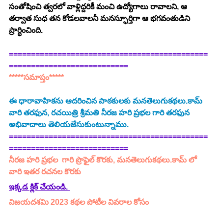
సంతోషించి త్వరలో వాళ్లిద్దరికీ మంచి ఉద్యోగాలు రావాలని, ఆ 
తర్వాత సుధ తన కోడలవాలనీ మనస్ఫూర్తిగా ఆ భగవంతుడిని 
ప్రార్ధించింది.
=============================================
===========================
*****సమాప్తం*****
ఈ ధారావాహికను ఆదరించిన పాఠకులకు మనతెలుగుకథలు.కామ్ 
వారి తరఫున, రచయిత్రి శ్రీమతి నీరజ హరి ప్రభల గారి తరఫున 
అభివాదాలు తెలియజేసుకుంటున్నాము. 
=============================================
===========================
నీరజ హరి ప్రభల  గారి ప్రొఫైల్ కొరకు, మనతెలుగుకథలు.కామ్ లో 
వారి ఇతర రచనల కొరకు
ఇక్కడ క్లిక్ చేయండి. 
విజయదశమి 2023 కథల పోటీల వివరాల కోసం