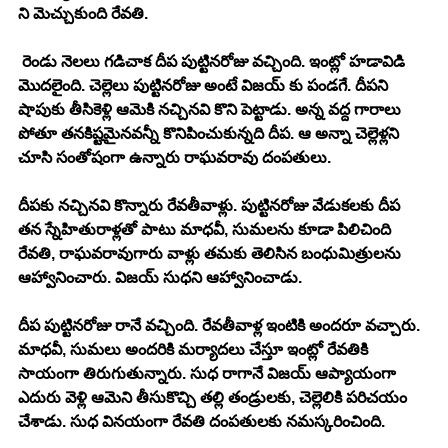
ని మెచ్చుకుంది రేవతి. 
 రెండు నెలలు గడిచాక దీప పుట్టినరోజు వచ్చింది. ఇంట్లో హడావిడి 
మొదలైంది. చెల్లెలు పుట్టినరోజు అంటే విజయ్ కు పండగే. దీపని 
షాపుకు తీసికెళ్లి ఆమెకి నచ్చినవి కొని పెట్టాడు. అన్న వద్ద గారాలు 
పోతూ తనకిష్టమైనవన్నీ కొనిపించుకున్నది దీప. ఆ అన్నా చెల్లెళ్లని 
చూసి సంతోషంగా ఉన్నారు రాఘవరావు దంపతులు. 
దీపకు నచ్చినవి కొన్నారు రేవతీవాళ్లు. పుట్టినరోజు వేడుకలకు దీప 
తన స్నేహితురాళ్లతో పాటు మాధవీ, సుమలను కూడా పిలిచింది 
రేవతి, రాఘవరావుగారు వాళ్లు తమకు తెలిసిన బంధుమిత్రులను 
ఆహ్వానించారు. విజయ్ సుధని ఆహ్వానించాడు. 
దీప పుట్టినరోజు రానే వచ్చింది. రేవతీవాళ్ల ఇంటికి అందరూ వచ్చారు. 
మాధవీ, సుమలు అందరికి మర్యాదలు చేస్తూ ఇంట్లో రేవతికి 
సాయంగా తిరుగుతున్నారు. సుధ రాగానే విజయ్ ఆప్యాయంగా 
ఎదురు వెళ్లి ఆమెని తీసుకొచ్చి తల్లి తండ్రులకు, చెల్లెలికి పరిచయం 
చేశాడు. సుధ వినయంగా రేవతి దంపతులకు నమస్కరించింది. 