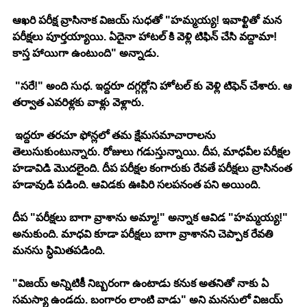
ఆఖరి పరీక్ష వ్రాసినాక విజయ్ సుధతో "హమ్మయ్య! ఇవాళ్టితో మన 
పరీక్షలు పూర్తయ్యాయి. ఏదైనా హాటల్ కి వెళ్లి టిఫిన్ చేసి వద్దామా! 
కాస్త హాయిగా ఉంటుంది" అన్నాడు.
 "సరే!" అంది సుధ. ఇద్దరూ దగ్గర్లోని హోటల్ కు వెళ్లి టిఫెన్ చేశారు. ఆ 
తర్వాత ఎవరిళ్లకు వాళ్లు వెళ్లారు. 
 ఇద్దరూ తరచూ ఫోన్లలో తమ క్షేమసమాచారాలను 
తెలుసుకుంటున్నారు. రోజులు గడుస్తున్నాయి. దీప, మాధవీల పరీక్షల 
హడావిడి మొదలైంది. దీప పరీక్షల కంగారుకు రేవతే పరీక్షలు వ్రాసినంత 
హడావుడి పడింది. ఆవిడకు ఊపిరి సలపనంత పని అయింది. 
దీప "పరీక్షలు బాగా వ్రాశాను అమ్మా!" అన్నాక ఆవిడ "హమ్మయ్య!" 
అనుకుంది. మాధవి కూడా పరీక్షలు బాగా వ్రాశానని చెప్పాక రేవతి 
మనసు స్ధిమితపడింది. 
"విజయ్ అన్నిటికీ నిబ్బరంగా ఉంటాడు కనుక అతనితో నాకు ఏ 
సమస్యా ఉండదు. బంగారం లాంటి వాడు" అని మనసులో విజయ్ 