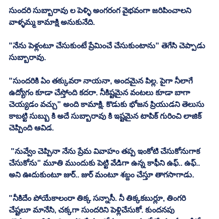
సుందరి సుబ్బారావు ల పెళ్ళి అంగరంగ వైభవంగా జరిపించాలని 
వాళ్ళమ్మ కామాక్షి అనుకునేది. 
"నేను పెళ్లంటూ చేసుకుంటే ప్రేమించే చేసుకుంటాను" తెగేసి చెప్పాడు 
సుబ్బారావు. 
"సుందరికి ఏం తక్కువరా నాయనా, అందమైన పిల్ల. పైగా నీలాగే 
ఉద్యోగం కూడా చేస్తోంది కదరా. నీకిష్టమైన వంటలు కూడా బాగా 
చెయ్యడం వచ్చు" అంది కామాక్షి. కొడుకు భోజన ప్రియుడని తెలుసు 
కాబట్టి సుబ్బు కి అదే సుబ్బారావు కి ఇష్టమైన టాపిక్ గురించి లాజిక్ 
చెప్పింది ఆవిడ. 
 "నువ్వేం చెప్పినా నేను ప్రేమ వివాహం తప్ప ఇంకోటి చేసుకోనుగాక 
చేసుకోను" మూతి ముందుకు పెట్టి వేడిగా ఉన్న కాఫీని ఉఫ్.. ఉఫ్.. 
అని ఊదుకుంటూ జుర్.. జుర్ మంటూ శబ్దం చేస్తూ తాగసాగాడు. 
"నీకిదేం పోయేకాలంరా తిక్క సన్నాసీ. నీ తిక్కకబుర్లూ, తింగరి 
చేష్టలూ మానేసి, చక్కగా సుందరిని పెళ్లిచేసుకో. కుందనపు 