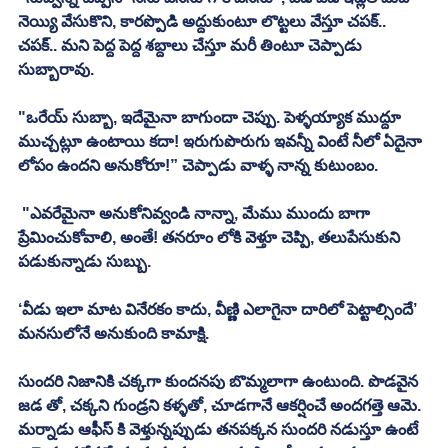
నెయ్యి వేసుకొని, కారప్పొడి అద్దుకుంటూ లొట్టలు వేస్తూ చపక్.. 
చపక్.. మని పెద్ద పెద్ద శబ్దాలు చేస్తూ మరీ తింటూ చెప్పాడు 
సుబ్బారావు. 
"ఒరేయ్ సుబ్బా, ఇదేమైనా బాగుందా చెప్పు. పెళ్ళయ్యాక ముద్దూ 
ముచ్చట్లూ ఉంటాయి కదా! ఇరుగుపొరుగు ఇవన్నీ వింటే నీలో ఏదైనా 
లోపం ఉందని అనుకోరూ!” చెప్పాడు వాళ్ళ నాన్న కుటుంబం. 
 "ఎవరేమైనా అనుకోనివ్వండి నాన్నా, మేము ముందు బాగా 
ప్రేమించుకోవాలి, అంతే! తనరూం లోకి వెళ్తూ చెప్పి, తలుపేసుకుని 
పడుకున్నాడు సుబ్బు. 
‘వీడు ఇలా మాట వినేరకం కాదు, వీణ్ణి ఎలాగైనా దారిలో పెట్టాల్సిందే’ 
మనసులోనే అనుకుంది కామాక్షి. 
సుందరి నిజానికి చక్కగా కుందనపు బొమ్మలాగా ఉంటుంది. పొడవైన 
జడ తో, చక్కని గుండ్రని కళ్ళతో, చూడగానే ఆకర్షించే అందగత్తె ఆమె. 
మర్నాడు ఆఫీస్ కి వెళ్తున్నప్పుడు తనపక్కన సుందరి నడుస్తూ ఉంటే 