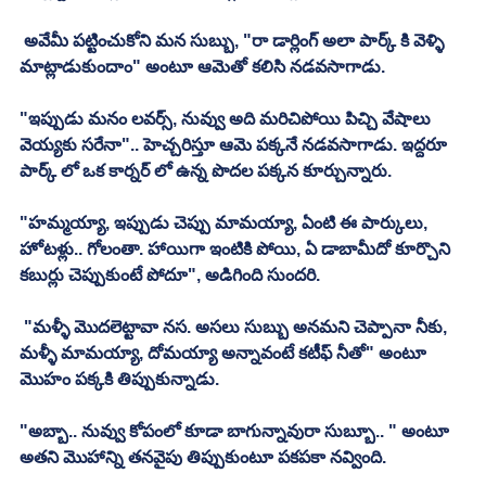
 అవేమీ పట్టించుకోని మన సుబ్బు, "రా డార్లింగ్ అలా పార్క్ కి వెళ్ళి 
మాట్లాడుకుందాం" అంటూ ఆమెతో కలిసి నడవసాగాడు. 
"ఇప్పుడు మనం లవర్స్, నువ్వు అది మరిచిపోయి పిచ్చి వేషాలు 
వెయ్యకు సరేనా".. హెచ్చరిస్తూ ఆమె పక్కనే నడవసాగాడు. ఇద్దరూ 
పార్క్ లో ఒక కార్నర్ లో ఉన్న పొదల పక్కన కూర్చున్నారు. 
"హమ్మయ్యా, ఇప్పుడు చెప్పు మామయ్యా, ఏంటి ఈ పార్కులు, 
హోటళ్లు.. గోలంతా. హాయిగా ఇంటికి పోయి, ఏ డాబామీదో కూర్చొని 
కబుర్లు చెప్పుకుంటే పోదూ", అడిగింది సుందరి. 
 "మళ్ళీ మొదలెట్టావా నస. అసలు సుబ్బు అనమని చెప్పానా నీకు, 
మళ్ళీ మామయ్యా, దోమయ్యా అన్నావంటే కటీఫ్ నీతో" అంటూ 
మొహం పక్కకి తిప్పుకున్నాడు. 
"అబ్బా.. నువ్వు కోపంలో కూడా బాగున్నావురా సుబ్బూ.. " అంటూ 
అతని మొహాన్ని తనవైపు తిప్పుకుంటూ పకపకా నవ్వింది. 