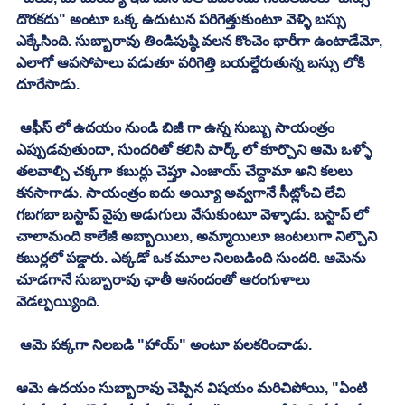
దొరకదు" అంటూ ఒక్క ఉదుటున పరిగెత్తుకుంటూ వెళ్ళి బస్సు 
ఎక్కేసింది. సుబ్బారావు తిండిపుష్ఠి వలన కొంచెం భారీగా ఉంటాడేమో, 
ఎలాగో ఆపసోపాలు పడుతూ పరిగెత్తి బయల్దేరుతున్న బస్సు లోకి 
దూరేసాడు. 
 ఆఫీస్ లో ఉదయం నుండి బిజీ గా ఉన్న సుబ్బు సాయంత్రం 
ఎప్పుడవుతుందా, సుందరితో కలిసి పార్క్ లో కూర్చొని ఆమె ఒళ్ళో 
తలవాల్చి చక్కగా కబుర్లు చెప్తూ ఎంజాయ్ చేద్దామా అని కలలు 
కనసాగాడు. సాయంత్రం ఐదు అయ్యీ అవ్వగానే సీట్లోంచి లేచి 
గబగబా బస్టాప్ వైపు అడుగులు వేసుకుంటూ వెళ్ళాడు. బస్టాప్ లో 
చాలామంది కాలేజీ అబ్బాయిలు, అమ్మాయిలూ జంటలుగా నిల్చొని 
కబుర్లలో పడ్డారు. ఎక్కడో ఒక మూల నిలబడింది సుందరి. ఆమెను 
చూడగానే సుబ్బారావు ఛాతీ ఆనందంతో ఆరంగుళాలు 
వెడల్పయ్యింది. 
 ఆమె పక్కగా నిలబడి "హాయ్" అంటూ పలకరించాడు. 
ఆమె ఉదయం సుబ్బారావు చెప్పిన విషయం మరిచిపోయి, "ఏంటి 