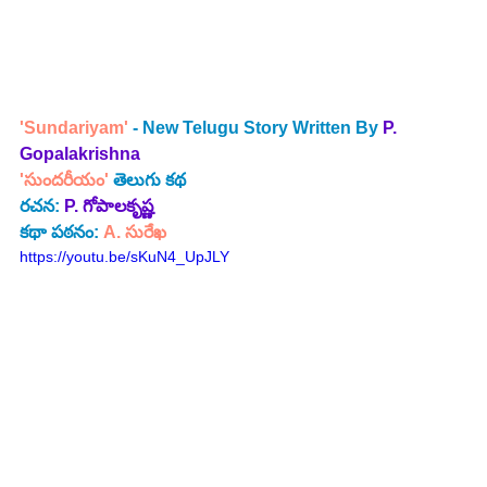
'Sundariyam' 
- New Telugu Story Written By 
P. 
Gopalakrishna
'సుందరీయం' 
తెలుగు కథ
రచన: 
P. గోపాలకృష్ణ 
కథా పఠనం:
 A. సురేఖ
https://youtu.be/sKuN4_UpJLY