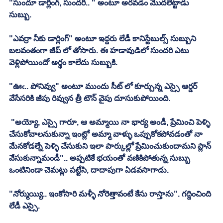
"సుందూ డార్లింగ్, సుందరీ.. " అంటూ అరవడం మొదలెట్టాడు 
సుబ్బు. 
"ఎవర్రా నీకు డార్లింగ్" అంటూ ఇద్దరు లేడీ కానిస్టేబుల్స్ సుబ్బుని 
బలవంతంగా జీప్ లో తోసారు. ఈ హడావుడిలో సుందరి ఎటు 
వెళ్లిపోయిందో అర్థం కాలేదు సుబ్బుకి. 
"ఊఁ.. పోనివ్వు" అంటూ ముందు సీట్ లో కూర్చున్న ఎస్సై ఆర్డర్ 
వేసేసరికి జీపు రివ్వున త్రీ టౌన్ వైపు దూసుకుపోయింది. 
 "అయ్యో, ఎస్సై గారూ, ఆ అమ్మాయి నా భార్య అండీ, ప్రేమించి పెళ్ళి 
చేసుకోవాలనుకున్నా ఇంట్లో అమ్మా వాళ్ళు ఒప్పుకోకపోవడంతో నా 
మేనకోడల్నే పెళ్ళి చేసుకుని ఇలా పార్కుల్లో ప్రేమించుకుందామని ప్లాన్ 
వేసుకున్నామండీ".. అప్పటికే భయంతో వణికిపోతున్న సుబ్బు 
ఒంటినిండా చెమట్లు పట్టేసి, దాదాపుగా ఏడవసాగాడు. 
"నోర్ముయ్యి.. ఇంకోసారి మళ్ళీ నోరెత్తావంటే కేసు రాస్తాను". గద్దించింది 
లేడీ ఎస్సై. 