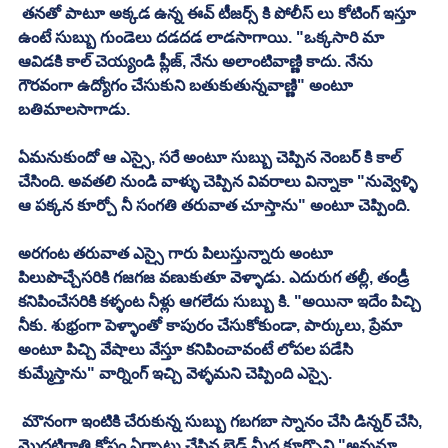
 తనతో పాటూ అక్కడ ఉన్న ఈవ్ టీజర్స్ కి పోలీస్ లు కోటింగ్ ఇస్తూ 
ఉంటే సుబ్బు గుండెలు దడదడ లాడసాగాయి. "ఒక్కసారి మా 
ఆవిడకి కాల్ చెయ్యండి ప్లీజ్, నేను అలాంటివాణ్ణి కాదు. నేను 
గౌరవంగా ఉద్యోగం చేసుకుని బతుకుతున్నవాణ్ణి" అంటూ 
బతిమాలసాగాడు. 
ఏమనుకుందో ఆ ఎస్సై, సరే అంటూ సుబ్బు చెప్పిన నెంబర్ కి కాల్ 
చేసింది. అవతలి నుండి వాళ్ళు చెప్పిన వివరాలు విన్నాకా "నువ్వెళ్ళి 
ఆ పక్కన కూర్చో నీ సంగతి తరువాత చూస్తాను" అంటూ చెప్పింది. 
అరగంట తరువాత ఎస్సై గారు పిలుస్తున్నారు అంటూ 
పిలుపొచ్చేసరికి గజగజ వణుకుతూ వెళ్ళాడు. ఎదురుగ తల్లీ, తండ్రీ 
కనిపించేసరికి కళ్ళంట నీళ్లు ఆగలేదు సుబ్బు కి. "అయినా ఇదేం పిచ్చి 
నీకు. శుభ్రంగా పెళ్ళాంతో కాపురం చేసుకోకుండా, పార్కులు, ప్రేమా 
అంటూ పిచ్చి వేషాలు వేస్తూ కనిపించావంటే లోపల పడేసి 
కుమ్మేస్తాను" వార్నింగ్ ఇచ్చి వెళ్ళమని చెప్పింది ఎస్సై.
 మౌనంగా ఇంటికి చేరుకున్న సుబ్బు గబగబా స్నానం చేసి డిన్నర్ చేసి, 
మొదటిరాత్రి కోసం ఏర్పాటు చేసిన బెడ్ మీద కూర్చొని "అవునూ, 