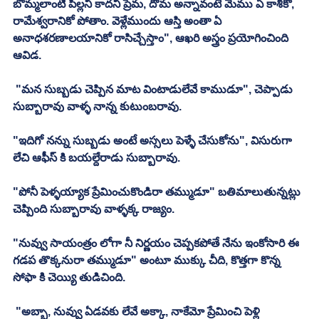
బొమ్మలాంటి పిల్లని కాదని ప్రేమ, దోమ అన్నావంటే మేము ఏ కాశీకో, 
రామేశ్వరానికో పోతాం. వెళ్లేముందు ఆస్తి అంతా ఏ 
అనాధశరణాలయానికో రాసిచ్చేస్తాం", ఆఖరి అస్త్రం ప్రయోగించింది 
ఆవిడ. 
 "మన సుబ్బడు చెప్పిన మాట వింటాడులేవే కాముడూ", చెప్పాడు 
సుబ్బారావు వాళ్ళ నాన్న కుటుంబరావు. 
"ఇదిగో నన్ను సుబ్బడు అంటే అస్సలు పెళ్ళే చేసుకోను", విసురుగా 
లేచి ఆఫీస్ కి బయల్దేరాడు సుబ్బారావు. 
"పోనీ పెళ్ళయ్యాక ప్రేమించుకొండిరా తమ్ముడూ" బతిమాలుతున్నట్లు 
చెప్పింది సుబ్బారావు వాళ్ళక్క రాజ్యం. 
"నువ్వు సాయంత్రం లోగా నీ నిర్ణయం చెప్పకపోతే నేను ఇంకోసారి ఈ 
గడప తొక్కనురా తమ్ముడూ" అంటూ ముక్కు చీది, కొత్తగా కొన్న 
సోఫా కి చెయ్యి తుడిచింది. 
 "అబ్బా, నువ్వు ఏడవకు లేవే అక్కా, నాకేమో ప్రేమించి పెళ్లి 