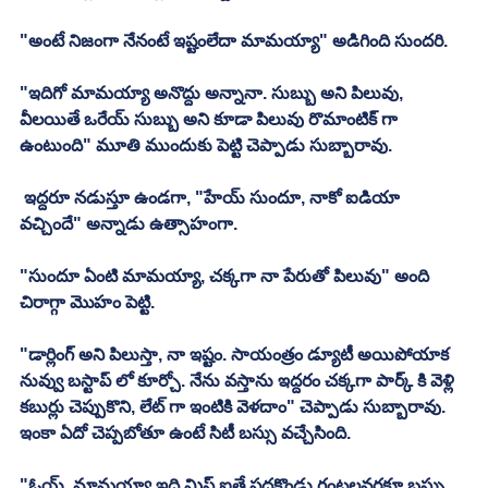
"అంటే నిజంగా నేనంటే ఇష్టంలేదా మామయ్యా" అడిగింది సుందరి. 
"ఇదిగో మామయ్యా అనొద్దు అన్నానా. సుబ్బు అని పిలువు, 
వీలయితే ఒరేయ్ సుబ్బు అని కూడా పిలువు రొమాంటిక్ గా 
ఉంటుంది" మూతి ముందుకు పెట్టి చెప్పాడు సుబ్బారావు. 
 ఇద్దరూ నడుస్తూ ఉండగా, "హేయ్ సుందూ, నాకో ఐడియా 
వచ్చిందే" అన్నాడు ఉత్సాహంగా. 
"సుందూ ఏంటి మామయ్యా, చక్కగా నా పేరుతో పిలువు" అంది 
చిరాగ్గా మొహం పెట్టి. 
"డార్లింగ్ అని పిలుస్తా, నా ఇష్టం. సాయంత్రం డ్యూటీ అయిపోయాక 
నువ్వు బస్టాప్ లో కూర్చో. నేను వస్తాను ఇద్దరం చక్కగా పార్క్ కి వెళ్లి 
కబుర్లు చెప్పుకొని, లేట్ గా ఇంటికి వెళదాం" చెప్పాడు సుబ్బారావు. 
ఇంకా ఏదో చెప్పబోతూ ఉంటే సిటీ బస్సు వచ్చేసింది. 
"ఓయ్, మామయ్యా ఇది మిస్ ఐతే పదకొండు గంటలవరకూ బస్సు 