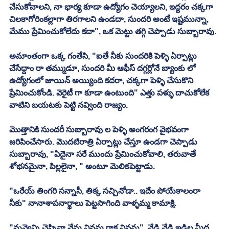
చేసుకోవాలని, నా భార్య కూడా ఉద్యోగం చెయ్యాలని, ఇద్దరం చక్కగా 
చిలకాగోరింకల్లాగా తిరగాలని ఉండదా, సుందరి అంటే ఇష్టమున్నా, 
మేము ప్రేమించుకోలేదు కదా", ఒక మెట్టు తగ్గి చెప్పాడు సుబ్బారావు. 
అమాంతంగా ఒక్క గంతేసి, "ఐతే నీకు సుందరికి పెళ్ళి ఏర్పాట్లు 
చేసేద్దాం రా తమ్ముడూ, సుందరి మీ ఆఫీస్ దగ్గర్లోనే బ్యాంకు లో 
ఉద్యోగంలో జాయిన్ అయ్యింది కదరా, చక్కగా పెళ్ళి చేసుకొని 
ప్రేమించుకోండి. వెరైటీ గా కూడా ఉంటుంది" ఎత్తు పళ్ళు దాచుకోలేక 
వాటిని బయటకు పెట్టి నవ్వింది రాజ్యం. 
మొత్తానికి సుందరీ సుబ్బారావు ల పెళ్ళి అంగరంగ వైభవంగా 
జరిపించేసారు. మొదటిరాత్రి ఏర్పాట్లు చేస్తూ ఉండగా చెప్పాడు 
సుబ్బారావు, "ఏదైనా సరే ముందు ప్రేమించుకోవాలి, తరువాతే 
శోభనమైనా, పిల్లలైనా, " అంటూ మెలికపెట్టాడు. 
"ఒరేయ్ తింగరి సన్నాసీ, తిక్క సచ్చినోడా.. ఇదేం పోయేకాలంరా 
నీకు" నానాశాపనార్థాలు పెట్టసాగింది వాళ్ళమ్మ కామాక్షి. 
"నువ్వెన్ని చెప్పినా నేను వినను గాక వినను", వేడి వేడి ఇడ్లిల మీద 