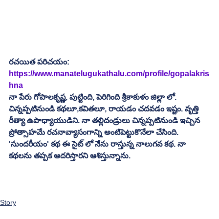
రచయిత పరిచయం:
https://www.manatelugukathalu.com/profile/gopalakris
hna
నా పేరు గోపాలకృష్ణ. పుట్టింది, పెరిగింది శ్రీకాకుళం జిల్లా లో. 
చిన్నప్పటినుండి కథలూ,కవితలూ, రాయడం చదవడం ఇష్టం. వృత్తి 
రీత్యా ఉపాధ్యాయుడిని. నా తల్లిదండ్రులు చిన్నప్పటినుండి ఇచ్చిన 
ప్రోత్సాహమే రచనావ్యాసంగాన్ని అంటిపెట్టుకొనేలా చేసింది. 
'సుందరీయం' కథ ఈ సైట్ లో నేను రాస్తున్న నాలుగవ కథ. నా 
కథలను తప్పక ఆదరిస్తారని ఆశిస్తున్నాను.
Story