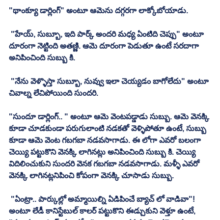
"థాంక్యూ డార్లింగ్" అంటూ ఆమెను దగ్గరగా లాక్కోబోయాడు.
 "హేయ్, సుబ్బూ, ఇది పార్క్ అందరి మధ్య ఏంటిది చెప్పు" అంటూ 
దూరంగా నెట్టింది అతణ్ణి. ఆమె దూరంగా పెడుతూ ఉంటే సరదాగా 
అనిపించింది సుబ్బు కి. 
 "నేను వెళ్ళొస్తా సుబ్బూ, నువ్వు ఇలా చెయ్యడం బాగోలేదు" అంటూ 
చివాల్న లేచిపోయింది సుందరి. 
"సుందూ డార్లింగ్.. " అంటూ ఆమె వెంటపడ్డాడు సుబ్బు. ఆమె వెనక్కి 
కూడా చూడకుండా పరుగులాంటి నడకతో వెళ్ళిపోతూ ఉంటే, సుబ్బు 
కూడా ఆమె వెంట గబగబా నడవసాగాడు. ఈ లోగా ఎవరో బలంగా 
చెయ్యి పట్టుకొని వెనక్కి లాగినట్లు అనిపించింది సుబ్బు కి. చెయ్యి 
విదిలించుకుని సుందరి వెనక గబగబా నడవసాగాడు. మళ్ళీ ఎవరో 
వెనక్కి లాగినట్లనిపించి కోపంగా వెనక్కి చూసాడు సుబ్బు. 
 "ఏంట్రా.. పార్కుల్లో అమ్మాయిల్ని ఏడిపించే బ్యాచ్ లో వాడివా"! 
అంటూ లేడీ కానిస్టేబుల్ కాలర్ పట్టుకొని ఈడ్చుకుని వెళ్తూ ఉంటే, 