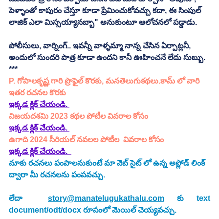
పెళ్ళాంతో కాపురం చేస్తూ కూడా ప్రేమించుకోవచ్చు కదా, ఈ సింపుల్ 
లాజిక్ ఎలా మిస్సయ్యానబ్బా" అనుకుంటూ ఆలోచనలో పడ్డాడు. 
పోలీసులు, వార్నింగ్.. ఇవన్నీ వాళ్ళమ్మా నాన్న చేసిన ఏర్పాట్లనీ, 
అందులో సుందరి పాత్ర కూడా ఉందని కానీ ఊహించనే లేదు సుబ్బు. 
***
P. గోపాలకృష్ణ గారి ప్రొఫైల్ కొరకు, మనతెలుగుకథలు.కామ్ లో వారి 
ఇతర రచనల కొరకు 
ఇక్కడ క్లిక్ చేయండి. 
విజయదశమి 2023 కథల పోటీల వివరాల కోసం
ఇక్కడ క్లిక్ చేయండి.
ఉగాది 2024 సీరియల్ నవలల పోటీల  వివరాల కోసం 
ఇక్కడ క్లిక్ చేయండి. 
మాకు రచనలు పంపాలనుకుంటే మా వెబ్ సైట్ లో ఉన్న అప్లోడ్ లింక్ 
ద్వారా మీ రచనలను పంపవచ్చు.
లేదా  
story@manatelugukathalu.com
 కు text 
document/odt/docx రూపంలో మెయిల్ చెయ్యవచ్చు.