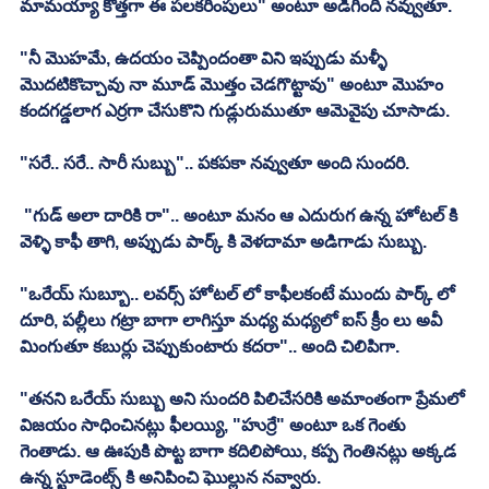
మామయ్యా కొత్తగా ఈ పలకరింపులు" అంటూ అడిగింది నవ్వుతూ. 
"నీ మొహమే, ఉదయం చెప్పిందంతా విని ఇప్పుడు మళ్ళీ 
మొదటికొచ్చావు నా మూడ్ మొత్తం చెడగొట్టావు" అంటూ మొహం 
కందగడ్డలాగ ఎర్రగా చేసుకొని గుడ్లురుముతూ ఆమెవైపు చూసాడు. 
"సరే.. సరే.. సారీ సుబ్బు".. పకపకా నవ్వుతూ అంది సుందరి. 
 "గుడ్ అలా దారికి రా".. అంటూ మనం ఆ ఎదురుగ ఉన్న హోటల్ కి 
వెళ్ళి కాఫీ తాగి, అప్పుడు పార్క్ కి వెళదామా అడిగాడు సుబ్బు. 
"ఒరేయ్ సుబ్బూ.. లవర్స్ హోటల్ లో కాఫీలకంటే ముందు పార్క్ లో 
దూరి, పల్లీలు గట్రా బాగా లాగిస్తూ మధ్య మధ్యలో ఐస్ క్రీం లు అవీ 
మింగుతూ కబుర్లు చెప్పుకుంటారు కదరా".. అంది చిలిపిగా. 
"తనని ఒరేయ్ సుబ్బు అని సుందరి పిలిచేసరికి అమాంతంగా ప్రేమలో 
విజయం సాధించినట్లు ఫీలయ్యి, "హుర్రే" అంటూ ఒక గెంతు 
గెంతాడు. ఆ ఊపుకి పొట్ట బాగా కదిలిపోయి, కప్ప గెంతినట్లు అక్కడ 
ఉన్న స్టూడెంట్స్ కి అనిపించి ఘొల్లున నవ్వారు. 