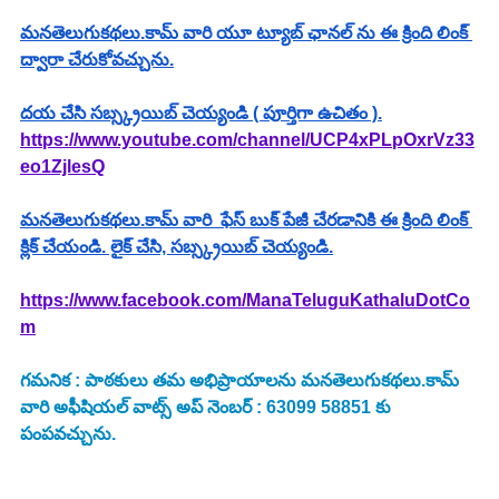
మనతెలుగుకథలు.కామ్ వారి యూ ట్యూబ్ ఛానల్ ను ఈ క్రింది లింక్ 
ద్వారా చేరుకోవచ్చును.
దయ చేసి సబ్స్క్రయిబ్ చెయ్యండి ( పూర్తిగా ఉచితం ).
https://www.youtube.com/channel/UCP4xPLpOxrVz33
eo1ZjlesQ
మనతెలుగుకథలు.కామ్ వారి  ఫేస్ బుక్ పేజీ చేరడానికి ఈ క్రింది లింక్ 
క్లిక్ చేయండి. లైక్ చేసి, సబ్స్క్రయిబ్ చెయ్యండి.
https://www.facebook.com/ManaTeluguKathaluDotCo
m
గమనిక : పాఠకులు తమ అభిప్రాయాలను మనతెలుగుకథలు.కామ్ 
వారి అఫీషియల్ వాట్స్ అప్ నెంబర్ : 63099 58851 కు 
పంపవచ్చును.