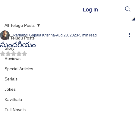
Log In
All Telugu Posts
Parnandi Gopala Krishna
Aug 28, 2023
5 min read
All Telugu Posts
సుందరీయం
Story
Rated NaN out of 5 stars.
Reviews
Special Articles
Serials
Jokes
Kavithalu
Full Novels