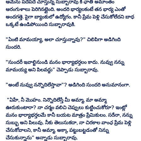
ఆమెను పదేపదే చూస్తున్న సుబ్బారావు కి ఛాతీ అమాంతం 
ఆరంగుళాలు పెరిగినట్లైంది. అందరి భార్యలకంటే తన భార్య ఎంతో 
అందగత్తె. పైగా బ్యాంకులో ఉద్యోగం. కానీ ప్రేమ పెళ్లి చేసుకోలేదని బాధ 
ఒక్కటే ఉండిపోయింది సుబ్బారావుకి. 
"ఏంటి మామయ్యా, అలా చూస్తున్నావు?" చిలిపిగా అడిగింది 
సుందరి. 
"సుందరీ ఇవాల్టినుండి మనం భార్యాభర్తలం కాదు. నువ్వు నన్ను 
మామయ్య అని పిలవద్దు" చెప్పాడు సుబ్బారావు. 
"అంటే నువ్వు నన్నొదిలేస్తావా"? అడిగింది సుందరి అనుమానంగా. 
 "ఏహే, నీ మొహం. నిన్నొదిలేస్తే మీ అమ్మా, మా అమ్మా 
ఊరుకుంటారా? నా చర్మం వలిచి చెప్పులు కుట్టించుకోరూ? ఇంట్లో 
మనం భార్యాభర్తలమే కానీ బయట మాత్రం ప్రేమికులం. సరేనా, నన్ను 
సుబ్బు అని పిలువు. నీకు తెలుసుకదా, నా చిరకాల వాంఛ ప్రేమ పెళ్లి 
చేసుకోవాలని, కానీ అమ్మా, అక్కా పట్టుబట్టడంతో నిన్ను 
చేసుకున్నాను" అన్నాడు సుబ్బారావు. 