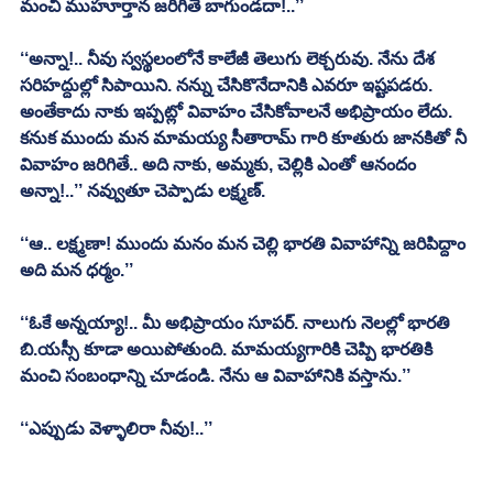
మంచి ముహూర్తాన జరిగితే బాగుండదా!..’’
‘‘అన్నా!.. నీవు స్వస్థలంలోనే కాలేజీ తెలుగు లెక్చరువు. నేను దేశ 
సరిహద్దుల్లో సిపాయిని. నన్ను చేసికొనేదానికి ఎవరూ ఇష్టపడరు. 
అంతేకాదు నాకు ఇప్పట్లో వివాహం చేసికోవాలనే అభిప్రాయం లేదు. 
కనుక ముందు మన మామయ్య సీతారామ్‌ గారి కూతురు జానకితో నీ 
వివాహం జరిగితే.. అది నాకు, అమ్మకు, చెల్లికి ఎంతో ఆనందం 
అన్నా!..’’ నవ్వుతూ చెప్పాడు లక్ష్మణ్‌.
‘‘ఆ.. లక్ష్మణా! ముందు మనం మన చెల్లి భారతి వివాహాన్ని జరిపిద్దాం 
అది మన ధర్మం.’’
‘‘ఓకే అన్నయ్యా!.. మీ అభిప్రాయం సూపర్‌. నాలుగు నెలల్లో భారతి 
బి.యస్సీ కూడా అయిపోతుంది. మామయ్యగారికి చెప్పి భారతికి 
మంచి సంబంధాన్ని చూడండి. నేను ఆ వివాహానికి వస్తాను.’’
‘‘ఎప్పుడు వెళ్ళాలిరా నీవు!..’’