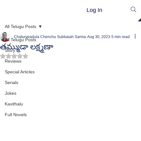
Log In
All Telugu Posts
Chaturveadula Chenchu Subbaiah Sarma
Aug 30, 2023
5 min read
All Telugu Posts
తమ్ముడా లక్ష్మణా
Story
Rated NaN out of 5 stars.
Reviews
Special Articles
Serials
Jokes
Kavithalu
Full Novels