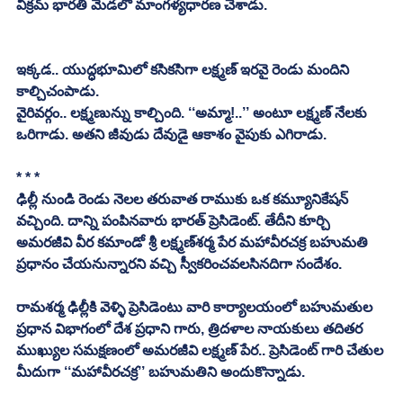
విక్రమ్‌ భారతి మెడలో మాంగళ్యధారణ చేశాడు.	
ఇక్కడ.. యుద్ధభూమిలో కసికసిగా లక్ష్మణ్‌ ఇరవై రెండు మందిని 
కాల్చిచంపాడు.
వైరివర్గం.. లక్ష్మణున్ను కాల్చింది. ‘‘అమ్మా!..’’ అంటూ లక్ష్మణ్‌ నేలకు 
ఒరిగాడు. అతని జీవుడు దేవుడై ఆకాశం వైపుకు ఎగిరాడు.
* * *
ఢిల్లీ నుండి రెండు నెలల తరువాత రాముకు ఒక కమ్యూనికేషన్‌ 
వచ్చింది. దాన్ని పంపినవారు భారత్‌ ప్రెసిడెంట్‌. తేదీని కూర్చి 
అమరజీవి వీర కమాండో శ్రీ లక్ష్మణ్‌శర్మ పేర మహావీరచక్ర బహుమతి 
ప్రధానం చేయనున్నారని వచ్చి స్వీకరించవలసినదిగా సందేశం.
రామశర్మ ఢిల్లీకి వెళ్ళి ప్రెసిడెంటు వారి కార్యాలయంలో బహుమతుల 
ప్రధాన విభాగంలో దేశ ప్రధాని గారు, త్రిదళాల నాయకులు తదితర 
ముఖ్యుల సమక్షణంలో అమరజీవి లక్ష్మణ్‌ పేర.. ప్రెసిడెంట్‌ గారి చేతుల 
మీదుగా ‘‘మహావీరచక్ర’’ బహుమతిని అందుకొన్నాడు.