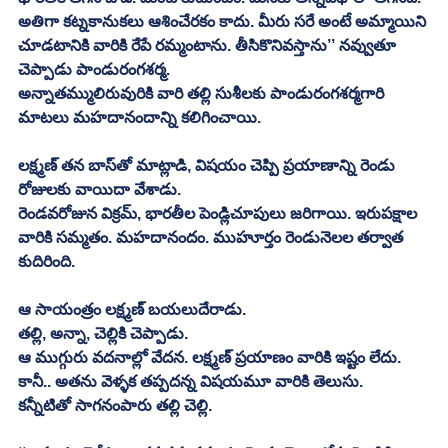
అతిగా కట్నకానుకలు ఆశించేరకం కాదు. మీరు సరే అంటే అమ్మాయిని 
చూడటానికి వారికి రేపే రమ్మంటాను. తీసికొనివస్తాను’’ నవ్వుతూ 
చెప్పాడు పాండురంగశర్మ.
అన్నాతమ్ములిరువురికి వారి తల్లి సుశీలకు పాండురంగశర్మగారి 
మాటలు మహదానందాన్ని కలిగించాయి.
లక్ష్మణ్‌ తన బాస్‌తో మాట్లాడి, విషయం చెప్పి ప్రయాణాన్ని రెండు 
రోజులకు వాయిదా వేశాడు.
రెండవరోజున విక్రమ్‌, భారతీల పెండ్లిచూపులు జరిగాయి. ఇరుపక్షాల 
వారికి సమ్మతం. మహదానందం. ముహూర్తం రెండునెలల తర్వాత 
కుదిరింది. 
ఆ సాయంత్రం లక్ష్మణ్‌ బయలుదేరాడు.
తల్లి, అన్నా, చెల్లికి చెప్పాడు.
ఆ ముగ్గురు వదనాల్లో వేదన. లక్ష్మణ్‌ ప్రయాణం వారికి ఇష్టం లేదు. 
కానీ.. అతను వెళ్ళక తప్పదన్న విషయమూ వారికి తెలుసు.
కన్నీటితో సాగనంపారు తల్లి చెల్లి.