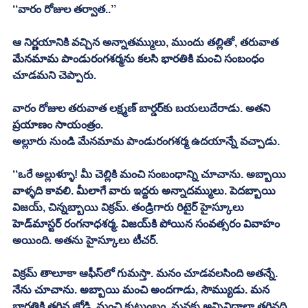
‘‘వారం రోజుల తర్వాత..’’
ఆ నిర్ణయానికి వచ్చిన అన్నాతమ్ములు, ముందు తల్లితో, తరువాత 
మేనమామ పాండురంగశర్మను కలసి భారతికి మంచి సంబంధం 
చూడమని చెప్పారు.
వారం రోజుల తరువాత లక్ష్మణ్‌ బార్డర్‌కు బయలుదేరాడు. అతని 
ప్రయాణం సాయంత్రం.
అల్లూరు నుండి మేనమామ పాండురంగశర్మ ఉదయాన్నే వచ్చాడు. 
‘‘ఒరే అల్లుళ్ళూ! మీ చెల్లికి మంచి సంబంధాన్ని చూచాను. అబ్బాయి 
వాళ్ళది కావలి. మీలాగే వారు ఇద్దరు అన్నాదమ్ములు. పెదబ్బాయి 
విజయ్‌, చిన్నబ్బాయి విక్రమ్‌. తండ్రిగారు రిటైర్‌ హైస్కూలు 
హెడ్‌మాస్టర్‌ రంగనాధశర్మ. విజయ్‌కి పోయిన సంవత్సరం వివాహం 
అయింది. అతను హైస్కూలు టీచర్‌. 
విక్రమ్‌ తాలూకా ఆఫీస్‌లో గుమస్తా. మనం చూడవలసింది అతన్నే. 
నేను చూచాను. అబ్బాయి మంచి అందగాడు, సౌమ్యుడు. మన 
భారతికి తగిన జోడి. మంచి కుటుంబం. మనకు అన్నివిధాలా తగినది. 