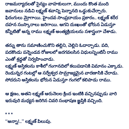
రాజమర్యాదలతో సైన్యం వాహకులుగా, ముందు కొంత మంది 
జవానులు నడిచి లక్ష్మణ్‌ శవాన్ని పెన్నానది ఒడ్డుకుచేర్చారు.
ఫిరంగులు మ్రోగాయి. హైందవ సాంప్రదాయం ప్రకారం.. లక్ష్మణ్‌ శరీర 
దహన సంస్కారాలు జరిగాయి. ఆగని దుఃఖంతో భోరున ఏడుస్తూ 
కన్నీటితో అన్న రాము లక్ష్మణ్‌ అంత్యక్రియలను సశాస్త్రంగా చేశాడు.
తన్ను తాను సమాణించుకొని తల్లిని, చెల్లిని ఓదార్చాడు. పది, 
పదకొండు పన్నెండవ రోజులలో జరగవలసిన విధులన్నింటినీ రాము 
ఎంతో శ్రద్ధతో నిర్వహించాడు. 
లక్ష్మణ్‌ అస్తికలను కాశీలో గంగానదిలో కలుపడానికి విమానం ఎక్కాడు.
రెండున్నర గంటల్లో ఆ సర్వేశ్వర సామ్రాజ్యమైన వారణాసికి చేరాడు. 
సోదరుని అస్తికలను భోరున ఏడుస్తూ గంగలో కలిపాడు రాము. 
ఆ క్షణం, అతని లక్ష్మణ్‌ ఆరునెలల క్రింద ఇంటికి వచ్చినప్పుడు వారి 
ఇరువురి మధ్యన జరిగిన చివరి సంభాషణ జ్ఞప్తికి వచ్చింది. 
* * *
‘‘అన్నా!..’’ లక్ష్మణ్‌ పిలుపు.