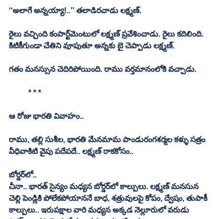
‘‘అలాగే అన్నయ్యా!..’’ తలాడిరచాడు లక్ష్మణ్‌.
రైలు వచ్చింది కంపార్ట్‌మెంటులో లక్ష్మణ్‌ ప్రవేశించాడు. రైలు కదిలింది. 
కిటికీగుండా చేతిని వూపుతూ అన్నకు బై చెప్పాడు లక్ష్మణ్‌.
గతం మనస్సున చెదిరిపోయింది. రాము వర్తమానంలోకి వచ్చాడు.
	* * *
ఆ రోజు భారతి వివాహం..
రాము, తల్లి సుశీల, భారతి మేనమామ పాండురంగశర్మల కళ్ళు సత్రం 
వీధివాకిటి వైపు పదేపదే.. లక్ష్మణ్‌ రాకకోసం.. 
బోర్డర్‌లో..
చీనా.. భారత్‌ సైన్యం మధ్యన బోర్డర్‌లో కాల్పులు. లక్ష్మణ్‌ మనసున 
చెల్లి పెండ్లికి పోలేకపోయాననే బాధ, శత్రువులపై కోపం, ద్వేషం, తుపాకీ 
కాల్పులు.. ఇరుపక్షాల వారి మధ్యన అక్కడ నెల్లూరులో వరుడు 