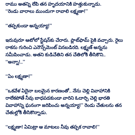
రాము అతన్ని లేపి తన హృదయానికి హత్తుకున్నాడు.	
‘‘రెండు వారాలు ముందుగా రావాలి లక్ష్మణా!’’
‘‘తప్పకుండా అన్నయ్యా!’’
ఇరువురూ ఆటోలో స్టేషన్‌కు చేరారు. ప్లాట్‌ఫామ్‌ పైకి వచ్చారు. రైలు 
రాకను గురించి ఎనౌన్స్‌మెంట్‌ వినబడిరది. లక్ష్మణ్‌ అన్నను 
సమీపించాడు. అతని కుడిచేతిని తన చేతిలోకి తీసికొని..
‘‘అన్నా!..’’
‘‘ఏం లక్ష్మణా!’’
‘‘ఒకవేళ ఏదైనా బలమైన కారణంతో.. నేను చెల్లి వివాహానికి 
రాలేకపోతే నీవు బాధపడకుండా వారిని ఓదార్చి చెల్లి భారతి 
వివాహాన్ని ఘనంగా జరిపించు అన్నయ్యా!’’ రెండు చేతులను తన 
చేతుల్లోకి తీసికొన్నాడు.
‘‘లక్ష్మణా! ఏమిట్రా ఆ మాటలు నీవు తప్పక రావాలి!’’