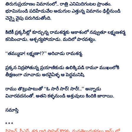
తిరుగుప్రయాణం విమానంలో.. రాత్రి ఎనిమిదిగంటల ప్రాంతం. 
భూమినుండి పదిహేడువేల అడుగుల ఎత్తున్న విమానం ఢిల్లీనుండి 
చెన్నై వైపు పరుగిడుతోంది. 
కిటికీ ప్రక్కసీట్లో కూర్చున్న రామశర్మకు ఆకాశంలో నవ్వుతూ లక్ష్మణశర్మ 
కనిపించాడు. ఆశ్చర్యపోయాడు. మదిలో పారవశ్యం.
‘‘తమ్ముడా! లక్ష్మణా!?’’ అరిచాడు రామశర్మ.
ప్రక్కన నిద్రపోతున్న ప్రయాణికుడు ఉలిక్కిపడి రామూ ముఖంలోకి 
తీక్షణంగా చూచాడు అరవైఏళ్ళ ఆ పెద్దమనిషి.
రాము తొట్రుపాటుతో ‘‘ఓ సారీ సార్‌! సారీ!..’’ అన్నాడు 
విచారవదనంతో. అతని కళ్ళనుండి అశ్రువులు కిందికి జారాయి. 
సమాప్తి
* * * 
సిహెచ్. సీఎస్. శర్మ గారి ప్రొఫైల్ కొరకు, మనతెలుగుకథలు.కామ్ లో 