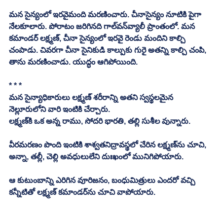
మన సైన్యంలో ఇరవైమంది మరణించారు. చీనాసైన్యం నూటికి పైగా 
నేలకూలారు. పోరాటం జరిగినది గాల్‌వన్‌వ్యాలీ ప్రాంతంలో. మన 
కమాండర్‌ లక్ష్మణ్, చీనా సైన్యంలో ఇరవై రెండు మందిని కాల్చి 
చంపాడు. చివరగా చీనా సైనికుడి కాల్పుకు గురై అతన్ని కాల్చి చంపి, 
తాను మరణించాడు. యుద్ధం ఆగిపోయింది.
* * *
మన సైన్యాధికారులు లక్ష్మణ్‌ శరీరాన్ని అతని స్వస్థలమైన 
నెల్లూరులోని వారి ఇంటికి చేర్చారు. 
లక్ష్మణ్‌కి ఒక అన్న రాము, సోదరి భారతి, తల్లి సుశీల వున్నారు.
వీరమరణం పొంది ఇంటికి శాశ్వతనిద్రావస్థలో చేరిన లక్ష్మణ్‌ను చూచి, 
అన్నా, తల్లీ, చెల్లి అవధులులేని దుఃఖంలో మునిగిపోయారు.
ఆ కుటుంబాన్ని ఎరిగిన వూరిజనం, బంధుమిత్రులు ఎందరో వచ్చి 
కన్నీటితో లక్ష్మణ్‌ కమాండర్‌ను చూచి వాపోయారు.