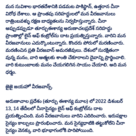
మన సువిశాల భారతదేశానికి పడమట పాకిస్థాన్‌, ఉత్తరాన చీనా 
విరోధ దేశాలు. ఆ ప్రాంతపు సరిహద్దులలో మన వీరజవానులు 
రాత్రింబవళ్ళు రక్షణ బాధ్యతలను నిర్వహిస్తున్నారు. చీనా 
అప్పుడప్పుడూ తూర్పుఈశాన్య అరుణాచలప్రదేశ్‌ సరిహద్దు 
ప్రాంతాల్లో లైన్‌ ఆఫ్‌ కంట్రోల్‌ను దాట ప్రయత్నిస్తున్నారు. వారిని మన 
వీరజవానులు ఎదుర్కొంటున్నారు. కొందరు పోరులో మరణించారు. 
మరణించిన ప్రతి వీరజవాన్‌ అమరజీవులు. దేశంలో సురక్షితంగా 
వున్న మనం, వారి ఆత్మలకు శాంతి చేకూరాలని దైవాన్ని ప్రార్థించాలి. 
వారి కుటుంబాలకు మనం చేయగలిగిన సాయం చేయాలి. అది మన 
ధర్మం. 
జైజై జయహో వీరజవాన్స్‌.
అరుణాచాల ప్రదేశం (తూర్పు ఈశాన్య మూల) లో 2022 డిశంబర్‌ 
13, 14 తేదీలలో చీనాసైన్యం లైన్‌ ఆఫ్‌ కంట్రోల్‌ను దాట 
ప్రయత్నించింది. మన వీరజవానులు వారిని ఎదిరించారు. ఇరుపక్షాల 
సైన్యం కాల్పులు ప్రారంభించారు. మన సైన్యధాటికి తట్టుకోలేని చీనా 
సైన్యం వెనక్కు వారి భూభాగంలోకి పారిపోయింది.