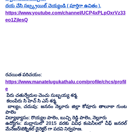
దయ చేసి సబ్స్క్రయిబ్ చెయ్యండి ( పూర్తిగా ఉచితం ).
https://www.youtube.com/channel/UCP4xPLpOxrVz33
eo1ZjlesQ
రచయిత పరిచయం:
https://www.manatelugukathalu.com/profile/chcs/profil
e
 పేరు చతుర్వేదుల చెంచు సుబ్బయ్య శర్మ.
 కలంపేరు సి హెచ్ సి ఎస్ శర్మ.
 బాల్యం, చదువు: జననం నెల్లూరు జిల్లా కోవూరు తాలూకా గుంట 
పాలెం 
విద్యాభ్యాసం: రొయ్యల పాలెం, బుచ్చి రెడ్డి పాలెం, నెల్లూరు
ఉద్యోగం: మద్రాసులో 2015 వరకు వివిధ కంపెనీలలో చీఫ్ జనరల్ 
మేనేజర్/టెక్నికల్ డైరెక్టర్ గా పదవి నిర్వహణ.