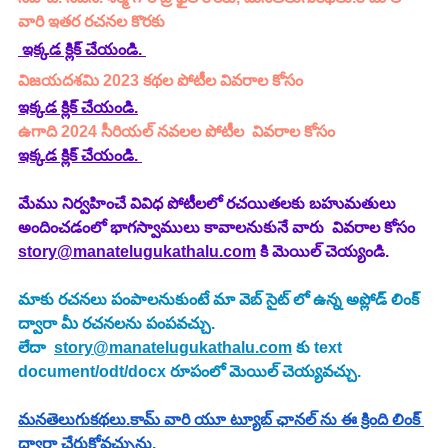
వారి ఇతర రచనల కొరకు 
 ఇక్కడ క్లిక్ చేయండి. 
విజయదశమి 2023 కథల పోటీల వివరాల కోసం 
ఇక్కడ క్లిక్ చేయండి.
ఉగాది 2024 సీరియల్ నవలల పోటీల  వివరాల కోసం 
ఇక్కడ క్లిక్ చేయండి. 
మేము నిర్వహించే వివిధ పోటీలలో రచయితలకు బహుమతులు 
అందించడంలో భాగస్వాములు కావాలనుకునే వారు  వివరాల కోసం 
story@manatelugukathalu.com
 కి మెయిల్ చెయ్యండి.
మాకు రచనలు పంపాలనుకుంటే మా వెబ్ సైట్ లో ఉన్న అప్లోడ్ లింక్ 
ద్వారా మీ రచనలను పంపవచ్చు.
లేదా  
story@manatelugukathalu.com
 కు text 
document/odt/docx రూపంలో మెయిల్ చెయ్యవచ్చు.
మనతెలుగుకథలు.కామ్ వారి యూ ట్యూబ్ ఛానల్ ను ఈ క్రింది లింక్ 
ద్వారా చేరుకోవచ్చును.