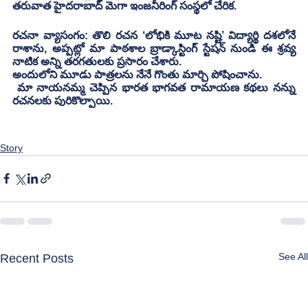
తరువాత హైదరాబాద్ మెగా ఇంజనీరింగ్ సంస్థలో చేరిక.
రచనా వ్యాసంగం: తొలి రచన ‘లోభికి మూట నష్టి’ విద్యార్థి దశలోనే 
రాశాను, అప్పట్లో మా పాఠశాల బ్రాడ్కాస్టింగ్ స్టేషన్ నుండి ఈ శ్రవ్య 
నాటిక అన్ని తరగతులకు ప్రసారం చేశారు.
అందులోని మూడు పాత్రలను నేనే గొంతు మార్చి పోషించాను.
 మా నాయనమ్మ చెప్పిన భారత భాగవత రామాయణ కథలు నన్ను 
రచనలకు పురికొల్పాయి.
Story
See All
Recent Posts