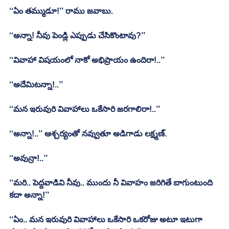
‘‘ఏం తమ్ముడూ!’’ రాము జవాబు.
‘‘అన్నా! నీవు పెండ్లి ఎప్పుడు చేసికొంటావు?’’
‘‘వివాహా విషయంలో నాకో అభిప్రాయం ఉందిరా!..’’
‘‘అదేమిటన్నా!..’’
‘‘మన ఇరువురి వివాహాలు ఒకేసారి జరగాలిరా!..’’
‘‘అన్నా!..’’ ఆశ్చర్యంతో నవ్వుతూ అడిగాడు లక్ష్మణ్‌.
‘‘అవున్రా!..’’
‘‘మరి.. పెద్దవాడివి నీవు.. ముందు నీ వివాహం జరిగితే బాగుంటుంది 
కదా అన్నా!’’
‘‘ఏం.. మన ఇరువురి వివాహాలు ఒకేసారి ఒకరోజు అటూ ఇటుగా 