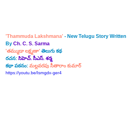
'Thammuda Lakshmana'
 - New Telugu Story Written 
By 
Ch. C. S. Sarma
'తమ్ముడా లక్ష్మణా' 
తెలుగు కథ
రచన: 
సిహెచ్. సీఎస్. శర్మ
కథా పఠనం:
 మల్లవరపు సీతారాం కుమార్
https://youtu.be/Ismgdx-ger4