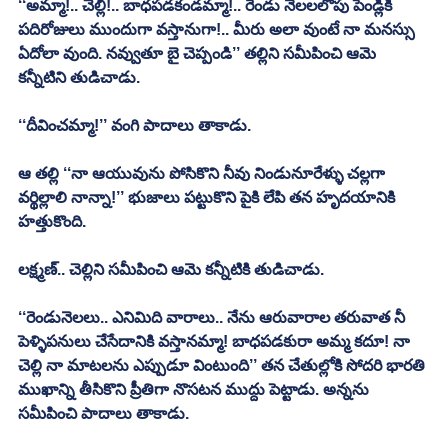
‘‘అమ్మా!.. చెల్లీ!.. బాధపడకండమ్మా!.. రెండు నెలలలోపు పెండ్లికి 
పదిరోజులు ముందుగా వస్తానుగా!.. మీరు అలా వుంటే నా మనస్సు 
ఏదోలా వుంది. నవ్వుతూ బై చెప్పండి’’ తల్లిని సమీపించి ఆమె 
కన్నీటిని తుడిచాడు.
‘‘దీవించమ్మా!’’ వంగి పాదాలు తాకాడు.
ఆ తల్లి ‘‘నా ఆయువును పోసికొని నీవు నిండునూరేళ్ళు చల్లగా 
వర్థిల్లాలి నాన్నా!’’ భుజాలు పట్టుకొని పైకి లేపి తన హృదయానికి 
హత్తుకొంది.
లక్ష్మణ్‌.. చెల్లిని సమీపించి ఆమె కన్నీటికి తుడిచాడు.
‘‘రెండునెలలు.. ఎనిమిది వారాలు.. నేను ఆరువారాల తరువాత నీ 
పెళ్ళిపనులు చేసేదానికి వస్తానమ్మా! బాధపడకురా అమ్మ కదూ! నా 
చెల్లి నా మాటలను ఎప్పుడూ వింటుంది’’ తన చేతుల్లోకి సోదరి భారతి 
ముఖాన్ని తీసికొని ప్రీతిగా నొసటన ముద్దు పెట్టాడు. అన్నను 
సమీపించి పాదాలు తాకాడు.