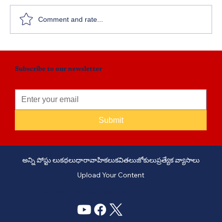
Comment and rate...
Subscribe to our newsletter
Submit
అన్ని పోస్టు లు
కథలు
ధారావాహికలు
కవితలు
జోకులు
ప్రత్యేక వ్యాసాలు
Upload Your Content
PHONE: +91 6309958851 - EMAIL:
story@manatelugukathalu.com