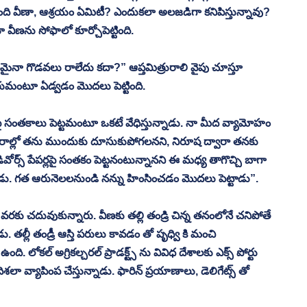
ంది వీణా, ఆశ్రయం ఏమిటీ? ఎందుకలా అలజడిగా కనిపిస్తున్నావు? 
ణను సోఫాలో కూర్చోపెట్టింది.
ఏమైనా గొడవలు రాలేదు కదా?” ఆప్తమిత్రురాలి వైపు చూస్తూ 
రుమంటూ ఏడ్వడం మొదలు పెట్టింది. 
లపై సంతకాలు పెట్టమంటూ ఒకటే వేధిస్తున్నాడు. నా మీద వ్యామోహం 
యవహారాల్లో తను ముందుకు దూసుకుపోగలనని, నిరూష ద్వారా తనకు 
ోర్స్ పేపర్లపై సంతకం పెట్టనంటున్నానని ఈ మధ్య తాగొచ్చి బాగా 
్నాడు. గత ఆరునెలలనుండి నన్ను హింసించడం మొదలు పెట్టాడు”.
్రీ వరకు చదువుకున్నారు. వీణకు తల్లి తండ్రి చిన్న తనంలోనే చనిపోతే 
తల్లీ తండ్రీ ఆస్తి పరులు కావడం తో పృధ్వి కి మంచి 
ంది. లోకల్ అగ్రికల్చరల్ ప్రాడక్ట్స్ ను వివిధ దేశాలకు ఎక్స్ పోర్టు 
 వ్యాపింప చేస్తున్నాడు. ఫారిన్ ప్రయాణాలు, డెలిగేట్స్ తో 