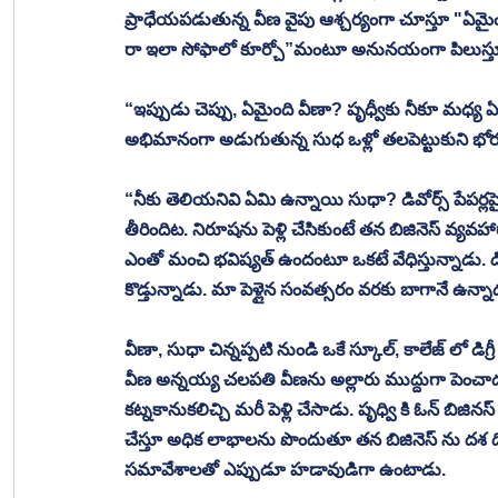
ప్రాధేయపడుతున్న వీణ వైపు ఆశ్చర్యంగా చూస్తూ "ఏమై
రా ఇలా సోఫాలో కూర్చో”మంటూ అనునయంగా పిలుస్తూ వీ
“ఇప్పుడు చెప్పు, ఏమైంది వీణా? పృధ్వీకు నీకూ మధ్య 
అభిమానంగా అడుగుతున్న సుధ ఒళ్లో తలపెట్టుకుని భో
“నీకు తెలియనివి ఏమి ఉన్నాయి సుధా? డివోర్స్ పేపర్
తీరిందిట. నిరూషను పెళ్లి చేసికుంటే తన బిజినెస్ వ్
ఎంతో మంచి భవిష్యత్ ఉందంటూ ఒకటే వేధిస్తున్నాడు. డివ
కొడ్తున్నాడు. మా పెళ్లైన సంవత్సరం వరకు బాగానే ఉన
వీణా, సుధా చిన్నప్పటి నుండి ఒకే స్కూల్, కాలేజ్ లో డిగ
వీణ అన్నయ్య చలపతి వీణను అల్లారు ముద్దుగా పెంచాడు. 
కట్నకానుకలిచ్చి మరీ పెళ్లి చేసాడు. పృధ్వి కి ఓన్ బిజినస్ ఉ
చేస్తూ అధిక లాభాలను పొందుతూ తన బిజినెస్ ను దశ దిశలా
సమావేశాలతో ఎప్పుడూ హడావుడిగా ఉంటాడు. 