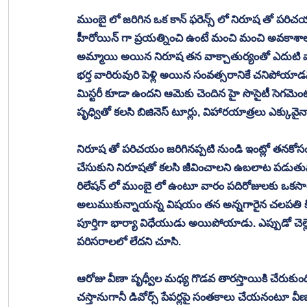
ముంబై లో జరిగిన ఒక కాన్ ఫరెన్స్ లో నిరూష తో పరిచయ
హీరోయిన్ గా ప్రయత్నించి ఉంటే మంచి మంచి అవకాశాలు
అమ్మాయి అయిన నిరూష తన వాక్చాతుర్యంతో ఎదుటి వార
భర్త వారిరువురి పెళ్లి అయిన సంవత్సరానికే చనిపోయా
మిస్టరీ కూడా ఉందని ఆమెకు చెందిన హై సొసైటీ సెగమెంట్
పృధ్వితో కలసి బిజినెస్ టూర్లు, విహారయాత్రలు ఎక్కువై
నిరూష తో పరిచయం జరిగినప్పటి నుండి ఇంట్లో తనకోసం
చేసుకుని నిరూషతో కలసి జీవించాలని ఉబలాట పడుతున్నా
రిలేషన్ లో ముంబై లో ఉంటూ వారం పదిరోజులకు ఒకసారి 
అలుముకున్నాయన్న విషయం తన అన్నగారైన చలపతి కి చ
పూర్తిగా భార్యా విధేయుడు అయిపోయాడు. ఎప్పుడో చెల్లెల
పరిసరాలలో లేదని చూసి. 
ఆరోజు వీణా పృధ్వీల మధ్య గొడవ తారస్తాయికి చేరుకుంది
చస్తానుగానీ డివోర్స్ పేపర్లపై సంతకాలు చేయనంటూ వీణ