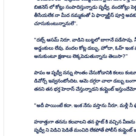
బిజినెస్ లో కోట్లు సంపాదిస్తున్నాడు పృధ్వీ. వందకోట్లు
తీసేయలేక నా మీద నమ్మకంతో ఏ ఫార్మాల్టీస్ పూర్తి అవకు
చూసుకుంటున్నానులే”. 
"దట్స్ ఆసమ్ నిరూ. వాడిని బుట్టలో బాగానే పడేసావు. నీ 
అడ్డంకులు లేవు. వందల కోట్ల డబ్బు, హోదా, ఓహ్ ఇంక మ
అనుకుంటూ క్షణాలు లెక్కపెడుతున్నాను తెలుసా?” 
పాపం ఆ పృధ్వీ నన్ను సొంతం చేసుకోడానికి కలలు కం
డివోర్స్ ఇవ్వనంటోందిట. ఆమె దగ్గరా చాలా డబ్బు బం
తనని తన భర్త హెరాస్ చేస్తున్నాడని కంప్లైంట్ ఇస్తుందేమ
"అదీ పాయింటే కదా. ఇంక నేను వస్తాను నీరూ. మళ్లీ నీ
హఠాత్తుగా తనను కలవాలని తన ఫ్లాట్ కి వచ్చిన వీణను చ
పృధ్వీ ని విడిచి పెడితే మంచిది లేకపోతే పోలీస్ కంప్లైంట్ ఇ