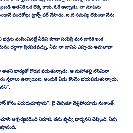
 పెట్టుబడి అతనికి ఒక లెక్క కాదు. ఓకే అన్నాడు. నా మాటను 
ండానే వందకోట్లు ట్రాన్స్ ఫర్ చేసాడు. ఐ.టి సమస్య లేకుండా నేను 
భర్తను పంపించినట్లే వీడిని కూడా పంపేస్తే మన దారికి ఇంక 
నం దర్జాగా స్తిరపడవచ్చు. నీవు నా దానివి ఎప్పుడు అవుతావా 
టూ అతని భార్యతో గొడవ పడుతున్నాడు. ఆ మహాతల్లి ససేమిరా 
గారం స్తలాలు ఉన్నాయిట. అందుకే వీడు కొంచెం భయపడుతున్నాడు. 
ోనని”. 
 ఫోన్ కోసం ఎదురుచూస్తాను". బై చెపుతూ వెళ్లిపోయాడు సుశాంత్. 
ూసి ఆశ్చర్యపడింది నిరూష. తను పృధ్వీ భార్యనని చెప్పింది. నీవు 
స్తానంది. 