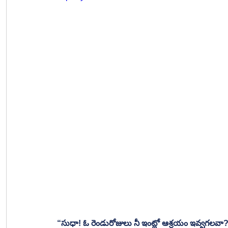
“సుధా! ఓ రెండురోజులు నీ ఇంట్లో ఆశ్రయం ఇవ్వగలవా?”