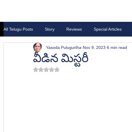
All Telugu Posts
Story
Reviews
Special Articles
Yasoda Pulugurtha
Nov 9, 2023
6 min read
వీడిన మిస్టరీ
Rated NaN out of 5 stars.