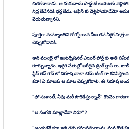
చితకబాదాడు. ఆ మరునాడు పొద్దుటే బయటకు వెళ్లి
నిద్ర లేచేసరికి భర్త లేడు. ఆఫీస్ కు వెళ్లిపోయాడేమో అనుకుం
వెడుతున్నానని. 
పూర్తిగా మనశ్శాంతిని కోల్పోయిన వీణ తన ఏకైక మిత్రు
చెప్పుకోడానికి. 
అది ముంబై లో ఇంటర్నేషనల్ ఎయిర్ పోర్ట్ కు అతి స
కూర్చున్నాడు. ఇద్దరి చేతుల్లో ఖరీదైన డ్రింక్ గ్లాస్ లు.
స్లీవ్ లెస్ గౌన్ లో నిరూష చాలా టెమ్ టింగ్ గా కనిపిస
కదా! ఏ మాటకు ఆ మాట చెప్పుకోవాలి. ఈ నిరూష అందర
"ఫో సుశాంత్, నీవు మరీ పొగిడేస్తున్నావ్” కొంచెం గార
"ఆ సంగతి మాట్లాడేవా నిరూ"? 
“అందుకనే కదా ఇక్కడకు రమ్మనమన్నాను. మన కొత్త బిజినెస