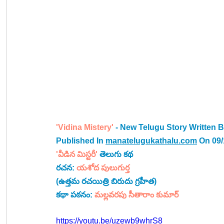
'Vidina Mistery'
 - New Telugu Story Written B
Published In 
manatelugukathalu.com
 On 09
'వీడిన మిస్టరీ' 
తెలుగు కథ
రచన: 
యశోద పులుగుర్త
(ఉత్తమ రచయిత్రి బిరుదు గ్రహీత)
కథా పఠనం: 
మల్లవరపు సీతారాం కుమార్
https://youtu.be/uzewb9whrS8