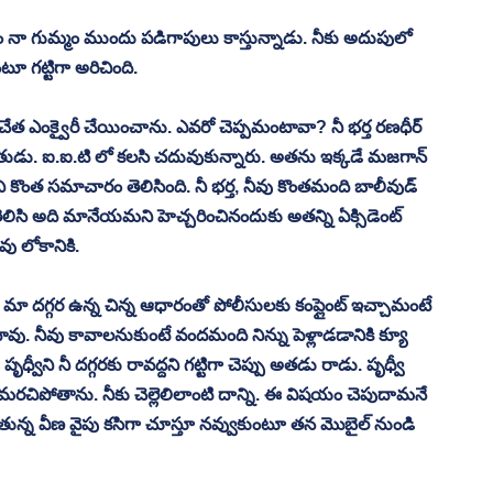
 కోసం నా గుమ్మం ముందు పడిగాపులు కాస్తున్నాడు. నీకు అదుపులో 
ూ గట్టిగా అరిచింది. 
ిచేత ఎంక్వైరీ చేయించాను. ఎవరో చెప్పమంటావా? నీ భర్త రణధీర్ 
్నేహితుడు. ఐ.ఐ.టి లో కలసి చదువుకున్నారు. అతను ఇక్కడే మజగాన్ 
ించి కొంత సమాచారం తెలిసింది. నీ భర్త, నీవు కొంతమంది బాలీవుడ్ 
ి తెలిసి అది మానేయమని హెచ్చరించినందుకు అతన్ని ఏక్సిడెంట్ 
ు లోకానికి.
మా దగ్గర ఉన్న చిన్న ఆధారంతో పోలీసులకు కంప్లైంట్ ఇచ్చామంటే 
ావు. నీవు కావాలనుకుంటే వందమంది నిన్ను పెళ్లాడడానికి క్యూ 
వీని నీ దగ్గరకు రావద్దని గట్టిగా చెప్పు అతడు రాడు. పృధ్వీ 
 మరచిపోతాను. నీకు చెల్లెలిలాంటి దాన్ని. ఈ విషయం చెపుదామనే 
ిపోతున్న వీణ వైపు కసిగా చూస్తూ నవ్వుకుంటూ తన మొబైల్ నుండి 