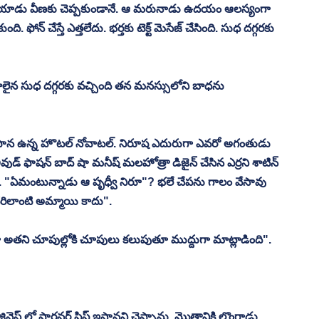
పోయాడు వీణకు చెప్పకుండానే. ఆ మరునాడు ఉదయం ఆలస్యంగా 
ది. ఫోన్ చేస్తే ఎత్తలేదు. భర్తకు టెక్ట్ మెసేజ్ చేసింది. సుధ దగ్గరకు 
రాలైన సుధ దగ్గరకు వచ్చింది తన మనస్సులోని బాధను 
మీపాన ఉన్న హొటల్ నోవాటల్. నిరూష ఎదురుగా ఎవరో అగంతుడు 
 బాలీవుడ్ ఫాషన్ బాద్ షా మనీష్ మలహోత్రా డిజైన్ చేసిన ఎర్రని శాటిన్ 
్తోంది. "ఏమంటున్నాడు ఆ పృధ్వీ నిరూ"? భలే చేపను గాలం వేసావు 
ిలాంటి అమ్మాయి కాదు". 
ంగా అతని చూపుల్లోకి చూపులు కలుపుతూ ముద్దుగా మాట్లాడింది". 
్ లో పార్టనర్ షిప్ ఇస్తానని చెప్పాను. మొత్తానికి లొంగాడు. 