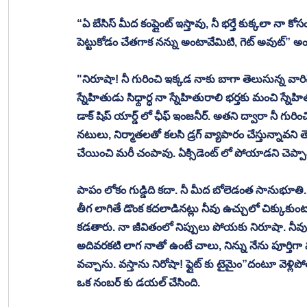
“ఏ బేసిస్ మీద కంప్లైంట్ ఇస్తావు, నీ భర్తే కుక్కలా నా
పెట్టుకోడం చేతగాక నన్ను అంటావేమిటి, గెట్ అవుట్” అంట
"నిరూషా! నీ గురించి ఇక్కడ నాకు బాగా తెలుసున్న వార
స్నేహితుడు సిధ్దార్ధ నా స్నేహితురాలి భర్తకు మంచి స
డాక్ షిప్ యార్డ్ లో ఛీఫ్ ఇంజనీర్. అతని ద్వారా నీ గుర
నటులు, నిర్మాతలతో కలసి డ్రగ్ వ్యాపారం చేస్తున్నావన
చేయించి మరీ చంపావు. ఏక్సిడెంట్ లో పోయాడని చెప్పావ
పాపం లోకం గుడ్డిది కదా. నీ మీద బోలెడంత సానుభూతి. 
తీగ లాగితే డొంక కదలాడినట్లు నీవు ఉచ్చులో చిక్కుకుంట
కడతారు. నా జీవితంలో నిప్పులు పోయకు నిరూషా. నీవు పృధ్
అదివరకటి లాగ నాతో ఉంటే చాలు, నిన్ను నేను పూర్తిగా
వచ్చాను. వస్తాను నిరోషా! ఫ్లైట్ కు టైమైం”దంటూ వెళ్ల
ఒక నంబర్ కు డయల్ చేసింది. 