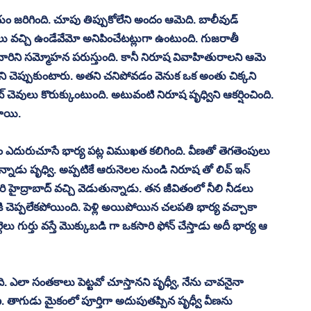
ం జరిగింది. చూపు తిప్పుకోలేని అందం ఆమెది. బాలీవుడ్ 
 వచ్చి ఉండేవేమో అనిపించేటట్లుగా ఉంటుంది. గుజరాతీ 
ిని సమ్మోహన పరుస్తుంది. కానీ నిరూష వివాహితురాలని ఆమె 
డని చెప్పుకుంటారు. అతని చనిపోవడం వెనుక ఒక అంతు చిక్కని 
 చెవులు కొరుక్కుంటుంది. అటువంటి నిరూష పృధ్విని ఆకర్షించింది. 
నాయి. 
 ఎదురుచూసే భార్య పట్ల విముఖత కలిగింది. వీణతో తెగతెంపులు 
డు పృధ్వి. అప్పటికే ఆరునెలల నుండి నిరూష తో లివ్ ఇన్ 
హైద్రాబాద్ వచ్చి వెడుతున్నాడు. తన జీవితంలో నీలి నీడలు 
ెప్పలేకపోయింది. పెళ్లి అయిపోయిన చలపతి భార్య వచ్చాకా 
ు గుర్తు వస్తే మొక్కుబడి గా ఒకసారి ఫోన్ చేస్తాడు అదీ భార్య ఆ 
. ఎలా సంతకాలు పెట్టవో చూస్తానని పృధ్వీ, నేను చావనైనా 
. తాగుడు మైకంలో పూర్తిగా అదుపుతప్పిన పృధ్వీ వీణను 