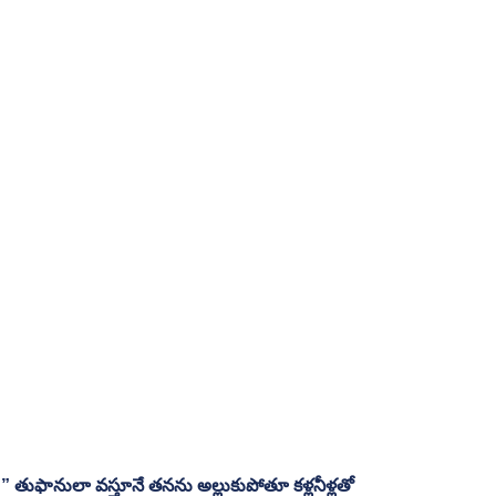
 తుఫానులా వస్తూనే తనను అల్లుకుపోతూ కళ్లనీళ్లతో 