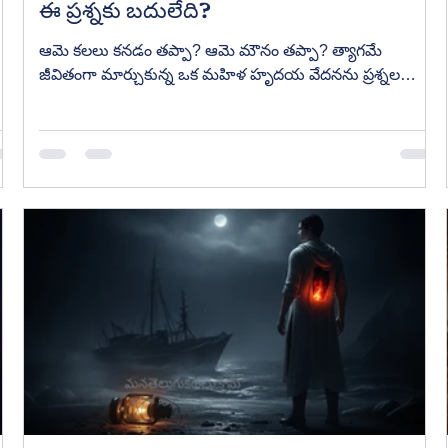
ఈ ప్రశ్నకు బదులేది?
ఆమె కలలు కనడం తప్పా? ఆమె మౌనం తప్పా? త్యాగమే
జీవితంగా మార్చుకున్న ఒక మహిళ హృదయ వేదనను ప్రశ్నల
రూపంలో నిలిపిన గాఢమైన తెలుగు గద్యకవిత.