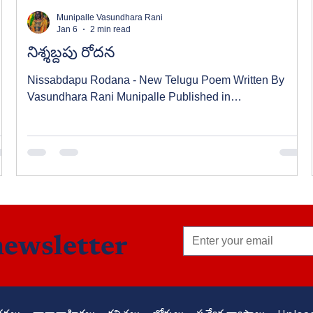
Munipalle Vasundhara Rani
Jan 6
2 min read
నిశ్శబ్దపు రోదన
Nissabdapu Rodana - New Telugu Poem Written By
Vasundhara Rani Munipalle Published in
ుగు
manatelugukathalu.com on 06/01/2026 నిశ్శబ్దపు రోదన -
తెలుగు కవిత రచన: వసుంధర రాణి మునిపల్లె
newsletter