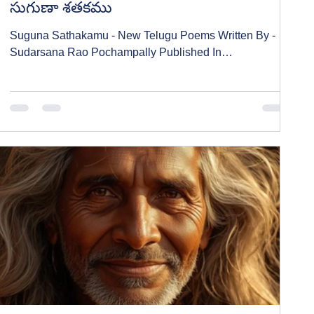
సుగుణా శతకము
Suguna Sathakamu - New Telugu Poems Written By -
Sudarsana Rao Pochampally Published In
manatelugukathalu.com On 12/01/2026 సుగుణా శతకము -
తెలుగు పద్యాలు రచన : సుదర్శన రావు పోచంపల్లి