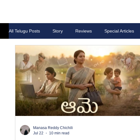
All Telugu Posts
Story
Reviews
Special Articles
Manasa Reddy Chichili
Jul 22
10 min read