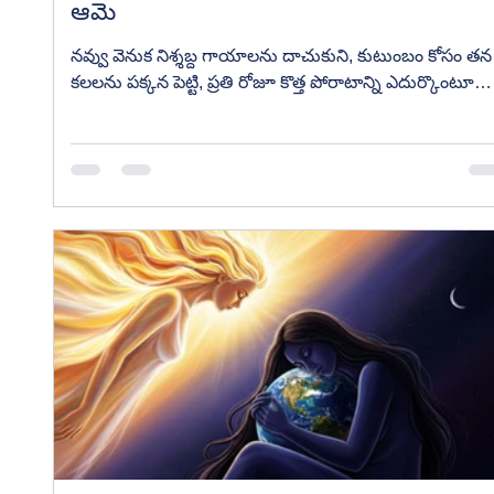
ఆమె
నవ్వు వెనుక నిశ్శబ్ద గాయాలను దాచుకుని, కుటుంబం కోసం తన
కలలను పక్కన పెట్టి, ప్రతి రోజూ కొత్త పోరాటాన్ని ఎదుర్కొంటూ
కూడా చిరునవ్వుతో ముందుకు సాగే ప్రతి మహిళకు అంకితమైన
భావోద్వేగ కవిత "ఆమె". స్త్రీ సహనం, ప్రేమ, త్యాగం, ఆత్మబలాన్ని
హృదయానికి హత్తుకునేలా ప్రతిబింబించే అద్భుత రచన.