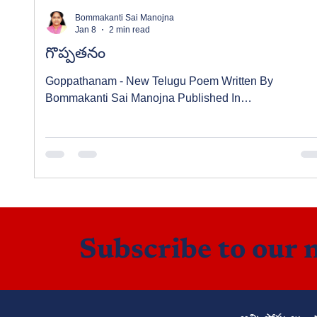
Bommakanti Sai Manojna
Jan 8
2 min read
గొప్పతనం
Goppathanam - New Telugu Poem Written By
Bommakanti Sai Manojna Published In
manatelugukathalu.com On 08/01/2026 గొప్పతనం - తెల
కవిత రచన: బొమ్మకంటి సాయి మనోజ్ఞ
Subscribe to our 