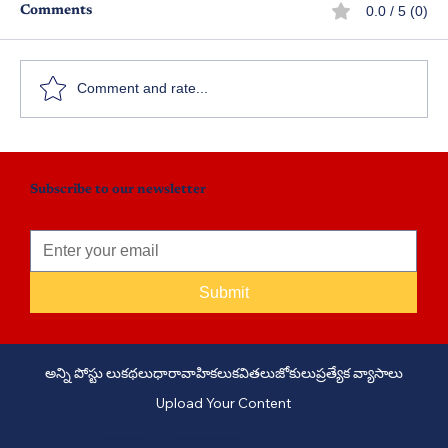
0.0 / 5 (0)
Comments
జై జవాన్
Comment and rate...
Subscribe to our newsletter
Submit
అన్ని పోస్టు లు
కథలు
ధారావాహికలు
కవితలు
జోకులు
ప్రత్యేక వ్యాసాలు
Upload Your Content
PHONE: +91 6309958851 - EMAIL:
story@manatelugukathalu.com