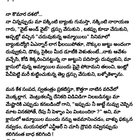
నా కౌమార దశలో...
నా చిన్నప్పుడు మా పక్కింటి బ్యాంకు గుమస్తా, నక్కింటి నారాయణ 
గారు, "వైట్ అండ్ వైట్" డ్రస్సు వేసుకుని , టకప్పు కూడా చేసుకుని, 
అప్పట్లో వచ్చిన "చదువుకున్న అమ్మాయిలు" సినిమాలో 
బ్యాంకుద్యోగి ఏఎన్నార్ లాగ ఫీలయిపోతూ, నొక్కుల జుట్టు అందంగా 
దువ్వుకుని, డొక్కు సైకిలు మీద డూటీకి వెళుతుంటే...నాకు ఆవేశం 
వచ్చేసి, కోడి కెక్కరించినట్టున్న నా జుట్టుని పదిసార్లు దువ్వుకుని, మా 
క్లాసులో వున్న అమ్మాయిల ముందు షైనై పోదామని తలంచి, ఇంట్లో 
పేచీపెట్టి మరీ కుట్టించుకున్న తెల్ల డ్రస్సు వేసుకుని, బళ్ళోకెళ్ళాను.
మన కేశ సంపద, స్వతంత్రం ప్రకటిస్తూ, కొత్తగా నాటిన వరిచేలో 
మొక్కల్లాగ,  వెంట్రుకలన్నీ దేనికది విడివిడిగా నిలబడినట్టు మా 
మేష్టారికి ఎప్పుడు కనబడిందో గాని, "ఇప్పుడు నీ జుట్టే నువ్వు చెప్పిన 
మాట వినకపోతే, రేపు నీ పెళ్ళాం ఏం వింటుందిరా ?" అని, మా 
క్లాసులో అమ్మాయిల ముందు నన్ను అవమానించడం, వాళ్ళు ఫక్కున 
నవ్వడం, మయసభలో ఎన్టీఆర్ ని చూసి ద్రౌపది నవ్వినప్పుడు 
కలిగినంత బాధ కలిగింది !