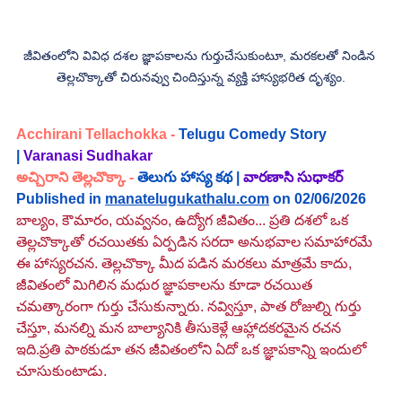
జీవితంలోని వివిధ దశల జ్ఞాపకాలను గుర్తుచేసుకుంటూ, మరకలతో నిండిన 
తెల్లచొక్కాతో చిరునవ్వు చిందిస్తున్న వ్యక్తి హాస్యభరిత దృశ్యం.
Acchirani Tellachokka 
- 
Telugu Comedy Story 
| 
Varanasi Sudhakar
అచ్చిరాని తెల్లచొక్కా 
- 
తెలుగు హాస్య కథ
 |
వారణాసి సుధాకర్
Published in 
manatelugukathalu.com
 on 02/06/2026
బాల్యం, కౌమారం, యవ్వనం, ఉద్యోగ జీవితం... ప్రతి దశలో ఒక 
తెల్లచొక్కాతో రచయితకు ఏర్పడిన సరదా అనుభవాల సమాహారమే 
ఈ హాస్యరచన. తెల్లచొక్కా మీద పడిన మరకలు మాత్రమే కాదు, 
జీవితంలో మిగిలిన మధుర జ్ఞాపకాలను కూడా రచయిత 
చమత్కారంగా గుర్తు చేసుకున్నారు. నవ్విస్తూ, పాత రోజుల్ని గుర్తు 
చేస్తూ, మనల్ని మన బాల్యానికి తీసుకెళ్లే ఆహ్లాదకరమైన రచన 
ఇది.ప్రతి పాఠకుడూ తన జీవితంలోని ఏదో ఒక జ్ఞాపకాన్ని ఇందులో 
చూసుకుంటాడు.