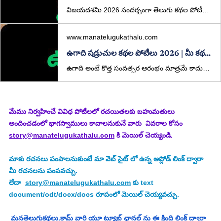
విజయదశమి 2026 సందర్భంగా తెలుగు కథల పోటీలు. ₹5000 ప్రథమ బహుమతి, విశిష్ట బహుమతులు కూడా ఉన్నాయి. మీ కథలను ఇప్పుడే పంపండి.
www.manatelugukathalu.com
ఉగాది షడ్రుచుల కథల పోటీలు 2026 | మీ కథతో జీవిత రుచులు చెప్పండి!
ఉగాది అంటే కొత్త సంవత్సర ఆరంభం మాత్రమే కాదు… జీవితం యొక్క అన్ని రుచుల్ని గుర్తుచేసే పండుగ. ఈ సందర్భాన్ని పురస్కరించుకుని, ManaTeluguKathalu.com తరఫున ప్రత్యేకంగా “షడ్రుచుల కథల పోటీలు” నిర్వహిస్తున్నాము.
మేము నిర్వహించే వివిధ పోటీలలో రచయితలకు బహుమతులు 
అందించడంలో భాగస్వాములు కావాలనుకునే వారు  వివరాల కోసం 
story@manatelugukathalu.com
 కి మెయిల్ చెయ్యండి.
మాకు రచనలు పంపాలనుకుంటే మా వెబ్ సైట్ లో ఉన్న అప్లోడ్ లింక్ ద్వారా 
మీ రచనలను పంపవచ్చు.
లేదా  
story@manatelugukathalu.com
 కు text 
document/odt/docx/docs రూపంలో మెయిల్ చెయ్యవచ్చు.
మనతెలుగుకథలు.కామ్ వారి యూ ట్యూబ్ ఛానల్ ను ఈ క్రింది లింక్ ద్వారా 