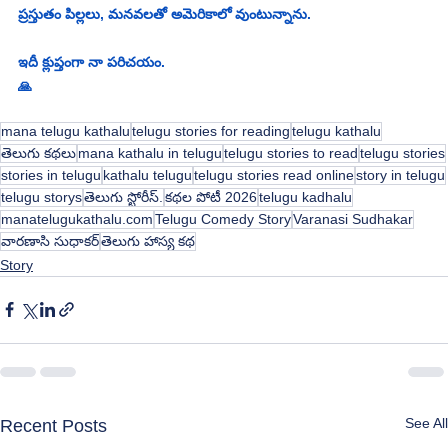
ప్రస్తుతం పిల్లలు, మనవలతో అమెరికాలో వుంటున్నాను.
ఇదీ క్లుప్తంగా నా పరిచయం.
🙏
mana telugu kathalu
telugu stories for reading
telugu kathalu
తెలుగు కథలు
mana kathalu in telugu
telugu stories to read
telugu stories
stories in telugu
kathalu telugu
telugu stories read online
story in telugu
telugu storys
తెలుగు స్టోరీస్.
కథల పోటీ 2026
telugu kadhalu
manatelugukathalu.com
Telugu Comedy Story
Varanasi Sudhakar
వారణాసి సుధాకర్
తెలుగు హాస్య కథ
Story
See All
Recent Posts