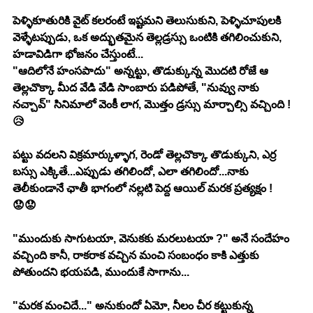
పెళ్ళికూతురికి వైట్ కలరంటే ఇష్టమని తెలుసుకుని, పెళ్ళిచూపులకి 
వెళ్ళేటప్పుడు, ఒక అద్భుతమైన తెల్లడ్రస్సు ఒంటికి తగిలించుకుని, 
హడావిడిగా భోజనం చేస్తుంటే...
"ఆదిలోనే హంసపాదు" అన్నట్టు, తొడుక్కున్న మొదటి రోజే ఆ 
తెల్లచొక్కా మీద వేడి వేడి సాంబారు పడిపోతే, "నువ్వు నాకు 
నచ్చావ్" సినిమాలో వెంకీ లాగ, మొత్తం డ్రస్సు మార్చాల్సి వచ్చింది !
😥
పట్టు వదలని విక్రమార్కుళ్ళాగ, రెండో తెల్లచొక్కా తొడుక్కుని, ఎర్ర 
బస్సు ఎక్కితే...ఎప్పుడు తగిలిందో, ఎలా తగిలిందో...నాకు 
తెలీకుండానే ఛాతీ భాగంలో నల్లటి పెద్ద ఆయిల్ మరక ప్రత్యక్షం !
😟😟
"ముందుకు సాగుటయా, వెనుకకు మరలుటయా ?" అనే సందేహం 
వచ్చింది కానీ, రాకరాక వచ్చిన మంచి సంబంధం కాకి ఎత్తుకు 
పోతుందని భయపడి, ముందుకే సాగాను...
"మరక మంచిదే..." అనుకుందో ఏమో, నీలం చీర కట్టుకున్న 