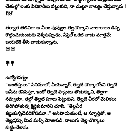
చేతుల్లో ఇంకు పిచికారీలు పట్టుకుని, నా చుట్టూ నాట్యం చేస్తున్నారు !
💃💃💃
తర్వాత తెలివిగా ఆ నీలం పువ్వుల తెల్లచొక్కాని చాలాకాలం డిప్ప 
కొట్టించుకుందుకు వెళ్ళేటప్పుడు, ఏప్రిల్ ఒకటి నాడు మాత్రమే 
బయటికి తీసి వాడుకున్నాను.
😎😎
💐💐
ఉద్యోగపర్వం...
"అంతస్తులు" సినిమాలో, ఏయన్నార్, తెల్హటి చొక్కాలోంచి తెల్హటి 
బనీను కనిపిస్తూ, ఇంకో తెల్హటి ప్యాంటు తొడుక్కుని, తెల్లగా 
నవ్వుతూ, తల్లో తెల్లటి పూలు పెట్టుకుని, తెల్హటి చీరలో మెలికలు 
తిరిగిపోతున్న క్రిష్ణకుమారిని చూసి, "తెల్లచీర 
కట్టుకున్నదెవరికోసమూ.." అనిపాడుతుంటే, ఆ స్ఫూర్తితో, ఆ 
తెల్లడ్రస్సు మీద మళ్ళీ మోజుపడి, నాలుగు తెల్ల చొక్కాలు 
కుట్టించేశాను.