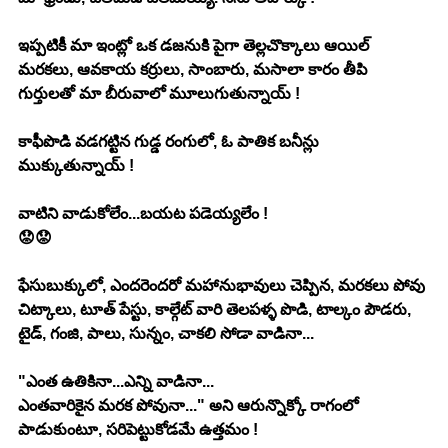
ఇప్పటికీ మా ఇంట్లో ఒక డజనుకి పైగా తెల్లచొక్కాలు ఆయిల్ 
మరకలు, ఆవకాయ కర్రులు, సాంబారు, మసాలా కారం తీపి 
గుర్తులతో మా బీరువాలో మూలుగుతున్నాయ్ !
కాఫీపొడి వడగట్టిన గుడ్డ రంగులో, ఓ పాతిక బనీన్లు 
ముక్కుతున్నాయ్ !
వాటిని వాడుకోలేం...బయట పడెయ్యలేం !
😟😟
ఫేసుబుక్కులో, ఎందరెందరో మహానుభావులు చెప్పిన, మరకలు పోవు 
చిట్కాలు, టూత్ పేస్టు, కాల్గేట్ వారి తెలపళ్ళ పొడి, టాల్కం పౌడరు, 
టైడ్, గంజి, పాలు, సున్నం, చాకలి సోడా వాడినా...
"ఎంత ఉతికినా...ఎన్ని వాడినా... 
ఎంతవారికైన మరక పోవునా..." అని ఆరున్నొక్కో రాగంలో 
పాడుకుంటూ, సరిపెట్టుకోడమే ఉత్తమం !