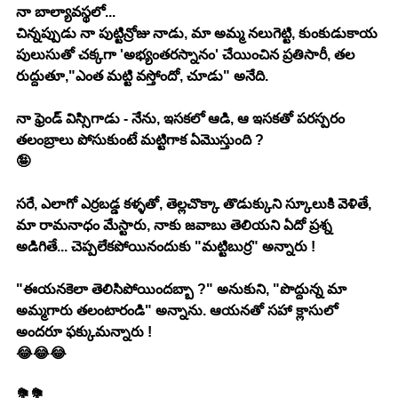
నా బాల్యావస్థలో...
చిన్నప్పుడు నా పుట్టిన్రోజు నాడు, మా అమ్మ నలుగెట్టి, కుంకుడుకాయ 
పులుసుతో చక్కగా 'అభ్యంతరస్నానం' చేయించిన ప్రతిసారీ, తల 
రుద్దుతూ,"ఎంత మట్టి వస్తోందో, చూడు" అనేది.
నా ఫ్రెండ్ విస్సిగాడు - నేను, ఇసకలో ఆడి, ఆ ఇసకతో పరస్పరం 
తలంబ్రాలు పోసుకుంటే మట్టిగాక ఏమొస్తుంది ?
🤪
సరే, ఎలాగో ఎర్రబడ్డ కళ్ళతో, తెల్లచొక్కా తొడుక్కుని స్కూలుకి వెళితే, 
మా రామనాధం మేస్టారు, నాకు జవాబు తెలియని ఏదో ప్రశ్న 
అడిగితే... చెప్పలేకపోయినందుకు "మట్టిబుర్ర" అన్నారు !
"ఈయనకెలా తెలిసిపోయిందబ్బా ?" అనుకుని, "పొద్దున్న మా 
అమ్మగారు తలంటారండి" అన్నాను. ఆయనతో సహా క్లాసులో 
అందరూ ఫక్కుమన్నారు !
😂😂😂
💐💐