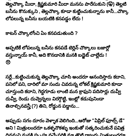
తెల్లచొక్కా మీదా, క్రిష్ణకుమారి మీదా మనసు పారేసుకుని (🤫) తెల్లటి 
బనీను కొనుక్కుని , తెల్లచొక్కా కూడా కుట్టించుకున్నాను కానీ...చొక్కా 
లోపలున్న బనీను బయటికి కనపడ్డం లేదు ! 
కాటన్ చొక్కాలోంచి ఏం కనపడుతుంది ?
అప్పటికే లోపలున్న బనీను కనపడే టెర్లిన్ చొక్కాలు బజార్లో 
వస్తున్నాయ్ కానీ, అది కొనడానికి మనకి బడ్జెట్ చాల్లేదు !
😞
సర్లే...కుట్టించుకున్న తెల్లచొక్కా చూసి అందరూ ఆనందిస్తారు కదాని, 
పనిలో పని, దారిలో మా సందు చివరున్న లోకల్ క్రిష్ణకుమారి కూడా 
చూస్తుంది కదాని, గెద్దగూడు లాంటి మన క్రాఫుని పదిసార్లు దువ్వీ 
దువ్వీ, రెండు దువ్వెన్నలు విరగ్గొట్టి, ఇంట్లో కడుపునిండా 
తినాల్సినవన్హీ (?) తిని, రోడ్డున పడ్డాను...
అప్పుడు సగం దూరం వెళ్ళాక వెలిగింది...ఆరోజు "ఏప్రిల్ ఫూల్స్ డే" 
అని ! మిత్రులందరూ ఒకళ్ళనొకళ్ళు ఇంకుతో సత్కరించుకునే పవిత్ర 
దినమని మనకి స్పృహ వచ్చేసరికి మా తొట్టి గ్యాంగు మిత్రులందరూ 