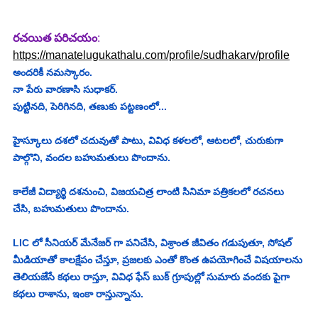
రచయిత పరిచయం
:
https://manatelugukathalu.com/profile/sudhakarv/profile
అందరికీ నమస్కారం.
నా పేరు వారణాసి సుధాకర్.
పుట్టినది, పెరిగినది, తణుకు పట్టణంలో...
హైస్కూలు దశలో చదువుతో పాటు, వివిధ కళలలో, ఆటలలో, చురుకుగా 
పాల్గొని, వందల బహుమతులు పొందాను.
కాలేజీ విద్యార్థి దశనుంచి, విజయచిత్ర లాంటి సినిమా పత్రికలలో రచనలు 
చేసి, బహుమతులు పొందాను.
LIC లో సీనియర్ మేనేజర్ గా పనిచేసి, విశ్రాంత జీవితం గడుపుతూ, సోషల్ 
మీడియాతో కాలక్షేపం చేస్తూ, ప్రజలకు ఎంతో కొంత ఉపయోగించే విషయాలను 
తెలియజేసే కథలు రాస్తూ, వివిధ ఫేస్ బుక్ గ్రూపుల్లో సుమారు వందకు పైగా 
కథలు రాశాను, ఇంకా రాస్తున్నాను.