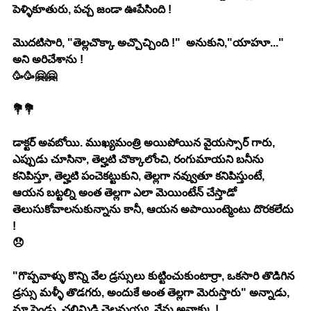
పెళ్ళికూతురు, పచ్చ జండా ఊపేసింది !
మొదటిసారి, "తెల్లచొక్కా అచ్చొచ్చింది !"  అనుకుని,"యాహూ..." 
అని అరిచేశాను !
🥳🥳🤗🤗
💐💐
డాక్టర్ అవబోయి. ముఖ్యమంత్రి అయిపోయిన వైయస్సార్ గారు, 
ఎప్పుడు చూసినా, తెల్హటి చొక్కాలోంచి, రంగుమాయని బనీను 
కనిపిస్తూ, తెల్హటి పంచెకట్టుకుని, తెల్లగా నవ్వుతూ కనిపిస్తుంటే, 
ఆయన బట్టల్ని అంత తెల్లగా ఎలా మెయింటేన్ చేస్తాడో 
తెలుసుకోవాలనుకున్నాను కానీ, ఆయన అపాయింట్మెంటు దొరకలేదు 
!
😞
"గొప్పవాళ్ళు కొన్ని వేల డ్రస్సులు కుట్టించుకుంటార్రా, ఒకసారి తొడిగిన 
డ్రస్సు మళ్ళీ తొడగరు, అందుకే అంత తెల్లగా మెరుస్తారు" అన్నాడు, 
మా ఫ్రెండు, చలిమిడి చెలమయ్య. నేను అవాక్కు !