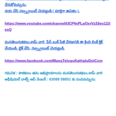
చేరుకోవచ్చును.
దయ చేసి సబ్స్క్రయిబ్ చెయ్యండి ( పూర్తిగా ఉచితం ).
https://www.youtube.com/channel/UCP4xPLpOxrVz33eo1Zjl
esQ
మనతెలుగుకథలు.కామ్ వారి  ఫేస్ బుక్ పేజీ చేరడానికి ఈ క్రింది లింక్ క్లిక్ 
చేయండి. లైక్ చేసి, సబ్స్క్రయిబ్ చెయ్యండి.
https://www.facebook.com/ManaTeluguKathaluDotCom
గమనిక : పాఠకులు తమ అభిప్రాయాలను మనతెలుగుకథలు.కామ్ వారి 
అఫీషియల్ వాట్స్ అప్ నెంబర్ : 63099 58851 కు పంపవచ్చును.