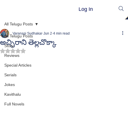
Log In
All Telugu Posts
Varanasi Sudhakar
Jun 2
4 min read
All Telugu Posts
అచ్చిరాని తెల్లచొక్కా
Story
Rated NaN out of 5 stars.
Reviews
Special Articles
Serials
Jokes
Kavithalu
Full Novels