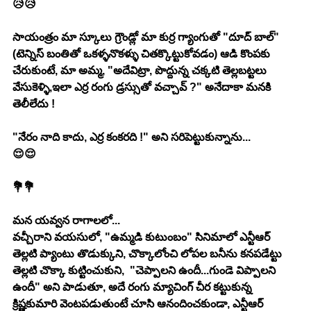
😥😥
సాయంత్రం మా స్కూలు గ్రౌండ్లో మా కుర్ర గ్యాంగుతో "దూద్ బాల్" 
(టెన్నిస్ బంతితో ఒకళ్ళనొకళ్ళు చితక్కొట్టుకోవడం) ఆడి కొంపకు 
చేరుకుంటే, మా అమ్మ, "అదేవిట్రా, పొద్దున్న చక్కటి తెల్లబట్టలు 
వేసుకెళ్ళి,ఇలా ఎర్ర రంగు డ్రస్సుతో వచ్చావ్ ?" అనేదాకా మనకి 
తెలీలేదు !
"నేరం నాది కాదు, ఎర్ర కంకరది !" అని సరిపెట్టుకున్నాను...
😌😌
💐💐
మన యవ్వన రాగాలలో...
వచ్చీరాని వయసులో, "ఉమ్మడి కుటుంబం" సినిమాలో ఎన్టీఆర్ 
తెల్లటి ప్యాంటు తొడుక్కుని, చొక్కాలోంచి లోపల బనీను కనపడేట్టు 
తెల్లటి చొక్కా కుట్టించుకుని,  "చెప్పాలని ఉందీ...గుండె విప్పాలని 
ఉందీ" అని పాడుతూ, అదే రంగు మ్యాచింగ్ చీర కట్టుకున్న 
క్రిష్ణకుమారి వెంటపడుతుంటే చూసి ఆనందించకుండా, ఎన్టీఆర్ 