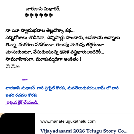
                 వారణాసి సుధాకర్.
                💐💐💐💐💐💐
నా యీ స్వానుభవాల తెల్లచొక్కా కథ...
ఎన్నిరోజులు తొడిగినా, ఎన్నిసార్లు సాంబారు, ఆవకాయ అన్నాలు 
తిన్నా, మరకలు పడకుండా, తెలుపు మెరుపు తగ్గకుండా 
చూసుకుంటూ, వేసుకుంటున్న ధవళ వస్త్రధారులందరికీ...
సామూహికంగా, మూకుమ్మడిగా అంకితం !
😌😌🙏
***
వారణాసి సుధాకర్
  గారి ప్రొఫైల్ కొరకు, మనతెలుగుకథలు.కామ్ లో వారి 
ఇతర రచనల కొరకు 
 ఇక్కడ క్లిక్ చేయండి. 
www.manatelugukathalu.com
Vijayadasami 2026 Telugu Story Competition | Win ₹5000 | ManaTeluguKathalu